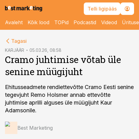
Telli ligipääs
Avaleht
Kõik lood
TOPid
Podcastid
Videod
Üritus
cebook
Tagasi
Twitter)
KARJÄÄR
05.03.26, 08:58
Cramo juhtimise võtab üle
kedIn
senine müügijuht
ail
k
Ehitusseadmete rendiettevõtte Cramo Eesti senine
tegevjuht Remo Holsmer annab ettevõtte
juhtimise aprilli alguses üle müügijuht Kaur
Adamsonile.
Best Marketing