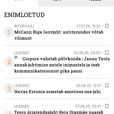
nendele vajadustele vastanud uuendusega, mis pakub
senisest oluliselt rohkem lahendusi.
ENIMLOETUD
INTERVJUU
27.07.26, 13:20
1
McCann Riga loovjuht: antiturundus võtab
võimust
UUDISED
05.08.26, 09:00
Corpore vahetab põlvkonda | Janno Toots
2
annab juhtimise uutele inimestele ja teeb
kommunikatsioonist pika pausi
UUDISED
05.08.26, 12:31
3
Havas Estonia nimetab ametisse uue juhi
UUDISED
07.08.26, 09:31
Tesco äriarendusjuht Reio Orasmäe naaseb