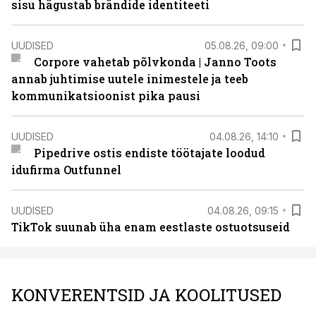
sisu hägustab brändide identiteeti
UUDISED
05.08.26, 09:00
Corpore vahetab põlvkonda | Janno Toots
annab juhtimise uutele inimestele ja teeb
kommunikatsioonist pika pausi
UUDISED
04.08.26, 14:10
Pipedrive ostis endiste töötajate loodud
idufirma Outfunnel
UUDISED
04.08.26, 09:15
TikTok suunab üha enam eestlaste ostuotsuseid
KONVERENTSID JA KOOLITUSED