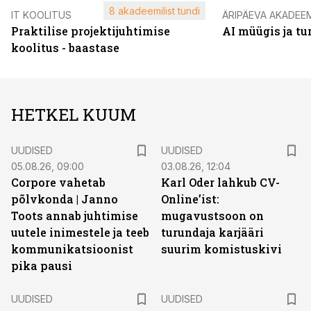
8 akadeemilist tundi
IT KOOLITUS
ÄRIPÄEVA AKADEE
Praktilise projektijuhtimise
AI müügis ja t
koolitus - baastase
HETKEL KUUM
UUDISED
UUDISED
05.08.26, 09:00
03.08.26, 12:04
Corpore vahetab
Karl Oder lahkub CV-
põlvkonda | Janno
Online’ist:
Toots annab juhtimise
mugavustsoon on
uutele inimestele ja teeb
turundaja karjääri
kommunikatsioonist
suurim komistuskivi
pika pausi
UUDISED
UUDISED