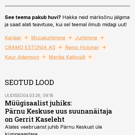
See teema pakub huvi?
Hakka neid märksõnu jälgima
ja saad alati teavituse, kui sel teemal ilmub midagi uut!
Karjäär
Müügijuhtimine
Juhtimine
CRAMO ESTONIA AS
Remo Holsmer
Kaur Adamson
Merike Katkosilt
SEOTUD LOOD
UUDISED
04.03.26, 09:18
Müügisaalist juhiks:
Pärnu Keskuse uus suunanäitaja
on Gerrit Kaseleht
Alates veebruarist juhib Pärnu Keskust üle
kümneaastase