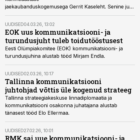
jaekaubanduskogemusega Gerrit Kaseleht. Senine juht
Margit Juhansoo jätkab Pärnu Keskuses
turundusjuhina.
UUDISED
04.03.26, 13:02
EOK uus kommunikatsiooni- ja
turundusjuht tuleb toidutööstusest
Eesti Olümpiakomitee (EOK) kommunikatsiooni- ja
turundusjuhina alustab tööd Mirjam Endla.
UUDISED
02.03.26, 10:17
Tallinna kommunikatsiooni
juhtohjad võttis üle kogenud strateeg
Tallinna strateegiakeskuse linnadiplomaatia ja
kommunikatsiooni osakonna juhatajana alustab
tänasest tööd Elo Ellermaa.
UUDISED
27.02.26, 10:01
RMK sai uue kommunikatsiooni- ja