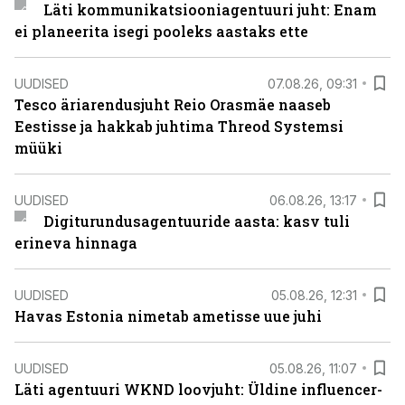
Läti kommunikatsiooniagentuuri juht: Enam
ei planeerita isegi pooleks aastaks ette
UUDISED
07.08.26, 09:31
Tesco äriarendusjuht Reio Orasmäe naaseb
Eestisse ja hakkab juhtima Threod Systemsi
müüki
UUDISED
06.08.26, 13:17
Digiturundusagentuuride aasta: kasv tuli
erineva hinnaga
UUDISED
05.08.26, 12:31
Havas Estonia nimetab ametisse uue juhi
UUDISED
05.08.26, 11:07
Läti agentuuri WKND loovjuht: Üldine influencer-