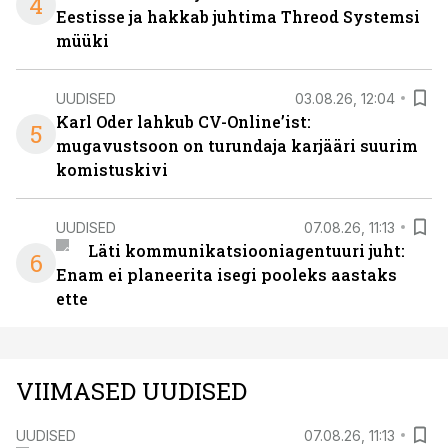
4
Eestisse ja hakkab juhtima Threod Systemsi
müüki
UUDISED
03.08.26, 12:04
Karl Oder lahkub CV-Online’ist:
5
mugavustsoon on turundaja karjääri suurim
komistuskivi
UUDISED
07.08.26, 11:13
Läti kommunikatsiooniagentuuri juht:
6
Enam ei planeerita isegi pooleks aastaks
ette
VIIMASED UUDISED
UUDISED
07.08.26, 11:13