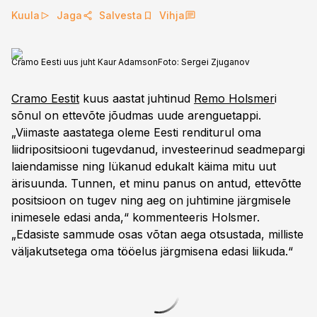
Kuula
Jaga
Salvesta
Vihja
Cramo Eesti uus juht Kaur Adamson
Foto:
Sergei Zjuganov
Cramo Eestit
kuus aastat juhtinud
Remo Holsmer
i
sõnul on ettevõte jõudmas uude arenguetappi.
„Viimaste aastatega oleme Eesti renditurul oma
liidripositsiooni tugevdanud, investeerinud seadmepargi
laiendamisse ning lükanud edukalt käima mitu uut
ärisuunda. Tunnen, et minu panus on antud, ettevõtte
positsioon on tugev ning aeg on juhtimine järgmisele
inimesele edasi anda,“ kommenteeris Holsmer.
„Edasiste sammude osas võtan aega otsustada, milliste
väljakutsetega oma tööelus järgmisena edasi liikuda.“