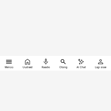
Menüü
Uudised
Raadio
Otsing
AI Chat
Logi sisse
Vana-Lõuna 39/1, 19094 Tallinn
(+372) 667 0111
bestmarketing@best-marketing.ee