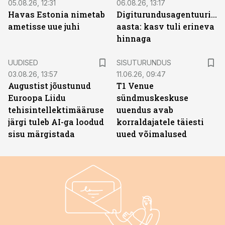
05.08.26, 12:31
06.08.26, 13:17
Havas Estonia nimetab
Digiturundusagentuuride
ametisse uue juhi
aasta: kasv tuli erineva
hinnaga
ST
UUDISED
SISUTURUNDUS
03.08.26, 13:57
11.06.26, 09:47
Augustist jõustunud
T1 Venue
Euroopa Liidu
sündmuskeskuse
tehisintellektimääruse
uuendus avab
järgi tuleb AI-ga loodud
korraldajatele täiesti
sisu märgistada
uued võimalused