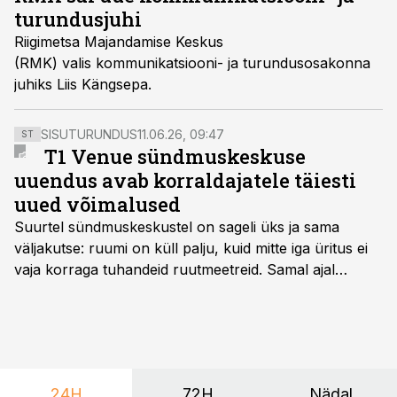
turundusjuhi
Riigimetsa Majandamise Keskus
(RMK) valis kommunikatsiooni- ja turundusosakonna
juhiks Liis Kängsepa.
SISUTURUNDUS
11.06.26, 09:47
ST
T1 Venue sündmuskeskuse
uuendus avab korraldajatele täiesti
uued võimalused
Suurtel sündmuskeskustel on sageli üks ja sama
väljakutse: ruumi on küll palju, kuid mitte iga üritus ei
vaja korraga tuhandeid ruutmeetreid. Samal ajal
soovivad ettevõtted ja korraldajad üha enam
paindlikkust – võimalust ühendada konverents, gala,
töötoad, meelelahutus ja võrgustumine tervikuks, ilma
et peaks kasutama mitut erinevat asukohta. T1
keskuses tegutsev sündmuskeskus T1 Venue on just
24H
72H
Nädal