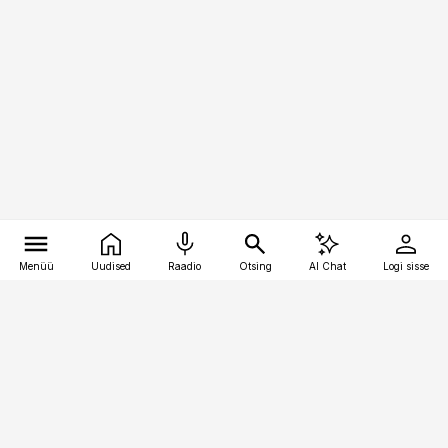
Menüü
Uudised
Raadio
Otsing
AI Chat
Logi sisse
Vana-Lõuna 39/1, 19094 Tallinn
(+372) 667 0111
bestmarketing@best-marketing.ee