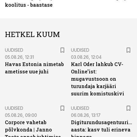
koolitus - baastase
HETKEL KUUM
UUDISED
UUDISED
05.08.26, 12:31
03.08.26, 12:04
Havas Estonia nimetab
Karl Oder lahkub CV-
ametisse uue juhi
Online’ist:
mugavustsoon on
turundaja karjääri
suurim komistuskivi
UUDISED
UUDISED
05.08.26, 09:00
06.08.26, 13:17
Corpore vahetab
Digiturundusagentuuride
põlvkonda | Janno
aasta: kasv tuli erineva
Toots annab juhtimise
hinnaga