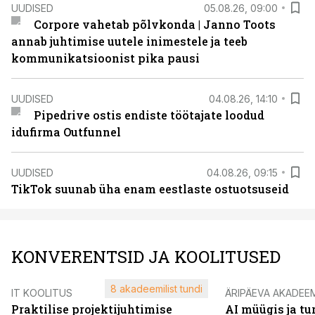
UUDISED
05.08.26, 09:00
Corpore vahetab põlvkonda | Janno Toots
annab juhtimise uutele inimestele ja teeb
kommunikatsioonist pika pausi
UUDISED
04.08.26, 14:10
Pipedrive ostis endiste töötajate loodud
idufirma Outfunnel
UUDISED
04.08.26, 09:15
TikTok suunab üha enam eestlaste ostuotsuseid
KONVERENTSID JA KOOLITUSED
8 akadeemilist tundi
IT KOOLITUS
ÄRIPÄEVA AKADEE
Praktilise projektijuhtimise
AI müügis ja t