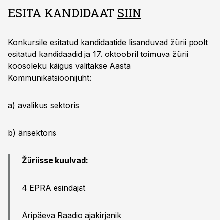
ESITA KANDIDAAT
SIIN
Konkursile esitatud kandidaatide lisanduvad žürii poolt
esitatud kandidaadid ja 17. oktoobril toimuva žürii
koosoleku käigus valitakse Aasta
Kommunikatsioonijuht:
a) avalikus sektoris
b) ärisektoris
Žüriisse kuulvad:
4 EPRA esindajat
Äripäeva Raadio ajakirjanik