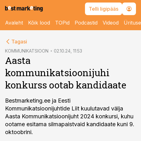
Telli ligipääs
Avaleht
Kõik lood
TOPid
Podcastid
Videod
Üritus
cebook
cebook
Tagasi
Twitter)
Twitter)
KOMMUNIKATSIOON
02.10.24, 11:53
Aasta
kedIn
kedIn
kommunikatsioonijuhi
ail
ail
konkurss ootab kandidaate
k
k
Bestmarketing.ee ja Eesti
Kommunikatsioonijuhtide Liit kuulutavad välja
Aasta Kommunikatsioonijuht 2024 konkursi, kuhu
ootame esitama silmapaistvaid kandidaate kuni 9.
oktoobrini.