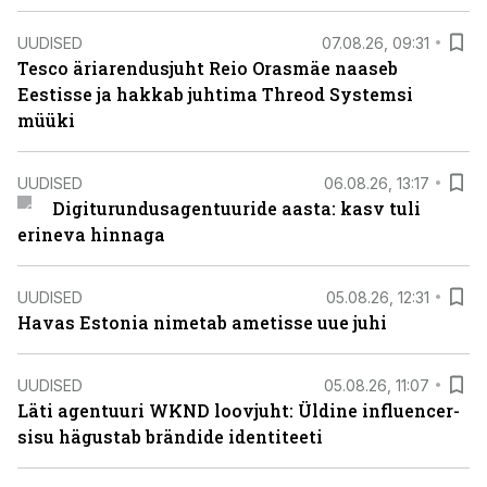
UUDISED
07.08.26, 09:31
Tesco äriarendusjuht Reio Orasmäe naaseb
Eestisse ja hakkab juhtima Threod Systemsi
müüki
UUDISED
06.08.26, 13:17
Digiturundusagentuuride aasta: kasv tuli
erineva hinnaga
UUDISED
05.08.26, 12:31
Havas Estonia nimetab ametisse uue juhi
UUDISED
05.08.26, 11:07
Läti agentuuri WKND loovjuht: Üldine influencer-
sisu hägustab brändide identiteeti