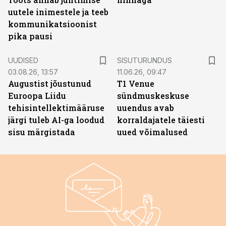
uutele inimestele ja teeb
kommunikatsioonist
pika pausi
ST
UUDISED
SISUTURUNDUS
03.08.26, 13:57
11.06.26, 09:47
Augustist jõustunud
T1 Venue
Euroopa Liidu
sündmuskeskuse
tehisintellektimääruse
uuendus avab
järgi tuleb AI-ga loodud
korraldajatele täiesti
sisu märgistada
uued võimalused