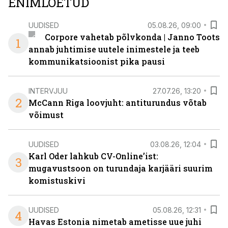
ENIMLOETUD
UUDISED
05.08.26, 09:00
Corpore vahetab põlvkonda | Janno Toots
1
annab juhtimise uutele inimestele ja teeb
kommunikatsioonist pika pausi
INTERVJUU
27.07.26, 13:20
2
McCann Riga loovjuht: antiturundus võtab
võimust
UUDISED
03.08.26, 12:04
Karl Oder lahkub CV-Online’ist:
3
mugavustsoon on turundaja karjääri suurim
komistuskivi
UUDISED
05.08.26, 12:31
4
Havas Estonia nimetab ametisse uue juhi