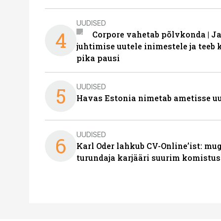
UUDISED
4
Corpore vahetab põlvkonda | J
juhtimise uutele inimestele ja tee
pika pausi
UUDISED
5
Havas Estonia nimetab ametisse uu
UUDISED
6
Karl Oder lahkub CV-Online’ist: m
turundaja karjääri suurim komistus