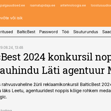
palgauudised.ee
raamatupidaja.ee
aritehnoloogia.ee
toostusuudis
Infopank
Radar
ritused
BalticBest
Password
Töö
Sisuturundus
Saad
29.08.24, 13:48
cBest 2024 konkursil no
auhindu Läti agentuur
s rahvusvaheline žürii reklaamikonkursil BalticBest 202
 läks Leetu, agentuuridest noppis kõige rohkem medal
gic.
keting