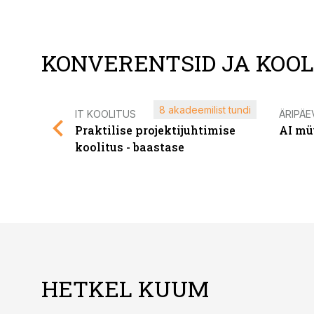
KONVERENTSID JA KOO
8 akadeemilist tundi
IT KOOLITUS
ÄRIPÄE
Praktilise projektijuhtimise
AI mü
koolitus - baastase
HETKEL KUUM