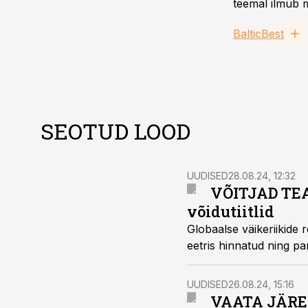
teemal ilmub m
BalticBest
SEOTUD LOOD
UUDISED
28.08.24, 12:32
VÕITJAD TEAD
võidutiitlid
Globaalse väikeriikide 
eetris hinnatud ning par
UUDISED
26.08.24, 15:16
VAATA JÄRELE