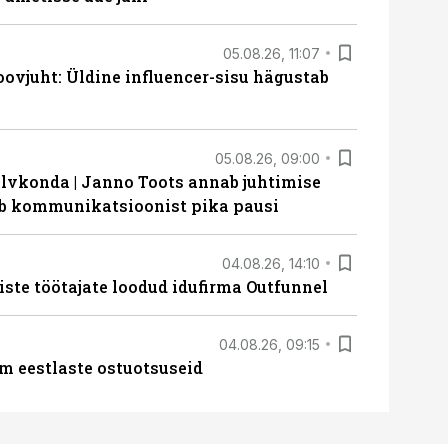
05.08.26, 11:07
ovjuht: Üldine influencer-sisu hägustab
05.08.26, 09:00
lvkonda | Janno Toots annab juhtimise
eeb kommunikatsioonist pika pausi
04.08.26, 14:10
iste töötajate loodud idufirma Outfunnel
04.08.26, 09:15
m eestlaste ostuotsuseid