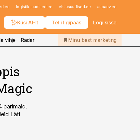
Iseteenindus
ed.ee
logistikauudised.ee
ehitusuudised.ee
aripaev.ee
finantsu
Telli Bestmarketing
Küsi AI-lt
Telli ligipääs
Logi sisse
a vihje
Radar
Minu best marketing
ppis
 Magic
4 parimaid.
eid Läti