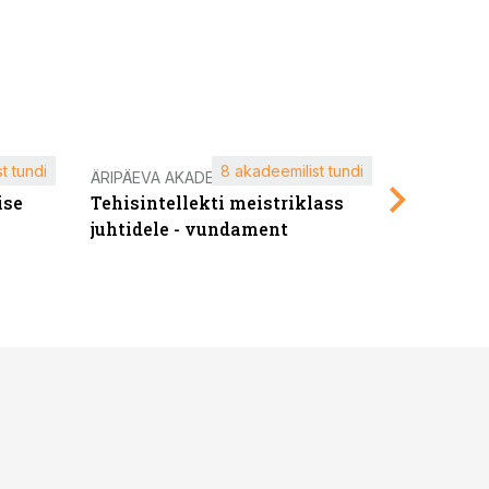
t tundi
8 akadeemilist tundi
ÄRIPÄEVA AKADEEMIA
ÄRIPÄEVA 
ise
Tehisintellekti meistriklass
Edukate f
juhtidele - vundament
kliendiü