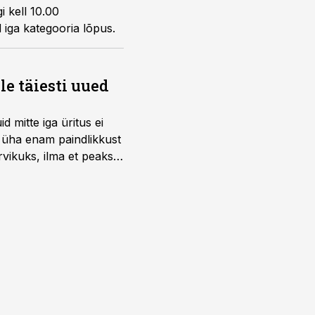
i kell 10.00
 iga kategooria lõpus.
e täiesti uued
 mitte iga üritus ei
d üha enam paindlikkust
vikuks, ilma et peaks
 on just nendele