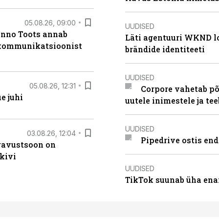
05.08.26, 09:00
UUDISED
anno Toots annab
Läti agentuuri WKND lo
b kommunikatsioonist
brändide identiteeti
UUDISED
05.08.26, 12:31
Corpore vahetab põ
e juhi
uutele inimestele ja t
UUDISED
03.08.26, 12:04
Pipedrive ostis end
ugavustsoon on
kivi
UUDISED
TikTok suunab üha ena