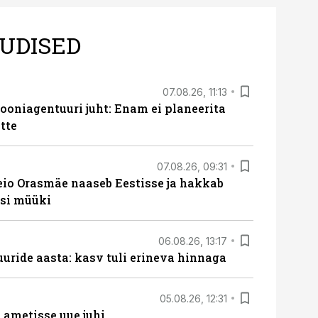
UDISED
07.08.26, 11:13
oniagentuuri juht: Enam ei planeerita
tte
07.08.26, 09:31
eio Orasmäe naaseb Eestisse ja hakkab
si müüki
06.08.26, 13:17
uride aasta: kasv tuli erineva hinnaga
05.08.26, 12:31
ametisse uue juhi