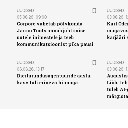
UUDISED
UUDISED
05.08.26, 09:00
03.08.26, 1
Corpore vahetab põlvkonda |
Karl Oder
Janno Toots annab juhtimise
mugavust
uutele inimestele ja teeb
karjääri
kommunikatsioonist pika pausi
UUDISED
UUDISED
06.08.26, 13:17
03.08.26, 1
Digiturundusagentuuride aasta:
Augustis
kasv tuli erineva hinnaga
Liidu teh
tuleb AI-
märgist