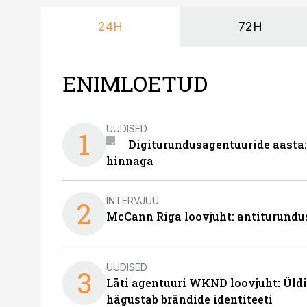
24H
72H
ENIMLOETUD
UUDISED
1
Digiturundusagentuuride aasta:
hinnaga
INTERVJUU
2
McCann Riga loovjuht: antiturundu
UUDISED
3
Läti agentuuri WKND loovjuht: Üldi
hägustab brändide identiteeti