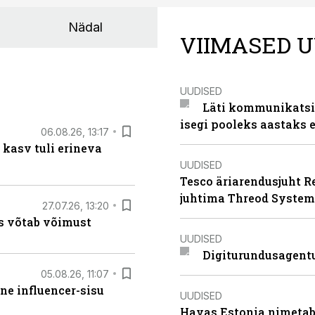
Nädal
VIIMASED U
UUDISED
Läti kommunikatsio
isegi pooleks aastaks e
06.08.26, 13:17
 kasv tuli erineva
UUDISED
Tesco äriarendusjuht R
juhtima Threod System
27.07.26, 13:20
s võtab võimust
UUDISED
Digiturundusagentu
05.08.26, 11:07
ne influencer-sisu
UUDISED
Havas Estonia nimetab 