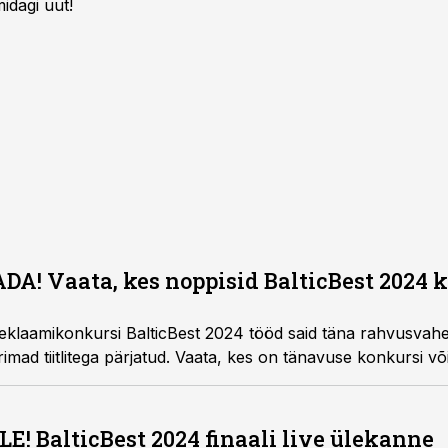
idagi uut!
A! Vaata, kes noppisid BalticBest 2024 
reklaamikonkursi BalticBest 2024 tööd said täna rahvusvahel
imad tiitlitega pärjatud. Vaata, kes on tänavuse konkursi või
! BalticBest 2024 finaali live ülekanne