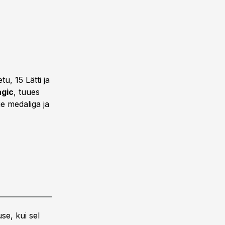
u, 15 Lätti ja
gic
, tuues
 medaliga ja
se, kui sel