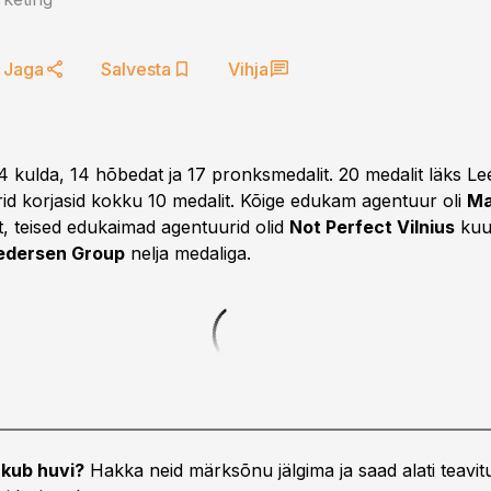
Jaga
Salvesta
Vihja
4 kulda, 14 hõbedat ja 17 pronksmedalit. 20 medalit läks Leet
rid korjasid kokku 10 medalit. Kõige edukam agentuur oli
Ma
t, teised edukaimad agentuurid olid
Not Perfect Vilnius
kuue
edersen Group
nelja medaliga.
kub huvi?
Hakka neid märksõnu jälgima ja saad alati teavitu