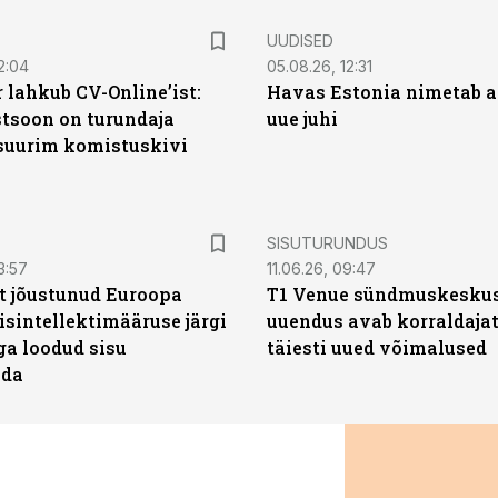
UUDISED
2:04
05.08.26, 12:31
 lahkub CV-Online’ist:
Havas Estonia nimetab 
soon on turundaja
uue juhi
 suurim komistuskivi
ST
SISUTURUNDUS
3:57
11.06.26, 09:47
t jõustunud Euroopa
T1 Venue sündmuskesku
isintellektimääruse järgi
uuendus avab korraldajat
ga loodud sisu
täiesti uued võimalused
ada