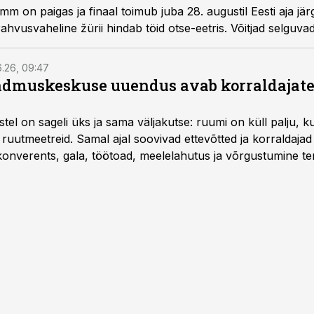
m on paigas ja finaal toimub juba 28. augustil Eesti aja järg
hvusvaheline žürii hindab töid otse-eetris. Võitjad selguvad
6.26, 09:47
dmuskeskuse uuendus avab korraldajatel
l on sageli üks ja sama väljakutse: ruumi on küll palju, kuid
 ruutmeetreid. Samal ajal soovivad ettevõtted ja korraldaja
onverents, gala, töötoad, meelelahutus ja võrgustumine ter
at asukohta. T1 keskuses tegutsev sündmuskeskus T1 Venue
uendusega, mis pakub senisest oluliselt rohkem lahendusi.