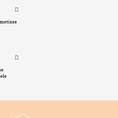
ametisse
se
ele