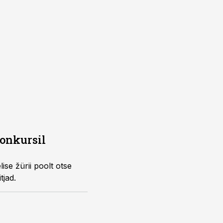
konkursil
ise žürii poolt otse
tjad.