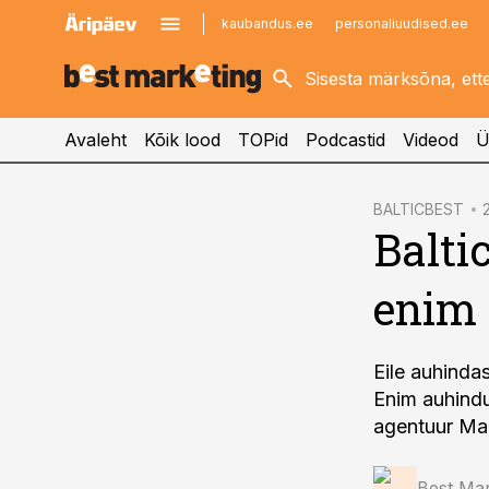
kaubandus.ee
personaliuudised.ee
kinnisvarauudised.ee
imelineajalugu.ee
logistikauudised.ee
imelineteadus.ee
Avaleht
Kõik lood
TOPid
Podcastid
Videod
Ü
cebook
BALTICBEST
Balti
Twitter)
kedIn
enim 
ail
k
Eile auhinda
Enim auhindu
agentuur Ma
Best Mar