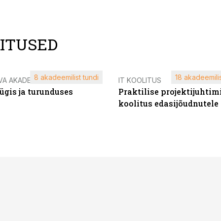
LITUSED
8 akadeemilist tundi
18 akadeemilis
VA AKADEEMIA
IT KOOLITUS
ügis ja turunduses
Praktilise projektijuhtim
koolitus edasijõudnutele