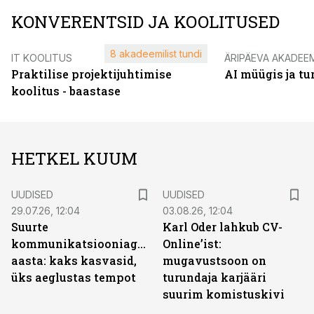
KONVERENTSID JA KOOLITUSED
8 akadeemilist tundi
IT KOOLITUS
ÄRIPÄEVA AKADEE
Praktilise projektijuhtimise
AI müügis ja t
koolitus - baastase
HETKEL KUUM
UUDISED
UUDISED
29.07.26, 12:04
03.08.26, 12:04
Suurte
Karl Oder lahkub CV-
kommunikatsiooniagentuuride
Online’ist:
aasta: kaks kasvasid,
mugavustsoon on
üks aeglustas tempot
turundaja karjääri
suurim komistuskivi