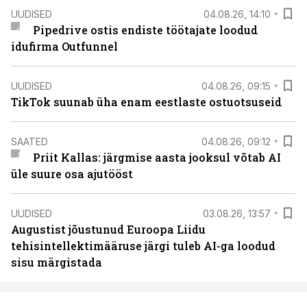
UUDISED
04.08.26, 14:10
Pipedrive ostis endiste töötajate loodud
idufirma Outfunnel
UUDISED
04.08.26, 09:15
TikTok suunab üha enam eestlaste ostuotsuseid
SAATED
04.08.26, 09:12
Priit Kallas: järgmise aasta jooksul võtab AI
üle suure osa ajutööst
UUDISED
03.08.26, 13:57
Augustist jõustunud Euroopa Liidu
tehisintellektimääruse järgi tuleb AI-ga loodud
sisu märgistada