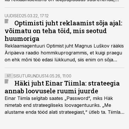
kuna ettevõtjate suurem huvi on sektorit kasvatanud.
Samas võiksid Eesti ettevõtjad Luzhkovi hinnangul olla
UUDISED
25.03.22, 17:12
enesekindlamad ja end julgemalt välismaale
Optimisti juht reklaamist sõja ajal:
reklaamida.
võimatu on teha töid, mis seotud
huumoriga
Reklaamiagentuuri Optimist juht Magnus Luškov rääkis
Äripäeva raadio hommikuprogrammis, et kuigi praegu
on ehk mõni töö edasi lükkunud, siis enim on sõja
tõttu kannatanud inimeste meeleolu.
SISUTURUNDUS
14.05.26, 11:00
ST
Häki juht Einar Tiimla: strateegia
annab loovusele ruumi juurde
Einar Tiimla selgitab saates „Password“, miks Häk
nimetab end strateegiliseks loovagentuuriks. „Me
alustame enda tööd alati strateegiast,“ ütleb ta. Tiimla
sõnul aitab põhjalik eeltöö vältida olukorda, kus klient
hakkab alles esimeste visuaalide pealt mõtlema, mida