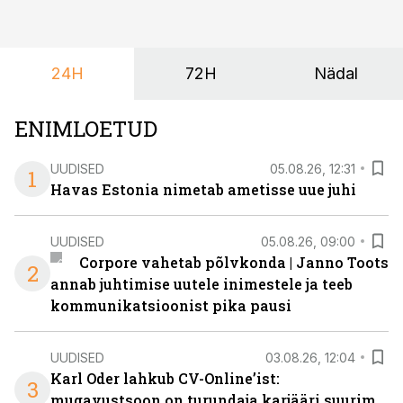
ta tegelikult tahab.
24H
72H
Nädal
ENIMLOETUD
UUDISED
05.08.26, 12:31
1
Havas Estonia nimetab ametisse uue juhi
UUDISED
05.08.26, 09:00
Corpore vahetab põlvkonda | Janno Toots
2
annab juhtimise uutele inimestele ja teeb
kommunikatsioonist pika pausi
UUDISED
03.08.26, 12:04
Karl Oder lahkub CV-Online’ist:
3
mugavustsoon on turundaja karjääri suurim