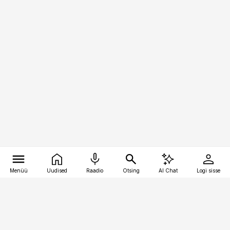
Menüü
Uudised
Raadio
Otsing
AI Chat
Logi sisse
Vana-Lõuna 39/1, 19094 Tallinn