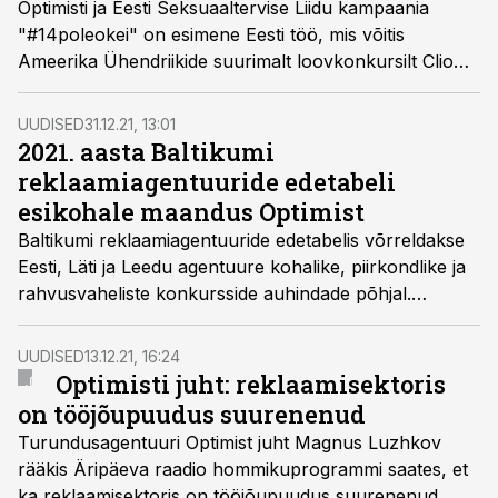
Optimisti ja Eesti Seksuaaltervise Liidu kampaania
"#14poleokei" on esimene Eesti töö, mis võitis
Ameerika Ühendriikide suurimalt loovkonkursilt Clio
Awards kolm pronksi. Ühtlasi kuulub Clio Awards
maailma TOP5 loovuskonkursi hulka.
UUDISED
31.12.21, 13:01
2021. aasta Baltikumi
reklaamiagentuuride edetabeli
esikohale maandus Optimist
Baltikumi reklaamiagentuuride edetabelis võrreldakse
Eesti, Läti ja Leedu agentuure kohalike, piirkondlike ja
rahvusvaheliste konkursside auhindade põhjal.
Esmakordselt võeti arvesse kogu kalendriaasta
periood.
UUDISED
13.12.21, 16:24
Optimisti juht: reklaamisektoris
on tööjõupuudus suurenenud
Turundusagentuuri Optimist juht Magnus Luzhkov
rääkis Äripäeva raadio hommikuprogrammi saates, et
ka reklaamisektoris on tööjõupuudus suurenenud,