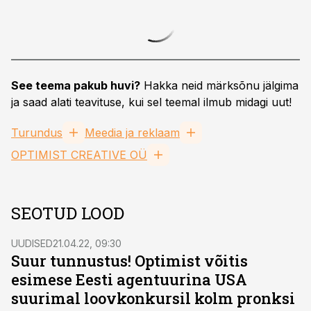
See teema pakub huvi?
Hakka neid märksõnu jälgima
ja saad alati teavituse, kui sel teemal ilmub midagi uut!
Turundus
Meedia ja reklaam
OPTIMIST CREATIVE OÜ
SEOTUD LOOD
UUDISED
21.04.22, 09:30
Suur tunnustus! Optimist võitis
esimese Eesti agentuurina USA
suurimal loovkonkursil kolm pronksi