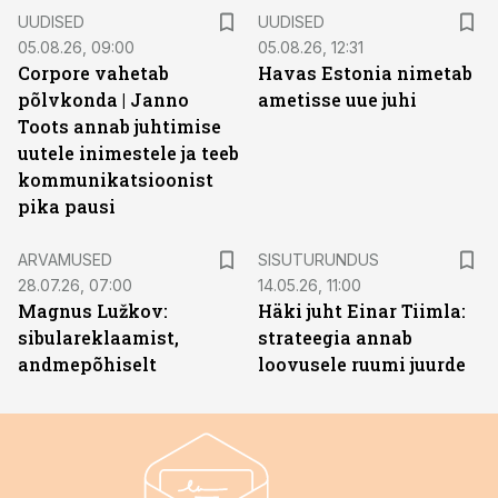
UUDISED
UUDISED
05.08.26, 09:00
05.08.26, 12:31
Corpore vahetab
Havas Estonia nimetab
põlvkonda | Janno
ametisse uue juhi
Toots annab juhtimise
uutele inimestele ja teeb
kommunikatsioonist
pika pausi
ST
ARVAMUSED
SISUTURUNDUS
28.07.26, 07:00
14.05.26, 11:00
Magnus Lužkov:
Häki juht Einar Tiimla:
sibulareklaamist,
strateegia annab
andmepõhiselt
loovusele ruumi juurde