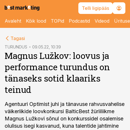
Telli ligipääs
Avaleht
Kõik lood
TOPid
Podcastid
Videod
Üritus
cebook
Tagasi
Twitter)
TURUNDUS
09.05.22, 10:39
Magnus Lužkov: loovus ja
kedIn
performance turundus on
ail
tänaseks sotid klaariks
k
teinud
Agentuuri Optimist juhi ja tänavuse rahvusvahelise
väikeriikide loovkonkursi BalticBest žüriiliikme
Magnus Lužkovi sõnul on konkurssidel osalemise
olulisus isegi kasvanud, kuna talentide jahtimine