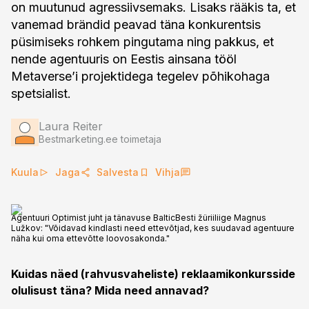
on muutunud agressiivsemaks. Lisaks rääkis ta, et
vanemad brändid peavad täna konkurentsis
püsimiseks rohkem pingutama ning pakkus, et
nende agentuuris on Eestis ainsana tööl
Metaverse’i projektidega tegelev põhikohaga
spetsialist.
Laura Reiter
Bestmarketing.ee toimetaja
Kuula
Jaga
Salvesta
Vihja
Agentuuri Optimist juht ja tänavuse BalticBesti žüriiliige Magnus
Lužkov: "Võidavad kindlasti need ettevõtjad, kes suudavad agentuure
näha kui oma ettevõtte loovosakonda."
Kuidas näed (rahvusvaheliste) reklaamikonkursside
olulisust täna? Mida need annavad?