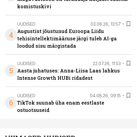
komistuskivi
UUDISED
03.08.26, 13:57
Augustist jõustunud Euroopa Liidu
4
tehisintellektimääruse järgi tuleb AI-ga
loodud sisu märgistada
UUDISED
22.07.26, 11:53
5
Aasta juhatuses: Anna-Liisa Laas lahkus
Intense Growth HUBi ridadest
UUDISED
04.08.26, 09:15
6
TikTok suunab üha enam eestlaste
ostuotsuseid