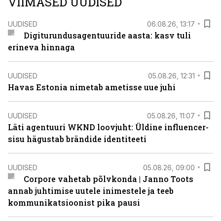
VIIMASED UUDISED
UUDISED
06.08.26, 13:17
Digiturundusagentuuride aasta: kasv tuli
erineva hinnaga
UUDISED
05.08.26, 12:31
Havas Estonia nimetab ametisse uue juhi
UUDISED
05.08.26, 11:07
Läti agentuuri WKND loovjuht: Üldine influencer-
sisu hägustab brändide identiteeti
UUDISED
05.08.26, 09:00
Corpore vahetab põlvkonda | Janno Toots
annab juhtimise uutele inimestele ja teeb
kommunikatsioonist pika pausi