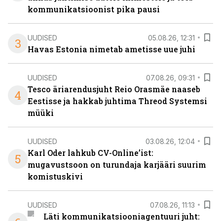
kommunikatsioonist pika pausi
UUDISED
05.08.26, 12:31
3
Havas Estonia nimetab ametisse uue juhi
UUDISED
07.08.26, 09:31
Tesco äriarendusjuht Reio Orasmäe naaseb
4
Eestisse ja hakkab juhtima Threod Systemsi
müüki
UUDISED
03.08.26, 12:04
Karl Oder lahkub CV-Online’ist:
5
mugavustsoon on turundaja karjääri suurim
komistuskivi
UUDISED
07.08.26, 11:13
Läti kommunikatsiooniagentuuri juht: