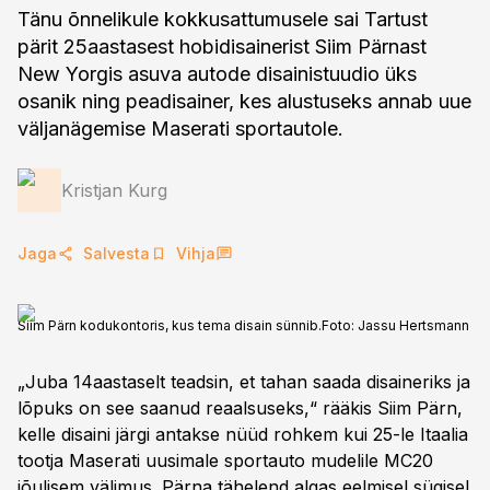
Tänu õnnelikule kokkusattumusele sai Tartust
pärit 25aastasest hobidisainerist Siim Pärnast
New Yorgis asuva autode disainistuudio üks
osanik ning peadisainer, kes alustuseks annab uue
väljanägemise Maserati sportautole.
Kristjan Kurg
Jaga
Salvesta
Vihja
Siim Pärn kodukontoris, kus tema disain sünnib.
Foto:
Jassu Hertsmann
„Juba 14aastaselt teadsin, et tahan saada disaineriks ja
lõpuks on see saanud reaalsuseks,“ rääkis Siim Pärn,
kelle disaini järgi antakse nüüd rohkem kui 25-le Itaalia
tootja Maserati uusimale sportauto mudelile MC20
jõulisem välimus. Pärna tähelend algas eelmisel sügisel