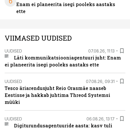
6
Enam ei planeerita isegi pooleks aastaks
ette
VIIMASED UUDISED
UUDISED
07.08.26, 11:13
Läti kommunikatsiooniagentuuri juht: Enam
ei planeerita isegi pooleks aastaks ette
UUDISED
07.08.26, 09:31
Tesco äriarendusjuht Reio Orasmäe naaseb
Eestisse ja hakkab juhtima Threod Systemsi
müüki
UUDISED
06.08.26, 13:17
Digiturundusagentuuride aasta: kasv tuli