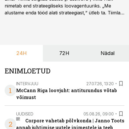
nimetab end strateegiliseks loovagentuuriks. „Me
alustame enda tööd alati strateegiast,“ ütleb ta. Tiimla
sõnul aitab põhjalik eeltöö vältida olukorda, kus klient
hakkab alles esimeste visuaalide pealt mõtlema, mida
ta tegelikult tahab.
24H
72H
Nädal
ENIMLOETUD
INTERVJUU
27.07.26, 13:20
1
McCann Riga loovjuht: antiturundus võtab
võimust
UUDISED
05.08.26, 09:00
Corpore vahetab põlvkonda | Janno Toots
2
annab juhtimise uutele inimestele ja teeb