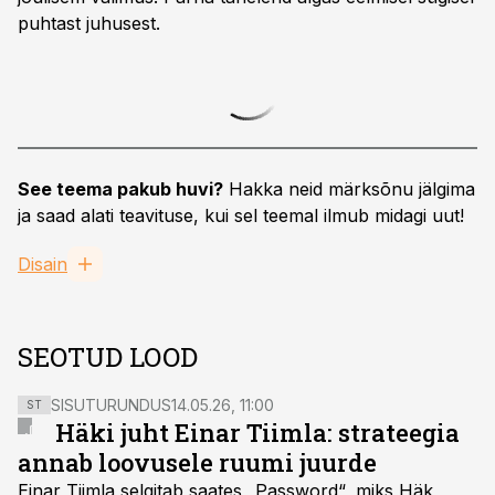
puhtast juhusest.
See teema pakub huvi?
Hakka neid märksõnu jälgima
ja saad alati teavituse, kui sel teemal ilmub midagi uut!
Disain
SEOTUD LOOD
SISUTURUNDUS
14.05.26, 11:00
ST
Häki juht Einar Tiimla: strateegia
annab loovusele ruumi juurde
Einar Tiimla selgitab saates „Password“, miks Häk