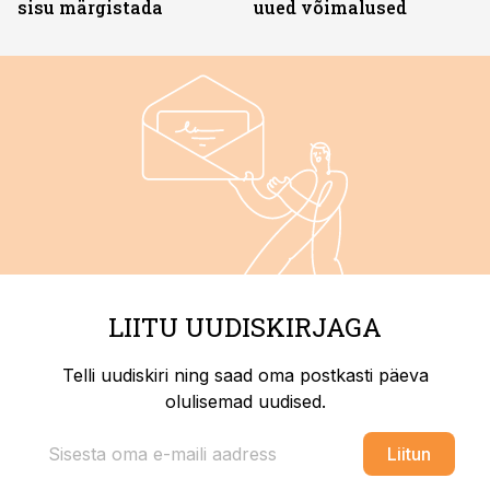
sisu märgistada
uued võimalused
LIITU UUDISKIRJAGA
Telli uudiskiri ning saad oma postkasti päeva
olulisemad uudised.
Liitun