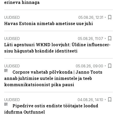
erineva hinnaga
UUDISED
05.08.26, 12:31
Havas Estonia nimetab ametisse uue juhi
UUDISED
05.08.26, 11:07
Läti agentuuri WKND loovjuht: Üldine influencer-
sisu hägustab brändide identiteeti
UUDISED
05.08.26, 09:00
Corpore vahetab põlvkonda | Janno Toots
annab juhtimise uutele inimestele ja teeb
kommunikatsioonist pika pausi
UUDISED
04.08.26, 14:10
Pipedrive ostis endiste töötajate loodud
idufirma Outfunnel