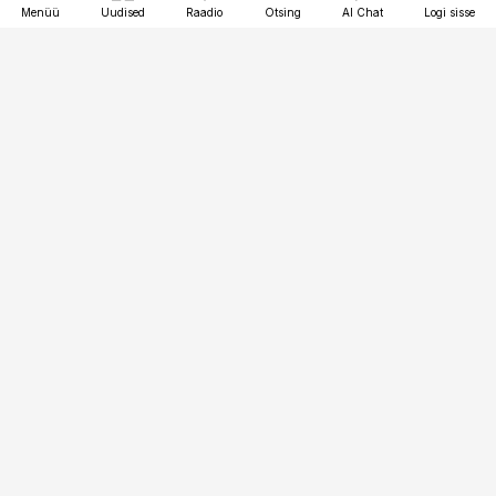
Menüü
Uudised
Raadio
Otsing
AI Chat
Logi sisse
Vana-Lõuna 39/1, 19094 Tallinn
(+372) 667 0111
bestmarketing@best-marketing.ee
Telli
Reklaam
Firmast
Sisu kasutamisõigused
Ajakirjaniku
eetikakoodeks
Üldtingimused
Privaatsustingimused
Küpsiste poliitika
KKK
Eesti Meediaettevõtete
Eelistuste haldamine
Liit