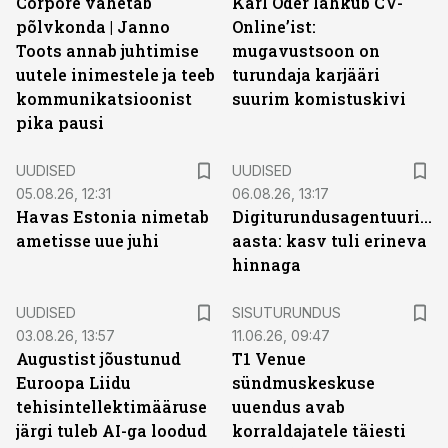
Corpore vahetab
Karl Oder lahkub CV-
põlvkonda | Janno
Online’ist:
Toots annab juhtimise
mugavustsoon on
uutele inimestele ja teeb
turundaja karjääri
kommunikatsioonist
suurim komistuskivi
pika pausi
UUDISED
UUDISED
05.08.26, 12:31
06.08.26, 13:17
Havas Estonia nimetab
Digiturundusagentuuride
ametisse uue juhi
aasta: kasv tuli erineva
hinnaga
ST
UUDISED
SISUTURUNDUS
03.08.26, 13:57
11.06.26, 09:47
Augustist jõustunud
T1 Venue
Euroopa Liidu
sündmuskeskuse
tehisintellektimääruse
uuendus avab
järgi tuleb AI-ga loodud
korraldajatele täiesti