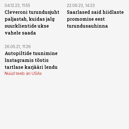
04.12.23, 11:55
22.09.23, 14:23
Cleveroni turundusjuht
Saarlased said hiidlaste
paljastab, kuidas jalg
promomise eest
suurklientide ukse
turundusauhinna
vahele saada
26.05.21, 11:26
Autopiltide tuunimine
Instagramis tõstis
tartlase karjääri lendu
Nüüd teeb äri USAs