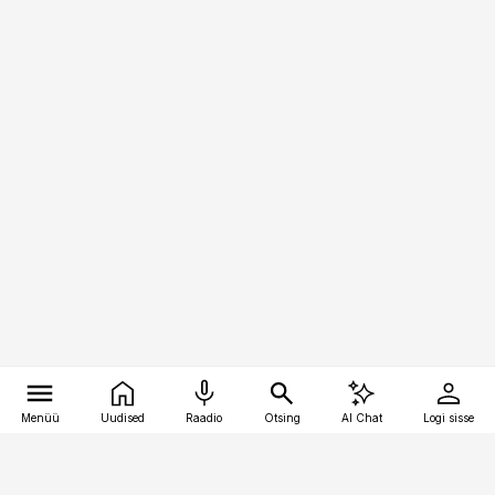
Menüü
Uudised
Raadio
Otsing
AI Chat
Logi sisse