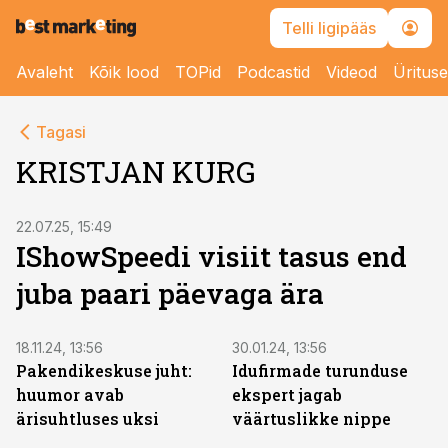
Telli ligipääs
Avaleht
Kõik lood
TOPid
Podcastid
Videod
Üritus
Tagasi
KRISTJAN KURG
22.07.25, 15:49
IShowSpeedi visiit tasus end
juba paari päevaga ära
18.11.24, 13:56
30.01.24, 13:56
Pakendikeskuse juht:
Idufirmade turunduse
huumor avab
ekspert jagab
ärisuhtluses uksi
väärtuslikke nippe