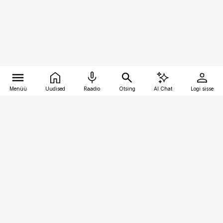
Menüü
Uudised
Raadio
Otsing
AI Chat
Logi sisse
Vana-Lõuna 39/1, 19094 Tallinn
(+372) 667 0111
bestmarketing@best-marketing.ee
Telli
Reklaam
Firmast