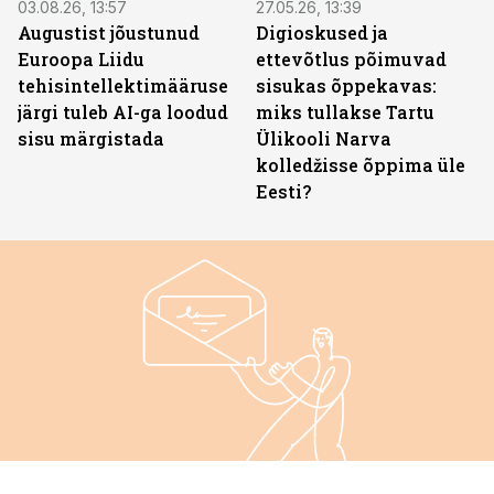
03.08.26, 13:57
27.05.26, 13:39
Augustist jõustunud
Digioskused ja
Euroopa Liidu
ettevõtlus põimuvad
tehisintellektimääruse
sisukas õppekavas:
järgi tuleb AI-ga loodud
miks tullakse Tartu
sisu märgistada
Ülikooli Narva
kolledžisse õppima üle
Eesti?