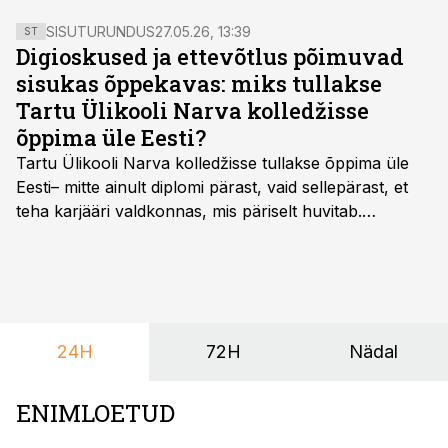
SISUTURUNDUS
27.05.26, 13:39
ST
Digioskused ja ettevõtlus põimuvad
sisukas õppekavas: miks tullakse
Tartu Ülikooli Narva kolledžisse
õppima üle Eesti?
Tartu Ülikooli Narva kolledžisse tullakse õppima üle
Eesti– mitte ainult diplomi pärast, vaid sellepärast, et
teha karjääri valdkonnas, mis päriselt huvitab.
Õppekava “Ettevõtlus ja digilahendused” ühendab
ettevõtluse, tehnoloogia ja praktilised oskused viisil,
mis kõnetab nii ettevõtjaid, värskeid koolilõpetajaid kui
ka neid, kes soovivad teha karjääripööret.
24H
72H
Nädal
ENIMLOETUD