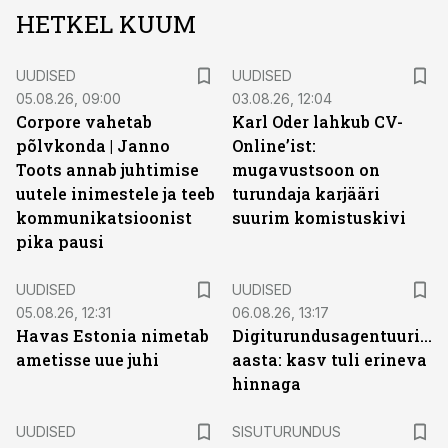
HETKEL KUUM
UUDISED
UUDISED
05.08.26, 09:00
03.08.26, 12:04
Corpore vahetab
Karl Oder lahkub CV-
põlvkonda | Janno
Online’ist:
Toots annab juhtimise
mugavustsoon on
uutele inimestele ja teeb
turundaja karjääri
kommunikatsioonist
suurim komistuskivi
pika pausi
UUDISED
UUDISED
05.08.26, 12:31
06.08.26, 13:17
Havas Estonia nimetab
Digiturundusagentuuride
ametisse uue juhi
aasta: kasv tuli erineva
hinnaga
ST
UUDISED
SISUTURUNDUS