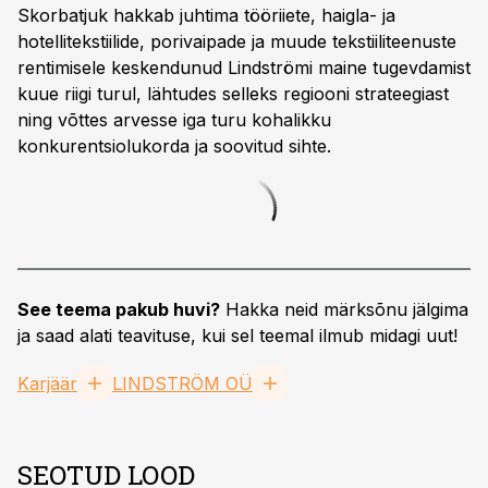
Skorbatjuk hakkab juhtima tööriiete, haigla- ja
hotellitekstiilide, porivaipade ja muude tekstiiliteenuste
rentimisele keskendunud Lindströmi maine tugevdamist
kuue riigi turul, lähtudes selleks regiooni strateegiast
ning võttes arvesse iga turu kohalikku
konkurentsiolukorda ja soovitud sihte.
See teema pakub huvi?
Hakka neid märksõnu jälgima
ja saad alati teavituse, kui sel teemal ilmub midagi uut!
Karjäär
LINDSTRÖM OÜ
SEOTUD LOOD