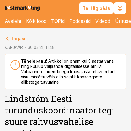
Telli ligipääs
Avaleht
Kõik lood
TOPid
Podcastid
Videod
Üritus
cebook
Tagasi
Twitter)
KARJÄÄR
30.03.21, 11:48
kedIn
Tähelepanu!
Artikkel on enam kui 5 aastat vana
ning kuulub väljaande digitaalsesse arhiivi.
ail
Väljaanne ei uuenda ega kaasajasta arhiveeritud
sisu, mistõttu võib olla vajalik kaasaegsete
k
allikatega tutvumine
Lindström Eesti
turunduskoordinaator tegi
suure rahvusvahelise