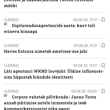
müüki
UUDISED
06.08.26, 13:17
Digiturundusagentuuride aasta: kasv tuli
erineva hinnaga
UUDISED
05.08.26, 12:31
Havas Estonia nimetab ametisse uue juhi
UUDISED
05.08.26, 11:07
Läti agentuuri WKND loovjuht: Üldine influencer-
sisu hägustab brändide identiteeti
UUDISED
05.08.26, 09:00
Corpore vahetab põlvkonda | Janno Toots
annab juhtimise uutele inimestele ja teeb
kommunikatsioonist pika pausi