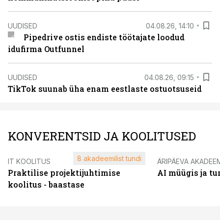
UUDISED
04.08.26, 14:10
Pipedrive ostis endiste töötajate loodud
idufirma Outfunnel
UUDISED
04.08.26, 09:15
TikTok suunab üha enam eestlaste ostuotsuseid
KONVERENTSID JA KOOLITUSED
8 akadeemilist tundi
IT KOOLITUS
ÄRIPÄEVA AKADEE
Praktilise projektijuhtimise
AI müügis ja t
koolitus - baastase