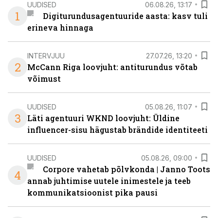
UUDISED
06.08.26, 13:17
1
Digiturundusagentuuride aasta: kasv tuli
erineva hinnaga
INTERVJUU
27.07.26, 13:20
2
McCann Riga loovjuht: antiturundus võtab
võimust
UUDISED
05.08.26, 11:07
3
Läti agentuuri WKND loovjuht: Üldine
influencer-sisu hägustab brändide identiteeti
UUDISED
05.08.26, 09:00
Corpore vahetab põlvkonda | Janno Toots
4
annab juhtimise uutele inimestele ja teeb
kommunikatsioonist pika pausi