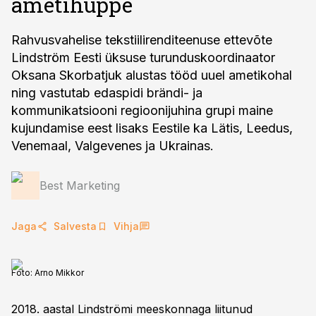
ametihüppe
Rahvusvahelise tekstiilirenditeenuse ettevõte
Lindström Eesti üksuse turunduskoordinaator
Oksana Skorbatjuk alustas tööd uuel ametikohal
ning vastutab edaspidi brändi- ja
kommunikatsiooni regioonijuhina grupi maine
kujundamise eest lisaks Eestile ka Lätis, Leedus,
Venemaal, Valgevenes ja Ukrainas.
Best Marketing
Jaga
Salvesta
Vihja
Foto:
Arno Mikkor
2018. aastal Lindströmi meeskonnaga liitunud