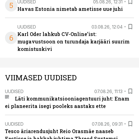
UUDISED
05.08.26, 12:31
5
Havas Estonia nimetab ametisse uue juhi
UUDISED
03.08.26, 12:04
Karl Oder lahkub CV-Online’ist:
6
mugavustsoon on turundaja karjääri suurim
komistuskivi
VIIMASED UUDISED
UUDISED
07.08.26, 11:13
Läti kommunikatsiooniagentuuri juht: Enam
ei planeerita isegi pooleks aastaks ette
UUDISED
07.08.26, 09:31
Tesco äriarendusjuht Reio Orasmäe naaseb
Eestisse ja hakkab juhtima Threod Systemsi