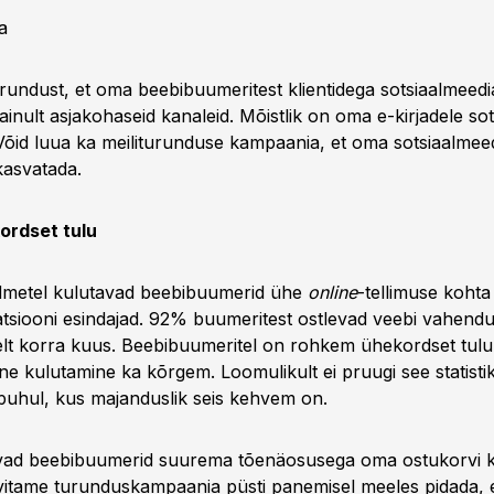
ta
urundust, et oma beebibuumeritest klientidega sotsiaalmeedi
inult asjakohaseid kanaleid. Mõistlik on oma e-kirjadele so
. Võid luua ka meiliturunduse kampaania, et oma sotsiaalmee
kasvatada.
rdset tulu
metel kulutavad beebibuumerid ühe
online
-tellimuse koht
atsiooni esindajad. 92% buumeritest ostlevad veebi vahendu
lt korra kuus. Beebibuumeritel on rohkem ühekordset tulu
e kulutamine ka kõrgem. Loomulikult ei pruugi see statisti
e puhul, kus majanduslik seis kehvem on.
avad beebibuumerid suurema tõenäosusega oma ostukorvi k
itame turunduskampaania püsti panemisel meeles pidada, et