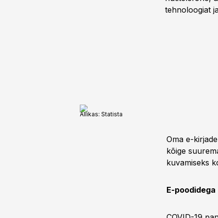
tehnoloogiat ja
Allikas: Statista
Oma e-kirjade 
kõige suurema
kuvamiseks k
E-poodidega
COVID-19 pand