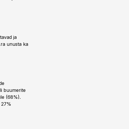
tavad ja
Ära unusta ka
nde
li buumerite
le (68%).
id 27%