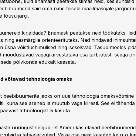
atsioone, kuid enamasti peetakse silmas neid, kes sündisid 
ebibuumerid said oma nime teisele maailmasõjale järgnenu
 tõusu järgi.
umereid kirjaldada? Enamasti peetakse neid töökateks, leid
ning eesmärgile orienteerituteks. Nad hindavad inimsuhtei
on üsna võistlushimulised ning iseseisvad. Tasub meeles pida
 moodustavad vägagi arvestatava osa tarbijatest, seega on 
s seda põlvkonda edukalt kaasata.
d võtavad tehnoloogia omaks
et beebibuumerite jaoks on uue tehnoloogia omaksvõtmine v
ti, kuna see areneb ja muutub väga kiiresti. See ei tähenda
päevast tehnoloogiat ei kasuta.
aasta uuringust selgub, et Ameerikas elavad beebibuumeri
arvuteid ja tahvelarvuteid. Väike osa neist kasutab ka n-ö ka