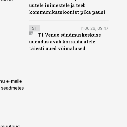
uutele inimestele ja teeb
kommunikatsioonist pika pausi
ST
11.06.26, 09:47
T1 Venue sündmuskeskuse
uuendus avab korraldajatele
täiesti uued võimalused
inu e-maile
s seadmetes
 muutnud.