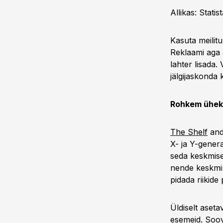
Allikas: Statis
Kasuta meilit
Reklaami aga a
lahter lisada
jälgijaskonda 
Rohkem üheko
The Shelf
and
X- ja Y-gener
seda keskmise
nende keskmin
pidada riikid
Üldiselt aset
esemeid. Soov