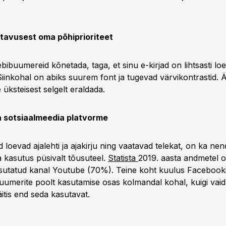
etavusest oma põhiprioriteet
ibuumereid kõnetada, taga, et sinu e-kirjad on lihtsasti loe
Siinkohal on abiks suurem font ja tugevad värvikontrastid. 
e üksteisest selgelt eraldada.
 sotsiaalmeedia platvorme
 loevad ajalehti ja ajakirju ning vaatavad telekat, on ka ne
a kasutus püsivalt tõusuteel.
Statista
2019. aasta andmetel o
sutatud kanal Youtube (70%). Teine koht kuulus Facebooki
 buumerite poolt kasutamise osas kolmandal kohal, kuigi va
itis end seda kasutavat.