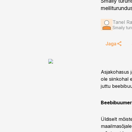
Smaily turun
meiliturundu
Tanel R
Smaily tu
Jaga
Asjakohasus j
ole siinkohal
juttu beebibu
Beebibuumer
Üldiselt mõist
maailmasõjale