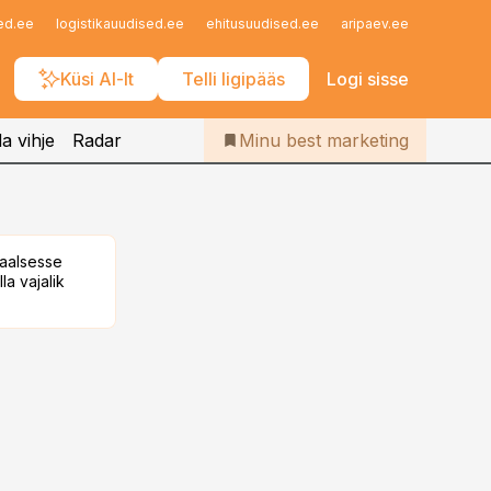
Iseteenindus
ed.ee
logistikauudised.ee
ehitusuudised.ee
aripaev.ee
finantsu
Telli Bestmarketing
Küsi AI-lt
Telli ligipääs
Logi sisse
a vihje
Radar
Minu best marketing
taalsesse
la vajalik