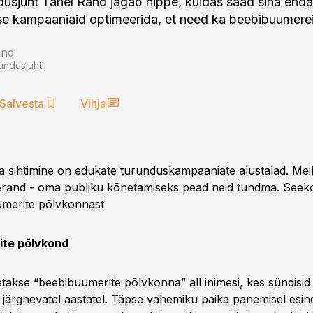
dusjuht Tanel Rand jagab nippe, kuidas saad sina enda
se kampaaniaid optimeerida, et need ka beebibuumere
and
rundusjuht
Salvesta
Vihja
a sihtimine on edukate turunduskampaaniate alustalad. Meil
 erand - oma publiku kõnetamiseks pead neid tundma. Seek
umerite põlvkonnast
ite põlvkond
etakse “beebibuumerite põlvkonna” all inimesi, kes sündisid 
 järgnevatel aastatel. Täpse vahemiku paika panemisel esin