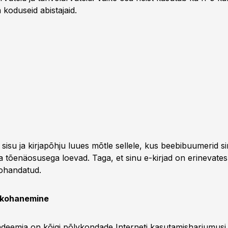
 koduseid abistajaid.
sisu ja kirjapõhju luues mõtle sellele, kus beebibuumerid s
 tõenäosusega loevad. Taga, et sinu e-kirjad on erinevate
ohandatud.
 kohanemine
eemia on kõigi põlvkondade Interneti kasutamisharjumusi