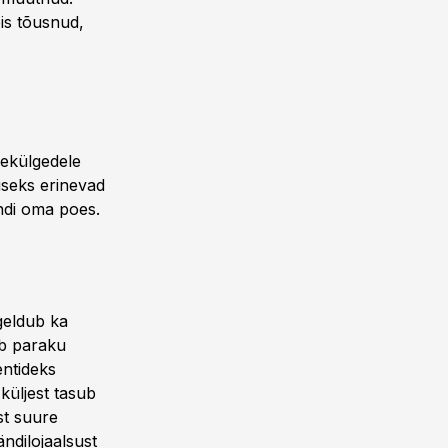
is tõusnud,
ekülgedele
iseks erinevad
ondi oma poes.
geldub ka
eb paraku
entideks
 küljest tasub
st suure
ndilojaalsust