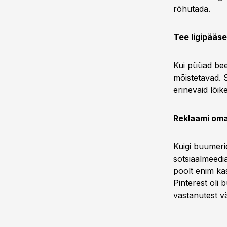
rõhutada.
Tee ligipääs
Kui püüad beeb
mõistetavad. 
erinevaid lõik
Reklaami oma
Kuigi buumerid
sotsiaalmeedi
poolt enim ka
Pinterest oli
vastanutest vä