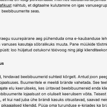
afikust
nähtub, et digitaalne kulutamine on igas vanusegrup
 beebibuumerite seas.
praegu suurepärane aeg pühenduda oma e-kaubanduse leh
s vanuses kasutaja sõbralikuks muuta. Pane müükide tõstm
üsti: loo hüljatud ostukorvi töövoog ning jälgi klienditeek
us
, hindavad beebibuumerid suhteid kõrgelt. Antud joon pee
ojaalsuses. Buumeritele ei meeldi brände vahetada. See te
jate elu keeruliseks, kes üritavad beebibuumereid enda kli
bibuumerite lojaalsust on oluliselt keerulisem võita. Teisest
, et kui nad juba ühe brändi kasuks otsustavad, saavad nei
pikaajalised kliendid. Püüa oma turunduse e-kirjades ka brä