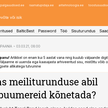
palgauudised.ee
raamatupidaja.ee
aritehnoloogia.ee
toostusuudis
Infopank
Radar
ritused
BalticBest
Password
Töö
Sisuturundus
Saad
PAANIA
03.03.21, 08:00
panu!
Artikkel on enam kui 5 aastat vana ning kuulub väljaande digi
. Väljaanne ei uuenda ega kaasajasta arhiveeritud sisu, mistõttu võib ol
sete allikatega tutvumine
s meiliturunduse abil
buumereid kõnetada?