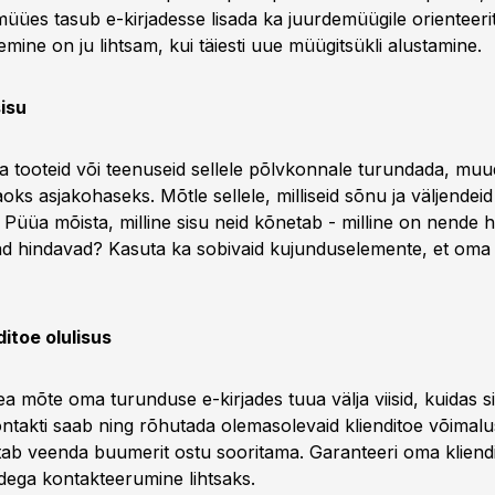
üües tasub e-kirjadesse lisada ka juurdemüügile orienteerit
mine on ju lihtsam, kui täiesti uue müügitsükli alustamine.
isu
 tooteid või teenuseid sellele põlvkonnale turundada, mu
aoks asjakohaseks. Mõtle sellele, milliseid sõnu ja väljendei
. Püüa mõista, milline sisu neid kõnetab - milline on nende
 nad hindavad? Kasuta ka sobivaid kujunduselemente, et oma
itoe olulisus
ea mõte oma turunduse e-kirjades tuua välja viisid, kuidas s
ontakti saab ning rõhutada olemasolevaid klienditoe võimalu
itab veenda buumerit ostu sooritama. Garanteeri oma kliend
ega kontakteerumine lihtsaks.