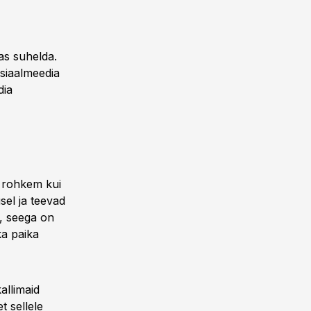
as suhelda.
tsiaalmeedia
dia
a rohkem kui
sel ja teevad
, seega on
ka paika
allimaid
 sellele