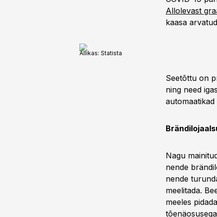
Allolevast gra
kaasa arvatud
Allikas: Statista
Seetõttu on 
ning need iga
automaatikad p
Brändilojaals
Nagu mainitud
nende brändil
nende turunda
meelitada. Bee
meeles pidada
tõenäosusega 