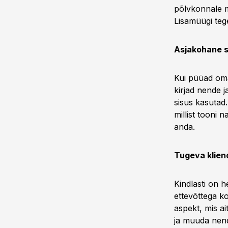
põlvkonnale m
Lisamüügi tege
Asjakohane s
Kui püüad oma
kirjad nende j
sisus kasutad
millist tooni
anda.
Tugeva kliend
Kindlasti on h
ettevõttega k
aspekt, mis a
ja muuda nend