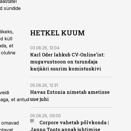
aastatel
d sündide
HETKEL KUUM
likeks,
d küll
da, et
03.08.26, 12:04
oluline
Karl Oder lahkub CV-Online’ist:
mugavustsoon on turundaja
karjääri suurim komistuskivi
05.08.26, 12:31
Havas Estonia nimetab ametisse
eidi
uue juhi
 aga, et antud
05.08.26, 09:00
Corpore vahetab põlvkonda |
d omavad
Janno Toots annab juhtimise
ntavat