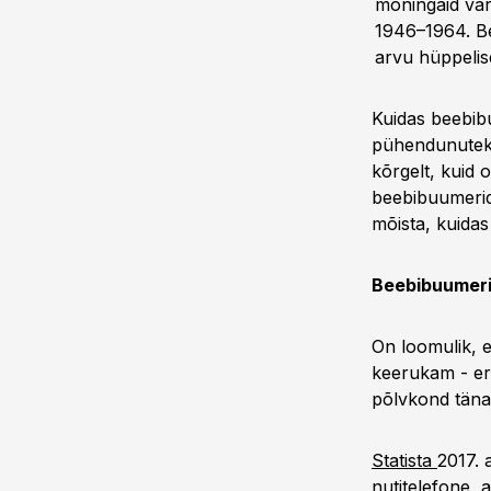
mõningaid vari
1946–1964. Be
arvu hüppelise
Kuidas beebibu
pühendunuteks 
kõrgelt, kuid 
beebibuumerid
mõista, kuida
Beebibuumeri
On loomulik, 
keerukam - eri
põlvkond täna
Statista
2017. 
nutitelefone, 