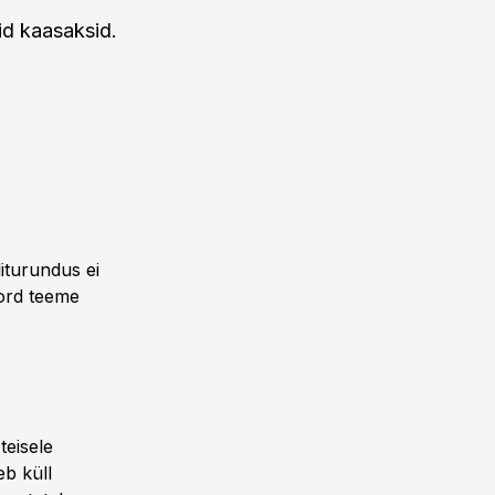
id kaasaksid.
iturundus ei
ord teeme
teisele
eb küll