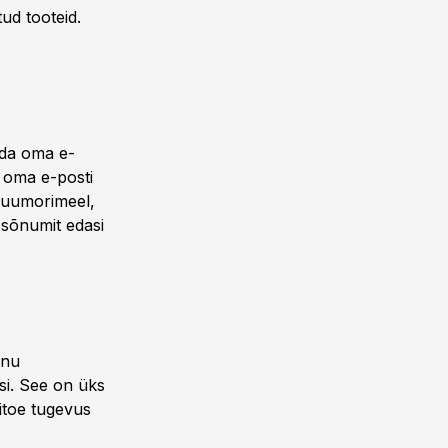
ud tooteid.
uda oma e-
d oma e-posti
 huumorimeel,
 sõnumit edasi
inu
si. See on üks
itoe tugevus