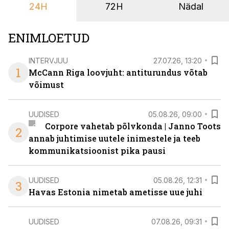
24H
72H
Nädal
ENIMLOETUD
INTERVJUU
27.07.26, 13:20
1
McCann Riga loovjuht: antiturundus võtab
võimust
UUDISED
05.08.26, 09:00
Corpore vahetab põlvkonda | Janno Toots
2
annab juhtimise uutele inimestele ja teeb
kommunikatsioonist pika pausi
UUDISED
05.08.26, 12:31
3
Havas Estonia nimetab ametisse uue juhi
UUDISED
07.08.26, 09:31