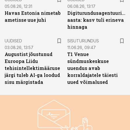
05.08.26, 12:31
06.08.26, 13:17
Havas Estonia nimetab
Digiturundusagentuuride
ametisse uue juhi
aasta: kasv tuli erineva
hinnaga
ST
UUDISED
SISUTURUNDUS
03.08.26, 13:57
11.06.26, 09:47
Augustist jõustunud
T1 Venue
Euroopa Liidu
sündmuskeskuse
tehisintellektimääruse
uuendus avab
järgi tuleb AI-ga loodud
korraldajatele täiesti
sisu märgistada
uued võimalused