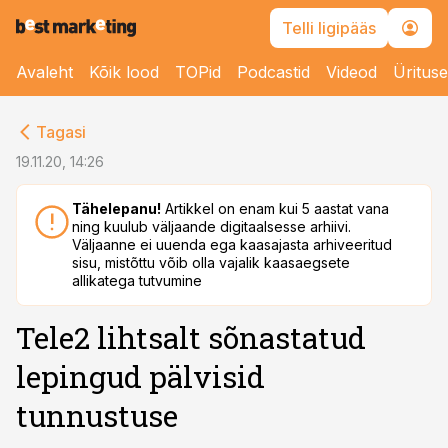
Telli ligipääs
Avaleht
Kõik lood
TOPid
Podcastid
Videod
Üritus
cebook
Tagasi
Twitter)
19.11.20, 14:26
kedIn
Tähelepanu!
Artikkel on enam kui 5 aastat vana
ning kuulub väljaande digitaalsesse arhiivi.
ail
Väljaanne ei uuenda ega kaasajasta arhiveeritud
sisu, mistõttu võib olla vajalik kaasaegsete
k
allikatega tutvumine
Tele2 lihtsalt sõnastatud
lepingud pälvisid
tunnustuse