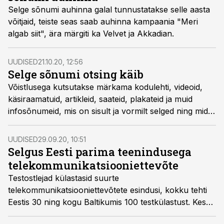
Selge sõnumi auhinna galal tunnustatakse selle aasta
võitjaid, teiste seas saab auhinna kampaania "Meri
algab siit", ära märgiti ka Velvet ja Akkadian.
UUDISED
21.10.20, 12:56
Selge sõnumi otsing käib
Võistlusega kutsutakse märkama kodulehti, videoid,
käsiraamatuid, artikleid, saateid, plakateid ja muid
infosõnumeid, mis on sisult ja vormilt selged ning mida
on kerge kasutada.
UUDISED
29.09.20, 10:51
Selgus Eesti parima teenindusega
telekommunikatsiooniettevõte
Testostlejad külastasid suurte
telekommunikatsiooniettevõtete esindusi, kokku tehti
Eestis 30 ning kogu Baltikumis 100 testkülastust. Kes
teiste seast silma paistis ja kuidas tulemused riigiti