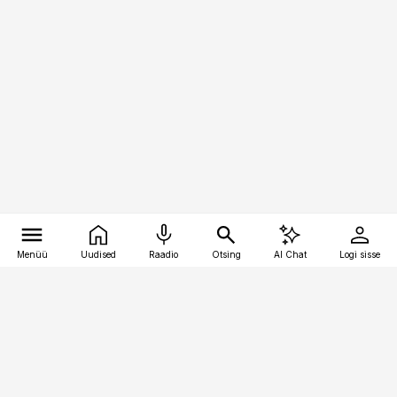
Menüü
Uudised
Raadio
Otsing
AI Chat
Logi sisse
Vana-Lõuna 39/1, 19094 Tallinn
(+372) 667 0111
bestmarketing@best-marketing.ee