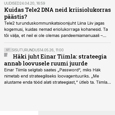
erinesid?
UUDISED
24.04.20, 16:59
Kuidas Tele2 DNA neid kriisiolukorras
päästis?
Tele2 turunduskommunikatsioonijuht Liina Liiv jagas
kogemusi, kuidas nemad eriolukorraga kohanesid. Ta
tõi välja, et neil ei ole olemas pandeemiamanuaali –
nagu ilmselt mitte kellelgi meist. Aga mida nad siis
tegid? Vaatasid kriisile otsa!
SISUTURUNDUS
14.05.26, 11:00
ST
Häki juht Einar Tiimla: strateegia
annab loovusele ruumi juurde
Einar Tiimla selgitab saates „Password“, miks Häk
nimetab end strateegiliseks loovagentuuriks. „Me
alustame enda tööd alati strateegiast,“ ütleb ta. Tiimla
sõnul aitab põhjalik eeltöö vältida olukorda, kus klient
hakkab alles esimeste visuaalide pealt mõtlema, mida
ta tegelikult tahab.