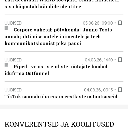
sisu hägustab brändide identiteeti
UUDISED
05.08.26, 09:00
Corpore vahetab põlvkonda | Janno Toots
annab juhtimise uutele inimestele ja teeb
kommunikatsioonist pika pausi
UUDISED
04.08.26, 14:10
Pipedrive ostis endiste töötajate loodud
idufirma Outfunnel
UUDISED
04.08.26, 09:15
TikTok suunab üha enam eestlaste ostuotsuseid
KONVERENTSID JA KOOLITUSED