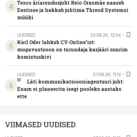
Tesco äriarendusjuht Reio Orasmäe naaseb
4
Eestisse ja hakkab juhtima Threod Systemsi
müüki
UUDISED
03.08.26, 12:04
Karl Oder lahkub CV-Online’ist:
5
mugavustsoon on turundaja karjääri suurim
komistuskivi
UUDISED
07.08.26, 11:13
Läti kommunikatsiooniagentuuri juht:
6
Enam ei planeerita isegi pooleks aastaks
ette
VIIMASED UUDISED