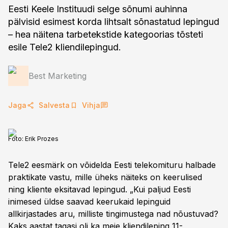
Eesti Keele Instituudi selge sõnumi auhinna
pälvisid esimest korda lihtsalt sõnastatud lepingud
– hea näitena tarbetekstide kategoorias tõsteti
esile Tele2 kliendilepingud.
Best Marketing
Jaga
Salvesta
Vihja
Foto:
Erik Prozes
Tele2 eesmärk on võidelda Eesti telekomituru halbade
praktikate vastu, mille üheks näiteks on keerulised
ning kliente eksitavad lepingud. „Kui paljud Eesti
inimesed üldse saavad keerukaid lepinguid
allkirjastades aru, milliste tingimustega nad nõustuvad?
Kaks aastat tagasi oli ka meie kliendileping 11-