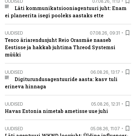
UUDISED
07.08.26, 11:13
Läti kommunikatsiooniagentuuri juht: Enam
ei planeerita isegi pooleks aastaks ette
UUDISED
07.08.26, 09:31
Tesco äriarendusjuht Reio Orasmäe naaseb
Eestisse ja hakkab juhtima Threod Systemsi
müüki
UUDISED
06.08.26, 13:17
Digiturundusagentuuride aasta: kasv tuli
erineva hinnaga
UUDISED
05.08.26, 12:31
Havas Estonia nimetab ametisse uue juhi
UUDISED
05.08.26, 11:07
Läti agentuuri WKND loovjuht: Üldine influencer-