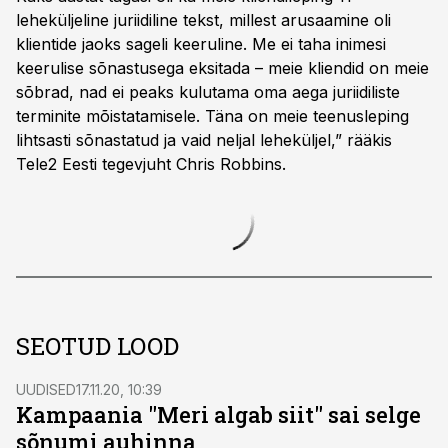
leheküljeline juriidiline tekst, millest arusaamine oli
klientide jaoks sageli keeruline. Me ei taha inimesi
keerulise sõnastusega eksitada – meie kliendid on meie
sõbrad, nad ei peaks kulutama oma aega juriidiliste
terminite mõistatamisele. Täna on meie teenusleping
lihtsasti sõnastatud ja vaid neljal leheküljel,” rääkis
Tele2 Eesti tegevjuht Chris Robbins.
SEOTUD LOOD
UUDISED
17.11.20, 10:39
Kampaania "Meri algab siit" sai selge
sõnumi auhinna