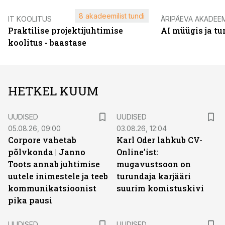
8 akadeemilist tundi
IT KOOLITUS
ÄRIPÄEVA AKADEE
Praktilise projektijuhtimise
AI müügis ja t
koolitus - baastase
HETKEL KUUM
UUDISED
UUDISED
05.08.26, 09:00
03.08.26, 12:04
Corpore vahetab
Karl Oder lahkub CV-
põlvkonda | Janno
Online’ist:
Toots annab juhtimise
mugavustsoon on
uutele inimestele ja teeb
turundaja karjääri
kommunikatsioonist
suurim komistuskivi
pika pausi
UUDISED
UUDISED