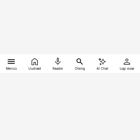
Menüü
Uudised
Raadio
Otsing
AI Chat
Logi sisse
Vana-Lõuna 39/1, 19094 Tallinn
(+372) 667 0111
bestmarketing@best-marketing.ee
Telli
Reklaam
Firmast