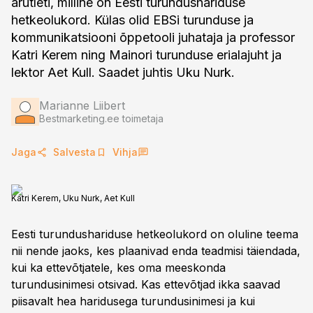
arutleti, milline on Eesti turundushariduse
hetkeolukord. Külas olid EBSi turunduse ja
kommunikatsiooni õppetooli juhataja ja professor
Katri Kerem ning Mainori turunduse erialajuht ja
lektor Aet Kull. Saadet juhtis Uku Nurk.
Marianne Liibert
Bestmarketing.ee toimetaja
Jaga
Salvesta
Vihja
Katri Kerem, Uku Nurk, Aet Kull
Eesti turundushariduse hetkeolukord on oluline teema
nii nende jaoks, kes plaanivad enda teadmisi täiendada,
kui ka ettevõtjatele, kes oma meeskonda
turundusinimesi otsivad. Kas ettevõtjad ikka saavad
piisavalt hea haridusega turundusinimesi ja kui