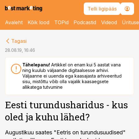
Telli ligipääs
Avaleht
Kõik lood
TOPid
Podcastid
Videod
Üritus
cebook
cebook
Tagasi
Twitter)
Twitter)
28.08.19, 16:46
kedIn
kedIn
Tähelepanu!
Artikkel on enam kui 5 aastat vana
ning kuulub väljaande digitaalsesse arhiivi.
ail
ail
Väljaanne ei uuenda ega kaasajasta arhiveeritud
sisu, mistõttu võib olla vajalik kaasaegsete
k
k
allikatega tutvumine
Eesti turundusharidus - kus
oled ja kuhu lähed?
Augustikuu saates "Eetris on turundusuudised"