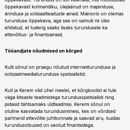
õppekavast kolmandiku, ülejäänud on majanduse,
ärinduse ja sotsiaalteaduste ained. Mainoris on olemas
turunduse õppekava, aga see on samuti nii üles
ehitatud, et tudeng saaks lisaks turundusele ka
ettevõtlus- ja finantsaineid.
Tööandjate nõudmised on kõrged
Kulli sõnul on praegu nõutud internetiturunduse ja
sotsiaalmeediaturunduse spetsialistid.
Kull ja Kerem olid ühel meelel, et kõrgkoolist ei tule
väga kitsaste teadmistega turundusspetsialisti ning
pidasid tähtsamaks üldteadmisi. Keremi sõnul on
oluline kasvatada turundusinimesi, kes on võrdsed
partnerid ettevõtte juhtkonnale ja saavad aru, kuidas
turundusotsused on seotud finantsidega.