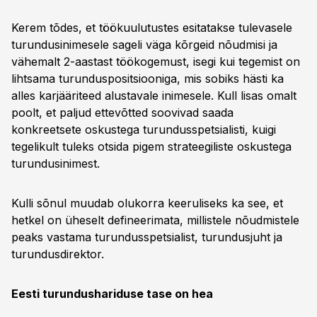
Kerem tõdes, et töökuulutustes esitatakse tulevasele
turundusinimesele sageli väga kõrgeid nõudmisi ja
vähemalt 2-aastast töökogemust, isegi kui tegemist on
lihtsama turunduspositsiooniga, mis sobiks hästi ka
alles karjääriteed alustavale inimesele. Kull lisas omalt
poolt, et paljud ettevõtted soovivad saada
konkreetsete oskustega turundusspetsialisti, kuigi
tegelikult tuleks otsida pigem strateegiliste oskustega
turundusinimest.
Kulli sõnul muudab olukorra keeruliseks ka see, et
hetkel on üheselt defineerimata, millistele nõudmistele
peaks vastama turundusspetsialist, turundusjuht ja
turundusdirektor.
Eesti turundushariduse tase on hea