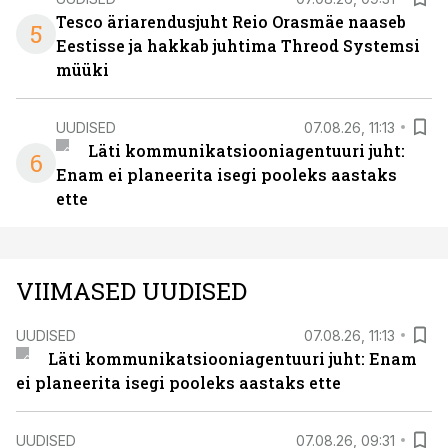
Tesco äriarendusjuht Reio Orasmäe naaseb
5
Eestisse ja hakkab juhtima Threod Systemsi
müüki
UUDISED
07.08.26, 11:13
Läti kommunikatsiooniagentuuri juht:
6
Enam ei planeerita isegi pooleks aastaks
ette
VIIMASED UUDISED
UUDISED
07.08.26, 11:13
Läti kommunikatsiooniagentuuri juht: Enam
ei planeerita isegi pooleks aastaks ette
UUDISED
07.08.26, 09:31