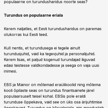
populaarne on turundusharidus noorte seas?
Turundus on populaarne eriala
Kerem naljatles, et Eesti turundusharidus on paremas
olukorras kui Eesti teed.
Kull nentis, et turundusega ei tegele ainult
turundusjuhid, vaid ka tegevjuhid ja personalijuhid.
Kerem lisas, et paljud kogenud turundajad liiguvad
edasi teistesse valdkondadesse ja seega on vaja uusi
inimesi.
EBS ja Mainor on mõlemad eraülikoolid ning mõlema
kooli õpilaste seas on turundus finantsainete järel
populaarsuselt teisel kohal. EBSis pole eraldi
turunduse õppekava, vaid see on üks osa ärijuhtimise
õppekavast. Turundus on kõrvaleriala, mis moodustab