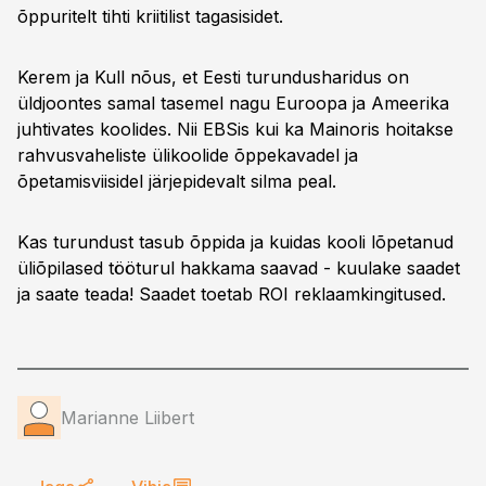
õppuritelt tihti kriitilist tagasisidet.
Kerem ja Kull nõus, et Eesti turundusharidus on
üldjoontes samal tasemel nagu Euroopa ja Ameerika
juhtivates koolides. Nii EBSis kui ka Mainoris hoitakse
rahvusvaheliste ülikoolide õppekavadel ja
õpetamisviisidel järjepidevalt silma peal.
Kas turundust tasub õppida ja kuidas kooli lõpetanud
üliõpilased tööturul hakkama saavad - kuulake saadet
ja saate teada! Saadet toetab ROI reklaamkingitused.
Marianne Liibert