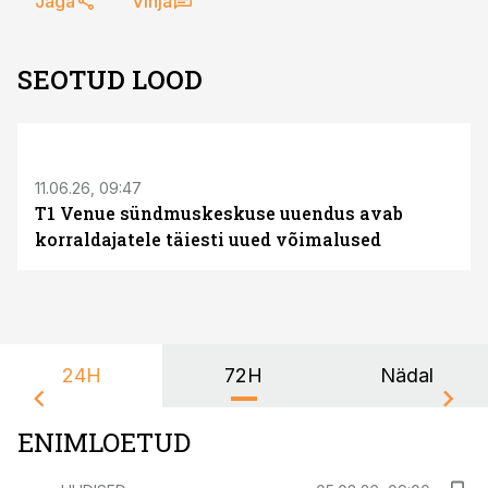
Jaga
Vihja
SEOTUD LOOD
ST
11.06.26, 09:47
T1 Venue sündmuskeskuse uuendus avab
korraldajatele täiesti uued võimalused
24H
72H
Nädal
ENIMLOETUD