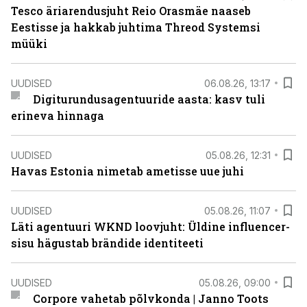
Tesco äriarendusjuht Reio Orasmäe naaseb
Eestisse ja hakkab juhtima Threod Systemsi
müüki
UUDISED
06.08.26, 13:17
Digiturundusagentuuride aasta: kasv tuli
erineva hinnaga
UUDISED
05.08.26, 12:31
Havas Estonia nimetab ametisse uue juhi
UUDISED
05.08.26, 11:07
Läti agentuuri WKND loovjuht: Üldine influencer-
sisu hägustab brändide identiteeti
UUDISED
05.08.26, 09:00
Corpore vahetab põlvkonda | Janno Toots