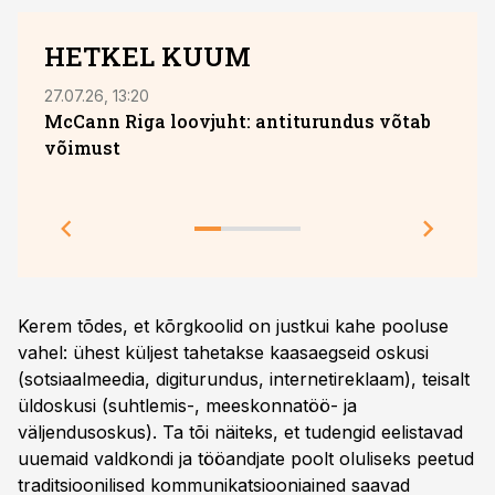
HETKEL KUUM
27.07.26, 13:20
05.08
McCann Riga loovjuht: antiturundus võtab
võimust
Toot
teeb
Kerem tõdes, et kõrgkoolid on justkui kahe pooluse
vahel: ühest küljest tahetakse kaasaegseid oskusi
(sotsiaalmeedia, digiturundus, internetireklaam), teisalt
üldoskusi (suhtlemis-, meeskonnatöö- ja
väljendusoskus). Ta tõi näiteks, et tudengid eelistavad
uuemaid valdkondi ja tööandjate poolt oluliseks peetud
traditsioonilised kommunikatsiooniained saavad