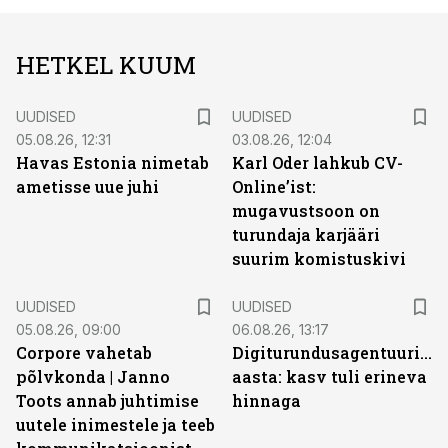
HETKEL KUUM
UUDISED
UUDISED
05.08.26, 12:31
03.08.26, 12:04
Havas Estonia nimetab
Karl Oder lahkub CV-
ametisse uue juhi
Online’ist:
mugavustsoon on
turundaja karjääri
suurim komistuskivi
UUDISED
UUDISED
05.08.26, 09:00
06.08.26, 13:17
Corpore vahetab
Digiturundusagentuuride
põlvkonda | Janno
aasta: kasv tuli erineva
Toots annab juhtimise
hinnaga
uutele inimestele ja teeb