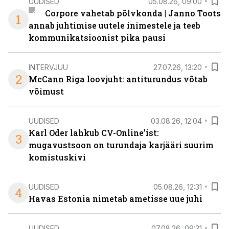
UUDISED
05.08.26, 09:00
Corpore vahetab põlvkonda | Janno Toots
1
annab juhtimise uutele inimestele ja teeb
kommunikatsioonist pika pausi
INTERVJUU
27.07.26, 13:20
2
McCann Riga loovjuht: antiturundus võtab
võimust
UUDISED
03.08.26, 12:04
Karl Oder lahkub CV-Online’ist:
3
mugavustsoon on turundaja karjääri suurim
komistuskivi
UUDISED
05.08.26, 12:31
4
Havas Estonia nimetab ametisse uue juhi
UUDISED
07.08.26, 09:31