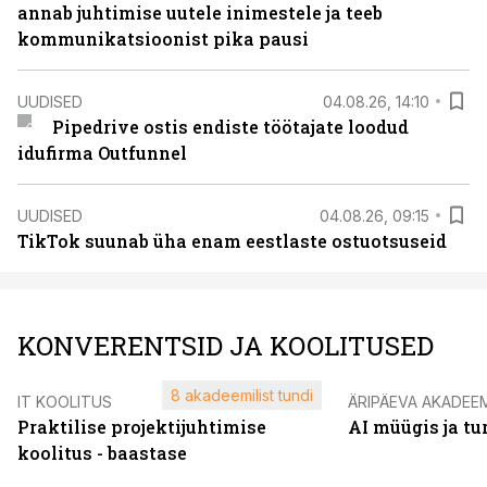
annab juhtimise uutele inimestele ja teeb
kommunikatsioonist pika pausi
UUDISED
04.08.26, 14:10
Pipedrive ostis endiste töötajate loodud
idufirma Outfunnel
UUDISED
04.08.26, 09:15
TikTok suunab üha enam eestlaste ostuotsuseid
KONVERENTSID JA KOOLITUSED
8 akadeemilist tundi
IT KOOLITUS
ÄRIPÄEVA AKADEE
Praktilise projektijuhtimise
AI müügis ja t
koolitus - baastase