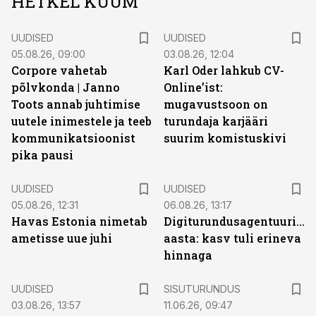
HETKEL KUUM
UUDISED
UUDISED
05.08.26, 09:00
03.08.26, 12:04
Corpore vahetab
Karl Oder lahkub CV-
põlvkonda | Janno
Online’ist:
Toots annab juhtimise
mugavustsoon on
uutele inimestele ja teeb
turundaja karjääri
kommunikatsioonist
suurim komistuskivi
pika pausi
UUDISED
UUDISED
05.08.26, 12:31
06.08.26, 13:17
Havas Estonia nimetab
Digiturundusagentuuride
ametisse uue juhi
aasta: kasv tuli erineva
hinnaga
ST
UUDISED
SISUTURUNDUS
03.08.26, 13:57
11.06.26, 09:47