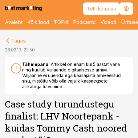
Telli ligipääs
Avaleht
Kõik lood
TOPid
Podcastid
Videod
Üritus
cebook
Tagasi
Twitter)
26.03.19, 23:50
kedIn
Tähelepanu!
Artikkel on enam kui 5 aastat vana
ning kuulub väljaande digitaalsesse arhiivi.
ail
Väljaanne ei uuenda ega kaasajasta arhiveeritud
sisu, mistõttu võib olla vajalik kaasaegsete
k
allikatega tutvumine
Case study turundustegu
finalist: LHV Noortepank -
kuidas Tommy Cash noored