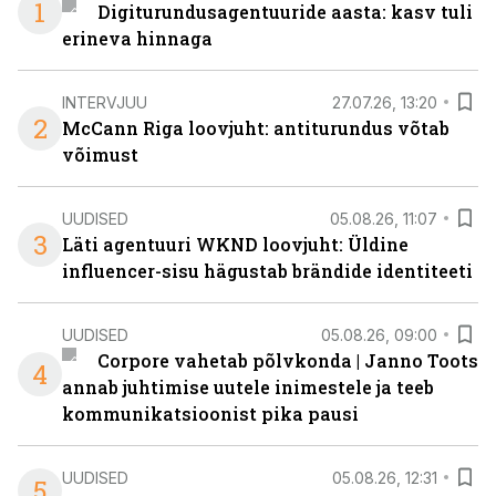
1
Digiturundusagentuuride aasta: kasv tuli
erineva hinnaga
INTERVJUU
27.07.26, 13:20
2
McCann Riga loovjuht: antiturundus võtab
võimust
UUDISED
05.08.26, 11:07
3
Läti agentuuri WKND loovjuht: Üldine
influencer-sisu hägustab brändide identiteeti
UUDISED
05.08.26, 09:00
Corpore vahetab põlvkonda | Janno Toots
4
annab juhtimise uutele inimestele ja teeb
kommunikatsioonist pika pausi
UUDISED
05.08.26, 12:31
5