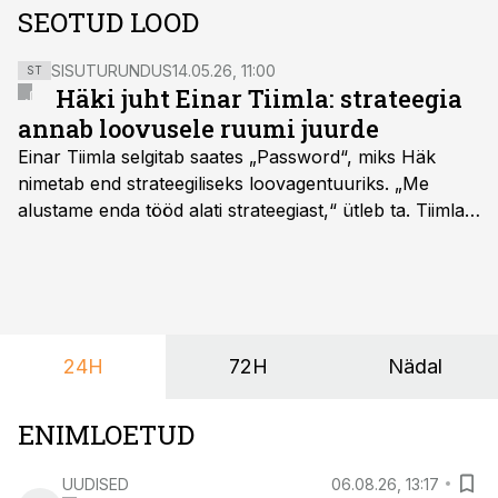
SEOTUD LOOD
SISUTURUNDUS
14.05.26, 11:00
ST
Häki juht Einar Tiimla: strateegia
annab loovusele ruumi juurde
Einar Tiimla selgitab saates „Password“, miks Häk
nimetab end strateegiliseks loovagentuuriks. „Me
alustame enda tööd alati strateegiast,“ ütleb ta. Tiimla
sõnul aitab põhjalik eeltöö vältida olukorda, kus klient
hakkab alles esimeste visuaalide pealt mõtlema, mida
ta tegelikult tahab.
24H
72H
Nädal
ENIMLOETUD
UUDISED
06.08.26, 13:17