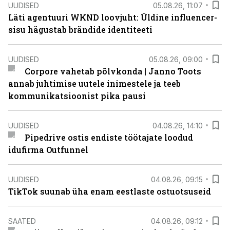
UUDISED
05.08.26, 11:07
Läti agentuuri WKND loovjuht: Üldine influencer-
sisu hägustab brändide identiteeti
UUDISED
05.08.26, 09:00
Corpore vahetab põlvkonda | Janno Toots
annab juhtimise uutele inimestele ja teeb
kommunikatsioonist pika pausi
UUDISED
04.08.26, 14:10
Pipedrive ostis endiste töötajate loodud
idufirma Outfunnel
UUDISED
04.08.26, 09:15
TikTok suunab üha enam eestlaste ostuotsuseid
SAATED
04.08.26, 09:12