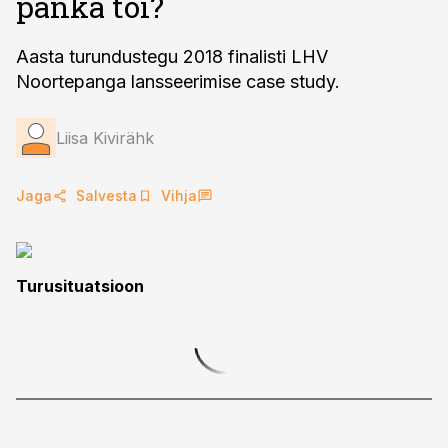
panka tõi?
Aasta turundustegu 2018 finalisti LHV
Noortepanga lansseerimise case study.
Liisa Kivirähk
Jaga
Salvesta
Vihja
Turusituatsioon