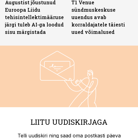
Augustist jõustunud
T1 Venue
Euroopa Liidu
sündmuskeskuse
tehisintellektimääruse
uuendus avab
järgi tuleb AI-ga loodud
korraldajatele täiesti
sisu märgistada
uued võimalused
LIITU UUDISKIRJAGA
Telli uudiskiri ning saad oma postkasti päeva