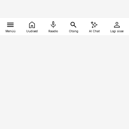
Menüü
Uudised
Raadio
Otsing
AI Chat
Logi sisse
Vana-Lõuna 39/1, 19094 Tallinn
(+372) 667 0111
bestmarketing@best-marketing.ee
Telli
Reklaam
Firmast
Sisu kasutamisõigused
Ajakirjaniku
eetikakoodeks
Üldtingimused
Privaatsustingimused