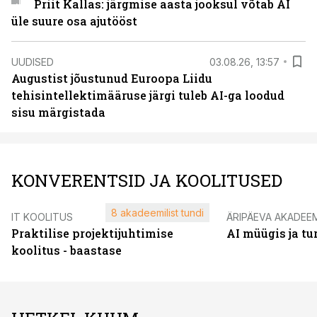
Priit Kallas: järgmise aasta jooksul võtab AI
üle suure osa ajutööst
UUDISED
03.08.26, 13:57
Augustist jõustunud Euroopa Liidu
tehisintellektimääruse järgi tuleb AI-ga loodud
sisu märgistada
KONVERENTSID JA KOOLITUSED
8 akadeemilist tundi
IT KOOLITUS
ÄRIPÄEVA AKADEE
Praktilise projektijuhtimise
AI müügis ja t
koolitus - baastase