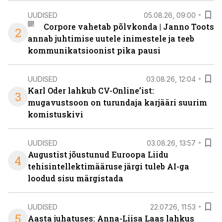
UUDISED
05.08.26, 09:00
Corpore vahetab põlvkonda | Janno Toots
2
annab juhtimise uutele inimestele ja teeb
kommunikatsioonist pika pausi
UUDISED
03.08.26, 12:04
Karl Oder lahkub CV-Online’ist:
3
mugavustsoon on turundaja karjääri suurim
komistuskivi
UUDISED
03.08.26, 13:57
Augustist jõustunud Euroopa Liidu
4
tehisintellektimääruse järgi tuleb AI-ga
loodud sisu märgistada
UUDISED
22.07.26, 11:53
5
Aasta juhatuses: Anna-Liisa Laas lahkus