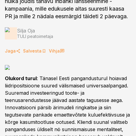
hulka jõudis tänavu Inbanki lansseerimine -
kampaania, mille edukusele aitas suuresti kaasa
PR ja mille 2 nädala eesmärgid täideti 2 päevaga.
Silja Oja
TULI peatoimetaja
Jaga
Salvesta
Vihja
Olukord turul
: Tänasel Eesti pangandusturul hoiavad
liidripositsioone suured välismaised universaalpangad.
Suuremad investeeringud toote- ja
teenusarendustesse jäävad aastate tagusesse aega.
Innovatsiooni pärsib ärimudeli ringkaitse ja siin
tegutsevate pankade emaettevõtete kuluefektiivsuse ja
kõrge kasumitootluse ootused. Kliendi suunal valitseb
panganduses üldiselt nö sunnismaisuse mentaliteet,