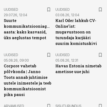
UUDISED
UUDISED
29.07.26, 12:04
03.08.26, 12:04
Suurte
Karl Oder lahkub CV-
kommunikatsiooniagentuuride
Online’ist:
aasta: kaks kasvasid,
mugavustsoon on
üks aeglustas tempot
turundaja karjääri
suurim komistuskivi
UUDISED
UUDISED
05.08.26, 09:00
05.08.26, 12:31
Corpore vahetab
Havas Estonia nimetab
põlvkonda | Janno
ametisse uue juhi
Toots annab juhtimise
uutele inimestele ja teeb
kommunikatsioonist
pika pausi
ST
ARVAMUSED
SISUTURUNDUS