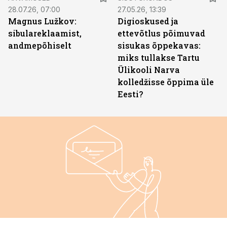
28.07.26, 07:00
27.05.26, 13:39
Magnus Lužkov:
Digioskused ja
sibulareklaamist,
ettevõtlus põimuvad
andmepõhiselt
sisukas õppekavas:
miks tullakse Tartu
Ülikooli Narva
kolledžisse õppima üle
Eesti?