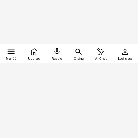
Menüü
Uudised
Raadio
Otsing
AI Chat
Logi sisse
Vana-Lõuna 39/1, 19094 Tallinn
(+372) 667 0111
bestmarketing@best-marketing.ee
Telli
Reklaam
Firmast