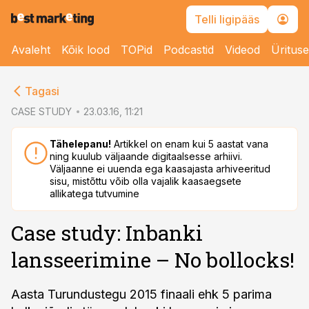
Telli ligipääs
Avaleht
Kõik lood
TOPid
Podcastid
Videod
Üritus
cebook
Tagasi
Twitter)
CASE STUDY
23.03.16, 11:21
kedIn
Tähelepanu!
Artikkel on enam kui 5 aastat vana
ning kuulub väljaande digitaalsesse arhiivi.
ail
Väljaanne ei uuenda ega kaasajasta arhiveeritud
sisu, mistõttu võib olla vajalik kaasaegsete
k
allikatega tutvumine
Case study: Inbanki
lansseerimine – No bollocks!
Aasta Turundustegu 2015 finaali ehk 5 parima