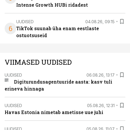
Intense Growth HUBi ridadest
UUDISED
04.08.26, 09:15
6
TikTok suunab üha enam eestlaste
ostuotsuseid
VIIMASED UUDISED
UUDISED
06.08.26, 13:17
Digiturundusagentuuride aasta: kasv tuli
erineva hinnaga
UUDISED
05.08.26, 12:31
Havas Estonia nimetab ametisse uue juhi
UUDISED
05.08.26, 11:07