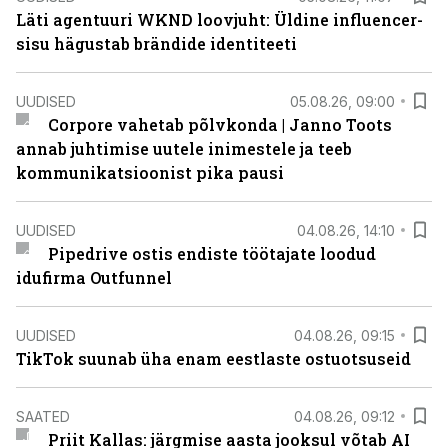
Läti agentuuri WKND loovjuht: Üldine influencer-
sisu hägustab brändide identiteeti
UUDISED
05.08.26, 09:00
Corpore vahetab põlvkonda | Janno Toots
annab juhtimise uutele inimestele ja teeb
kommunikatsioonist pika pausi
UUDISED
04.08.26, 14:10
Pipedrive ostis endiste töötajate loodud
idufirma Outfunnel
UUDISED
04.08.26, 09:15
TikTok suunab üha enam eestlaste ostuotsuseid
SAATED
04.08.26, 09:12
Priit Kallas: järgmise aasta jooksul võtab AI