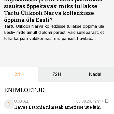
sisukas õppekavas: miks tullakse
Tartu Ülikooli Narva kolledžisse
õppima üle Eesti?
Tartu Ülikooli Narva kolledžisse tullakse õppima üle
Eesti– mitte ainult diplomi pärast, vaid sellepärast, et
teha karjääri valdkonnas, mis päriselt huvitab.
Õppekava “Ettevõtlus ja digilahendused” ühendab
ettevõtluse, tehnoloogia ja praktilised oskused viisil,
mis kõnetab nii ettevõtjaid, värskeid koolilõpetajaid kui
ka neid, kes soovivad teha karjääripööret.
24H
72H
Nädal
ENIMLOETUD
UUDISED
05.08.26, 12:31
1
Havas Estonia nimetab ametisse uue juhi