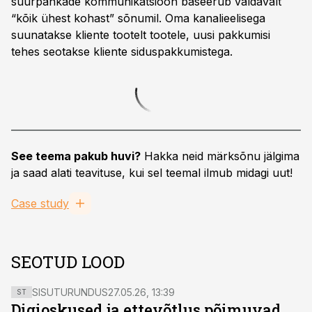
suurpankade kommunikatsioon baseerub valdavalt
“kõik ühest kohast” sõnumil. Oma kanalieelisega
suunatakse kliente tootelt tootele, uusi pakkumisi
tehes seotakse kliente siduspakkumistega.
See teema pakub huvi?
Hakka neid märksõnu jälgima
ja saad alati teavituse, kui sel teemal ilmub midagi uut!
Case study
SEOTUD LOOD
SISUTURUNDUS
27.05.26, 13:39
ST
Digioskused ja ettevõtlus põimuvad