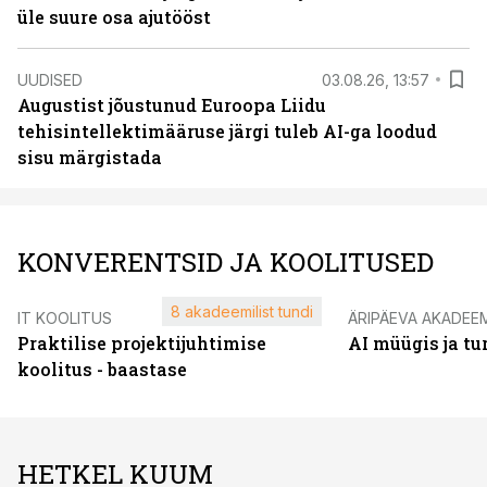
üle suure osa ajutööst
UUDISED
03.08.26, 13:57
Augustist jõustunud Euroopa Liidu
tehisintellektimääruse järgi tuleb AI-ga loodud
sisu märgistada
KONVERENTSID JA KOOLITUSED
8 akadeemilist tundi
IT KOOLITUS
ÄRIPÄEVA AKADEE
Praktilise projektijuhtimise
AI müügis ja t
koolitus - baastase
HETKEL KUUM