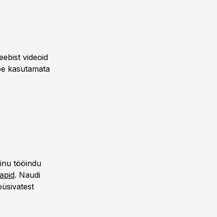
eebist videoid
ppe kasutamata
sinu tööindu
apid
. Naudi
püsivatest