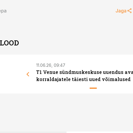
epa
Jaga
 LOOD
11.06.26, 09:47
T1 Venue sündmuskeskuse uuendus av
korraldajatele täiesti uued võimalused