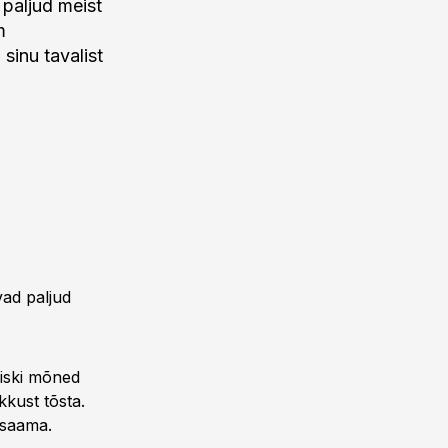
 paljud meist
m
sinu tavalist
ad paljud
iiski mõned
kkust tõsta.
 saama.