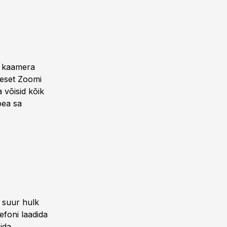
i kaamera
keset Zoomi
 võisid kõik
pea sa
 suur hulk
efoni laadida
ida.