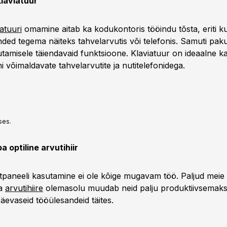
klaviatuur
iatuuri
omamine aitab ka kodukontoris tööindu tõsta, eriti ku
ded tegema näiteks tahvelarvutis või telefonis. Samuti pak
tamisele täiendavaid funktsioone. Klaviatuur on ideaalne k
hi võimaldavate tahvelarvutite ja nutitelefonidega.
ses.
 optiline arvutihiir
htpaneeli kasutamine ei ole kõige mugavam töö. Paljud meie 
ea
arvutihiire
olemasolu muudab neid palju produktiivsemaks
äevaseid tööülesandeid täites.