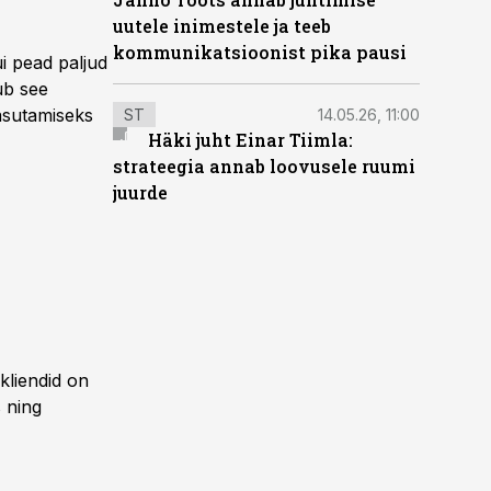
uutele inimestele ja teeb
kommunikatsioonist pika pausi
i pead paljud
ub see
asutamiseks
ST
14.05.26, 11:00
Häki juht Einar Tiimla:
strateegia annab loovusele ruumi
juurde
kliendid on
 ning