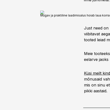
Mugav ja praktiline laadimisalus hoiab laua korra
Just need on 
viibitavat ae
tooted leiad m
Meie tooteeksp
eelarve jaoks
Küsi meilt kin
mõnusaid vahe
mis on sinu e
pikki aastaid.