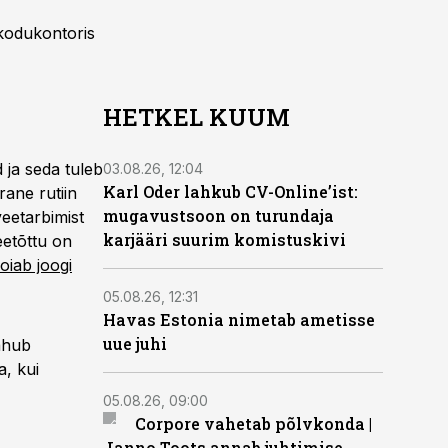
 kodukontoris
HETKEL KUUM
 ja seda tuleb
03.08.26, 12:04
Karl Oder lahkub CV-Online’ist:
ane rutiin
mugavustsoon on turundaja
eetarbimist
karjääri suurim komistuskivi
etõttu on
oiab joogi
05.08.26, 12:31
Havas Estonia nimetab ametisse
uue juhi
mahub
a, kui
05.08.26, 09:00
Corpore vahetab põlvkonda |
Janno Toots annab juhtimise