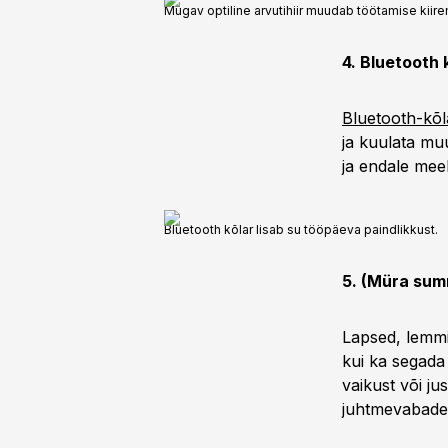
Mugav optiline arvutihiir muudab töötamise kiir
4. Bluetooth 
Bluetooth-kõl
ja kuulata mu
ja endale mee
Bluetooth kõlar lisab su tööpäeva paindlikkust.
5. (Müra sum
Lapsed, lemmi
kui ka segada
vaikust või ju
juhtmevabades