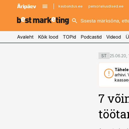
kaubandus.ee
personaliuudised.ee
kinnisvarauudised.ee
imelineajalugu.ee
logistikauudised.ee
imelineteadus.ee
Avaleht
Kõik lood
TOPid
Podcastid
Videod
Ü
cebook
cebook
25.06.20, 
ST
Twitter)
Twitter)
Tähele
kedIn
kedIn
arhiivi
kaasaeg
ail
ail
7 või
k
k
tööt