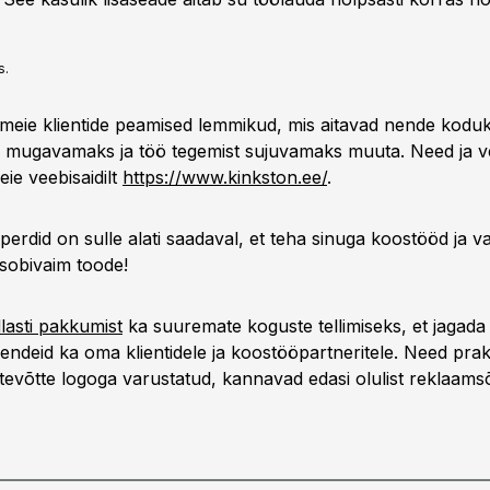
s.
meie klientide peamised lemmikud, mis aitavad nende koduk
ga mugavamaks ja töö tegemist sujuvamaks muuta. Need ja 
eie veebisaidilt
https://www.kinkston.ee/
.
erdid on sulle alati saadaval, et teha sinuga koostööd ja va
 sobivaim toode!
dlasti pakkumist
ka suuremate koguste tellimiseks, et jagada
ndeid ka oma klientidele ja koostööpartneritele. Need prakt
ttevõtte logoga varustatud, kannavad edasi olulist reklaams