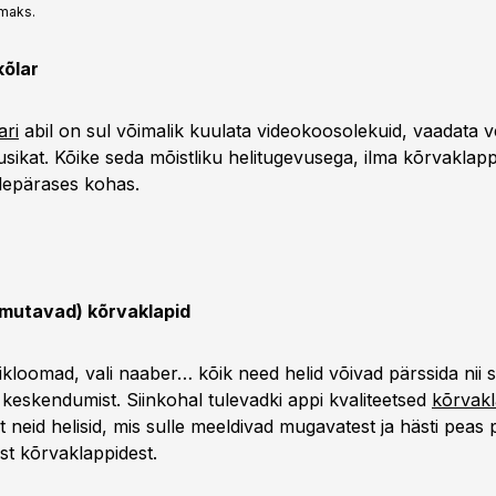
emaks.
kõlar
ari
abil on sul võimalik kuulata videokoosolekuid, vaadata v
usikat. Kõike seda mõistliku helitugevusega, ilma kõrvakla
lepärases kohas.
mutavad) kõrvaklapid
kloomad, vali naaber… kõik need helid võivad pärssida nii 
 keskendumist. Siinkohal tulevadki appi kvaliteetsed
kõrvakl
st neid helisid, mis sulle meeldivad mugavatest ja hästi peas 
t kõrvaklappidest.