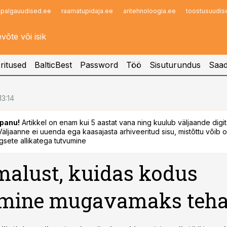
palgauudised.ee
raamatupidaja.ee
aritehnoloogia.ee
toostusuudis
Infopank
Radar
ritused
BalticBest
Password
Töö
Sisuturundus
Saad
13:14
panu!
Artikkel on enam kui 5 aastat vana ning kuulub väljaande digi
. Väljaanne ei uuenda ega kaasajasta arhiveeritud sisu, mistõttu võib ol
sete allikatega tutvumine
malust, kuidas kodus
amine mugavamaks teh