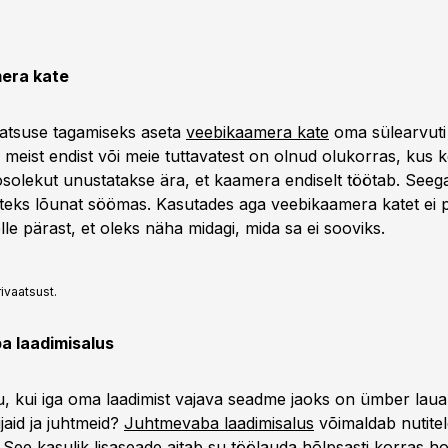
era kate
vaatsuse tagamiseks aseta
veebikaamera kate
oma sülearvut
 meist endist või meie tuttavatest on olnud olukorras, kus 
solekut unustatakse ära, et kaamera endiselt töötab. Seega
teks lõunat söömas. Kasutades aga veebikaamera katet ei 
e pärast, et oleks näha midagi, mida sa ei sooviks.
ivaatsust.
a laadimisalus
u, kui iga oma laadimist vajava seadme jaoks on ümber laua
ijaid ja juhtmeid?
Juhtmevaba laadimisalus
võimaldab nutitel
 See kasulik lisaseade aitab su töölauda hõlpsasti korras ho