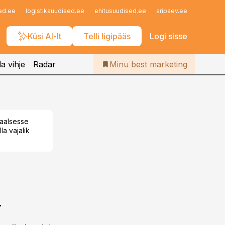
Iseteenindus
ed.ee
logistikauudised.ee
ehitusuudised.ee
aripaev.ee
finantsu
Telli Bestmarketing
Küsi AI-lt
Telli ligipääs
Logi sisse
a vihje
Radar
Minu best marketing
taalsesse
la vajalik
a