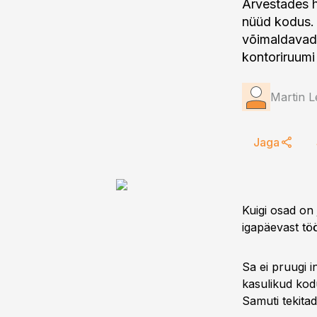
Arvestades hi
nüüd kodus. 
võimaldavad 
kontoriruumi
Martin 
Jaga
Kuigi osad on
igapäevast töö
Sa ei pruugi i
kasulikud kodu
Samuti tekita