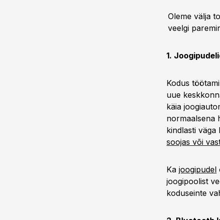
Oleme välja t
veelgi paremi
1. Joogipudeli
Kodus töötamin
uue keskkonna
käia joogiauto
normaalsena h
kindlasti väga
soojas või vas
Ka
joogipudel
joogipoolist v
koduseinte vah