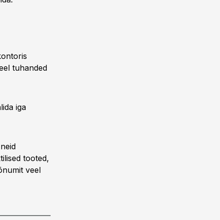
ontoris
veel tuhanded
lida iga
 neid
ilised tooted,
õnumit veel