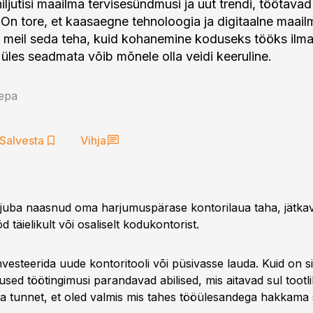
ljutisi maailma tervisesündmusi ja uut trendi, töötavad
On tore, et kaasaegne tehnoloogia ja digitaalne maail
meil seda teha, kuid kohanemine koduseks tööks ilma 
 üles seadmata võib mõnele olla veidi keeruline.
Lepa
Salvesta
Vihja
 juba naasnud oma harjumuspärase kontorilaua taha, jätkav
d täielikult või osaliselt kodukontorist.
nvesteerida uude kontoritooli või püsivasse lauda. Kuid on s
sed töötingimusi parandavad abilised, mis aitavad sul tootli
da tunnet, et oled valmis mis tahes tööülesandega hakkama