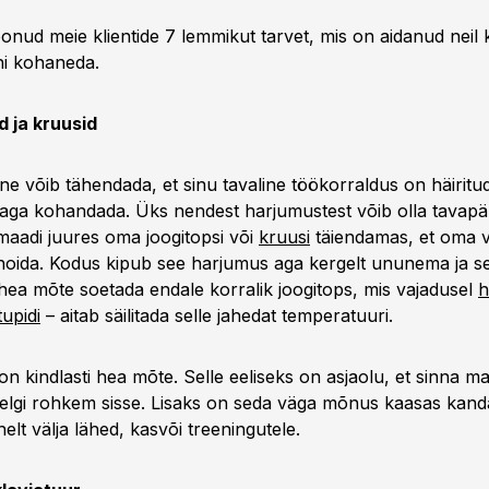
oonud meie klientide 7 lemmikut tarvet, mis on aidanud neil
ni kohaneda.
d ja kruusid
e võib tähendada, et sinu tavaline töökorraldus on häiritud
ga kohandada. Üks nendest harjumustest võib olla tavapär
maadi juures oma joogitopsi või
kruusi
täiendamas, et oma v
oida. Kodus kipub see harjumus aga kergelt ununema ja se
 hea mõte soetada endale korralik joogitops, mis vajadusel
h
tupidi
– aitab säilitada selle jahedat temperatuuri.
on kindlasti hea mõte. Selle eeliseks on asjaolu, et sinna 
eelgi rohkem sisse. Lisaks on seda väga mõnus kaasas kand
elt välja lähed, kasvõi treeningutele.