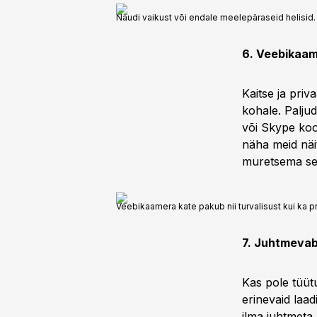
Naudi vaikust või endale meelepäraseid helisid.
6. Veebikaam
Kaitse ja pri
kohale. Paljud
või Skype koo
näha meid näi
muretsema sell
Veebikaamera kate pakub nii turvalisust kui ka pr
7. Juhtmevab
Kas pole tüüt
erinevaid laad
ilma juhtmeta.