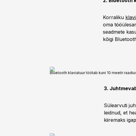
2. Bluetooth 
Korraliku
klav
oma tööülesan
seadmete kasu
kõigi Bluetoot
Bluetooth klaviatuur töötab kuni 10 meetri raadiu
3. Juhtmevaba
Sülearvuti ju
leidnud, et h
kiiremaks igap