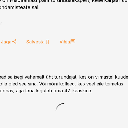
on Hispaaniast pärit turundusekspert, kelle karjäär kul
ondamisteate sai.
er
Jaga
Salvesta
Vihja
ead sa isegi vähemalt üht turundajat, kes on viimastel kuude
olla oled see sina. Või mõni kolleeg, kes veel eile toimetas
nnas, aga täna kirjutab oma 47. kaaskirja.