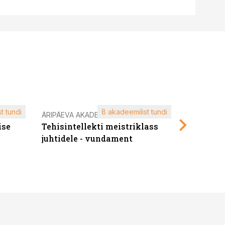
t tundi
8 akadeemilist tundi
ÄRIPÄEVA AKADEEMIA
ÄRIPÄEVA 
ise
Tehisintellekti meistriklass
Edukate f
juhtidele - vundament
kliendiü