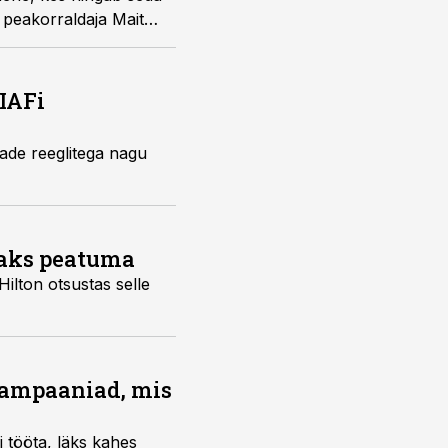
 peakorraldaja Mait
KIAFi
ade reeglitega nagu
maks peatuma
Hilton otsustas selle
kampaaniad, mis
i tööta, läks kahes