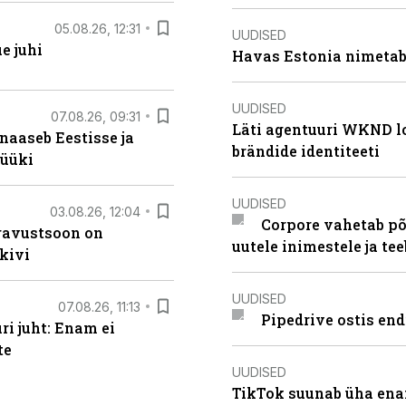
05.08.26, 12:31
UUDISED
e juhi
Havas Estonia nimetab 
UUDISED
07.08.26, 09:31
Läti agentuuri WKND lo
naaseb Eestisse ja
brändide identiteeti
müüki
UUDISED
03.08.26, 12:04
Corpore vahetab põ
ugavustsoon on
uutele inimestele ja t
kivi
UUDISED
07.08.26, 11:13
Pipedrive ostis end
i juht: Enam ei
te
UUDISED
TikTok suunab üha ena