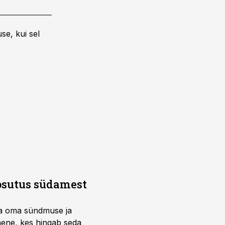
se, kui sel
osutus südamest
ema oma sündmuse ja
imene, kes hingab seda