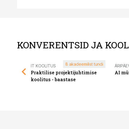
KONVERENTSID JA KOO
8 akadeemilist tundi
IT KOOLITUS
ÄRIPÄE
Praktilise projektijuhtimise
AI mü
koolitus - baastase