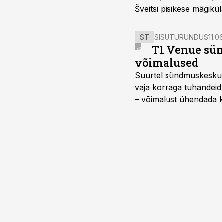
Šveitsi pisikese mägikül
ST
SISUTURUNDUS
11.0
T1 Venue sün
võimalused
Suurtel sündmuskeskuste
vaja korraga tuhandeid
– võimalust ühendada k
kasutama mitut erinev
vajadustele vastanud u