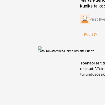
Marta Puerto 
kuniks ta ko
Piret Ilv
Kuula
Foto:
Kuvatõmmis/LinkedIn/Marta Puerto
Tõenäoliselt t
otsinud. Võib-
turundusosako