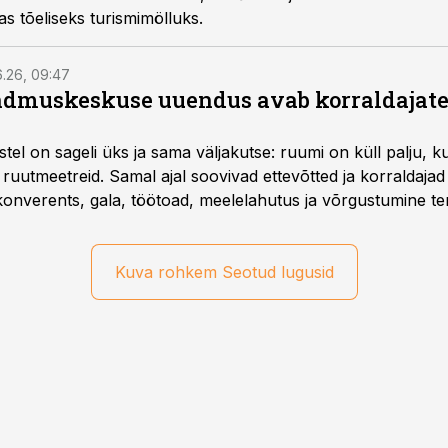
as tõeliseks turismimölluks.
6.26, 09:47
dmuskeskuse uuendus avab korraldajatel
l on sageli üks ja sama väljakutse: ruumi on küll palju, kuid
 ruutmeetreid. Samal ajal soovivad ettevõtted ja korraldaja
onverents, gala, töötoad, meelelahutus ja võrgustumine ter
at asukohta. T1 keskuses tegutsev sündmuskeskus T1 Venue
uendusega, mis pakub senisest oluliselt rohkem lahendusi.
Kuva rohkem Seotud lugusid