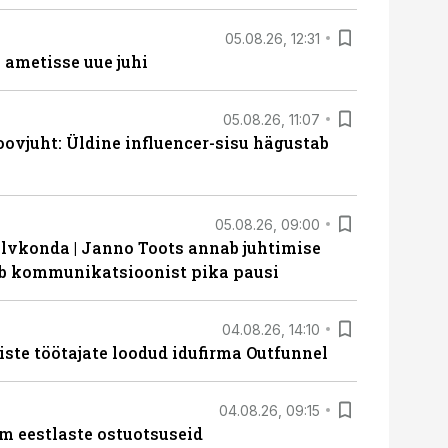
05.08.26, 12:31
ametisse uue juhi
05.08.26, 11:07
ovjuht: Üldine influencer-sisu hägustab
05.08.26, 09:00
lvkonda | Janno Toots annab juhtimise
eeb kommunikatsioonist pika pausi
04.08.26, 14:10
iste töötajate loodud idufirma Outfunnel
04.08.26, 09:15
m eestlaste ostuotsuseid