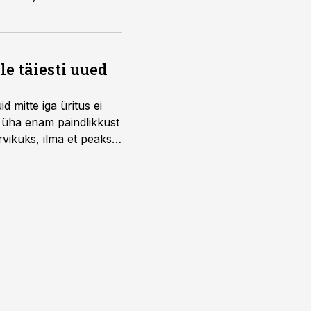
e täiesti uued
 mitte iga üritus ei
d üha enam paindlikkust
vikuks, ilma et peaks
 on just nendele