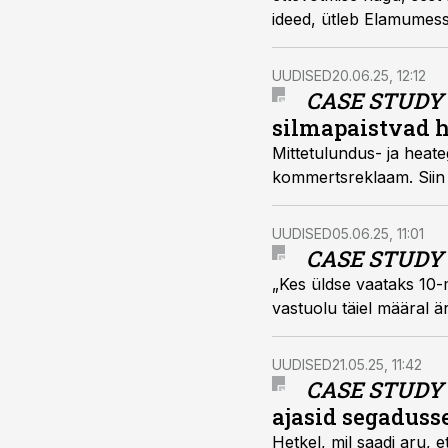
ideed, ütleb Elamumess
Schmidti kohta.
UUDISED
20.06.25, 12:12
CASE STUD
silmapaistvad
Mittetulundus- ja heat
kommertsreklaam. Siin 
UUDISED
05.06.25, 11:01
CASE STUDY
„Kes üldse vaataks 10-mi
vastuolu täiel määral ä
UUDISED
21.05.25, 11:42
CASE STUDY
ajasid segadusse
Hetkel, mil saadi aru, e