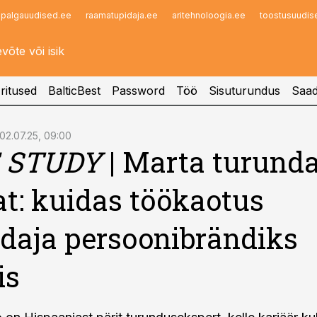
palgauudised.ee
raamatupidaja.ee
aritehnoloogia.ee
toostusuudis
Infopank
Radar
ritused
BalticBest
Password
Töö
Sisuturundus
Saad
02.07.25, 09:00
 STUDY
| Marta turund
t: kuidas töökaotus
daja persoonibrändiks
is