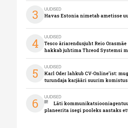
UUDISED
3
Havas Estonia nimetab ametisse uu
UUDISED
4
Tesco äriarendusjuht Reio Orasmäe 
hakkab juhtima Threod Systemsi 
UUDISED
5
Karl Oder lahkub CV-Online’ist: m
turundaja karjääri suurim komistus
UUDISED
6
Läti kommunikatsiooniagentuur
planeerita isegi pooleks aastaks et