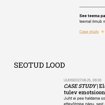
See teema pa
teemal ilmub m
Case study
SEOTUD LOOD
UUDISED
27.06.25, 06:30
CASE STUDY
| E
tulev emotsioon
Juht ei pea haldama so
ettevõtmise nägu, sest 