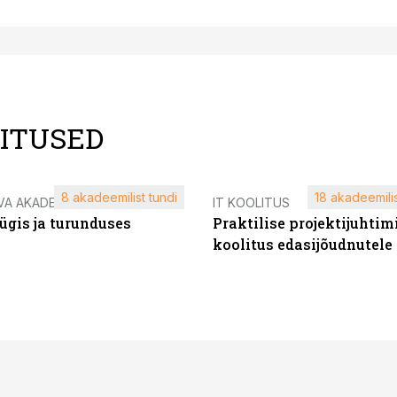
LITUSED
8 akadeemilist tundi
18 akadeemilis
VA AKADEEMIA
IT KOOLITUS
ügis ja turunduses
Praktilise projektijuhtim
koolitus edasijõudnutele