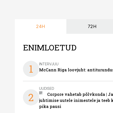
24H
72H
ENIMLOETUD
INTERVJUU
1
McCann Riga loovjuht: antiturundu
UUDISED
2
Corpore vahetab põlvkonda | J
juhtimise uutele inimestele ja tee
pika pausi