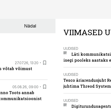
Nädal
VIIMASED U
UUDISED
Läti kommunikatsio
isegi pooleks aastaks e
27.07.26, 13:20
s võtab võimust
UUDISED
Tesco äriarendusjuht R
juhtima Threod System
05.08.26, 09:00
anno Toots annab
b kommunikatsioonist
UUDISED
Digiturundusagentu