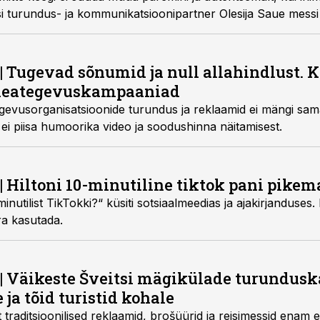
i turundus- ja kommunikatsioonipartner Olesija Saue messi
Y
| Tugevad sõnumid ja null allahindlust. 
 heategevuskampaaniad
egevusorganisatsioonide turundus ja reklaamid ei mängi sam
ei piisa humoorika video ja soodushinna näitamisest.
| Hiltoni 10-minutiline tiktok pani pike
nutilist TikTokki?“ küsiti sotsiaalmeedias ja ajakirjanduses. 
ra kasutada.
| Väikeste Šveitsi mägikülade turundus
 ja tõid turistid kohale
t traditsioonilised reklaamid, brošüürid ja reisimessid enam e