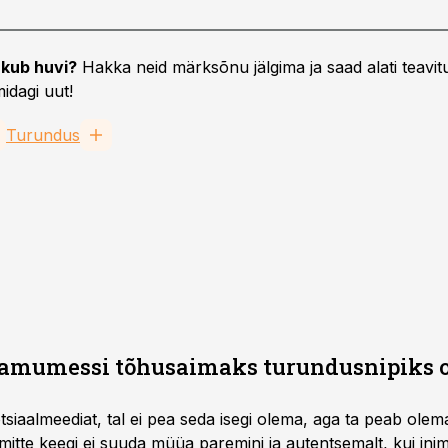
kub huvi?
Hakka neid märksõnu jälgima ja saad alati teavitu
idagi uut!
Turundus
lamumessi tõhusaimaks turundusnipiks 
tsiaalmeediat, tal ei pea seda isegi olema, aga ta peab ol
mitte keegi ei suuda müüa paremini ja autentsemalt, kui in