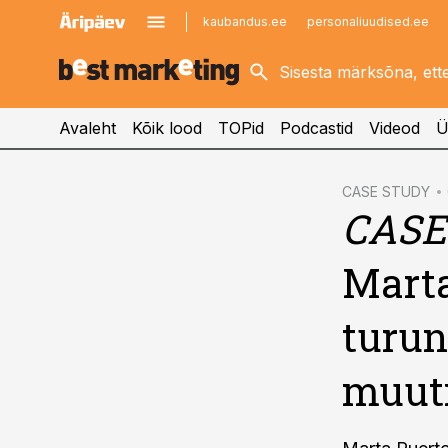
kaubandus.ee
personaliuudised.ee
kinnisvarauudised.ee
imelineajalugu.ee
logistikauudised.ee
imelineteadus.ee
Avaleht
Kõik lood
TOPid
Podcastid
Videod
Ü
cebook
CASE STUDY
CASE
Twitter)
kedIn
Marta
ail
turun
k
muut