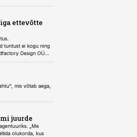
iga ettevõtte
tus.
 tuntust ei kogu ning
 Adfactory Design OÜ
vahtu", mis võtab aega,
umi juurde
vagentuuriks. „Me
ältida olukorda, kus