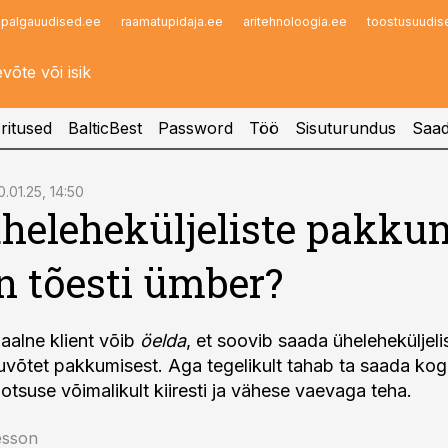
palgauudised.ee
raamatupidaja.ee
aritehnoloogia.ee
toostusuudis
Infopank
Radar
ritused
BalticBest
Password
Töö
Sisuturundus
Saad
0.01.25, 14:50
heleheküljeliste pakku
n tõesti ümber?
iaalne klient võib
öelda
, et soovib saada üheleheküljelis
uvõtet pakkumisest. Aga tegelikult tahab ta saada kogu
uotsuse võimalikult kiiresti ja vähese vaevaga teha.
esson