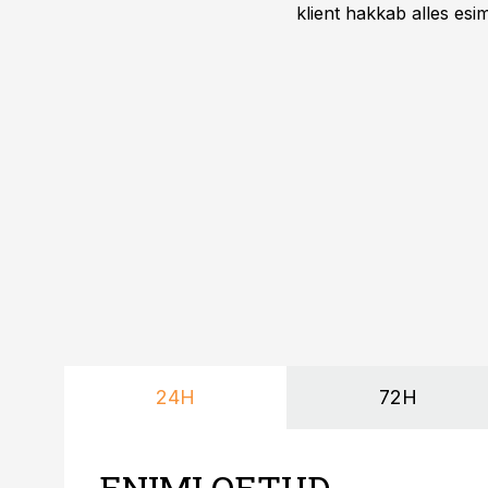
klient hakkab alles esi
24H
72H
ENIMLOETUD