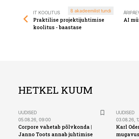
8 akadeemilist tundi
IT KOOLITUS
ÄRIPÄE
Praktilise projektijuhtimise
AI mü
koolitus - baastase
HETKEL KUUM
UUDISED
UUDISED
05.08.26, 09:00
03.08.26, 1
Corpore vahetab põlvkonda |
Karl Oder
Janno Toots annab juhtimise
mugavust