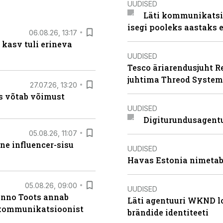
UUDISED
Läti kommunikatsio
isegi pooleks aastaks e
06.08.26, 13:17
 kasv tuli erineva
UUDISED
Tesco äriarendusjuht R
juhtima Threod System
27.07.26, 13:20
s võtab võimust
UUDISED
Digiturundusagentu
05.08.26, 11:07
ne influencer-sisu
UUDISED
Havas Estonia nimetab 
05.08.26, 09:00
UUDISED
anno Toots annab
Läti agentuuri WKND lo
b kommunikatsioonist
brändide identiteeti