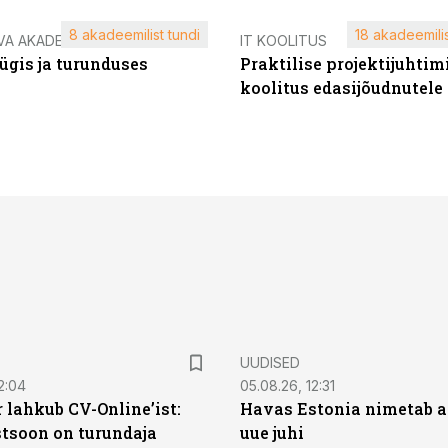
8 akadeemilist tundi
18 akadeemilis
VA AKADEEMIA
IT KOOLITUS
ügis ja turunduses
Praktilise projektijuhtim
koolitus edasijõudnutele
UUDISED
2:04
05.08.26, 12:31
 lahkub CV-Online’ist:
Havas Estonia nimetab 
soon on turundaja
uue juhi