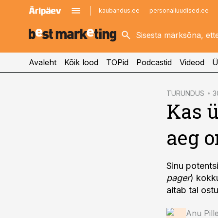
kaubandus.ee
personaliuudised.ee
kinnisvarauudised.ee
imelineajalugu.ee
logistikauudised.ee
imelineteadus.ee
Avaleht
Kõik lood
TOPid
Podcastid
Videod
Ü
cebook
TURUNDUS
3
Kas ü
Twitter)
kedIn
aeg o
ail
k
Sinu potents
pager
) kokk
aitab tal ost
Anu Pill