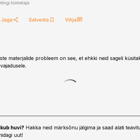
tingi toimetaja
Jaga
Salvesta
Vihja
ste materjalide probleem on see, et ehkki neid sageli küsitak
 vajadusele.
kub huvi?
Hakka neid märksõnu jälgima ja saad alati teavitu
idagi uut!