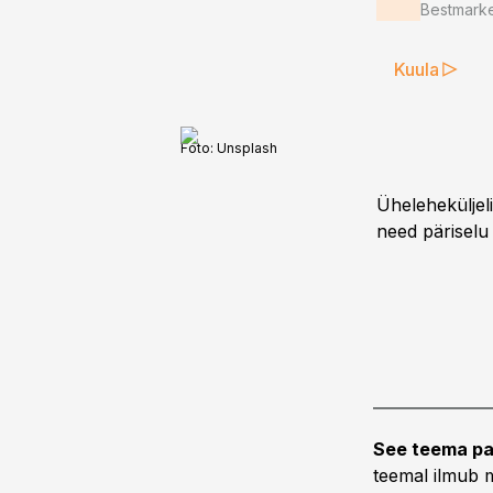
Bestmarke
Kuula
Foto:
Unsplash
Üheleheküljeli
need päriselu
See teema pa
teemal ilmub m