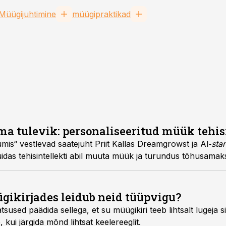
Müügijuhtimine
müügipraktikad
 tulevik: personaliseeritud müük tehisi
mis“ vestlevad saatejuht Priit Kallas Dreamgrowst ja AI‑
star
uidas tehisintellekti abil muuta müük ja turundus tõhusamak
gikirjades leidub neid tüüpvigu?
sused päädida sellega, et su müügikiri teeb lihtsalt lugeja s
, kui järgida mõnd lihtsat keelereeglit.