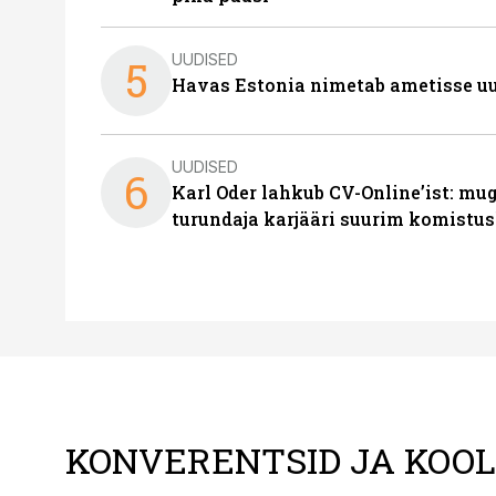
UUDISED
5
Havas Estonia nimetab ametisse uu
UUDISED
6
Karl Oder lahkub CV-Online’ist: m
turundaja karjääri suurim komistus
KONVERENTSID JA KOO