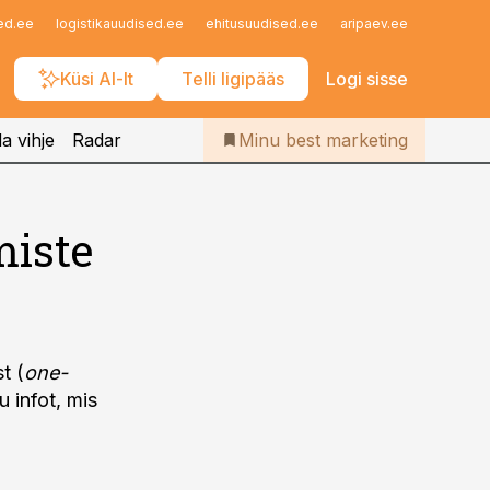
Iseteenindus
ed.ee
logistikauudised.ee
ehitusuudised.ee
aripaev.ee
finantsu
Telli Bestmarketing
Küsi AI-lt
Telli ligipääs
Logi sisse
a vihje
Radar
Minu best marketing
miste
t (
one-
 infot, mis