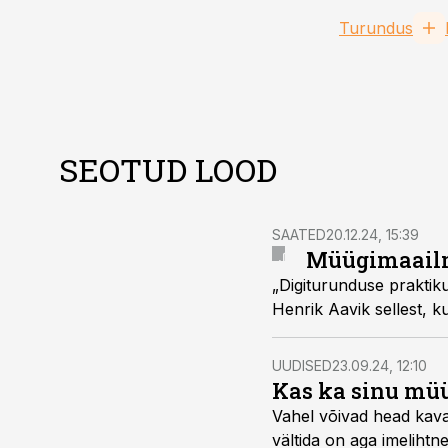
Turundus
SEOTUD LOOD
SAATED
20.12.24, 15:39
Müügimaailma
„Digiturunduse praktiku
Henrik Aavik sellest, k
UUDISED
23.09.24, 12:10
Kas ka sinu müü
Vahel võivad head kavat
vältida on aga imelihtne