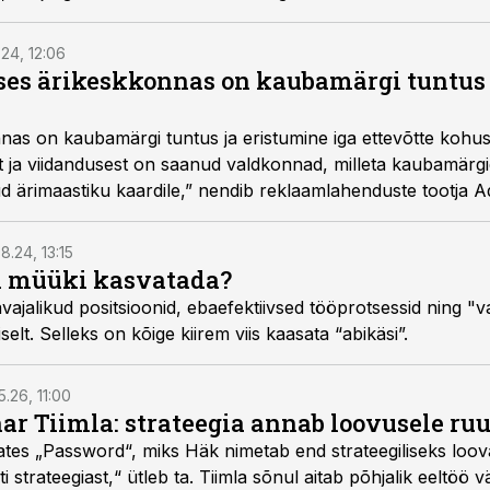
1.24, 12:06
ses ärikeskkonnas on kaubamärgi tuntus 
as on kaubamärgi tuntus ja eristumine iga ettevõtte kohus
 ja viidandusest on saanud valdkonnad, milleta kaubamärgid
tud ärimaastiku kaardile,” nendib reklaamlahenduste tootja
8.24, 13:15
il müüki kasvatada?
avajalikud positsioonid, ebaefektiivsed tööprotsessid ning "
selt. Selleks on kõige kiirem viis kaasata “abikäsi”.
5.26, 11:00
nar Tiimla: strateegia annab loovusele ru
saates „Password“, miks Häk nimetab end strateegiliseks loo
 strateegiast,“ ütleb ta. Tiimla sõnul aitab põhjalik eeltöö v