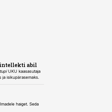
ntellekti abil
tupi
UKU kaasasutaja
s ja isikupärasemaks.
ilmadele haiget. Seda