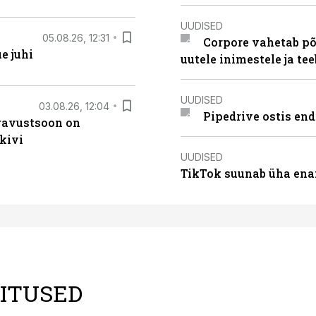
UUDISED
05.08.26, 12:31
Corpore vahetab põ
e juhi
uutele inimestele ja t
UUDISED
03.08.26, 12:04
Pipedrive ostis end
ugavustsoon on
kivi
UUDISED
TikTok suunab üha ena
LITUSED