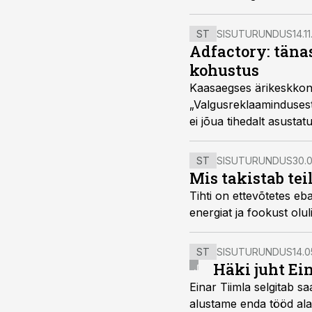
ST
SISUTURUNDUS
14.1
Adfactory: täna
kohustus
Kaasaegses ärikeskkonn
„Valgusreklaamindusest
ei jõua tihedalt asusta
juhatuse liige Jan Mägi.
ST
SISUTURUNDUS
30.0
Mis takistab te
Tihti on ettevõtetes eb
energiat ja fookust oluli
ST
SISUTURUNDUS
14.0
Häki juht Ei
Einar Tiimla selgitab 
alustame enda tööd alati