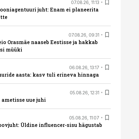
07.08.26, 11:13
oniagentuuri juht: Enam ei planeerita
tte
07.08.26, 09:31
eio Orasmäe naaseb Eestisse ja hakkab
si müüki
06.08.26, 13:17
uride aasta: kasv tuli erineva hinnaga
05.08.26, 12:31
ametisse uue juhi
05.08.26, 11:07
ovjuht: Üldine influencer-sisu hägustab