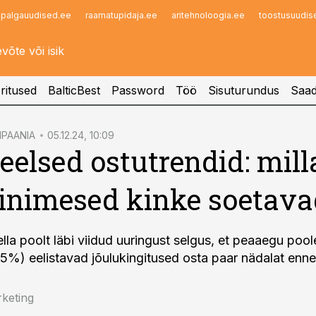
palgauudised.ee
raamatupidaja.ee
aritehnoloogia.ee
toostusuudis
Infopank
Radar
ritused
BalticBest
Password
Töö
Sisuturundus
Saad
PAANIA
05.12.24, 10:09
eelsed ostutrendid: mill
 inimesed kinke soetava
ella poolt läbi viidud uuringust selgus, et peaaegu poo
45%) eelistavad jõulukingitused osta paar nädalat enne
keting