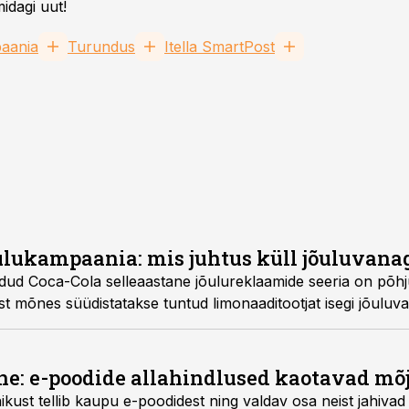
idagi uut!
aania
Turundus
Itella SmartPost
ulukampaania: mis juhtus küll jõuluvana
loodud Coca-Cola selleaastane jõulureklaamide seeria on põ
st mõnes süüdistatakse tuntud limonaaditootjat isegi jõuluv
e: e-poodide allahindlused kaotavad mõ
ikust tellib kaupu e-poodidest ning valdav osa neist jahiva