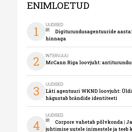
ENIMLOETUD
UUDISED
1
Digiturundusagentuuride aasta:
hinnaga
INTERVJUU
2
McCann Riga loovjuht: antiturundu
UUDISED
3
Läti agentuuri WKND loovjuht: Üldi
hägustab brändide identiteeti
UUDISED
4
Corpore vahetab põlvkonda | J
juhtimise uutele inimestele ja tee