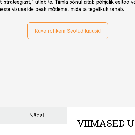
 strateegiast,“ ütleb ta. Tiimla sõnul aitab põhjalik eeltöö v
meste visuaalide pealt mõtlema, mida ta tegelikult tahab.
Kuva rohkem Seotud lugusid
Nädal
VIIMASED U