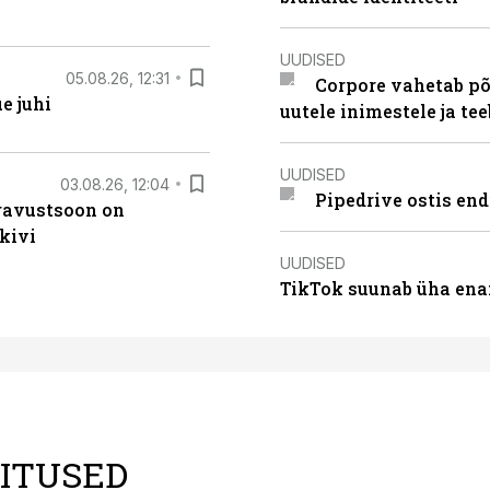
UUDISED
05.08.26, 12:31
Corpore vahetab põ
e juhi
uutele inimestele ja t
UUDISED
03.08.26, 12:04
Pipedrive ostis end
ugavustsoon on
kivi
UUDISED
TikTok suunab üha ena
LITUSED