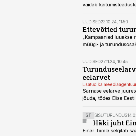
väidab käitumisteadust
UUDISED
23.10.24, 11:50
Ettevõtted turu
„Kampaaniad luuakse nii
müügi- ja turundusosak
UUDISED
27.11.24, 10:45
Turunduseelarve
eelarvet
Lisatud ka meediaagentuu
Sarnase eelarve juures
jõuda, tõdes Elisa Eest
ST
SISUTURUNDUS
14.0
Häki juht Ei
Einar Tiimla selgitab 