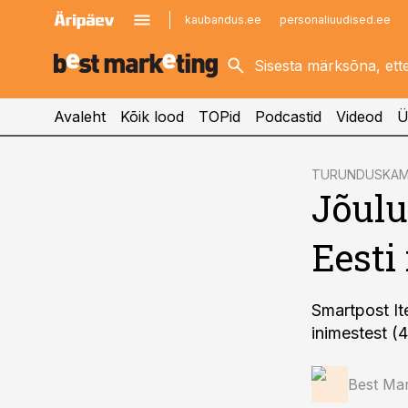
kaubandus.ee
personaliuudised.ee
kinnisvarauudised.ee
imelineajalugu.ee
logistikauudised.ee
imelineteadus.ee
Avaleht
Kõik lood
TOPid
Podcastid
Videod
Ü
cebook
TURUNDUSKAM
Jõulu
Twitter)
kedIn
Eesti
ail
k
Smartpost It
inimestest (
Best Mar