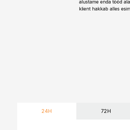
alustame enda tööd alati
klient hakkab alles esi
24H
72H