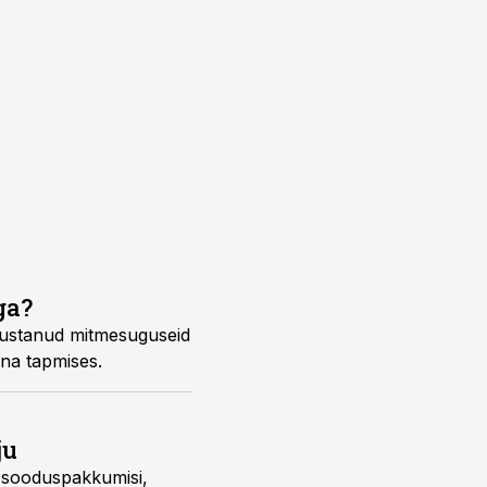
ga?
hjustanud mitmesuguseid
ana tapmises.
ju
d sooduspakkumisi,