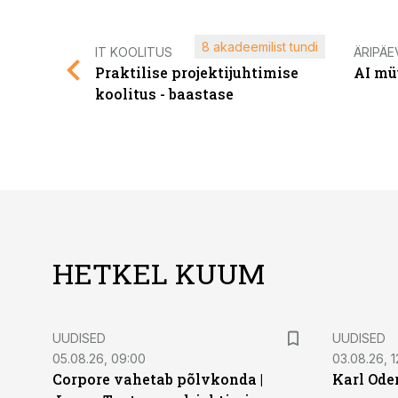
8 akadeemilist tundi
IT KOOLITUS
ÄRIPÄE
Praktilise projektijuhtimise
AI mü
koolitus - baastase
HETKEL KUUM
UUDISED
UUDISED
05.08.26, 09:00
03.08.26, 1
Corpore vahetab põlvkonda |
Karl Oder