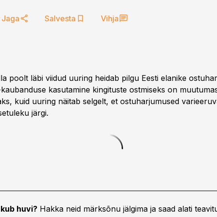
Jaga
Salvesta
Vihja
la poolt läbi viidud uuring heidab pilgu Eesti elanike ostuha
E-kaubanduse kasutamine kingituste ostmiseks on muutuma
s, kuid uuring näitab selgelt, et ostuharjumused varieeru
setuleku järgi.
kub huvi?
Hakka neid märksõnu jälgima ja saad alati teavitu