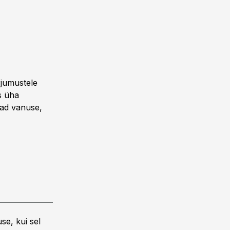
rjumustele
s üha
vad vanuse,
se, kui sel