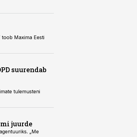
,“ toob Maxima Eesti
 DPD suurendab
rimate tulemusteni
umi juurde
vagentuuriks. „Me