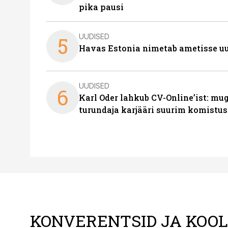
pika pausi
UUDISED
5
Havas Estonia nimetab ametisse uu
UUDISED
6
Karl Oder lahkub CV-Online’ist: m
turundaja karjääri suurim komistus
KONVERENTSID JA KOO