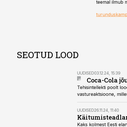
teemal ilmub m
turunduskamp
SEOTUD LOOD
UUDISED
03.12.24, 15:39
Coca-Cola jõ
Tehisintellekti poolt 
vastureaktsioone, mille
UUDISED
26.11.24, 11:40
Käitumisteadlan
Kaks kolmest Eesti elan