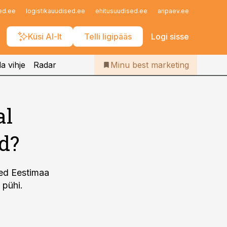
Iseteenindus
ed.ee
logistikauudised.ee
ehitusuudised.ee
aripaev.ee
finantsu
Telli Bestmarketing
Küsi AI-lt
Telli ligipääs
Logi sisse
a vihje
Radar
Minu best marketing
al
d?
led Eestimaa
 pühi.