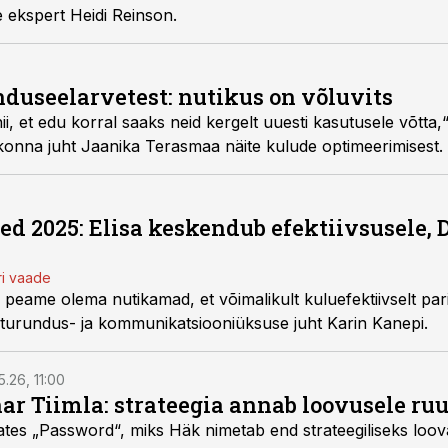
e ekspert Heidi Reinson.
nduseelarvetest: nutikus on võluvits
, et edu korral saaks neid kergelt uuesti kasutusele võtta
onna juht Jaanika Terasmaa näite kulude optimeerimisest.
d 2025: Elisa keskendub efektiivsusele,
ri vaade
 peame olema nutikamad, et võimalikult kuluefektiivselt pa
i turundus- ja kommunikatsiooniüksuse juht Karin Kanepi.
5.26, 11:00
nar Tiimla: strateegia annab loovusele ru
saates „Password“, miks Häk nimetab end strateegiliseks loo