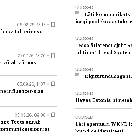
UUDISED
Läti kommunikatsio
isegi pooleks aastaks e
06.08.26, 13:17
 kasv tuli erineva
UUDISED
Tesco äriarendusjuht R
juhtima Threod System
27.07.26, 13:20
s võtab võimust
UUDISED
Digiturundusagentu
05.08.26, 11:07
ne influencer-sisu
UUDISED
Havas Estonia nimetab 
05.08.26, 09:00
UUDISED
anno Toots annab
Läti agentuuri WKND lo
b kommunikatsioonist
brändide identiteeti