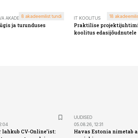
8 akadeemilist tundi
18 akadeemilis
VA AKADEEMIA
IT KOOLITUS
ügis ja turunduses
Praktilise projektijuhtim
koolitus edasijõudnutele
UUDISED
2:04
05.08.26, 12:31
 lahkub CV-Online’ist:
Havas Estonia nimetab 