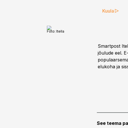
Kuula
Foto:
Itella
Smartpost Itel
jõulude eel. 
populaarsemak
elukoha ja sis
See teema pa