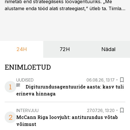
nimetab end strateegiliseks loovagentuuriks. „Me
alustame enda tööd alati strateegiast,“ ütleb ta. Tiimla
sõnul aitab põhjalik eeltöö vältida olukorda, kus klient
hakkab alles esimeste visuaalide pealt mõtlema, mida
ta tegelikult tahab.
24H
72H
Nädal
ENIMLOETUD
UUDISED
06.08.26, 13:17
1
Digiturundusagentuuride aasta: kasv tuli
erineva hinnaga
INTERVJUU
27.07.26, 13:20
2
McCann Riga loovjuht: antiturundus võtab
võimust