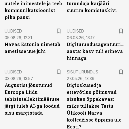
uutele inimestele ja teeb
turundaja karjääri
kommunikatsioonist
suurim komistuskivi
pika pausi
UUDISED
UUDISED
05.08.26, 12:31
06.08.26, 13:17
Havas Estonia nimetab
Digiturundusagentuuride
ametisse uue juhi
aasta: kasv tuli erineva
hinnaga
ST
UUDISED
SISUTURUNDUS
03.08.26, 13:57
27.05.26, 13:39
Augustist jõustunud
Digioskused ja
Euroopa Liidu
ettevõtlus põimuvad
tehisintellektimääruse
sisukas õppekavas:
järgi tuleb AI-ga loodud
miks tullakse Tartu
sisu märgistada
Ülikooli Narva
kolledžisse õppima üle
Eesti?