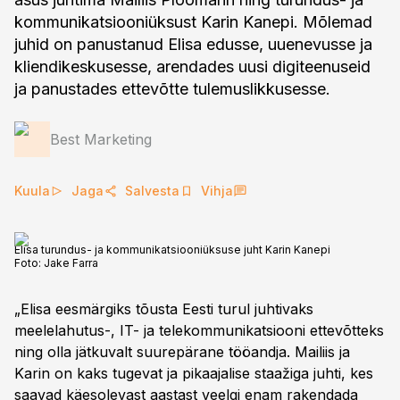
kommunikatsiooniüksust Karin Kanepi. Mõlemad
juhid on panustanud Elisa edusse, uuenevusse ja
kliendikeskusesse, arendades uusi digiteenuseid
ja panustades ettevõtte tulemuslikkusesse.
Best Marketing
Kuula
Jaga
Salvesta
Vihja
Elisa turundus- ja kommunikatsiooniüksuse juht Karin Kanepi
Foto:
Jake Farra
„Elisa eesmärgiks tõusta Eesti turul juhtivaks
meelelahutus-, IT- ja telekommunikatsiooni ettevõtteks
ning olla jätkuvalt suurepärane tööandja. Mailiis ja
Karin on kaks tugevat ja pikaajalise staažiga juhti, kes
saavad käesolevast aastast veelgi enam rakendada