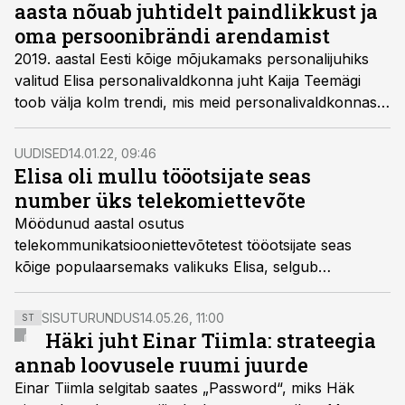
ajaga aitavad kaasas käia ka mitmed uued äpid, mis
aasta nõuab juhtidelt paindlikkust ja
toovad traditsiooniliste teenuste turundustegevustesse
oma persoonibrändi arendamist
start-up’iliku lähenemist.
2019. aastal Eesti kõige mõjukamaks personalijuhiks
valitud Elisa personalivaldkonna juht Kaija Teemägi
toob välja kolm trendi, mis meid personalivaldkonnas
2022. aastal ees ootavad.
UUDISED
14.01.22, 09:46
Elisa oli mullu tööotsijate seas
number üks telekomiettevõte
Möödunud aastal osutus
telekommunikatsiooniettevõtetest tööotsijate seas
kõige populaarsemaks valikuks Elisa, selgub
CVKeskus.ee värskelt avaldatud statistikast. Lisaks
suurele huvile töökuulutuste vastu märkisid tööotsijad
SISUTURUNDUS
14.05.26, 11:00
ST
Elisa ära ka ühe kõige ihaldatuma tööandjana.
Häki juht Einar Tiimla: strateegia
annab loovusele ruumi juurde
Einar Tiimla selgitab saates „Password“, miks Häk