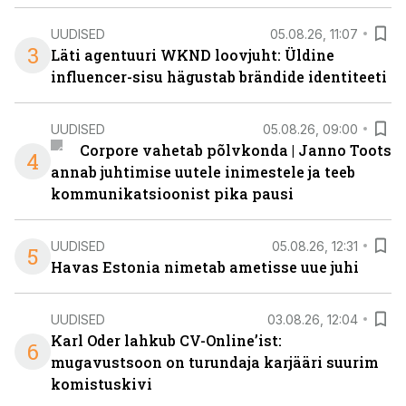
UUDISED
05.08.26, 11:07
3
Läti agentuuri WKND loovjuht: Üldine
influencer-sisu hägustab brändide identiteeti
UUDISED
05.08.26, 09:00
Corpore vahetab põlvkonda | Janno Toots
4
annab juhtimise uutele inimestele ja teeb
kommunikatsioonist pika pausi
UUDISED
05.08.26, 12:31
5
Havas Estonia nimetab ametisse uue juhi
UUDISED
03.08.26, 12:04
Karl Oder lahkub CV-Online’ist:
6
mugavustsoon on turundaja karjääri suurim
komistuskivi