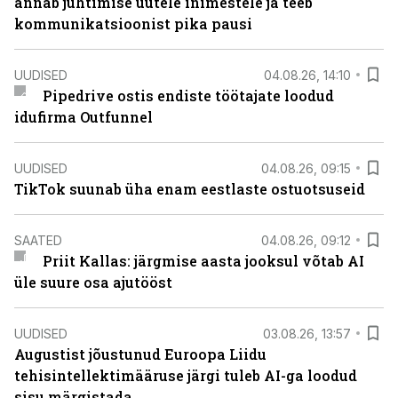
annab juhtimise uutele inimestele ja teeb
kommunikatsioonist pika pausi
UUDISED
04.08.26, 14:10
Pipedrive ostis endiste töötajate loodud
idufirma Outfunnel
UUDISED
04.08.26, 09:15
TikTok suunab üha enam eestlaste ostuotsuseid
SAATED
04.08.26, 09:12
Priit Kallas: järgmise aasta jooksul võtab AI
üle suure osa ajutööst
UUDISED
03.08.26, 13:57
Augustist jõustunud Euroopa Liidu
tehisintellektimääruse järgi tuleb AI-ga loodud
sisu märgistada