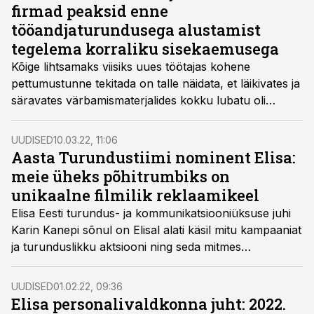
firmad peaksid enne
tööandjaturundusega alustamist
tegelema korraliku sisekaemusega
Kõige lihtsamaks viisiks uues töötajas kohene
pettumustunne tekitada on talle näidata, et läikivates ja
säravates värbamismaterjalides kokku lubatu oli
tegelikult lihtsalt trikk, millega ta uksest sisse meelitada,
räägib Elisa suhtekorralduse valdkonna juht ja
UUDISED
10.03.22, 11:06
juhtimiscoach Marika Raiski, lisades, et iga ettevõtte
Aasta Turundustiimi nominent Elisa:
südameasi peaks olema, et töötajale välja reklaamitu
meie üheks põhitrumbiks on
ka tegelikult tõele vastaks.
unikaalne filmilik reklaamikeel
Elisa Eesti turundus- ja kommunikatsiooniüksuse juhi
Karin Kanepi sõnul on Elisal alati käsil mitu kampaaniat
ja turunduslikku aktsiooni ning seda mitmes
ärivaldkonnas korraga, mille käigus on õnnestunud
hoida brändi siiski võimalikult ühtsena. Eelmisel aastal
UUDISED
01.02.22, 09:36
tõid nad turule ka uue TV-teenuse Elisa Elamus ning
Elisa personalivaldkonna juht: 2022.