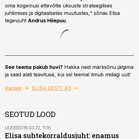
oma kogemusi ettevõtte üksuste strateegilises
juhtimises ja digitaalsetes muutustes,“ sõnas Elisa
tegevjuht
Andrus Hiiepuu
.
See teema pakub huvi?
Hakka neid märksõnu jälgima
ja saad alati teavituse, kui sel teemal ilmub midagi uut!
Karjäär
ELISA EESTI AS
SEOTUD LOOD
UUDISED
16.03.22, 11:16
Elisa suhtekorraldusjuht: enamus