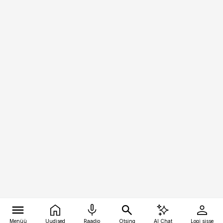
Menüü
Uudised
Raadio
Otsing
AI Chat
Logi sisse