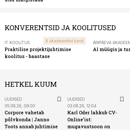
KONVERENTSID JA KOOLITUSED
8 akadeemilist tundi
IT KOOLITUS
ÄRIPÄEVA AKADEE
Praktilise projektijuhtimise
AI müügis ja t
koolitus - baastase
HETKEL KUUM
UUDISED
UUDISED
05.08.26, 09:00
03.08.26, 12:04
Corpore vahetab
Karl Oder lahkub CV-
põlvkonda | Janno
Online’ist:
Toots annab juhtimise
mugavustsoon on