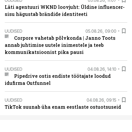
UUDISED
05.08.26, 11:07
Läti agentuuri WKND loovjuht: Üldine influencer-
sisu hägustab brändide identiteeti
UUDISED
05.08.26, 09:00
Corpore vahetab põlvkonda | Janno Toots
annab juhtimise uutele inimestele ja teeb
kommunikatsioonist pika pausi
UUDISED
04.08.26, 14:10
Pipedrive ostis endiste töötajate loodud
idufirma Outfunnel
UUDISED
04.08.26, 09:15
TikTok suunab üha enam eestlaste ostuotsuseid