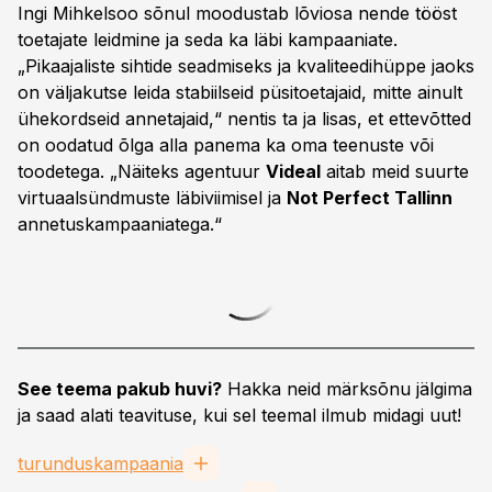
Ingi Mihkelsoo sõnul moodustab lõviosa nende tööst
toetajate leidmine ja seda ka läbi kampaaniate.
„Pikaajaliste sihtide seadmiseks ja kvaliteedihüppe jaoks
on väljakutse leida stabiilseid püsitoetajaid, mitte ainult
ühekordseid annetajaid,“ nentis ta ja lisas, et ettevõtted
on oodatud õlga alla panema ka oma teenuste või
toodetega. „Näiteks agentuur
Videal
aitab meid suurte
virtuaalsündmuste läbiviimisel ja
Not Perfect Tallinn
annetuskampaaniatega.“
See teema pakub huvi?
Hakka neid märksõnu jälgima
ja saad alati teavituse, kui sel teemal ilmub midagi uut!
turunduskampaania