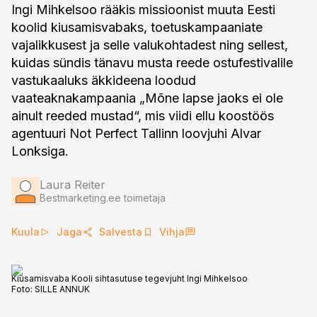
Ingi Mihkelsoo rääkis missioonist muuta Eesti
koolid kiusamisvabaks, toetuskampaaniate
vajalikkusest ja selle valukohtadest ning sellest,
kuidas sündis tänavu musta reede ostufestivalile
vastukaaluks äkkideena loodud
vaateaknakampaania „Mõne lapse jaoks ei ole
ainult reeded mustad“, mis viidi ellu koostöös
agentuuri Not Perfect Tallinn loovjuhi Alvar
Lonksiga.
Laura Reiter
Bestmarketing.ee toimetaja
Kuula
Jaga
Salvesta
Vihja
Kiusamisvaba Kooli sihtasutuse tegevjuht Ingi Mihkelsoo
Foto:
SILLE ANNUK