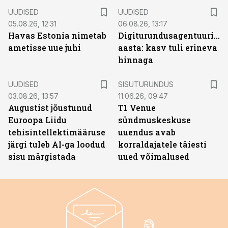
UUDISED
UUDISED
05.08.26, 12:31
06.08.26, 13:17
Havas Estonia nimetab
Digiturundusagentuuride
ametisse uue juhi
aasta: kasv tuli erineva
hinnaga
ST
UUDISED
SISUTURUNDUS
03.08.26, 13:57
11.06.26, 09:47
Augustist jõustunud
T1 Venue
Euroopa Liidu
sündmuskeskuse
tehisintellektimääruse
uuendus avab
järgi tuleb AI-ga loodud
korraldajatele täiesti
sisu märgistada
uued võimalused