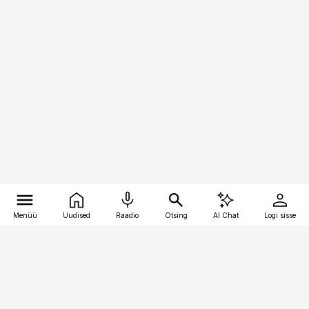
Menüü
Uudised
Raadio
Otsing
AI Chat
Logi sisse
Vana-Lõuna 39/1, 19094 Tallinn
(+372) 667 0111