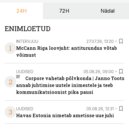
24H
72H
Nädal
ENIMLOETUD
INTERVJUU
27.07.26, 13:20
1
McCann Riga loovjuht: antiturundus võtab
võimust
UUDISED
05.08.26, 09:00
Corpore vahetab põlvkonda | Janno Toots
2
annab juhtimise uutele inimestele ja teeb
kommunikatsioonist pika pausi
UUDISED
05.08.26, 12:31
3
Havas Estonia nimetab ametisse uue juhi