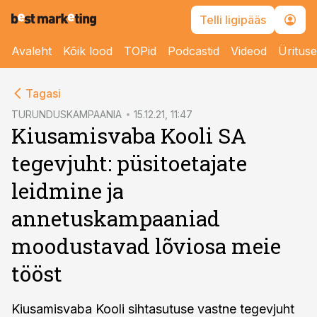
Telli ligipääs
Avaleht
Kõik lood
TOPid
Podcastid
Videod
Üritus
cebook
Tagasi
Twitter)
TURUNDUSKAMPAANIA
15.12.21, 11:47
Kiusamisvaba Kooli SA
kedIn
tegevjuht: püsitoetajate
ail
leidmine ja
k
annetuskampaaniad
moodustavad lõviosa meie
tööst
Kiusamisvaba Kooli sihtasutuse vastne tegevjuht