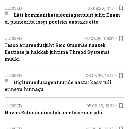
UUDISED
07.08.26, 11:13
Läti kommunikatsiooniagentuuri juht: Enam
ei planeerita isegi pooleks aastaks ette
UUDISED
07.08.26, 09:31
Tesco äriarendusjuht Reio Orasmäe naaseb
Eestisse ja hakkab juhtima Threod Systemsi
müüki
UUDISED
06.08.26, 13:17
Digiturundusagentuuride aasta: kasv tuli
erineva hinnaga
UUDISED
05.08.26, 12:31
Havas Estonia nimetab ametisse uue juhi