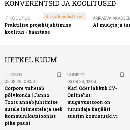
KONVERENTSID JA KOOLITUSED
8 akadeemilist tundi
IT KOOLITUS
ÄRIPÄEVA AKADEE
Praktilise projektijuhtimise
AI müügis ja t
koolitus - baastase
HETKEL KUUM
UUDISED
UUDISED
05.08.26, 09:00
03.08.26, 12:04
Corpore vahetab
Karl Oder lahkub CV-
põlvkonda | Janno
Online’ist:
Toots annab juhtimise
mugavustsoon on
uutele inimestele ja teeb
turundaja karjääri
kommunikatsioonist
suurim komistuskivi
pika pausi