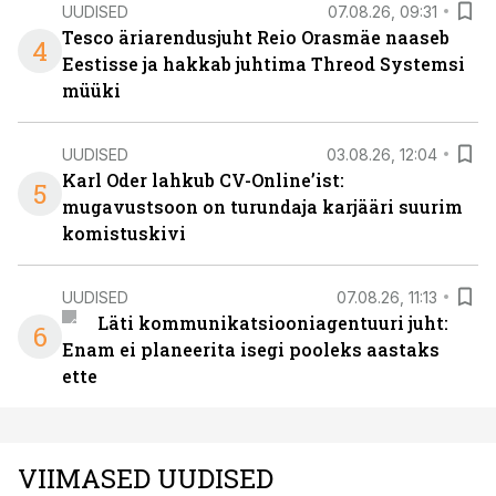
UUDISED
07.08.26, 09:31
Tesco äriarendusjuht Reio Orasmäe naaseb
4
Eestisse ja hakkab juhtima Threod Systemsi
müüki
UUDISED
03.08.26, 12:04
Karl Oder lahkub CV-Online’ist:
5
mugavustsoon on turundaja karjääri suurim
komistuskivi
UUDISED
07.08.26, 11:13
Läti kommunikatsiooniagentuuri juht:
6
Enam ei planeerita isegi pooleks aastaks
ette
VIIMASED UUDISED