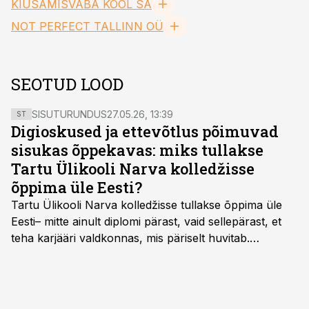
KIUSAMISVABA KOOL SA
NOT PERFECT TALLINN OÜ
SEOTUD LOOD
SISUTURUNDUS
27.05.26, 13:39
ST
Digioskused ja ettevõtlus põimuvad
sisukas õppekavas: miks tullakse
Tartu Ülikooli Narva kolledžisse
õppima üle Eesti?
Tartu Ülikooli Narva kolledžisse tullakse õppima üle
Eesti– mitte ainult diplomi pärast, vaid sellepärast, et
teha karjääri valdkonnas, mis päriselt huvitab.
Õppekava “Ettevõtlus ja digilahendused” ühendab
ettevõtluse, tehnoloogia ja praktilised oskused viisil,
mis kõnetab nii ettevõtjaid, värskeid koolilõpetajaid kui
ka neid, kes soovivad teha karjääripööret.