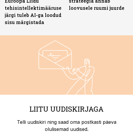
Euroopa Liidu
strateegia annab
tehisintellektimääruse
loovusele ruumi juurde
järgi tuleb AI-ga loodud
sisu märgistada
LIITU UUDISKIRJAGA
Telli uudiskiri ning saad oma postkasti päeva
olulisemad uudised.