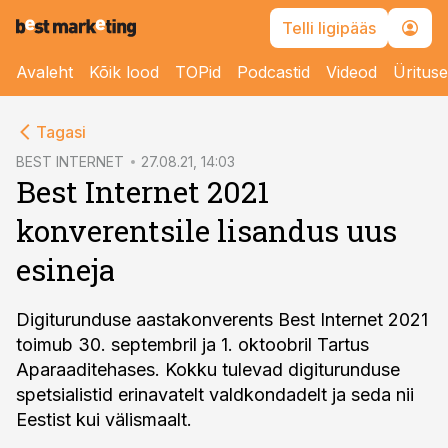
Telli ligipääs
Avaleht
Kõik lood
TOPid
Podcastid
Videod
Üritus
cebook
cebook
Tagasi
Twitter)
Twitter)
BEST INTERNET
27.08.21, 14:03
Best Internet 2021
kedIn
kedIn
konverentsile lisandus uus
ail
ail
esineja
k
k
Digiturunduse aastakonverents Best Internet 2021
toimub 30. septembril ja 1. oktoobril Tartus
Aparaaditehases. Kokku tulevad digiturunduse
spetsialistid erinavatelt valdkondadelt ja seda nii
Eestist kui välismaalt.