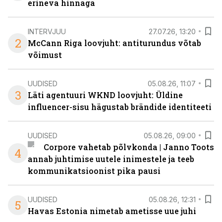
erineva hinnaga
INTERVJUU
27.07.26, 13:20
2
McCann Riga loovjuht: antiturundus võtab
võimust
UUDISED
05.08.26, 11:07
3
Läti agentuuri WKND loovjuht: Üldine
influencer-sisu hägustab brändide identiteeti
UUDISED
05.08.26, 09:00
Corpore vahetab põlvkonda | Janno Toots
4
annab juhtimise uutele inimestele ja teeb
kommunikatsioonist pika pausi
UUDISED
05.08.26, 12:31
5
Havas Estonia nimetab ametisse uue juhi