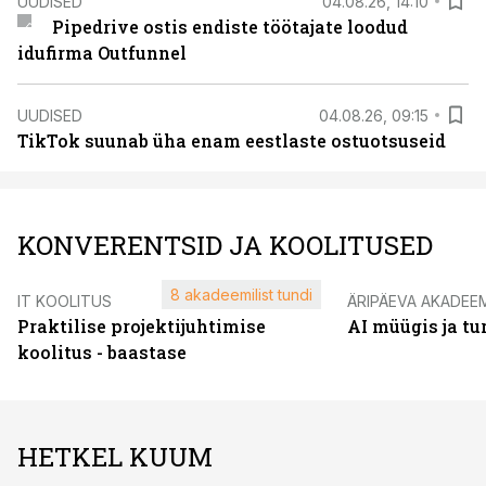
UUDISED
04.08.26, 14:10
Pipedrive ostis endiste töötajate loodud
idufirma Outfunnel
UUDISED
04.08.26, 09:15
TikTok suunab üha enam eestlaste ostuotsuseid
KONVERENTSID JA KOOLITUSED
8 akadeemilist tundi
IT KOOLITUS
ÄRIPÄEVA AKADEE
Praktilise projektijuhtimise
AI müügis ja t
koolitus - baastase
HETKEL KUUM