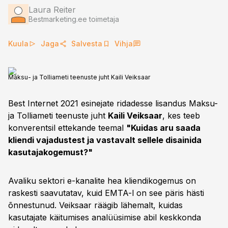
Laura Reiter
Bestmarketing.ee toimetaja
Kuula
Jaga
Salvesta
Vihja
Maksu- ja Tolliameti teenuste juht Kaili Veiksaar
Best Internet 2021 esinejate ridadesse lisandus Maksu-
ja Tolliameti teenuste juht
Kaili Veiksaar
, kes teeb
konverentsil ettekande teemal
"Kuidas aru saada
kliendi vajadustest ja vastavalt sellele disainida
kasutajakogemust?"
Avaliku sektori e-kanalite hea kliendikogemus on
raskesti saavutatav, kuid EMTA-l on see päris hästi
õnnestunud. Veiksaar räägib lähemalt, kuidas
kasutajate käitumises analüüsimise abil keskkonda