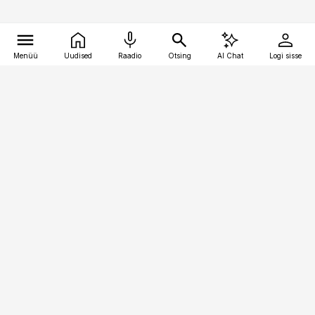
Menüü
Uudised
Raadio
Otsing
AI Chat
Logi sisse
Vana-Lõuna 39/1, 19094 Tallinn
(+372) 667 0111
bestmarketing@best-marketing.ee
Telli
Reklaam
Firmast
Sisu kasutamisõigused
Ajakirjaniku
eetikakoodeks
Üldtingimused
Privaatsustingimused
Küpsiste poliitika
KKK