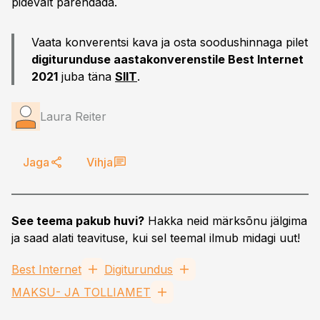
pidevalt parendada.
Vaata konverentsi kava ja osta soodushinnaga pilet
digiturunduse aastakonverenstile Best Internet
2021
juba täna
SIIT
.
Laura Reiter
Jaga
Vihja
See teema pakub huvi?
Hakka neid märksõnu jälgima
ja saad alati teavituse, kui sel teemal ilmub midagi uut!
Best Internet
Digiturundus
MAKSU- JA TOLLIAMET