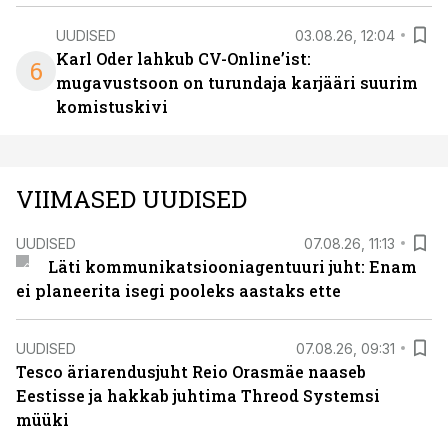
UUDISED
03.08.26, 12:04
Karl Oder lahkub CV-Online’ist:
6
mugavustsoon on turundaja karjääri suurim
komistuskivi
VIIMASED UUDISED
UUDISED
07.08.26, 11:13
Läti kommunikatsiooniagentuuri juht: Enam
ei planeerita isegi pooleks aastaks ette
UUDISED
07.08.26, 09:31
Tesco äriarendusjuht Reio Orasmäe naaseb
Eestisse ja hakkab juhtima Threod Systemsi
müüki