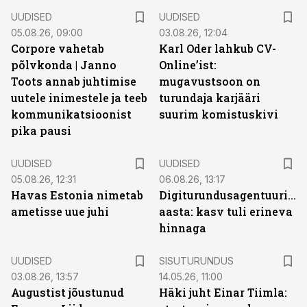
UUDISED
UUDISED
05.08.26, 09:00
03.08.26, 12:04
Corpore vahetab
Karl Oder lahkub CV-
põlvkonda | Janno
Online’ist:
Toots annab juhtimise
mugavustsoon on
uutele inimestele ja teeb
turundaja karjääri
kommunikatsioonist
suurim komistuskivi
pika pausi
UUDISED
UUDISED
05.08.26, 12:31
06.08.26, 13:17
Havas Estonia nimetab
Digiturundusagentuuride
ametisse uue juhi
aasta: kasv tuli erineva
hinnaga
ST
UUDISED
SISUTURUNDUS
03.08.26, 13:57
14.05.26, 11:00
Augustist jõustunud
Häki juht Einar Tiimla: