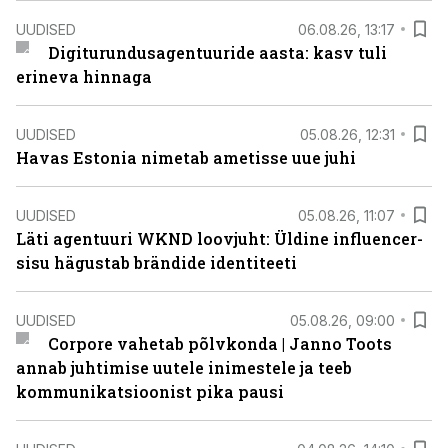
UUDISED
06.08.26, 13:17
Digiturundusagentuuride aasta: kasv tuli
erineva hinnaga
UUDISED
05.08.26, 12:31
Havas Estonia nimetab ametisse uue juhi
UUDISED
05.08.26, 11:07
Läti agentuuri WKND loovjuht: Üldine influencer-
sisu hägustab brändide identiteeti
UUDISED
05.08.26, 09:00
Corpore vahetab põlvkonda | Janno Toots
annab juhtimise uutele inimestele ja teeb
kommunikatsioonist pika pausi