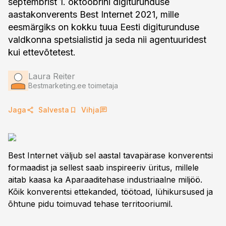
septembrist 1. oktoobrini digiturunduse
aastakonverents Best Internet 2021, mille
eesmärgiks on kokku tuua Eesti digiturunduse
valdkonna spetsialistid ja seda nii agentuuridest
kui ettevõtetest.
Laura Reiter
Bestmarketing.ee toimetaja
Jaga
Salvesta
Vihja
Best Internet väljub sel aastal tavapärase konverentsi
formaadist ja sellest saab inspireeriv üritus, millele
aitab kaasa ka Aparaaditehase industriaalne miljöö.
Kõik konverentsi ettekanded, töötoad, lühikursused ja
õhtune pidu toimuvad tehase territooriumil.