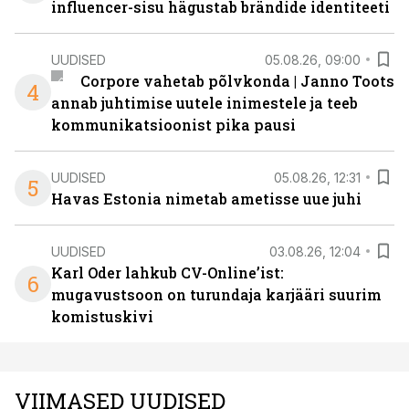
influencer-sisu hägustab brändide identiteeti
UUDISED
05.08.26, 09:00
Corpore vahetab põlvkonda | Janno Toots
4
annab juhtimise uutele inimestele ja teeb
kommunikatsioonist pika pausi
UUDISED
05.08.26, 12:31
5
Havas Estonia nimetab ametisse uue juhi
UUDISED
03.08.26, 12:04
Karl Oder lahkub CV-Online’ist:
6
mugavustsoon on turundaja karjääri suurim
komistuskivi
VIIMASED UUDISED