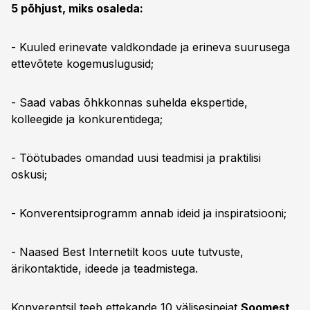
5 põhjust, miks osaleda:
- Kuuled erinevate valdkondade ja erineva suurusega
ettevõtete kogemuslugusid;
- Saad vabas õhkkonnas suhelda ekspertide,
kolleegide ja konkurentidega;
- Töötubades omandad uusi teadmisi ja praktilisi
oskusi;
- Konverentsiprogramm annab ideid ja inspiratsiooni;
- Naased Best Internetilt koos uute tutvuste,
ärikontaktide, ideede ja teadmistega.
Konverentsil teeb ettekande 10 välisesinejat
Soomest,