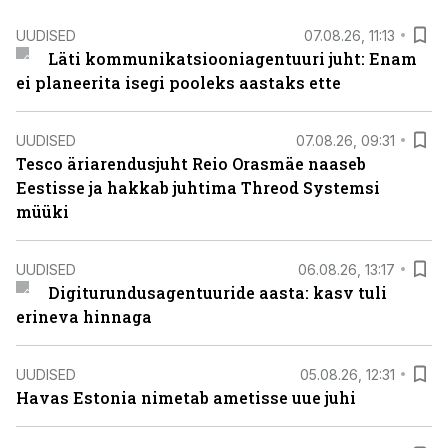
UUDISED
07.08.26, 11:13
Läti kommunikatsiooniagentuuri juht: Enam
ei planeerita isegi pooleks aastaks ette
UUDISED
07.08.26, 09:31
Tesco äriarendusjuht Reio Orasmäe naaseb
Eestisse ja hakkab juhtima Threod Systemsi
müüki
UUDISED
06.08.26, 13:17
Digiturundusagentuuride aasta: kasv tuli
erineva hinnaga
UUDISED
05.08.26, 12:31
Havas Estonia nimetab ametisse uue juhi