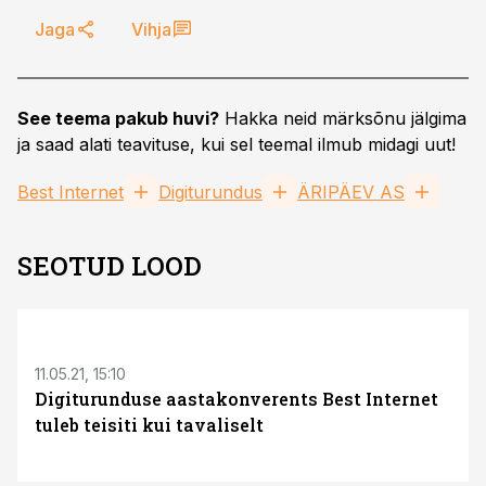
Jaga
Vihja
See teema pakub huvi?
Hakka neid märksõnu jälgima
ja saad alati teavituse, kui sel teemal ilmub midagi uut!
Best Internet
Digiturundus
ÄRIPÄEV AS
SEOTUD LOOD
S
11.05.21, 15:10
Digiturunduse aastakonverents Best Internet
tuleb teisiti kui tavaliselt