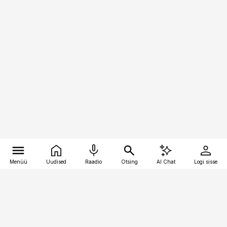
Menüü
Uudised
Raadio
Otsing
AI Chat
Logi sisse
Vana-Lõuna 39/1, 19094 Tallinn
(+372) 667 0111