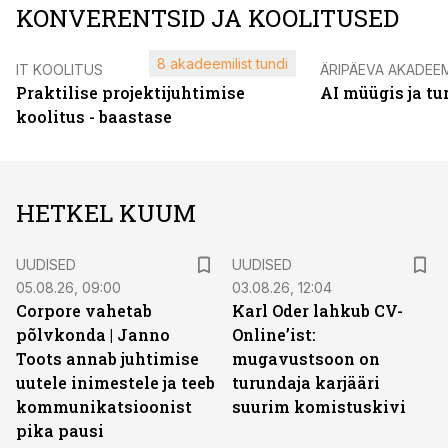
KONVERENTSID JA KOOLITUSED
8 akadeemilist tundi
IT KOOLITUS
ÄRIPÄEVA AKADEE
Praktilise projektijuhtimise
AI müügis ja t
koolitus - baastase
HETKEL KUUM
UUDISED
UUDISED
05.08.26, 09:00
03.08.26, 12:04
Corpore vahetab
Karl Oder lahkub CV-
põlvkonda | Janno
Online’ist:
Toots annab juhtimise
mugavustsoon on
uutele inimestele ja teeb
turundaja karjääri
kommunikatsioonist
suurim komistuskivi
pika pausi