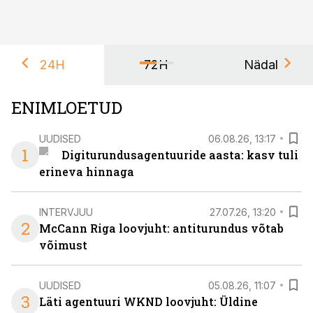
24H
72H
Nädal
ENIMLOETUD
UUDISED
06.08.26, 13:17
1
Digiturundusagentuuride aasta: kasv tuli
erineva hinnaga
INTERVJUU
27.07.26, 13:20
2
McCann Riga loovjuht: antiturundus võtab
võimust
UUDISED
05.08.26, 11:07
3
Läti agentuuri WKND loovjuht: Üldine