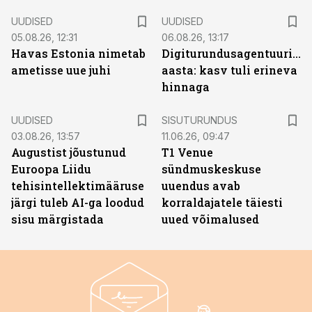
UUDISED
UUDISED
05.08.26, 12:31
06.08.26, 13:17
Havas Estonia nimetab
Digiturundusagentuuride
ametisse uue juhi
aasta: kasv tuli erineva
hinnaga
ST
UUDISED
SISUTURUNDUS
03.08.26, 13:57
11.06.26, 09:47
Augustist jõustunud
T1 Venue
Euroopa Liidu
sündmuskeskuse
tehisintellektimääruse
uuendus avab
järgi tuleb AI-ga loodud
korraldajatele täiesti
sisu märgistada
uued võimalused