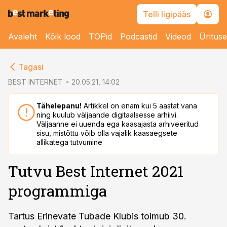
Telli ligipääs
Avaleht
Kõik lood
TOPid
Podcastid
Videod
Üritus
cebook
cebook
Tagasi
Twitter)
Twitter)
BEST INTERNET
20.05.21, 14:02
kedIn
kedIn
Tähelepanu!
Artikkel on enam kui 5 aastat vana
ning kuulub väljaande digitaalsesse arhiivi.
ail
ail
Väljaanne ei uuenda ega kaasajasta arhiveeritud
sisu, mistõttu võib olla vajalik kaasaegsete
k
k
allikatega tutvumine
Tutvu Best Internet 2021
programmiga
Tartus Erinevate Tubade Klubis toimub 30.