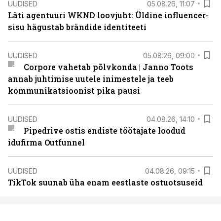
UUDISED
05.08.26, 11:07
Läti agentuuri WKND loovjuht: Üldine influencer-
sisu hägustab brändide identiteeti
UUDISED
05.08.26, 09:00
Corpore vahetab põlvkonda | Janno Toots
annab juhtimise uutele inimestele ja teeb
kommunikatsioonist pika pausi
UUDISED
04.08.26, 14:10
Pipedrive ostis endiste töötajate loodud
idufirma Outfunnel
UUDISED
04.08.26, 09:15
TikTok suunab üha enam eestlaste ostuotsuseid