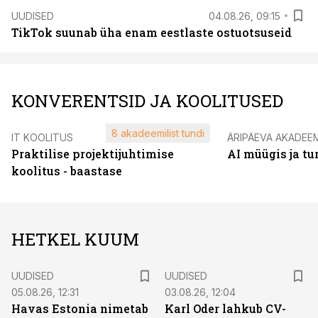
UUDISED
04.08.26, 09:15
TikTok suunab üha enam eestlaste ostuotsuseid
KONVERENTSID JA KOOLITUSED
8 akadeemilist tundi
IT KOOLITUS
ÄRIPÄEVA AKADEE
Praktilise projektijuhtimise
AI müügis ja t
koolitus - baastase
HETKEL KUUM
UUDISED
UUDISED
05.08.26, 12:31
03.08.26, 12:04
Havas Estonia nimetab
Karl Oder lahkub CV-