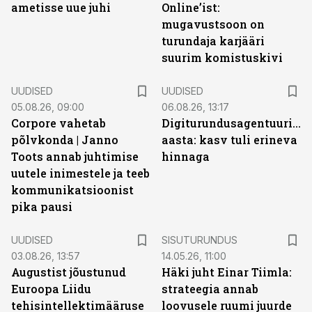
ametisse uue juhi
Online’ist:
mugavustsoon on
turundaja karjääri
suurim komistuskivi
UUDISED
UUDISED
05.08.26, 09:00
06.08.26, 13:17
Corpore vahetab
Digiturundusagentuuride
põlvkonda | Janno
aasta: kasv tuli erineva
Toots annab juhtimise
hinnaga
uutele inimestele ja teeb
kommunikatsioonist
pika pausi
ST
UUDISED
SISUTURUNDUS
03.08.26, 13:57
14.05.26, 11:00
Augustist jõustunud
Häki juht Einar Tiimla:
Euroopa Liidu
strateegia annab
tehisintellektimääruse
loovusele ruumi juurde