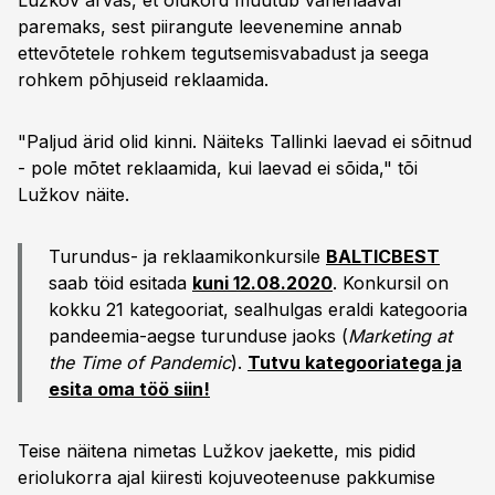
Lužkov arvas, et olukord muutub vähehaaval
paremaks, sest piirangute leevenemine annab
ettevõtetele rohkem tegutsemisvabadust ja seega
rohkem põhjuseid reklaamida.
"Paljud ärid olid kinni. Näiteks Tallinki laevad ei sõitnud
- pole mõtet reklaamida, kui laevad ei sõida," tõi
Lužkov näite.
Turundus- ja reklaamikonkursile
BALTICBEST
saab töid esitada
kuni 12.08.2020
. Konkursil on
kokku 21 kategooriat, sealhulgas eraldi kategooria
pandeemia-aegse turunduse jaoks (
Marketing at
the Time of Pandemic
).
Tutvu kategooriatega ja
esita oma töö siin!
Teise näitena nimetas Lužkov jaekette, mis pidid
eriolukorra ajal kiiresti kojuveoteenuse pakkumise