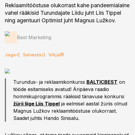
Reklaamitööstuse olukorrast kahe pandeemialaine
vahel rääkisid Turundajate Liidu juht Liis Tippel
ning agentuuri Optimist juht Magnus Lužkov.
Best Marketing
Jaga
Salvesta
Vihja
Turundus- ja reklaamikonkurss
BALTICBEST
on
tööde esitamiseks avatud! Äripäeva raadio
hommikuprogrammis rääkisid tänavuse konkursi
žürii liige Liis Tippel
ja eelmisel aastal žüriis olnud
Magnus Lužkov reklaamitööstuse olukorrast.
Saadet juhtis Hando Sinisalu.