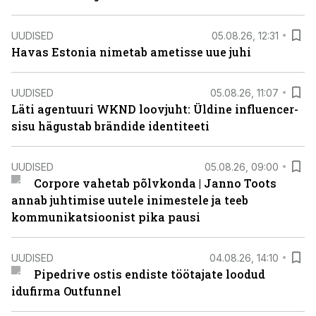
UUDISED
05.08.26, 12:31
Havas Estonia nimetab ametisse uue juhi
UUDISED
05.08.26, 11:07
Läti agentuuri WKND loovjuht: Üldine influencer-
sisu hägustab brändide identiteeti
UUDISED
05.08.26, 09:00
Corpore vahetab põlvkonda | Janno Toots
annab juhtimise uutele inimestele ja teeb
kommunikatsioonist pika pausi
UUDISED
04.08.26, 14:10
Pipedrive ostis endiste töötajate loodud
idufirma Outfunnel