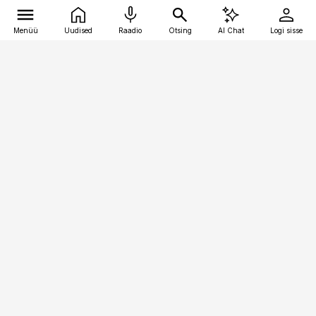
Menüü
Uudised
Raadio
Otsing
AI Chat
Logi sisse
Vana-Lõuna 39/1, 19094 Tallinn
(+372) 667 0111
bestmarketing@best-marketing.ee
Telli
Reklaam
Firmast
Sisu kasutamisõigused
Ajakirjaniku
eetikakoodeks
Üldtingimused
Privaatsustingimused
Küpsiste poliitika
KKK
Eesti Meediaettevõtete
Eelistuste haldamine
Liit