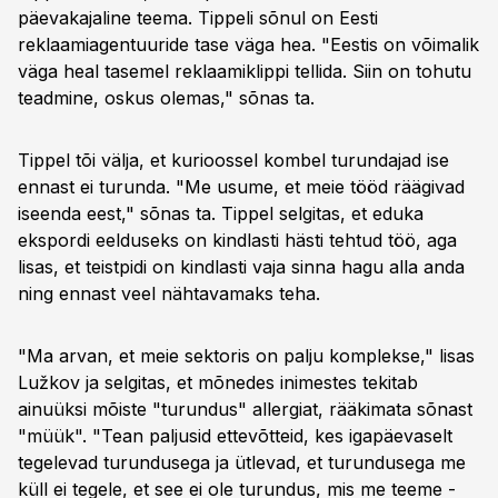
päevakajaline teema. Tippeli sõnul on Eesti
reklaamiagentuuride tase väga hea. "Eestis on võimalik
väga heal tasemel reklaamiklippi tellida. Siin on tohutu
teadmine, oskus olemas," sõnas ta.
Tippel tõi välja, et kurioossel kombel turundajad ise
ennast ei turunda. "Me usume, et meie tööd räägivad
iseenda eest," sõnas ta. Tippel selgitas, et eduka
ekspordi eelduseks on kindlasti hästi tehtud töö, aga
lisas, et teistpidi on kindlasti vaja sinna hagu alla anda
ning ennast veel nähtavamaks teha.
"Ma arvan, et meie sektoris on palju komplekse," lisas
Lužkov ja selgitas, et mõnedes inimestes tekitab
ainuüksi mõiste "turundus" allergiat, rääkimata sõnast
"müük". "Tean paljusid ettevõtteid, kes igapäevaselt
tegelevad turundusega ja ütlevad, et turundusega me
küll ei tegele, et see ei ole turundus, mis me teeme -