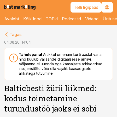
Telli ligipääs
Avaleht
Kõik lood
TOPid
Podcastid
Videod
Üritus
cebook
cebook
Tagasi
Twitter)
Twitter)
04.08.20, 14:04
kedIn
kedIn
Tähelepanu!
Artikkel on enam kui 5 aastat vana
ning kuulub väljaande digitaalsesse arhiivi.
ail
ail
Väljaanne ei uuenda ega kaasajasta arhiveeritud
sisu, mistõttu võib olla vajalik kaasaegsete
k
k
allikatega tutvumine
Balticbesti žürii liikmed:
kodus toimetamine
turundustöö jaoks ei sobi