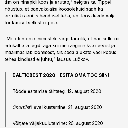
tiim on ninapidi koos ja arutab," selgitas ta. Tippel
nõustus, et päevakajalisi koosolekuid saab ka
arvutiekraani vahendusel teha, ent loovideede välja
töötamisel sellest ei piisa.
„Ma olen oma inimestele väga tänulik, et nad selle nii
edukalt ära tegid, aga kui me räägime kvaliteedist ja
maailmas läbilöömisest, siis seda alukate väel kodus
tehes kindlasti ei juhtu,“ lausus Lužkov.
BALTICBEST 2020 – ESITA OMA TÖÖ SIIN!
Tööde esitamise tähtaeg: 12. august 2020
Shortlist
'i avalikustamine: 21. august 2020
Võitjate väljakuulutamine: 26. august 2020