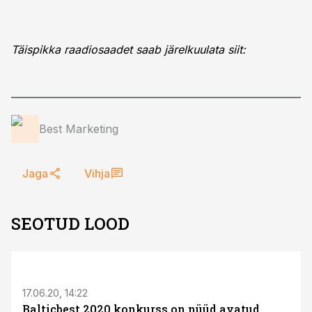
Täispikka raadiosaadet saab järelkuulata siit:
Best Marketing
Jaga
Vihja
SEOTUD LOOD
17.06.20, 14:22
Balticbest 2020 konkurss on nüüd avatud