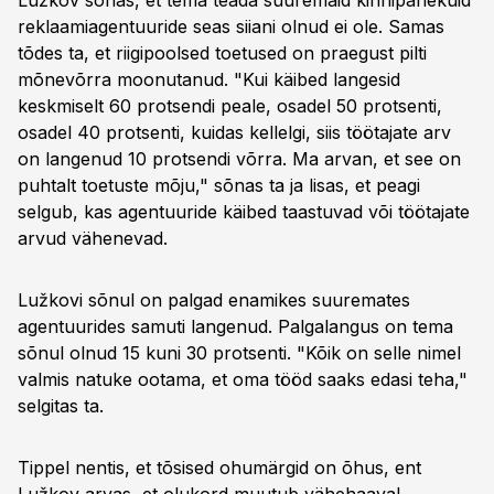
Lužkov sõnas, et tema teada suuremaid kinnipanekuid
reklaamiagentuuride seas siiani olnud ei ole. Samas
tõdes ta, et riigipoolsed toetused on praegust pilti
mõnevõrra moonutanud. "Kui käibed langesid
keskmiselt 60 protsendi peale, osadel 50 protsenti,
osadel 40 protsenti, kuidas kellelgi, siis töötajate arv
on langenud 10 protsendi võrra. Ma arvan, et see on
puhtalt toetuste mõju," sõnas ta ja lisas, et peagi
selgub, kas agentuuride käibed taastuvad või töötajate
arvud vähenevad.
Lužkovi sõnul on palgad enamikes suuremates
agentuurides samuti langenud. Palgalangus on tema
sõnul olnud 15 kuni 30 protsenti. "Kõik on selle nimel
valmis natuke ootama, et oma tööd saaks edasi teha,"
selgitas ta.
Tippel nentis, et tõsised ohumärgid on õhus, ent