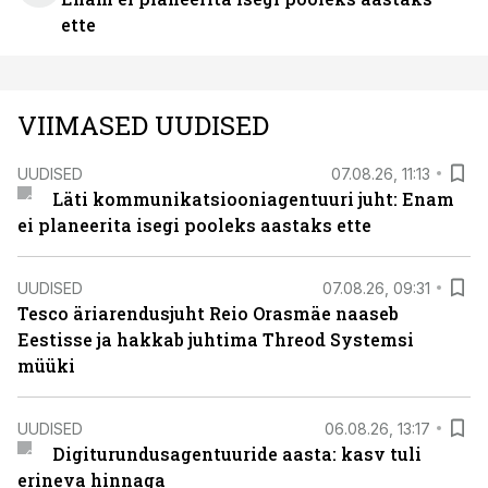
ette
VIIMASED UUDISED
UUDISED
07.08.26, 11:13
Läti kommunikatsiooniagentuuri juht: Enam
ei planeerita isegi pooleks aastaks ette
UUDISED
07.08.26, 09:31
Tesco äriarendusjuht Reio Orasmäe naaseb
Eestisse ja hakkab juhtima Threod Systemsi
müüki
UUDISED
06.08.26, 13:17
Digiturundusagentuuride aasta: kasv tuli
erineva hinnaga