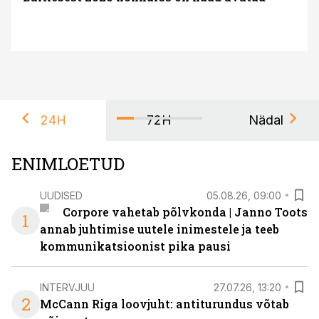
24H
72H
Nädal
ENIMLOETUD
UUDISED
05.08.26, 09:00
Corpore vahetab põlvkonda | Janno Toots
1
annab juhtimise uutele inimestele ja teeb
kommunikatsioonist pika pausi
INTERVJUU
27.07.26, 13:20
2
McCann Riga loovjuht: antiturundus võtab