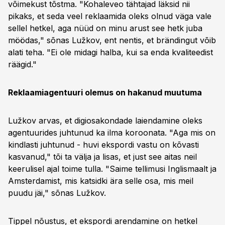
võimekust tõstma. "Kohaleveo tähtajad läksid nii
pikaks, et seda veel reklaamida oleks olnud väga vale
sellel hetkel, aga nüüd on minu arust see hetk juba
möödas," sõnas Lužkov, ent nentis, et brändingut võib
alati teha. "Ei ole midagi halba, kui sa enda kvaliteedist
räägid."
Reklaamiagentuuri olemus on hakanud muutuma
Lužkov arvas, et digiosakondade laiendamine oleks
agentuurides juhtunud ka ilma koroonata. "Aga mis on
kindlasti juhtunud - huvi ekspordi vastu on kõvasti
kasvanud," tõi ta välja ja lisas, et just see aitas neil
keerulisel ajal toime tulla. "Saime tellimusi Inglismaalt ja
Amsterdamist, mis katsidki ära selle osa, mis meil
puudu jäi," sõnas Lužkov.
Tippel nõustus, et ekspordi arendamine on hetkel