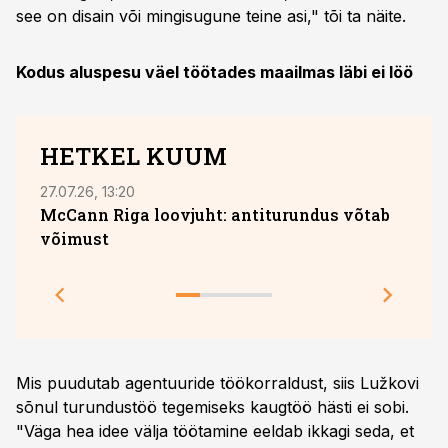
see on disain või mingisugune teine asi," tõi ta näite.
Kodus aluspesu väel töötades maailmas läbi ei löö
HETKEL KUUM
27.07.26, 13:20
05.08
McCann Riga loovjuht: antiturundus võtab
võimust
Toot
teeb
Mis puudutab agentuuride töökorraldust, siis Lužkovi
sõnul turundustöö tegemiseks kaugtöö hästi ei sobi.
"Väga hea idee välja töötamine eeldab ikkagi seda, et