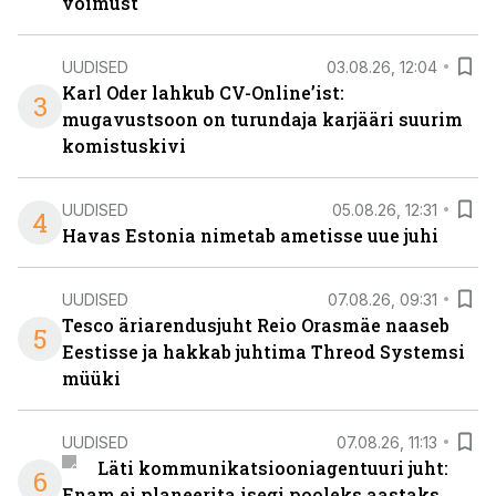
võimust
UUDISED
03.08.26, 12:04
Karl Oder lahkub CV-Online’ist:
3
mugavustsoon on turundaja karjääri suurim
komistuskivi
UUDISED
05.08.26, 12:31
4
Havas Estonia nimetab ametisse uue juhi
UUDISED
07.08.26, 09:31
Tesco äriarendusjuht Reio Orasmäe naaseb
5
Eestisse ja hakkab juhtima Threod Systemsi
müüki
UUDISED
07.08.26, 11:13
Läti kommunikatsiooniagentuuri juht:
6
Enam ei planeerita isegi pooleks aastaks