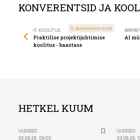
KONVERENTSID JA KOO
8 akadeemilist tundi
IT KOOLITUS
ÄRIPÄE
Praktilise projektijuhtimise
AI mü
koolitus - baastase
HETKEL KUUM
UUDISED
UUDISED
05.08.26, 09:00
03.08.26, 1