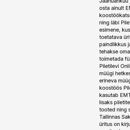
Jaanuarikuu 
osta ainult 
koostöökatse
ning läbi Pil
esimene, ku
toetatava üri
paindlikkus 
tehakse oma 
toimetada füü
Piletilevi O
müügi hetkes
erineva müüg
koostöös Pil
kasutab EMT 
lisaks pilet
tooted ning 
Tallinnas Sa
üritus on ki