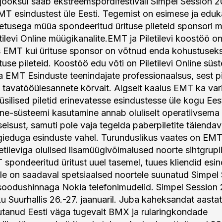
jooksul saab ekstreemspordifestivali Simpel Session 2
EMT esindustest üle Eesti. Tegemist on esimese ja eduk
tusega müüa spondeeritud ürituse pileteid sponsori 
etilevi Online müügikanalite.EMT ja Piletilevi koostöö on
s EMT kui ürituse sponsor on võtnud enda kohustusek
tuse pileteid. Koostöö edu võti on Piletilevi Online sü
ja EMT Esinduste teenindajate professionaalsus, sest pi
tavatööülesannete kõrvalt. Algselt kaalus EMT ka vari
silised piletid erinevatesse esindustesse üle kogu Eest
nline-süsteemi kasutamine annab oluliselt operatiivsema
eisust, samuti pole vaja tegelda paberpiletite täiendav
ieduga esinduste vahel. Turunduslikus vaates on EM
etileviga olulised lisamüügivõimalused noorte sihtgrup
spondeeritud üritust uuel tasemel, tuues kliendid esi
itele on saadaval spetsiaalsed noortele suunatud Simpel
soodushinnaga Nokia telefonimudelid. Simpel Session
ku Suurhallis 26.-27. jaanuaril. Juba kaheksandat aasta
rjutanud Eesti väga tugevalt BMX ja rularingkondade