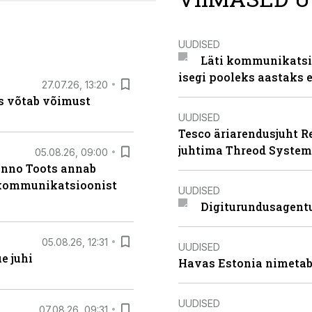
UUDISED
Läti kommunikatsio
isegi pooleks aastaks e
27.07.26, 13:20
s võtab võimust
UUDISED
Tesco äriarendusjuht R
juhtima Threod System
05.08.26, 09:00
anno Toots annab
b kommunikatsioonist
UUDISED
Digiturundusagentu
05.08.26, 12:31
UUDISED
e juhi
Havas Estonia nimetab 
UUDISED
07.08.26, 09:31