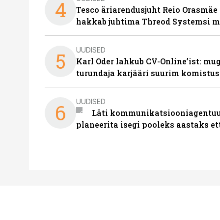
4
Tesco äriarendusjuht Reio Orasmäe 
hakkab juhtima Threod Systemsi 
UUDISED
5
Karl Oder lahkub CV-Online’ist: m
turundaja karjääri suurim komistus
UUDISED
6
Läti kommunikatsiooniagentuur
planeerita isegi pooleks aastaks et