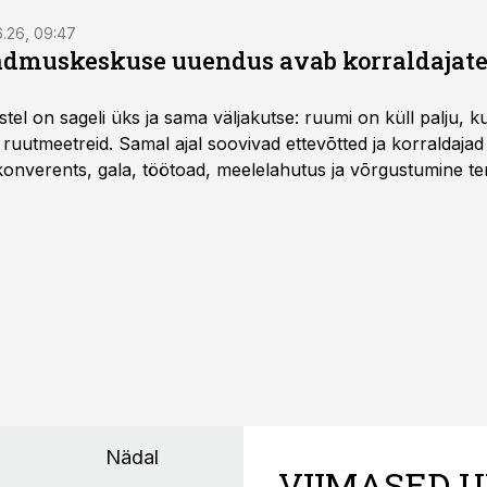
6.26, 09:47
dmuskeskuse uuendus avab korraldajatel
l on sageli üks ja sama väljakutse: ruumi on küll palju, kuid
 ruutmeetreid. Samal ajal soovivad ettevõtted ja korraldaja
onverents, gala, töötoad, meelelahutus ja võrgustumine ter
at asukohta. T1 keskuses tegutsev sündmuskeskus T1 Venue
uendusega, mis pakub senisest oluliselt rohkem lahendusi.
Nädal
VIIMASED U