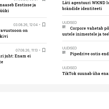
Läti agentuuri WKND lo
naaseb Eestisse ja
brändide identiteeti
müüki
UUDISED
03.08.26, 12:04
Corpore vahetab põ
ugavustsoon on
uutele inimestele ja t
kivi
UUDISED
07.08.26, 11:13
Pipedrive ostis end
i juht: Enam ei
te
UUDISED
TikTok suunab üha ena