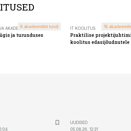
LITUSED
8 akadeemilist tundi
18 akadeemilis
VA AKADEEMIA
IT KOOLITUS
ügis ja turunduses
Praktilise projektijuhtim
koolitus edasijõudnutele
UUDISED
2:04
05.08.26, 12:31