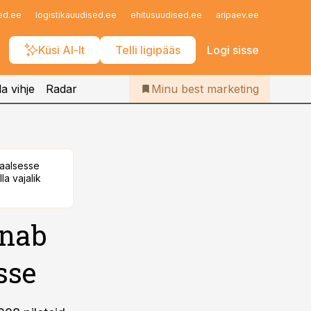
Iseteenindus
ed.ee
logistikauudised.ee
ehitusuudised.ee
aripaev.ee
finantsu
Telli Bestmarketing
Küsi AI-lt
Telli ligipääs
Logi sisse
a vihje
Radar
Minu best marketing
taalsesse
la vajalik
unab
sse