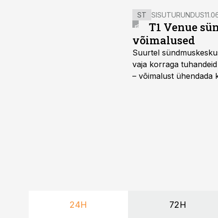
ST
SISUTURUNDUS
11.0
T1 Venue sün
võimalused
Suurtel sündmuskeskuste
vaja korraga tuhandeid
– võimalust ühendada k
kasutama mitut erinev
vajadustele vastanud u
24H
72H