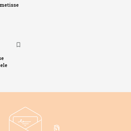
ametisse
se
ele