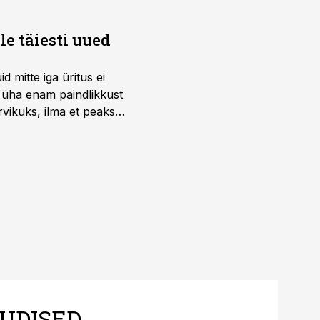
e täiesti uued
 mitte iga üritus ei
d üha enam paindlikkust
vikuks, ilma et peaks
 on just nendele
UDISED