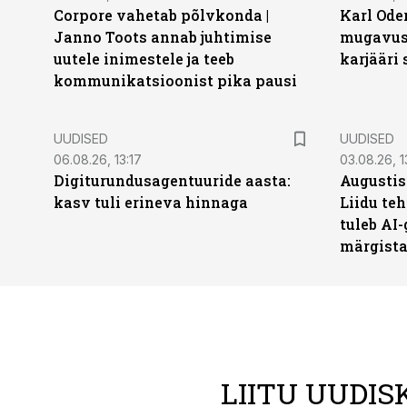
Corpore vahetab põlvkonda |
Karl Oder
Janno Toots annab juhtimise
mugavust
uutele inimestele ja teeb
karjääri
kommunikatsioonist pika pausi
UUDISED
UUDISED
06.08.26, 13:17
03.08.26, 1
Digiturundusagentuuride aasta:
Augustis
kasv tuli erineva hinnaga
Liidu teh
tuleb AI-
märgist
LIITU UUDIS