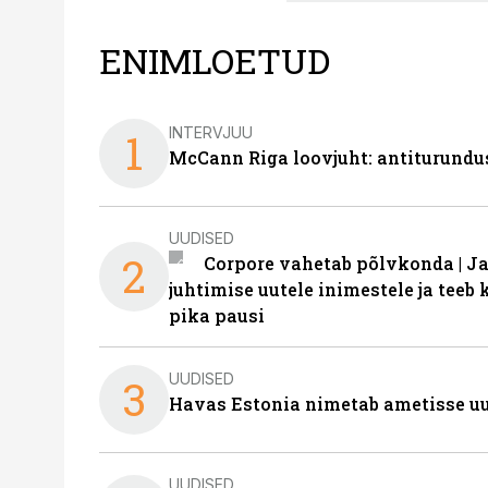
ENIMLOETUD
INTERVJUU
1
McCann Riga loovjuht: antiturundu
UUDISED
2
Corpore vahetab põlvkonda | J
juhtimise uutele inimestele ja tee
pika pausi
UUDISED
3
Havas Estonia nimetab ametisse uu
UUDISED