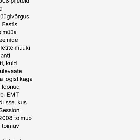
008 pileteid
a
müügivõrgus
 Eestis
s müüa
steemide
letite müüki
anti
i, kuid
 ülevaate
a logistikaga
T loonud
ile. EMT
ndusse, kus
 Sessioni
 2008 toimub
t toimuv