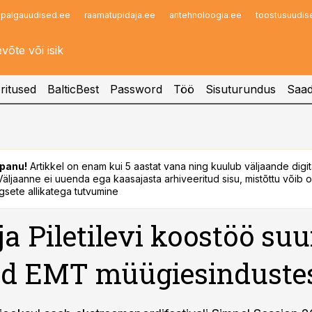
palgauudised.ee
raamatupidaja.ee
aritehnoloogia.ee
toostusuudis
Infopank
Radar
ritused
BalticBest
Password
Töö
Sisuturundus
Saad
panu!
Artikkel on enam kui 5 aastat vana ning kuulub väljaande digi
. Väljaanne ei uuenda ega kaasajasta arhiveeritud sisu, mistõttu võib ol
sete allikatega tutvumine
a Piletilevi koostöö su
ed EMT müügiesinduste