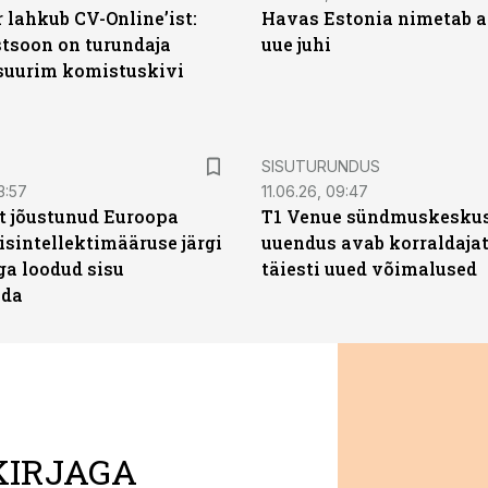
 lahkub CV-Online’ist:
Havas Estonia nimetab 
soon on turundaja
uue juhi
 suurim komistuskivi
ST
SISUTURUNDUS
3:57
11.06.26, 09:47
t jõustunud Euroopa
T1 Venue sündmuskesku
isintellektimääruse järgi
uuendus avab korraldajat
ga loodud sisu
täiesti uued võimalused
ada
KIRJAGA