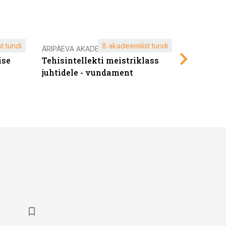
t tundi
8 akadeemilist tundi
ÄRIPÄEVA AKADEEMIA
ÄRIPÄEVA 
ise
Tehisintellekti meistriklass
Edukate f
juhtidele - vundament
kliendiü