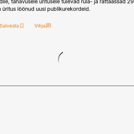
le, tänavusele üritusele tulevad rula- ja rattaässad 29 
n üritus löönud uusi publikurekordeid.
Salvesta
Vihja