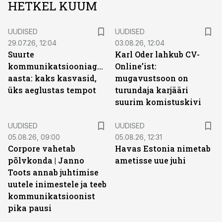
HETKEL KUUM
UUDISED
UUDISED
29.07.26, 12:04
03.08.26, 12:04
Suurte
Karl Oder lahkub CV-
kommunikatsiooniagentuuride
Online’ist:
aasta: kaks kasvasid,
mugavustsoon on
üks aeglustas tempot
turundaja karjääri
suurim komistuskivi
UUDISED
UUDISED
05.08.26, 09:00
05.08.26, 12:31
Corpore vahetab
Havas Estonia nimetab
põlvkonda | Janno
ametisse uue juhi
Toots annab juhtimise
uutele inimestele ja teeb
kommunikatsioonist
pika pausi