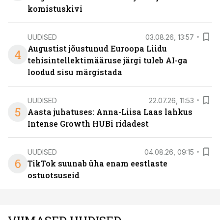
komistuskivi
UUDISED
03.08.26, 13:57
Augustist jõustunud Euroopa Liidu
4
tehisintellektimääruse järgi tuleb AI-ga
loodud sisu märgistada
UUDISED
22.07.26, 11:53
5
Aasta juhatuses: Anna-Liisa Laas lahkus
Intense Growth HUBi ridadest
UUDISED
04.08.26, 09:15
6
TikTok suunab üha enam eestlaste
ostuotsuseid