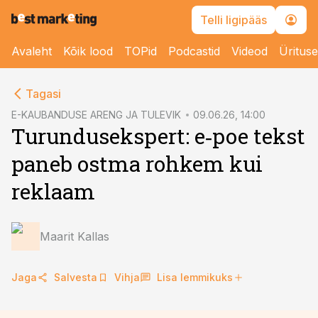
Telli ligipääs
Avaleht
Kõik lood
TOPid
Podcastid
Videod
Üritus
cebook
cebook
Tagasi
Twitter)
Twitter)
E-KAUBANDUSE ARENG JA TULEVIK
09.06.26, 14:00
Turundusekspert: e‑poe tekst
kedIn
kedIn
paneb ostma rohkem kui
ail
ail
reklaam
k
k
Maarit Kallas
Jaga
Salvesta
Vihja
Lisa lemmikuks