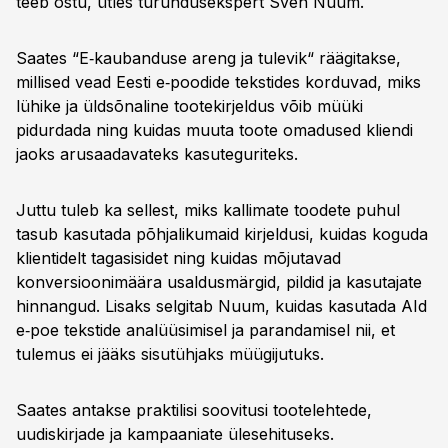
teeb ostu, ütles turundusekspert Sven Nuum.
17:06
Pildid ja videod aitavad
18:06
Unikaalsus suurtes poodides
Saates “E‑kaubanduse areng ja tulevik“ räägitakse,
19:44
Halvast tekstist heaks müügiks
millised vead Eesti e‑poodide tekstides korduvad, miks
lühike ja üldsõnaline tootekirjeldus võib müüki
20:35
Tagasiside ja kordusostud
pidurdada ning kuidas muuta toote omadused kliendi
22:44
Kuidas küsida arvustusi
jaoks arusaadavateks kasuteguriteks.
25:20
E-kirjade müügimõju
27:18
Uudiskirjade inimlikuks muutmine
Juttu tuleb ka sellest, miks kallimate toodete puhul
tasub kasutada põhjalikumaid kirjeldusi, kuidas koguda
30:42
Kampaaniad, mis ei tüüta
klientidelt tagasisidet ning kuidas mõjutavad
34:27
AI tekstide loomises
konversioonimäära usaldusmärgid, pildid ja kasutajate
hinnangud. Lisaks selgitab Nuum, kuidas kasutada AId
37:36
Hea tootelehe raamistik
e‑poe tekstide analüüsimisel ja parandamisel nii, et
41:03
Kuidas mõõta teksti mõju
tulemus ei jääks sisutühjaks müügijutuks.
44:15
Usaldus enne ostu
Saates antakse praktilisi soovitusi tootelehtede,
46:05
Tekstide audit ja AI kasutus
uudiskirjade ja kampaaniate ülesehituseks.