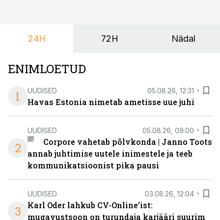
24H
72H
Nädal
ENIMLOETUD
UUDISED
05.08.26, 12:31
1
Havas Estonia nimetab ametisse uue juhi
UUDISED
05.08.26, 09:00
Corpore vahetab põlvkonda | Janno Toots
2
annab juhtimise uutele inimestele ja teeb
kommunikatsioonist pika pausi
UUDISED
03.08.26, 12:04
Karl Oder lahkub CV-Online’ist:
3
mugavustsoon on turundaja karjääri suurim