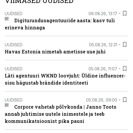
VIIMASED UUDISED
UUDISED
06.08.26, 13:17
Digiturundusagentuuride aasta: kasv tuli
erineva hinnaga
UUDISED
05.08.26, 12:31
Havas Estonia nimetab ametisse uue juhi
UUDISED
05.08.26, 11:07
Läti agentuuri WKND loovjuht: Üldine influencer-
sisu hägustab brändide identiteeti
UUDISED
05.08.26, 09:00
Corpore vahetab põlvkonda | Janno Toots
annab juhtimise uutele inimestele ja teeb
kommunikatsioonist pika pausi