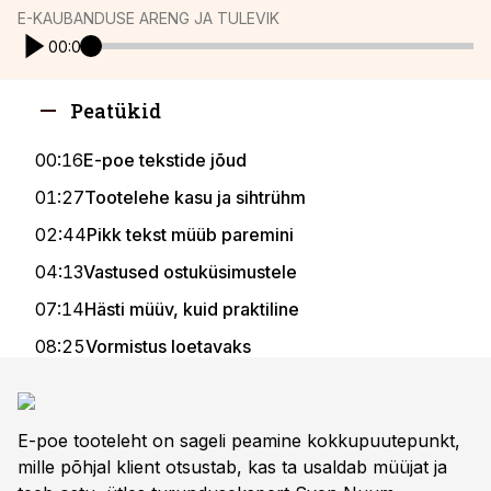
E-KAUBANDUSE ARENG JA TULEVIK
00:00
Peatükid
00:16
E-poe tekstide jõud
01:27
Tootelehe kasu ja sihtrühm
02:44
Pikk tekst müüb paremini
04:13
Vastused ostuküsimustele
07:14
Hästi müüv, kuid praktiline
08:25
Vormistus loetavaks
09:33
Usaldus ja tõestus
11:18
Kuiv info elavaks
E-poe tooteleht on sageli peamine kokkupuutepunkt,
15:37
Klendi olukord esikohale
mille põhjal klient otsustab, kas ta usaldab müüjat ja