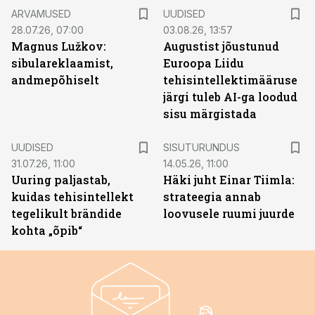
ARVAMUSED
UUDISED
28.07.26, 07:00
03.08.26, 13:57
Magnus Lužkov:
Augustist jõustunud
sibulareklaamist,
Euroopa Liidu
andmepõhiselt
tehisintellektimääruse
järgi tuleb AI-ga loodud
sisu märgistada
ST
UUDISED
SISUTURUNDUS
31.07.26, 11:00
14.05.26, 11:00
Uuring paljastab,
Häki juht Einar Tiimla:
kuidas tehisintellekt
strateegia annab
tegelikult brändide
loovusele ruumi juurde
kohta „õpib“