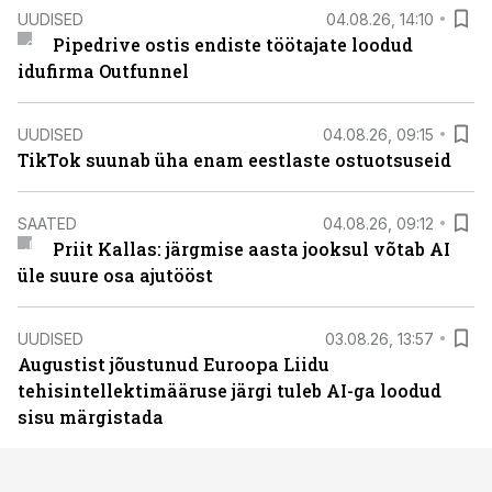
UUDISED
04.08.26, 14:10
Pipedrive ostis endiste töötajate loodud
idufirma Outfunnel
UUDISED
04.08.26, 09:15
TikTok suunab üha enam eestlaste ostuotsuseid
SAATED
04.08.26, 09:12
Priit Kallas: järgmise aasta jooksul võtab AI
üle suure osa ajutööst
UUDISED
03.08.26, 13:57
Augustist jõustunud Euroopa Liidu
tehisintellektimääruse järgi tuleb AI-ga loodud
sisu märgistada