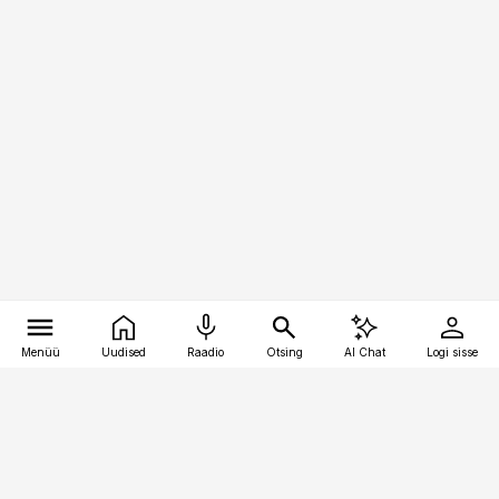
Menüü
Uudised
Raadio
Otsing
AI Chat
Logi sisse
Vana-Lõuna 39/1, 19094 Tallinn
(+372) 667 0111