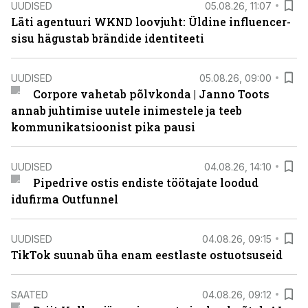
UUDISED
05.08.26, 11:07
Läti agentuuri WKND loovjuht: Üldine influencer-
sisu hägustab brändide identiteeti
UUDISED
05.08.26, 09:00
Corpore vahetab põlvkonda | Janno Toots
annab juhtimise uutele inimestele ja teeb
kommunikatsioonist pika pausi
UUDISED
04.08.26, 14:10
Pipedrive ostis endiste töötajate loodud
idufirma Outfunnel
UUDISED
04.08.26, 09:15
TikTok suunab üha enam eestlaste ostuotsuseid
SAATED
04.08.26, 09:12