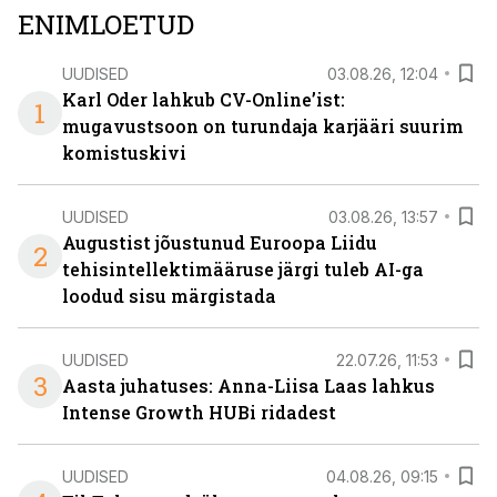
ENIMLOETUD
UUDISED
03.08.26, 12:04
Karl Oder lahkub CV-Online’ist:
1
mugavustsoon on turundaja karjääri suurim
komistuskivi
UUDISED
03.08.26, 13:57
Augustist jõustunud Euroopa Liidu
2
tehisintellektimääruse järgi tuleb AI-ga
loodud sisu märgistada
UUDISED
22.07.26, 11:53
3
Aasta juhatuses: Anna-Liisa Laas lahkus
Intense Growth HUBi ridadest
UUDISED
04.08.26, 09:15