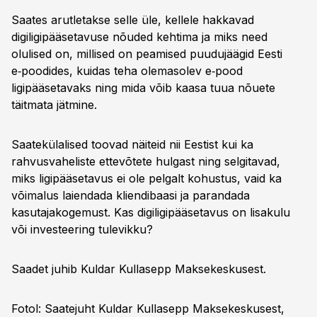
Saates arutletakse selle üle, kellele hakkavad
digiligipääsetavuse nõuded kehtima ja miks need
olulised on, millised on peamised puudujäägid Eesti
e‑poodides, kuidas teha olemasolev e‑pood
ligipääsetavaks ning mida võib kaasa tuua nõuete
täitmata jätmine.
Saatekülalised toovad näiteid nii Eestist kui ka
rahvusvaheliste ettevõtete hulgast ning selgitavad,
miks ligipääsetavus ei ole pelgalt kohustus, vaid ka
võimalus laiendada kliendibaasi ja parandada
kasutajakogemust. Kas digiligipääsetavus on lisakulu
või investeering tulevikku?
Saadet juhib Kuldar Kullasepp Maksekeskusest.
Fotol: Saatejuht Kuldar Kullasepp Maksekeskusest,