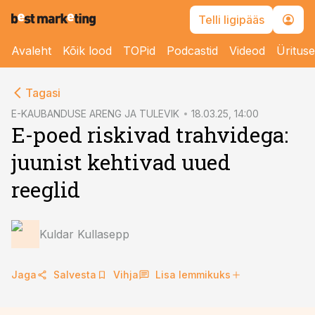
Telli ligipääs
Avaleht
Kõik lood
TOPid
Podcastid
Videod
Üritus
cebook
cebook
Tagasi
Twitter)
Twitter)
E-KAUBANDUSE ARENG JA TULEVIK
18.03.25, 14:00
E-poed riskivad trahvidega:
kedIn
kedIn
juunist kehtivad uued
ail
ail
reeglid
k
k
Kuldar Kullasepp
Jaga
Salvesta
Vihja
Lisa lemmikuks