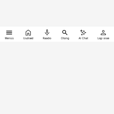
Menüü
Uudised
Raadio
Otsing
AI Chat
Logi sisse
Vana-Lõuna 39/1, 19094 Tallinn
(+372) 667 0111
bestmarketing@best-marketing.ee
Telli
Reklaam
Firmast
Sisu kasutamisõigused
Ajakirjaniku