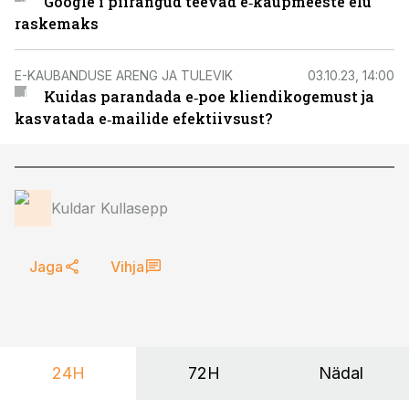
Google'i piirangud teevad e‑kaupmeeste elu
raskemaks
E-KAUBANDUSE ARENG JA TULEVIK
03.10.23, 14:00
Kuidas parandada e‑poe kliendikogemust ja
kasvatada e‑mailide efektiivsust?
Kuldar Kullasepp
Jaga
Vihja
24H
72H
Nädal