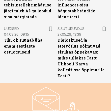
tehisintellektimääruse
influencer-sisu
järgi tuleb AI-ga loodud
hägustab brändide
sisu märgistada
identiteeti
ST
UUDISED
SISUTURUNDUS
04.08.26, 09:15
27.05.26, 13:39
TikTok suunab üha
Digioskused ja
enam eestlaste
ettevõtlus põimuvad
ostuotsuseid
sisukas õppekavas:
miks tullakse Tartu
Ülikooli Narva
kolledžisse õppima üle
Eesti?