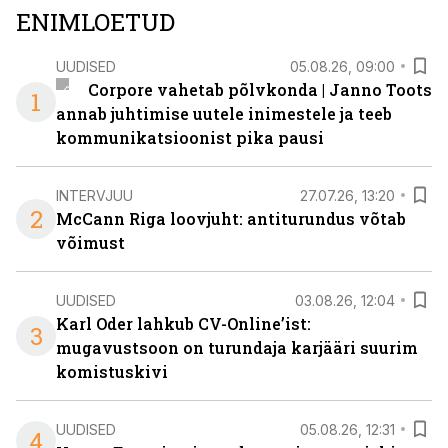
ENIMLOETUD
UUDISED
05.08.26, 09:00
Corpore vahetab põlvkonda | Janno Toots
1
annab juhtimise uutele inimestele ja teeb
kommunikatsioonist pika pausi
INTERVJUU
27.07.26, 13:20
2
McCann Riga loovjuht: antiturundus võtab
võimust
UUDISED
03.08.26, 12:04
Karl Oder lahkub CV-Online’ist:
3
mugavustsoon on turundaja karjääri suurim
komistuskivi
UUDISED
05.08.26, 12:31
4