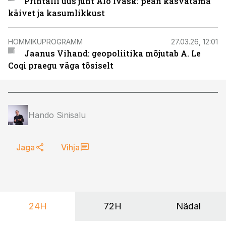
Printalli uus juht Alo Ivask: pean kasvatama
käivet ja kasumlikkust
HOMMIKUPROGRAMM
27.03.26, 12:01
Jaanus Vihand: geopoliitika mõjutab A. Le
Coqi praegu väga tõsiselt
Hando Sinisalu
Jaga
Vihja
24H
72H
Nädal