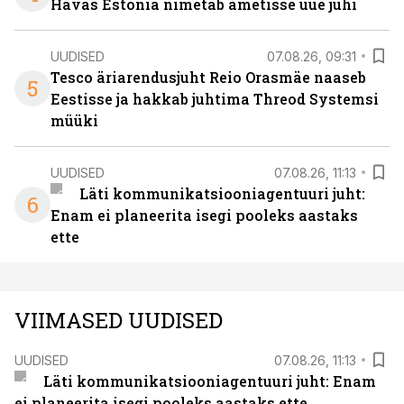
Havas Estonia nimetab ametisse uue juhi
UUDISED
07.08.26, 09:31
Tesco äriarendusjuht Reio Orasmäe naaseb
5
Eestisse ja hakkab juhtima Threod Systemsi
müüki
UUDISED
07.08.26, 11:13
Läti kommunikatsiooniagentuuri juht:
6
Enam ei planeerita isegi pooleks aastaks
ette
VIIMASED UUDISED
UUDISED
07.08.26, 11:13
Läti kommunikatsiooniagentuuri juht: Enam
ei planeerita isegi pooleks aastaks ette