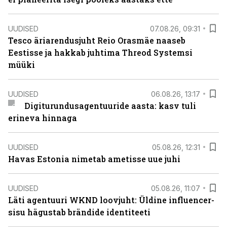
UUDISED
07.08.26, 09:31
Tesco äriarendusjuht Reio Orasmäe naaseb
Eestisse ja hakkab juhtima Threod Systemsi
müüki
UUDISED
06.08.26, 13:17
Digiturundusagentuuride aasta: kasv tuli
erineva hinnaga
UUDISED
05.08.26, 12:31
Havas Estonia nimetab ametisse uue juhi
UUDISED
05.08.26, 11:07
Läti agentuuri WKND loovjuht: Üldine influencer-
sisu hägustab brändide identiteeti