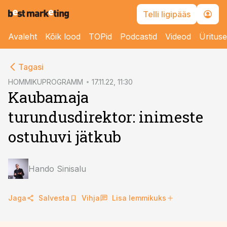
Telli ligipääs
Avaleht
Kõik lood
TOPid
Podcastid
Videod
Üritus
cebook
cebook
Tagasi
Twitter)
Twitter)
HOMMIKUPROGRAMM
17.11.22, 11:30
Kaubamaja
kedIn
kedIn
turundusdirektor: inimeste
ail
ail
ostuhuvi jätkub
k
k
Hando Sinisalu
Jaga
Salvesta
Vihja
Lisa lemmikuks