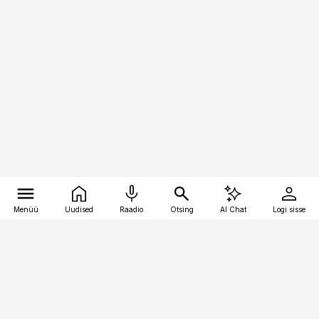
Menüü
Uudised
Raadio
Otsing
AI Chat
Logi sisse
Vana-Lõuna 39/1, 19094 Tallinn
(+372) 667 0111
bestmarketing@best-marketing.ee