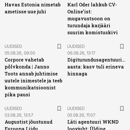
Havas Estonia nimetab
Karl Oder lahkub CV-
ametisse uue juhi
Online’ist:
mugavustsoon on
turundaja karjääri
suurim komistuskivi
UUDISED
UUDISED
05.08.26, 09:00
06.08.26, 13:17
Corpore vahetab
Digiturundusagentuuride
põlvkonda | Janno
aasta: kasv tuli erineva
Toots annab juhtimise
hinnaga
uutele inimestele ja teeb
kommunikatsioonist
pika pausi
UUDISED
UUDISED
03.08.26, 13:57
05.08.26, 11:07
Augustist jõustunud
Läti agentuuri WKND
Euroopa Liidu
loovjuht: Üldine