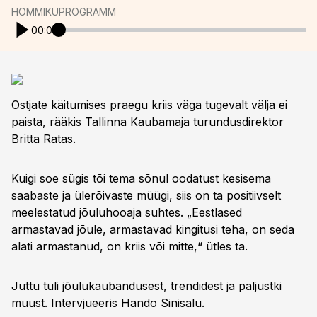
HOMMIKUPROGRAMM
00:00
Ostjate käitumises praegu kriis väga tugevalt välja ei
paista, rääkis Tallinna Kaubamaja turundusdirektor
Britta Ratas.
Kuigi soe sügis tõi tema sõnul oodatust kesisema
saabaste ja ülerõivaste müügi, siis on ta positiivselt
meelestatud jõuluhooaja suhtes. „Eestlased
armastavad jõule, armastavad kingitusi teha, on seda
alati armastanud, on kriis või mitte,“ ütles ta.
Juttu tuli jõulukaubandusest, trendidest ja paljustki
muust. Intervjueeris Hando Sinisalu.