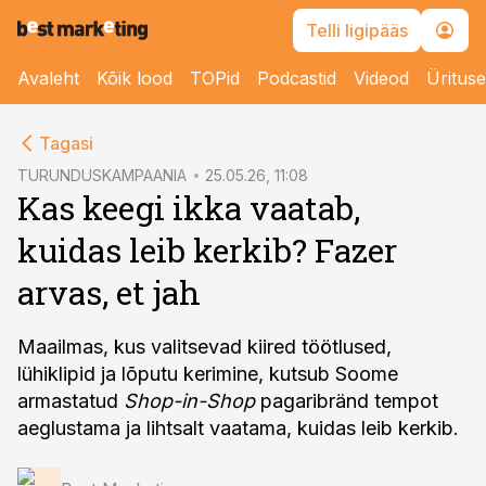
Telli ligipääs
Avaleht
Kõik lood
TOPid
Podcastid
Videod
Üritus
cebook
Tagasi
Twitter)
TURUNDUSKAMPAANIA
25.05.26, 11:08
Kas keegi ikka vaatab,
kedIn
kuidas leib kerkib? Fazer
ail
arvas, et jah
k
Maailmas, kus valitsevad kiired töötlused,
lühiklipid ja lõputu kerimine, kutsub Soome
armastatud
Shop-in-Shop
pagaribränd tempot
aeglustama ja lihtsalt vaatama, kuidas leib kerkib.