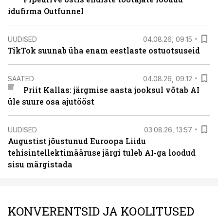
idufirma Outfunnel
UUDISED
04.08.26, 09:15
TikTok suunab üha enam eestlaste ostuotsuseid
SAATED
04.08.26, 09:12
Priit Kallas: järgmise aasta jooksul võtab AI
üle suure osa ajutööst
UUDISED
03.08.26, 13:57
Augustist jõustunud Euroopa Liidu
tehisintellektimääruse järgi tuleb AI-ga loodud
sisu märgistada
KONVERENTSID JA KOOLITUSED