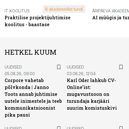
8 akadeemilist tundi
IT KOOLITUS
ÄRIPÄEVA AKADEE
Praktilise projektijuhtimise
AI müügis ja t
koolitus - baastase
HETKEL KUUM
UUDISED
UUDISED
05.08.26, 09:00
03.08.26, 12:04
Corpore vahetab
Karl Oder lahkub CV-
põlvkonda | Janno
Online’ist:
Toots annab juhtimise
mugavustsoon on
uutele inimestele ja teeb
turundaja karjääri
kommunikatsioonist
suurim komistuskivi
pika pausi
UUDISED
UUDISED