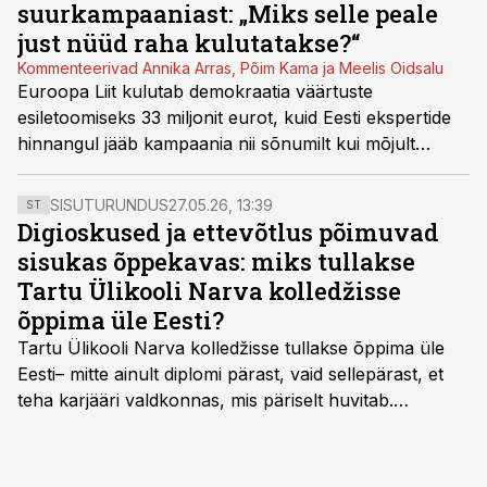
suurkampaaniast: „Miks selle peale
just nüüd raha kulutatakse?“
Kommenteerivad Annika Arras, Põim Kama ja Meelis Oidsalu
Euroopa Liit kulutab demokraatia väärtuste
esiletoomiseks 33 miljonit eurot, kuid Eesti ekspertide
hinnangul jääb kampaania nii sõnumilt kui mõjult
küsitavaks.
SISUTURUNDUS
27.05.26, 13:39
ST
Digioskused ja ettevõtlus põimuvad
sisukas õppekavas: miks tullakse
Tartu Ülikooli Narva kolledžisse
õppima üle Eesti?
Tartu Ülikooli Narva kolledžisse tullakse õppima üle
Eesti– mitte ainult diplomi pärast, vaid sellepärast, et
teha karjääri valdkonnas, mis päriselt huvitab.
Õppekava “Ettevõtlus ja digilahendused” ühendab
ettevõtluse, tehnoloogia ja praktilised oskused viisil,
mis kõnetab nii ettevõtjaid, värskeid koolilõpetajaid kui