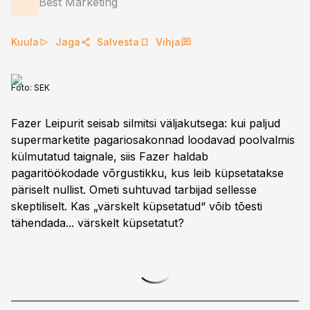
Best Marketing
Kuula
Jaga
Salvesta
Vihja
Foto:
SEK
Fazer Leipurit seisab silmitsi väljakutsega: kui paljud
supermarketite pagariosakonnad loodavad poolvalmis
külmutatud taignale, siis Fazer haldab
pagaritöökodade võrgustikku, kus leib küpsetatakse
päriselt nullist. Ometi suhtuvad tarbijad sellesse
skeptiliselt. Kas „värskelt küpsetatud“ võib tõesti
tähendada... värskelt küpsetatut?