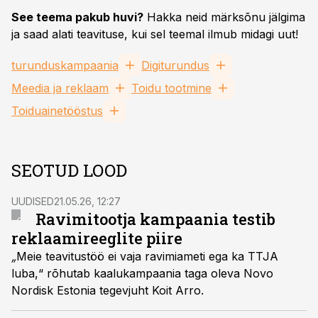
See teema pakub huvi?
Hakka neid märksõnu jälgima
ja saad alati teavituse, kui sel teemal ilmub midagi uut!
turunduskampaania
Digiturundus
Meedia ja reklaam
Toidu tootmine
Toiduainetööstus
SEOTUD LOOD
UUDISED
21.05.26, 12:27
Ravimitootja kampaania testib
reklaamireeglite piire
„
Meie teavitustöö ei vaja ravimiameti ega ka TTJA
luba,“ rõhutab kaalukampaania taga oleva Novo
Nordisk Estonia tegevjuht Koit Arro.