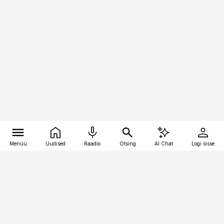
Menüü
Uudised
Raadio
Otsing
AI Chat
Logi sisse
Vana-Lõuna 39/1, 19094 Tallinn
(+372) 667 0111
bestmarketing@best-marketing.ee