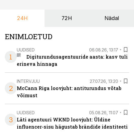
ka neid, kes soovivad teha karjääripööret.
24H
72H
Nädal
ENIMLOETUD
UUDISED
06.08.26, 13:17
1
Digiturundusagentuuride aasta: kasv tuli
erineva hinnaga
INTERVJUU
27.07.26, 13:20
2
McCann Riga loovjuht: antiturundus võtab
võimust
UUDISED
05.08.26, 11:07
3
Läti agentuuri WKND loovjuht: Üldine
influencer-sisu hägustab brändide identiteeti