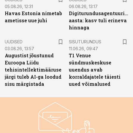
05.08.26, 12:31
06.08.26, 13:17
Havas Estonia nimetab
Digiturundusagentuuride
ametisse uue juhi
aasta: kasv tuli erineva
hinnaga
ST
UUDISED
SISUTURUNDUS
03.08.26, 13:57
11.06.26, 09:47
Augustist jõustunud
T1 Venue
Euroopa Liidu
sündmuskeskuse
tehisintellektimääruse
uuendus avab
järgi tuleb AI-ga loodud
korraldajatele täiesti
sisu märgistada
uued võimalused