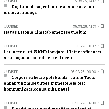
UUDISED
06.08.26, 13:17
Digiturundusagentuuride aasta: kasv tuli
erineva hinnaga
UUDISED
05.08.26, 12:31
Havas Estonia nimetab ametisse uue juhi
UUDISED
05.08.26, 11:07
Läti agentuuri WKND loovjuht: Üldine influencer-
sisu hägustab brändide identiteeti
UUDISED
05.08.26, 09:00
Corpore vahetab põlvkonda | Janno Toots
annab juhtimise uutele inimestele ja teeb
kommunikatsioonist pika pausi
UUDISED
04.08.26, 14:10
Pipedrive ostis endiste töötajate loodud