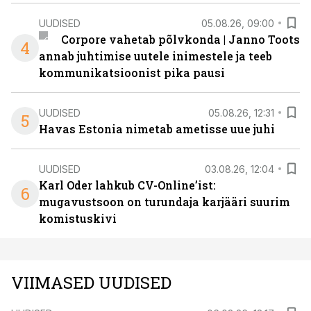
UUDISED
05.08.26, 09:00
Corpore vahetab põlvkonda | Janno Toots
4
annab juhtimise uutele inimestele ja teeb
kommunikatsioonist pika pausi
UUDISED
05.08.26, 12:31
5
Havas Estonia nimetab ametisse uue juhi
UUDISED
03.08.26, 12:04
Karl Oder lahkub CV-Online’ist:
6
mugavustsoon on turundaja karjääri suurim
komistuskivi
VIIMASED UUDISED