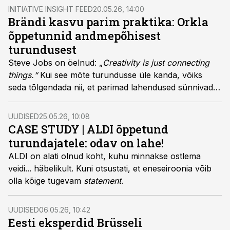
INITIATIVE INSIGHT FEED
20.05.26, 14:00
Brändi kasvu parim praktika: Orkla
õppetunnid andmepõhisest
turundusest
Steve Jobs on öelnud: „
Creativity is just connecting
things.“
Kui see mõte turundusse üle kanda, võiks
seda tõlgendada nii, et parimad lahendused sünnivad
siis, kui loovus ja andmed töötavad koos – andmed
aitavad otsustada, keda ja kuidas kõnetada, loovus
UUDISED
25.05.26, 10:08
annab sellele vormi ning muudab selle mõjusaks ja
CASE STUDY | ALDI õppetund
meeldejäävaks.
turundajatele: odav on lahe!
ALDI on alati olnud koht, kuhu minnakse ostlema
veidi... häbelikult. Kuni otsustati, et eneseiroonia võib
olla kõige tugevam
statement
.
UUDISED
06.05.26, 10:42
Eesti eksperdid Brüsseli