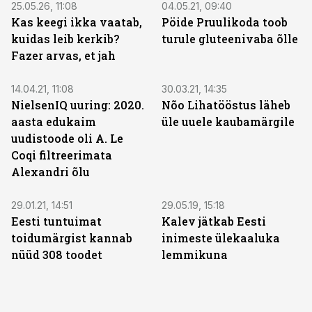
25.05.26, 11:08
04.05.21, 09:40
Kas keegi ikka vaatab,
Pöide Pruulikoda toob
kuidas leib kerkib?
turule gluteenivaba õlle
Fazer arvas, et jah
14.04.21, 11:08
30.03.21, 14:35
NielsenIQ uuring: 2020.
Nõo Lihatööstus läheb
aasta edukaim
üle uuele kaubamärgile
uudistoode oli A. Le
Coqi filtreerimata
Alexandri õlu
29.01.21, 14:51
29.05.19, 15:18
Eesti tuntuimat
Kalev jätkab Eesti
toidumärgist kannab
inimeste ülekaaluka
nüüd 308 toodet
lemmikuna