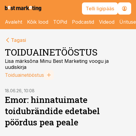
Telli ligipääs
Avaleht
Kõik lood
TOPid
Podcastid
Videod
Üritus
Tagasi
TOIDUAINETÖÖSTUS
Lisa märksõna Minu Best Marketing voogu ja
uudiskirja
Toiduainetööstus
18.06.26, 10:08
Emor: hinnatuimate
toidubrändide edetabel
pöördus pea peale