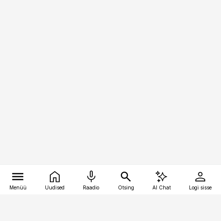
Menüü
Uudised
Raadio
Otsing
AI Chat
Logi sisse