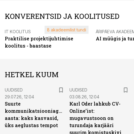
KONVERENTSID JA KOOLITUSED
8 akadeemilist tundi
IT KOOLITUS
ÄRIPÄEVA AKADEE
Praktilise projektijuhtimise
AI müügis ja t
koolitus - baastase
HETKEL KUUM
UUDISED
UUDISED
29.07.26, 12:04
03.08.26, 12:04
Suurte
Karl Oder lahkub CV-
kommunikatsiooniagentuuride
Online’ist:
aasta: kaks kasvasid,
mugavustsoon on
üks aeglustas tempot
turundaja karjääri
suurim komistuskivi