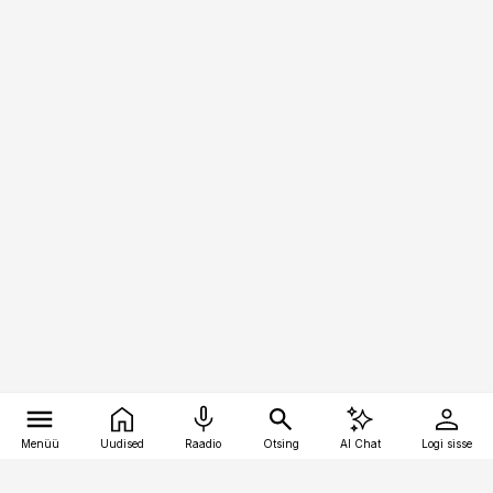
Menüü
Uudised
Raadio
Otsing
AI Chat
Logi sisse