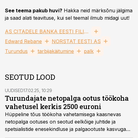
See teema pakub huvi?
Hakka neid märksõnu jälgima
ja saad alati teavituse, kui sel teemal ilmub midagi uut!
AS CITADELE BANKA EESTI FILIAAL FIL
Edward Rebane
NORSTAT EESTI AS
Turundus
tarbijakäitumine
palk
SEOTUD LOOD
UUDISED
17.02.25, 10:29
Turundajate netopalga ootus töökoha
vahetusel kerkis 2500 euroni
Hüppeline tõus töökoha vahetamisega kaasnevas
netopalga ootuses on seotud eelkõige juhtide ja
spetsialistide enesekindluse ja palgaootuste kasvuga
tööturul, selgitas CVKeskus.ee värbamisjuht Grete