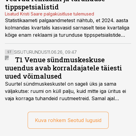
tippspetsialistid
Lisatud Kristi Saare palgaküsitluse tulemused
Statistikaameti palgaandmetest nähtub, et 2024. aasta
kolmandas kvartalis kasvasid sarnaselt teise kvartaliga
kõige enam reklaami ja turunduse tippspetsialistide
palgad – 6,6%.
SISUTURUNDUS
11.06.26, 09:47
ST
T1 Venue sündmuskeskuse
uuendus avab korraldajatele täiesti
uued võimalused
Suurtel sündmuskeskustel on sageli üks ja sama
väljakutse: ruumi on küll palju, kuid mitte iga üritus ei
vaja korraga tuhandeid ruutmeetreid. Samal ajal
soovivad ettevõtted ja korraldajad üha enam
paindlikkust – võimalust ühendada konverents, gala,
töötoad, meelelahutus ja võrgustumine tervikuks, ilma
Kuva rohkem Seotud lugusid
et peaks kasutama mitut erinevat asukohta. T1
keskuses tegutsev sündmuskeskus T1 Venue on just