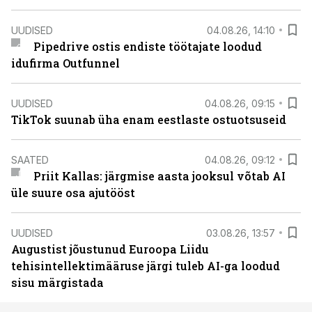
UUDISED
04.08.26, 14:10
Pipedrive ostis endiste töötajate loodud
idufirma Outfunnel
UUDISED
04.08.26, 09:15
TikTok suunab üha enam eestlaste ostuotsuseid
SAATED
04.08.26, 09:12
Priit Kallas: järgmise aasta jooksul võtab AI
üle suure osa ajutööst
UUDISED
03.08.26, 13:57
Augustist jõustunud Euroopa Liidu
tehisintellektimääruse järgi tuleb AI-ga loodud
sisu märgistada