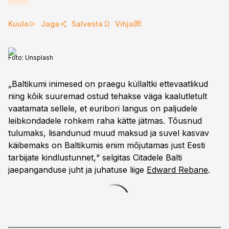
Kuula
Jaga
Salvesta
Vihja
Foto:
Unsplash
„Baltikumi inimesed on praegu küllaltki ettevaatlikud
ning kõik suuremad ostud tehakse väga kaalutletult
vaatamata sellele, et euribori langus on paljudele
leibkondadele rohkem raha kätte jätmas. Tõusnud
tulumaks, lisandunud muud maksud ja suvel kasvav
käibemaks on Baltikumis enim mõjutamas just Eesti
tarbijate kindlustunnet,“ selgitas Citadele Balti
jaepanganduse juht ja juhatuse liige
Edward Rebane
.