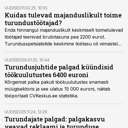
Adler.
UUDISED
11.02.25, 10:55
Kuidas tulevad majanduslikult toime
turundustöötajad?
Enda hinnangul majanduslikult keskmiselt toimetulevad
töötajad teenivad brutotasuna pea 2200 eurot.
Turundusspetsialistide keskmine töötasu oli viimastel
andmetel 2459 eurot, tippspetsialistidel aga 2710
eurot.
UUDISED
09.01.25, 10:44
Turundusjuhtide palgad küündisid
töökuulutustes 6400 euroni
Kõrgeimat palka pakuti töökuulutustes enamasti
müügisektoris ja see ulatus 15 000 euroni, näitab
tööportaali CVKeskus.ee statistika.
UUDISED
25.11.24, 12:29
Turundajate palgad: palgakasvu
veavad reklaami ja turunduse