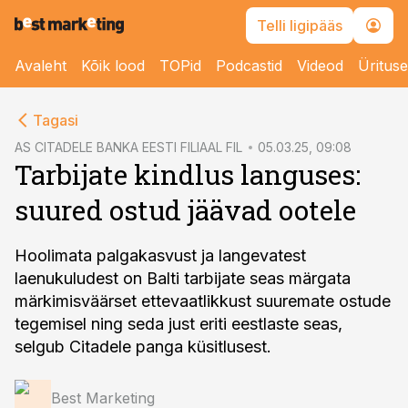
Telli ligipääs
Avaleht
Kõik lood
TOPid
Podcastid
Videod
Üritus
cebook
Tagasi
Twitter)
AS CITADELE BANKA EESTI FILIAAL FIL
05.03.25, 09:08
Tarbijate kindlus languses:
kedIn
suured ostud jäävad ootele
ail
k
Hoolimata palgakasvust ja langevatest
laenukuludest on Balti tarbijate seas märgata
märkimisväärset ettevaatlikkust suuremate ostude
tegemisel ning seda just eriti eestlaste seas,
selgub Citadele panga küsitlusest.
Best Marketing