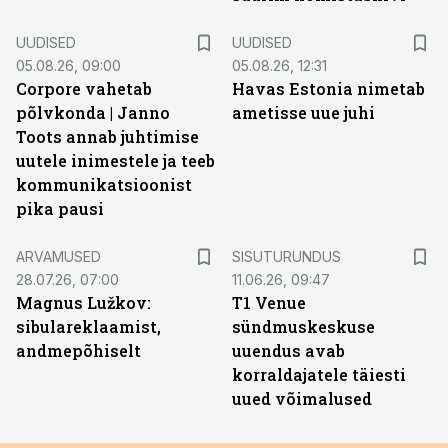
UUDISED
UUDISED
05.08.26, 09:00
05.08.26, 12:31
Corpore vahetab
Havas Estonia nimetab
põlvkonda | Janno
ametisse uue juhi
Toots annab juhtimise
uutele inimestele ja teeb
kommunikatsioonist
pika pausi
ST
ARVAMUSED
SISUTURUNDUS
28.07.26, 07:00
11.06.26, 09:47
Magnus Lužkov:
T1 Venue
sibulareklaamist,
sündmuskeskuse
andmepõhiselt
uuendus avab
korraldajatele täiesti
uued võimalused