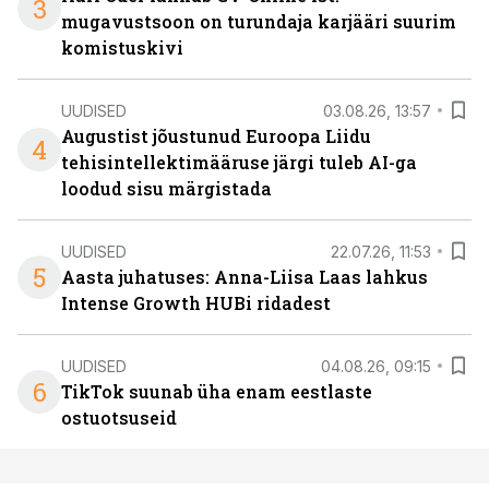
3
mugavustsoon on turundaja karjääri suurim
komistuskivi
UUDISED
03.08.26, 13:57
Augustist jõustunud Euroopa Liidu
4
tehisintellektimääruse järgi tuleb AI-ga
loodud sisu märgistada
UUDISED
22.07.26, 11:53
5
Aasta juhatuses: Anna-Liisa Laas lahkus
Intense Growth HUBi ridadest
UUDISED
04.08.26, 09:15
6
TikTok suunab üha enam eestlaste
ostuotsuseid