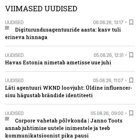
VIIMASED UUDISED
UUDISED
06.08.26, 13:17
Digiturundusagentuuride aasta: kasv tuli
erineva hinnaga
UUDISED
05.08.26, 12:31
Havas Estonia nimetab ametisse uue juhi
UUDISED
05.08.26, 11:07
Läti agentuuri WKND loovjuht: Üldine influencer-
sisu hägustab brändide identiteeti
UUDISED
05.08.26, 09:00
Corpore vahetab põlvkonda | Janno Toots
annab juhtimise uutele inimestele ja teeb
kommunikatsioonist pika pausi