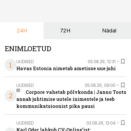
nendele vajadustele vastanud uuendusega, mis pakub
senisest oluliselt rohkem lahendusi.
24H
72H
Nädal
ENIMLOETUD
UUDISED
05.08.26, 12:31
1
Havas Estonia nimetab ametisse uue juhi
UUDISED
05.08.26, 09:00
Corpore vahetab põlvkonda | Janno Toots
2
annab juhtimise uutele inimestele ja teeb
kommunikatsioonist pika pausi
UUDISED
03.08.26, 12:04
Karl Oder lahkub CV-Online’ist: