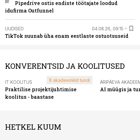
Pipedrive ostis endiste töötajate loodud
idufirma Outfunnel
UUDISED
04.08.26, 09:15
TikTok suunab üha enam eestlaste ostuotsuseid
KONVERENTSID JA KOOLITUSED
8 akadeemilist tundi
IT KOOLITUS
ÄRIPÄEVA AKADEE
Praktilise projektijuhtimise
AI müügis ja t
koolitus - baastase
HETKEL KUUM