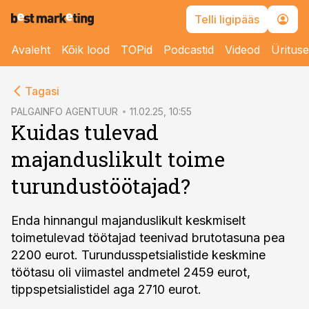
Telli ligipääs
Avaleht
Kõik lood
TOPid
Podcastid
Videod
Üritus
cebook
Tagasi
Twitter)
PALGAINFO AGENTUUR
11.02.25, 10:55
Kuidas tulevad
kedIn
majanduslikult toime
ail
turundustöötajad?
k
Enda hinnangul majanduslikult keskmiselt
toimetulevad töötajad teenivad brutotasuna pea
2200 eurot. Turundusspetsialistide keskmine
töötasu oli viimastel andmetel 2459 eurot,
tippspetsialistidel aga 2710 eurot.