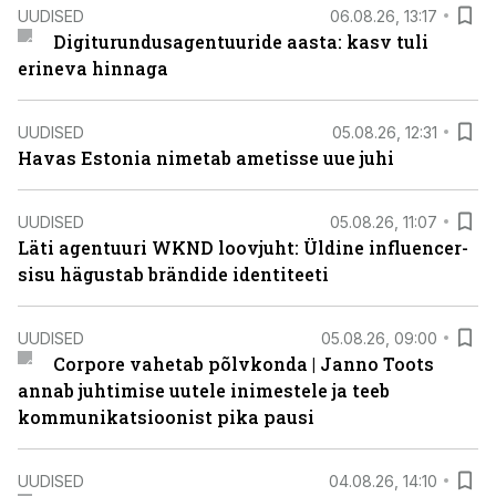
UUDISED
06.08.26, 13:17
Digiturundusagentuuride aasta: kasv tuli
erineva hinnaga
UUDISED
05.08.26, 12:31
Havas Estonia nimetab ametisse uue juhi
UUDISED
05.08.26, 11:07
Läti agentuuri WKND loovjuht: Üldine influencer-
sisu hägustab brändide identiteeti
UUDISED
05.08.26, 09:00
Corpore vahetab põlvkonda | Janno Toots
annab juhtimise uutele inimestele ja teeb
kommunikatsioonist pika pausi
UUDISED
04.08.26, 14:10