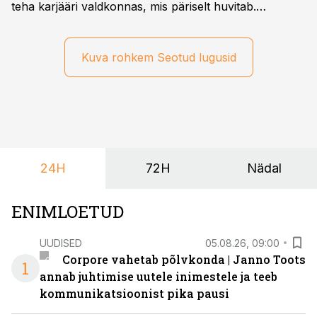
teha karjääri valdkonnas, mis päriselt huvitab.
Õppekava “Ettevõtlus ja digilahendused” ühendab
ettevõtluse, tehnoloogia ja praktilised oskused viisil,
mis kõnetab nii ettevõtjaid, värskeid koolilõpetajaid kui
Kuva rohkem Seotud lugusid
ka neid, kes soovivad teha karjääripööret.
24H
72H
Nädal
ENIMLOETUD
UUDISED
05.08.26, 09:00
Corpore vahetab põlvkonda | Janno Toots
1
annab juhtimise uutele inimestele ja teeb
kommunikatsioonist pika pausi