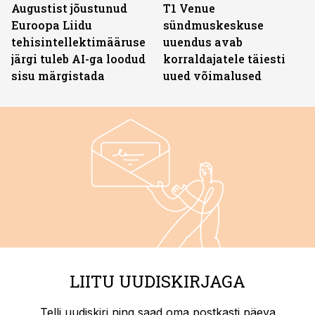
Augustist jõustunud
T1 Venue
Euroopa Liidu
sündmuskeskuse
tehisintellektimääruse
uuendus avab
järgi tuleb AI-ga loodud
korraldajatele täiesti
sisu märgistada
uued võimalused
LIITU UUDISKIRJAGA
Telli uudiskiri ning saad oma postkasti päeva