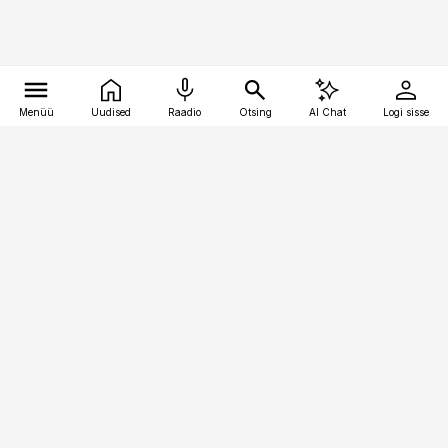
Menüü
Uudised
Raadio
Otsing
AI Chat
Logi sisse
Vana-Lõuna 39/1, 19094 Tallinn
(+372) 667 0111
bestmarketing@best-marketing.ee
Telli
Reklaam
Firmast
Sisu kasutamisõigused
Ajakirjaniku
eetikakoodeks
Üldtingimused
Privaatsustingimused