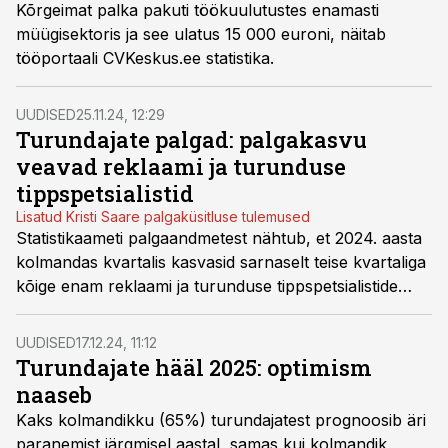
Kõrgeimat palka pakuti töökuulutustes enamasti
müügisektoris ja see ulatus 15 000 euroni, näitab
tööportaali CVKeskus.ee statistika.
UUDISED
25.11.24, 12:29
Turundajate palgad: palgakasvu
veavad reklaami ja turunduse
tippspetsialistid
Lisatud Kristi Saare palgaküsitluse tulemused
Statistikaameti palgaandmetest nähtub, et 2024. aasta
kolmandas kvartalis kasvasid sarnaselt teise kvartaliga
kõige enam reklaami ja turunduse tippspetsialistide
palgad – 6,6%.
UUDISED
17.12.24, 11:12
Turundajate hääl 2025: optimism
naaseb
Kaks kolmandikku (65%) turundajatest prognoosib äri
paranemist järgmisel aastal, samas kui kolmandik