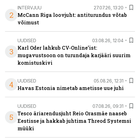
INTERVJUU
27.07.26, 13:20
2
McCann Riga loovjuht: antiturundus võtab
võimust
UUDISED
03.08.26, 12:04
Karl Oder lahkub CV-Online’ist:
3
mugavustsoon on turundaja karjääri suurim
komistuskivi
UUDISED
05.08.26, 12:31
4
Havas Estonia nimetab ametisse uue juhi
UUDISED
07.08.26, 09:31
Tesco äriarendusjuht Reio Orasmäe naaseb
5
Eestisse ja hakkab juhtima Threod Systemsi
müüki