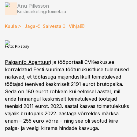
Anu Pillesson
Bestmarketingi toimetaja
Kuula
Jaga
Salvesta
Vihja
Foto:
Pixabay
Palgainfo Agentuur
i ja tööportaali CVKeskus.ee
korraldatud Eesti suurima tööturuküsitluse tulemused
näitavad, et töötasuga majanduslikult toimetulevad
töötajad teenivad keskmiselt 2191 eurot brutopalka.
Seda on 180 eurot rohkem kui eelmisel aastal, mil
enda hinnangul keskmiselt toimetulevad töötajad
teenisid 2011 eurot. 2023. aastal kasvas toimetulekuks
vajalik brutopalk 2022. aastaga võrreldes märksa
enam – 255 euro võrra – ning see oli seotud kiire
palga- ja veelgi kiirema hindade kasvuga.