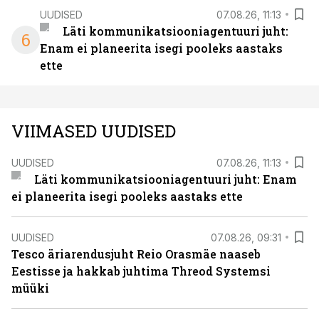
UUDISED
07.08.26, 11:13
Läti kommunikatsiooniagentuuri juht:
6
Enam ei planeerita isegi pooleks aastaks
ette
VIIMASED UUDISED
UUDISED
07.08.26, 11:13
Läti kommunikatsiooniagentuuri juht: Enam
ei planeerita isegi pooleks aastaks ette
UUDISED
07.08.26, 09:31
Tesco äriarendusjuht Reio Orasmäe naaseb
Eestisse ja hakkab juhtima Threod Systemsi
müüki