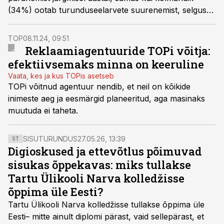
(34%) ootab turunduseelarvete suurenemist, selgus
WARC’i läbi viidud uuringust.
TOP
08.11.24, 09:51
Reklaamiagentuuride TOPi võitja:
efektiivsemaks minna on keeruline
Vaata, kes ja kus TOPis asetseb
TOPi võitnud agentuur nendib, et neil on kõikide
inimeste aeg ja eesmärgid planeeritud, aga masinaks
muutuda ei taheta.
SISUTURUNDUS
27.05.26, 13:39
ST
Digioskused ja ettevõtlus põimuvad
sisukas õppekavas: miks tullakse
Tartu Ülikooli Narva kolledžisse
õppima üle Eesti?
Tartu Ülikooli Narva kolledžisse tullakse õppima üle
Eesti– mitte ainult diplomi pärast, vaid sellepärast, et