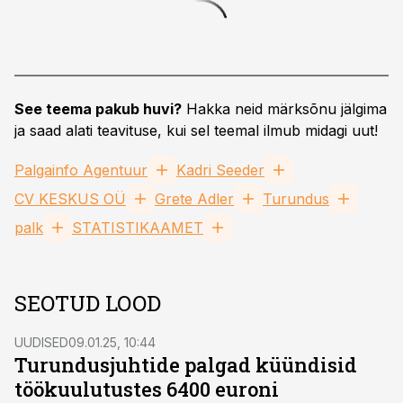
See teema pakub huvi?
Hakka neid märksõnu jälgima
ja saad alati teavituse, kui sel teemal ilmub midagi uut!
Palgainfo Agentuur
Kadri Seeder
CV KESKUS OÜ
Grete Adler
Turundus
palk
STATISTIKAAMET
SEOTUD LOOD
UUDISED
09.01.25, 10:44
Turundusjuhtide palgad küündisid
töökuulutustes 6400 euroni