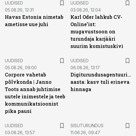
UUDISED
UUDISED
05.08.26, 12:31
03.08.26, 12:04
Havas Estonia nimetab
Karl Oder lahkub CV-
ametisse uue juhi
Online’ist:
mugavustsoon on
turundaja karjääri
suurim komistuskivi
UUDISED
UUDISED
05.08.26, 09:00
06.08.26, 13:17
Corpore vahetab
Digiturundusagentuuride
põlvkonda | Janno
aasta: kasv tuli erineva
Toots annab juhtimise
hinnaga
uutele inimestele ja teeb
kommunikatsioonist
pika pausi
ST
UUDISED
SISUTURUNDUS
03.08.26, 13:57
11.06.26, 09:47