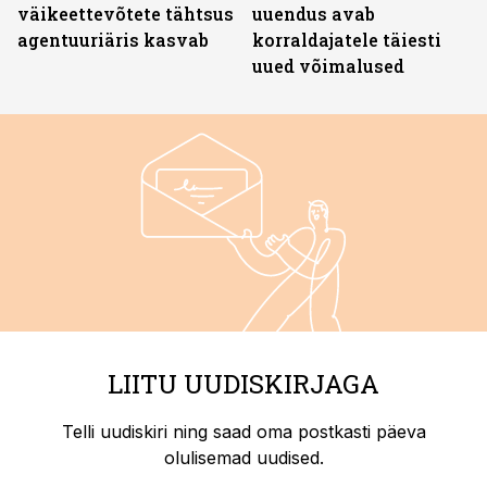
väikeettevõtete tähtsus
uuendus avab
agentuuriäris kasvab
korraldajatele täiesti
uued võimalused
LIITU UUDISKIRJAGA
Telli uudiskiri ning saad oma postkasti päeva
olulisemad uudised.