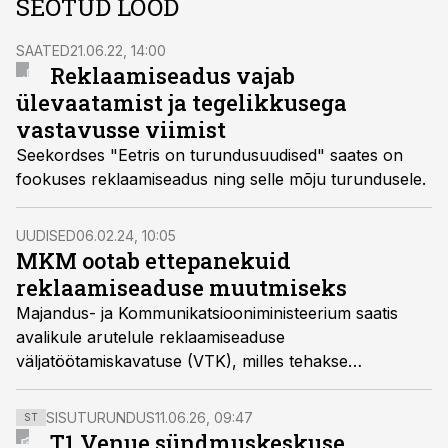
SEOTUD LOOD
SAATED
21.06.22, 14:00
Reklaamiseadus vajab
ülevaatamist ja tegelikkusega
vastavusse viimist
Seekordses "Eetris on turundusuudised" saates on
fookuses reklaamiseadus ning selle mõju turundusele.
UUDISED
06.02.24, 10:05
MKM ootab ettepanekuid
reklaamiseaduse muutmiseks
Majandus- ja Kommunikatsiooniministeerium saatis
avalikule arutelule reklaamiseaduse
väljatöötamiskavatuse (VTK), milles tehakse
ettepanekuid reklaaminõuete kaasajastamiseks,
praktikas ilmnenud kitsaskohtade lahendamiseks ja
SISUTURUNDUS
11.06.26, 09:47
ST
järelevalve tõhustamiseks, et kaitsta paremini tarbijate
T1 Venue sündmuskeskuse