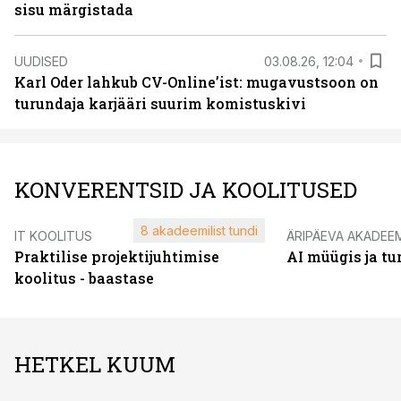
sisu märgistada
UUDISED
03.08.26, 12:04
Karl Oder lahkub CV-Online’ist: mugavustsoon on
turundaja karjääri suurim komistuskivi
KONVERENTSID JA KOOLITUSED
8 akadeemilist tundi
IT KOOLITUS
ÄRIPÄEVA AKADEE
Praktilise projektijuhtimise
AI müügis ja t
koolitus - baastase
HETKEL KUUM