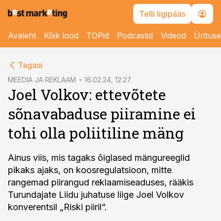
Telli ligipääs
Avaleht
Kõik lood
TOPid
Podcastid
Videod
Üritus
cebook
Tagasi
Twitter)
MEEDIA JA REKLAAM
16.02.24, 12:27
Joel Volkov: ettevõtete
kedIn
sõnavabaduse piiramine ei
ail
tohi olla poliitiline mäng
k
Ainus viis, mis tagaks õiglased mängureeglid
pikaks ajaks, on koosregulatsioon, mitte
rangemad piirangud reklaamiseaduses, rääkis
Turundajate Liidu juhatuse liige Joel Volkov
konverentsil „Riski piiril“.