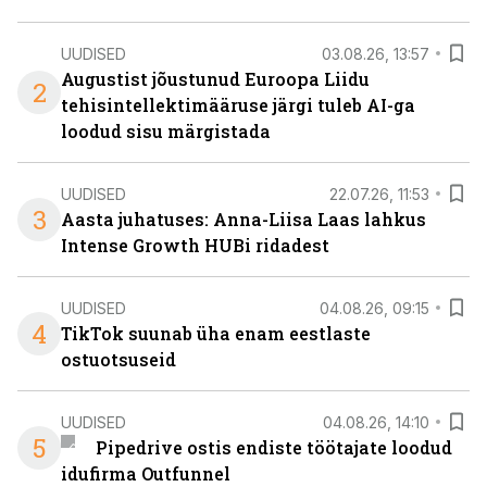
UUDISED
03.08.26, 13:57
Augustist jõustunud Euroopa Liidu
2
tehisintellektimääruse järgi tuleb AI-ga
loodud sisu märgistada
UUDISED
22.07.26, 11:53
3
Aasta juhatuses: Anna-Liisa Laas lahkus
Intense Growth HUBi ridadest
UUDISED
04.08.26, 09:15
4
TikTok suunab üha enam eestlaste
ostuotsuseid
UUDISED
04.08.26, 14:10
5
Pipedrive ostis endiste töötajate loodud
idufirma Outfunnel