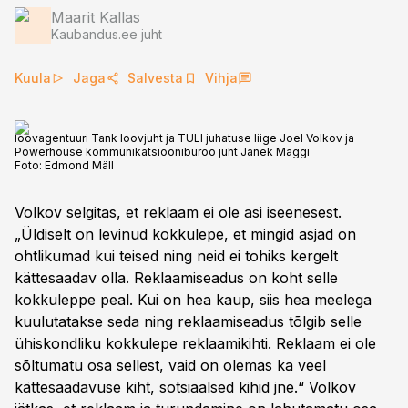
Maarit Kallas
Kaubandus.ee juht
Kuula
Jaga
Salvesta
Vihja
loovagentuuri Tank loovjuht ja TULI juhatuse liige Joel Volkov ja
Powerhouse kommunikatsioonibüroo juht Janek Mäggi
Foto:
Edmond Mäll
Volkov selgitas, et reklaam ei ole asi iseenesest.
„Üldiselt on levinud kokkulepe, et mingid asjad on
ohtlikumad kui teised ning neid ei tohiks kergelt
kättesaadav olla. Reklaamiseadus on koht selle
kokkuleppe peal. Kui on hea kaup, siis hea meelega
kuulutatakse seda ning reklaamiseadus tõlgib selle
ühiskondliku kokkulepe reklaamikihti. Reklaam ei ole
sõltumatu osa sellest, vaid on olemas ka veel
kättesaadavuse kiht, sotsiaalsed kihid jne.“ Volkov