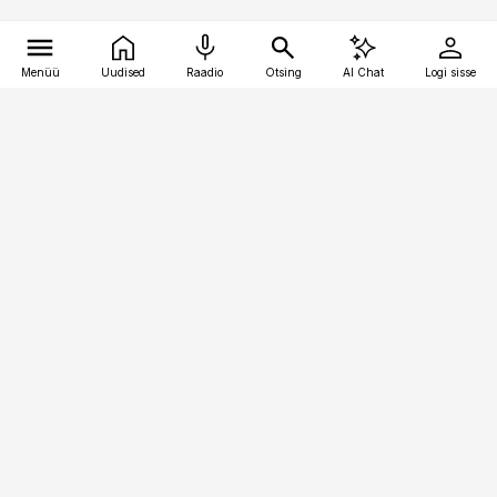
Menüü
Uudised
Raadio
Otsing
AI Chat
Logi sisse
Vana-Lõuna 39/1, 19094 Tallinn
(+372) 667 0111
bestmarketing@best-marketing.ee
Telli
Reklaam
Firmast
Sisu kasutamisõigused
Ajakirjaniku
eetikakoodeks
Üldtingimused
Privaatsustingimused
Küpsiste poliitika
KKK
Eesti Meediaettevõtete
Eelistuste haldamine