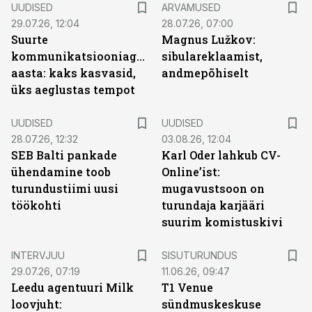
UUDISED
ARVAMUSED
29.07.26, 12:04
28.07.26, 07:00
Suurte
Magnus Lužkov:
kommunikatsiooniagentuuride
sibulareklaamist,
aasta: kaks kasvasid,
andmepõhiselt
üks aeglustas tempot
UUDISED
UUDISED
28.07.26, 12:32
03.08.26, 12:04
SEB Balti pankade
Karl Oder lahkub CV-
ühendamine toob
Online’ist:
turundustiimi uusi
mugavustsoon on
töökohti
turundaja karjääri
suurim komistuskivi
ST
INTERVJUU
SISUTURUNDUS
29.07.26, 07:19
11.06.26, 09:47
Leedu agentuuri Milk
T1 Venue
loovjuht:
sündmuskeskuse