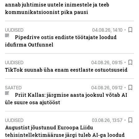
annab juhtimise uutele inimestele ja teeb
kommunikatsioonist pika pausi
UUDISED
04.08.26, 14:10
Pipedrive ostis endiste töötajate loodud
idufirma Outfunnel
UUDISED
04.08.26, 09:15
TikTok suunab üha enam eestlaste ostuotsuseid
SAATED
04.08.26, 09:12
Priit Kallas: järgmise aasta jooksul võtab AI
üle suure osa ajutööst
UUDISED
03.08.26, 13:57
Augustist jõustunud Euroopa Liidu
tehisintellektimääruse järgi tuleb AI-ga loodud