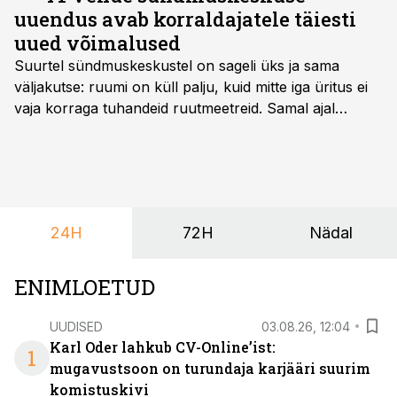
õigusi.
uuendus avab korraldajatele täiesti
uued võimalused
Suurtel sündmuskeskustel on sageli üks ja sama
väljakutse: ruumi on küll palju, kuid mitte iga üritus ei
vaja korraga tuhandeid ruutmeetreid. Samal ajal
soovivad ettevõtted ja korraldajad üha enam
paindlikkust – võimalust ühendada konverents, gala,
töötoad, meelelahutus ja võrgustumine tervikuks, ilma
et peaks kasutama mitut erinevat asukohta. T1
keskuses tegutsev sündmuskeskus T1 Venue on just
24H
72H
Nädal
nendele vajadustele vastanud uuendusega, mis pakub
senisest oluliselt rohkem lahendusi.
ENIMLOETUD
UUDISED
03.08.26, 12:04
Karl Oder lahkub CV-Online’ist:
1
mugavustsoon on turundaja karjääri suurim
komistuskivi