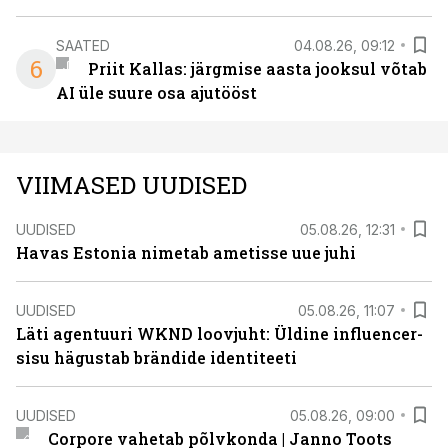
SAATED
04.08.26, 09:12
6
Priit Kallas: järgmise aasta jooksul võtab
AI üle suure osa ajutööst
VIIMASED UUDISED
UUDISED
05.08.26, 12:31
Havas Estonia nimetab ametisse uue juhi
UUDISED
05.08.26, 11:07
Läti agentuuri WKND loovjuht: Üldine influencer-
sisu hägustab brändide identiteeti
UUDISED
05.08.26, 09:00
Corpore vahetab põlvkonda | Janno Toots