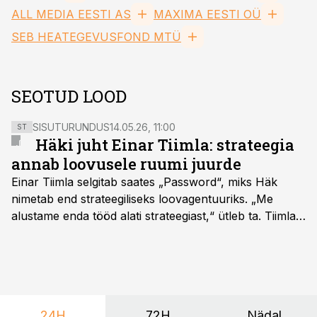
ALL MEDIA EESTI AS
MAXIMA EESTI OÜ
SEB HEATEGEVUSFOND MTÜ
SEOTUD LOOD
SISUTURUNDUS
14.05.26, 11:00
ST
Häki juht Einar Tiimla: strateegia
annab loovusele ruumi juurde
Einar Tiimla selgitab saates „Password“, miks Häk
nimetab end strateegiliseks loovagentuuriks. „Me
alustame enda tööd alati strateegiast,“ ütleb ta. Tiimla
sõnul aitab põhjalik eeltöö vältida olukorda, kus klient
hakkab alles esimeste visuaalide pealt mõtlema, mida
ta tegelikult tahab.
24H
72H
Nädal