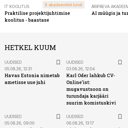
8 akadeemilist tundi
IT KOOLITUS
ÄRIPÄEVA AKADEE
Praktilise projektijuhtimise
AI müügis ja t
koolitus - baastase
HETKEL KUUM
UUDISED
UUDISED
05.08.26, 12:31
03.08.26, 12:04
Havas Estonia nimetab
Karl Oder lahkub CV-
ametisse uue juhi
Online’ist:
mugavustsoon on
turundaja karjääri
suurim komistuskivi
UUDISED
UUDISED
05.08.26, 09:00
06.08.26, 13:17