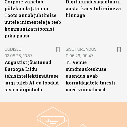
Corpore vahetab
Digiturundusagentuuride
põlvkonda | Janno
aasta: kasv tuli erineva
Toots annab juhtimise
hinnaga
uutele inimestele ja teeb
kommunikatsioonist
pika pausi
ST
UUDISED
SISUTURUNDUS
03.08.26, 13:57
11.06.26, 09:47
Augustist jõustunud
T1 Venue
Euroopa Liidu
sündmuskeskuse
tehisintellektimääruse
uuendus avab
järgi tuleb AI-ga loodud
korraldajatele täiesti
sisu märgistada
uued võimalused