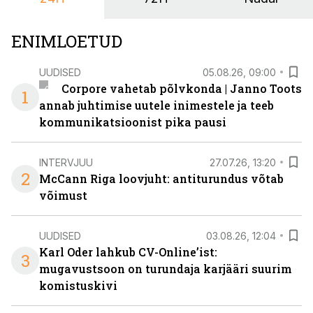
ENIMLOETUD
UUDISED
05.08.26, 09:00
Corpore vahetab põlvkonda | Janno Toots
1
annab juhtimise uutele inimestele ja teeb
kommunikatsioonist pika pausi
INTERVJUU
27.07.26, 13:20
2
McCann Riga loovjuht: antiturundus võtab
võimust
UUDISED
03.08.26, 12:04
Karl Oder lahkub CV-Online’ist:
3
mugavustsoon on turundaja karjääri suurim
komistuskivi