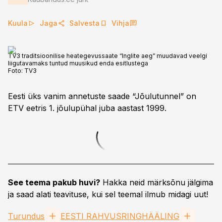
Kuula
Jaga
Salvesta
Vihja
TV3 traditsioonilise heategevussaate “Inglite aeg” muudavad veelgi
liigutavamaks tuntud muusikud enda esitlustega
Foto:
TV3
Eesti üks vanim annetuste saade “Jõulutunnel” on
ETV eetris 1. jõulupühal juba aastast 1999.
See teema pakub huvi?
Hakka neid märksõnu jälgima
ja saad alati teavituse, kui sel teemal ilmub midagi uut!
Turundus
EESTI RAHVUSRINGHÄÄLING