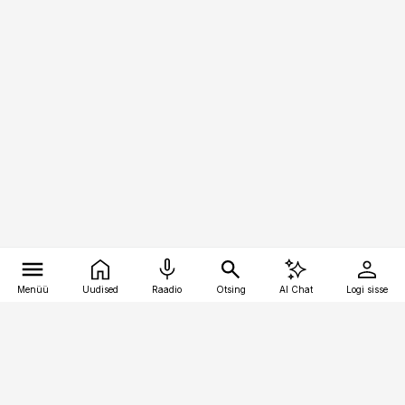
Menüü
Uudised
Raadio
Otsing
AI Chat
Logi sisse
Vana-Lõuna 39/1, 19094 Tallinn
(+372) 667 0111