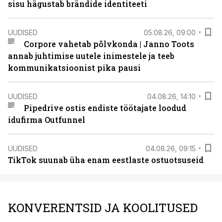
sisu hägustab brändide identiteeti
UUDISED
05.08.26, 09:00
Corpore vahetab põlvkonda | Janno Toots
annab juhtimise uutele inimestele ja teeb
kommunikatsioonist pika pausi
UUDISED
04.08.26, 14:10
Pipedrive ostis endiste töötajate loodud
idufirma Outfunnel
UUDISED
04.08.26, 09:15
TikTok suunab üha enam eestlaste ostuotsuseid
KONVERENTSID JA KOOLITUSED