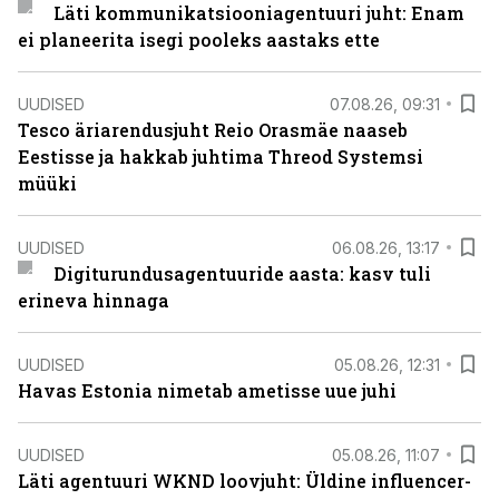
Läti kommunikatsiooniagentuuri juht: Enam
ei planeerita isegi pooleks aastaks ette
UUDISED
07.08.26, 09:31
Tesco äriarendusjuht Reio Orasmäe naaseb
Eestisse ja hakkab juhtima Threod Systemsi
müüki
UUDISED
06.08.26, 13:17
Digiturundusagentuuride aasta: kasv tuli
erineva hinnaga
UUDISED
05.08.26, 12:31
Havas Estonia nimetab ametisse uue juhi
UUDISED
05.08.26, 11:07
Läti agentuuri WKND loovjuht: Üldine influencer-