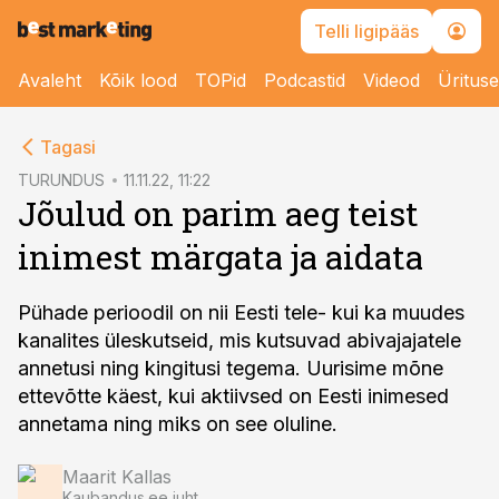
Telli ligipääs
Avaleht
Kõik lood
TOPid
Podcastid
Videod
Üritus
cebook
Tagasi
Twitter)
TURUNDUS
11.11.22, 11:22
Jõulud on parim aeg teist
kedIn
inimest märgata ja aidata
ail
k
Pühade perioodil on nii Eesti tele- kui ka muudes
kanalites üleskutseid, mis kutsuvad abivajajatele
annetusi ning kingitusi tegema. Uurisime mõne
ettevõtte käest, kui aktiivsed on Eesti inimesed
annetama ning miks on see oluline.
Maarit Kallas
Kaubandus.ee juht