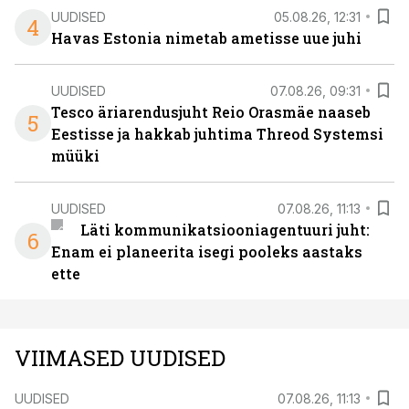
UUDISED
05.08.26, 12:31
4
Havas Estonia nimetab ametisse uue juhi
UUDISED
07.08.26, 09:31
Tesco äriarendusjuht Reio Orasmäe naaseb
5
Eestisse ja hakkab juhtima Threod Systemsi
müüki
UUDISED
07.08.26, 11:13
Läti kommunikatsiooniagentuuri juht:
6
Enam ei planeerita isegi pooleks aastaks
ette
VIIMASED UUDISED
UUDISED
07.08.26, 11:13