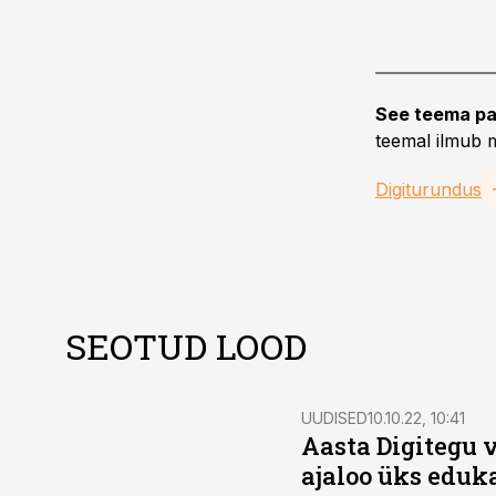
See teema pa
teemal ilmub m
Digiturundus
SEOTUD LOOD
UUDISED
10.10.22, 10:41
Aasta Digitegu v
ajaloo üks edu