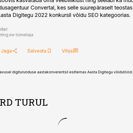
oovis kasvatada oma veebiliiklust ning seeläbi ka müü
undusagentuur Convertal, kes selle suurepäraselt teosta
Aasta Digitegu 2022 konkursil võidu SEO kategoorias.
iter
ting.ee toimetaja
Jaga
Salvesta
Vihja
navusel digiturunduse aastakonverentsil esitlemas Aasta Digitegu võidutööd.
RD TURUL