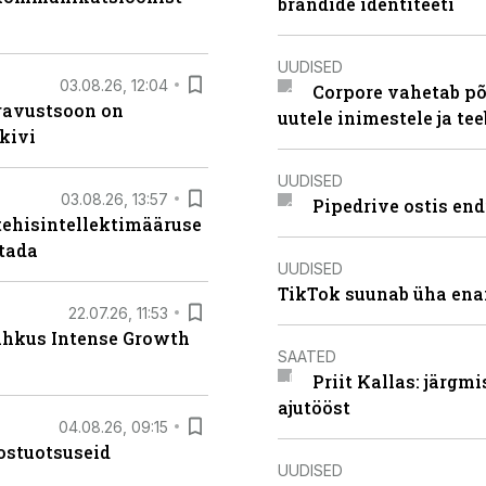
brändide identiteeti
UUDISED
03.08.26, 12:04
Corpore vahetab põ
ugavustsoon on
uutele inimestele ja t
kivi
UUDISED
03.08.26, 13:57
Pipedrive ostis end
tehisintellektimääruse
stada
UUDISED
TikTok suunab üha ena
22.07.26, 11:53
lahkus Intense Growth
SAATED
Priit Kallas: järgm
ajutööst
04.08.26, 09:15
ostuotsuseid
UUDISED