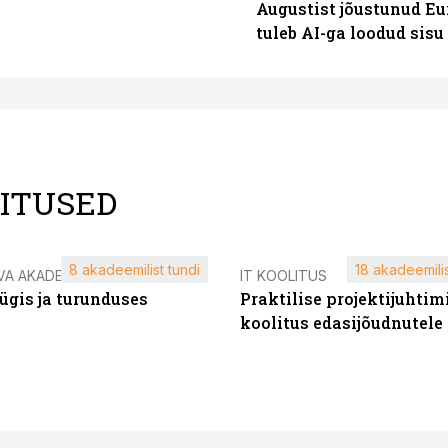
Augustist jõustunud Eu
tuleb AI-ga loodud sis
LITUSED
8 akadeemilist tundi
18 akadeemilis
VA AKADEEMIA
IT KOOLITUS
ügis ja turunduses
Praktilise projektijuhtim
koolitus edasijõudnutele