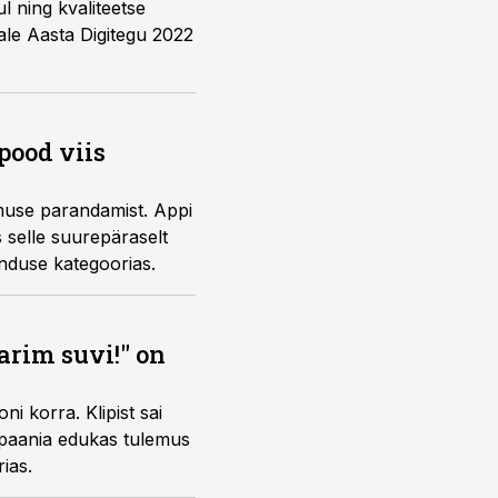
l ning kvaliteetse
ale Aasta Digitegu 2022
pood viis
muse parandamist. Appi
s selle suurepäraselt
enduse kategoorias.
arim suvi!" on
 Klipist sai
mpaania edukas tulemus
ias.