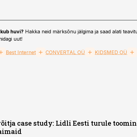
kub huvi?
Hakka neid märksõnu jälgima ja saad alati teavitu
idagi uut!
Best Internet
CONVERTAL OÜ
KIDSMED OÜ
õitja case study: Lidli Eesti turule toomin
kaimaid