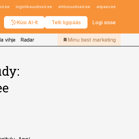
Iseteenindus
ed.ee
logistikauudised.ee
ehitusuudised.ee
aripaev.ee
finantsu
Telli Bestmarketing
Küsi AI-lt
Telli ligipääs
Logi sisse
a vihje
Radar
Minu best marketing
udy:
ee