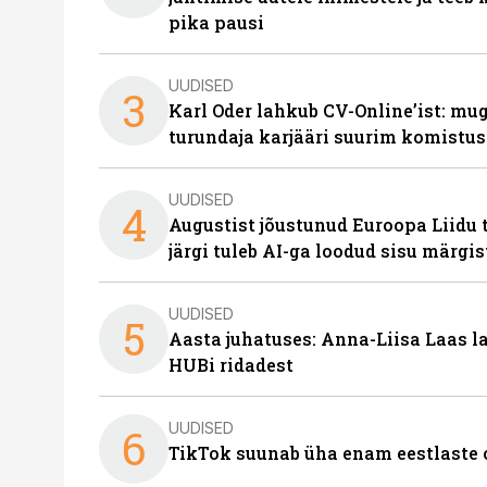
pika pausi
UUDISED
3
Karl Oder lahkub CV-Online’ist: m
turundaja karjääri suurim komistus
UUDISED
4
Augustist jõustunud Euroopa Liidu 
järgi tuleb AI-ga loodud sisu märgi
UUDISED
5
Aasta juhatuses: Anna-Liisa Laas 
HUBi ridadest
UUDISED
6
TikTok suunab üha enam eestlaste 