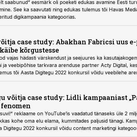
lt saabunud“ eesmärk oli poeketi edukas avamine Eesti turu
amine. See ka saavutati ning edukas tulemus tõi Havas Medi
eritud digikampaania kategoorias.
õitja case study: Abakhan Fabricsi uus e-
käibe kõrgustesse
d vajas hädasti värskendust ja seejuures ka kasutajakoge
oni ja veebipõhise tarkvara arenduse partner Acty Digital, ke
lemus tõi Aasta Digitegu 2022 konkursil võidu veebilehe ar
u võitja case study: Lidli kampaaniast „P
 fenomen
vi!“ reklaame on YouTube’is vaadatud tänaseks üle 2 miljoni korra.
hakkas kohe oma elu elama, kummitades paljusid tänagi. Ka
a Digitegu 2022 konkursil võidu content marketingi kategoor