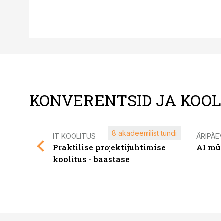
KONVERENTSID JA KOO
8 akadeemilist tundi
IT KOOLITUS
ÄRIPÄE
Praktilise projektijuhtimise
AI mü
koolitus - baastase