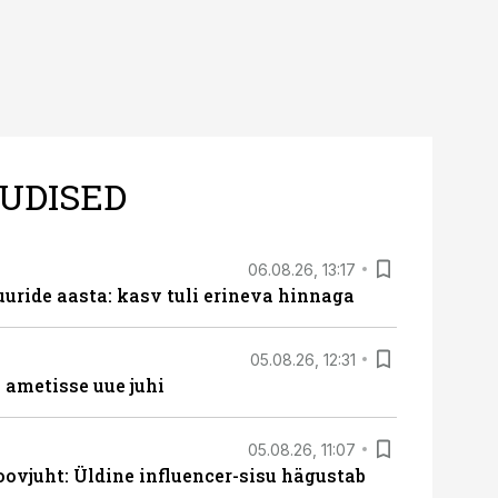
UDISED
06.08.26, 13:17
uride aasta: kasv tuli erineva hinnaga
05.08.26, 12:31
ametisse uue juhi
05.08.26, 11:07
ovjuht: Üldine influencer-sisu hägustab