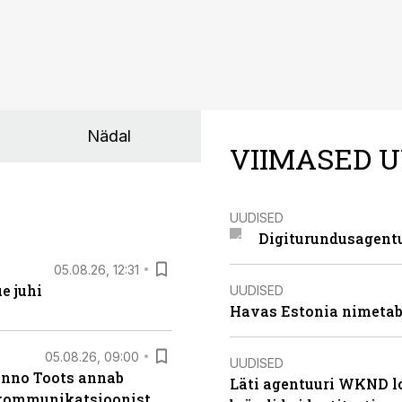
Nädal
VIIMASED U
UUDISED
Digiturundusagentu
05.08.26, 12:31
e juhi
UUDISED
Havas Estonia nimetab 
05.08.26, 09:00
UUDISED
anno Toots annab
Läti agentuuri WKND lo
b kommunikatsioonist