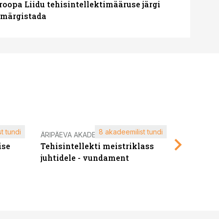
roopa Liidu tehisintellektimääruse järgi
u märgistada
t tundi
8 akadeemilist tundi
ÄRIPÄEVA AKADEEMIA
ÄRIPÄEVA 
ise
Tehisintellekti meistriklass
Edukate f
juhtidele - vundament
kliendiü