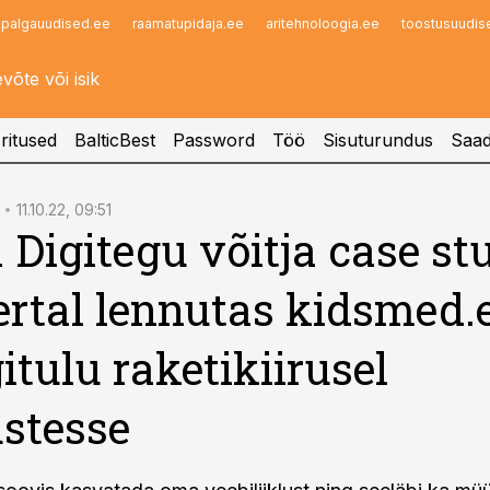
palgauudised.ee
raamatupidaja.ee
aritehnoloogia.ee
toostusuudis
Infopank
Radar
ritused
BalticBest
Password
Töö
Sisuturundus
Saad
11.10.22, 09:51
 Digitegu võitja case st
rtal lennutas kidsmed.
tulu raketikiirusel
stesse