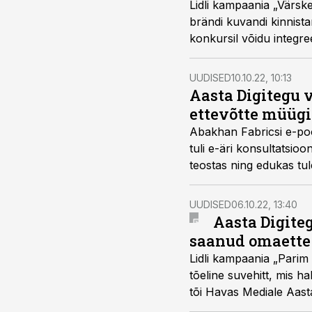
Lidli kampaania „Värske
brändi kuvandi kinnist
konkursil võidu integre
UUDISED
10.10.22, 10:13
Aasta Digitegu v
ettevõtte müügi
Abakhan Fabricsi e-poo
tuli e-äri konsultatsio
teostas ning edukas tu
UUDISED
06.10.22, 13:40
Aasta Digiteg
saanud omaette
Lidli kampaania „Parim su
tõeline suvehitt, mis 
tõi Havas Mediale Aast