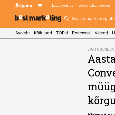
kaubandus.ee
personaliuudised.ee
kinnisvarauudised.ee
imelineajalugu.ee
logistikauudised.ee
imelineteadus.ee
Avaleht
Kõik lood
TOPid
Podcastid
Videod
Ü
cebook
DIGITURUNDUS
Aasta
Twitter)
kedIn
Conve
ail
müügi
k
kõrgu