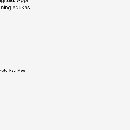
gitulu. Appi
s ning edukas
Foto:
Raul Mee