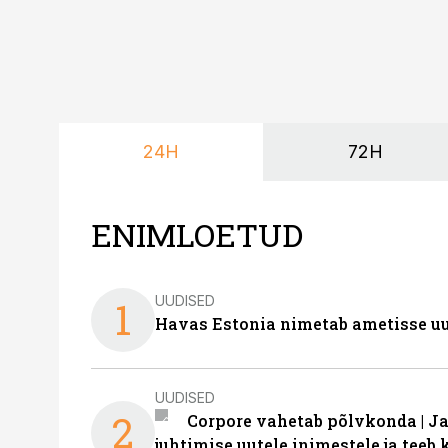
24H
72H
ENIMLOETUD
UUDISED
1
Havas Estonia nimetab ametisse uu
UUDISED
2
Corpore vahetab põlvkonda | J
juhtimise uutele inimestele ja tee