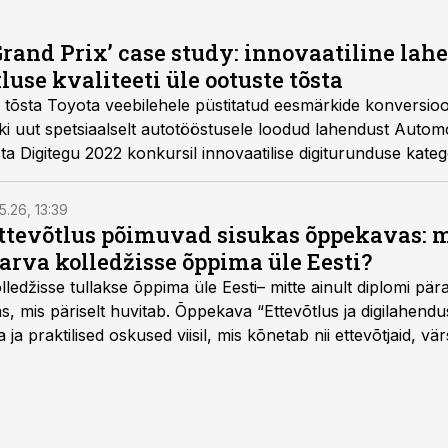
rand Prix’ case study: innovaatiline lahe
luse kvaliteeti üle ootuste tõsta
tõsta Toyota veebilehele püstitatud eesmärkide konversioo
 uut spetsiaalselt autotööstusele loodud lahendust Autom
a Digitegu 2022 konkursil innovaatilise digiturunduse kateg
5.26, 13:39
ettevõtlus põimuvad sisukas õppekavas: m
arva kolledžisse õppima üle Eesti?
ledžisse tullakse õppima üle Eesti– mitte ainult diplomi päras
as, mis päriselt huvitab. Õppekava “Ettevõtlus ja digilahen
 ja praktilised oskused viisil, mis kõnetab nii ettevõtjaid, vär
eha karjääripööret.