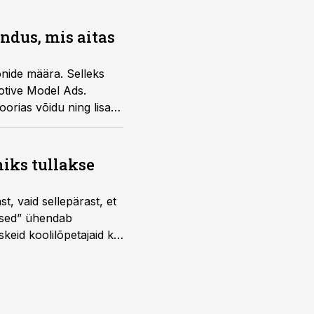
ndus, mis aitas
nide määra. Selleks
otive Model Ads.
oorias võidu ning lisaks
iks tullakse
t, vaid sellepärast, et
dused” ühendab
skeid koolilõpetajaid kui