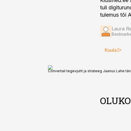
Kidsmed.ee s
tuli digitur
tulemus tõi 
Laura Re
Bestmarke
Kuula
Convertali tegevjuht ja strateeg Jaanus Lahe tä
OLUKO