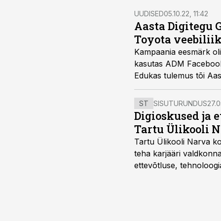
UUDISED
05.10.22, 11:42
Aasta Digitegu G
Toyota veebiliik
Kampaania eesmärk oli 
kasutas ADM Facebooki
Edukas tulemus tõi Aast
ka Grand Prix’.
ST
SISUTURUNDUS
27.0
Digioskused ja 
Tartu Ülikooli N
Tartu Ülikooli Narva kol
teha karjääri valdkonn
ettevõtluse, tehnoloogia
ka neid, kes soovivad t