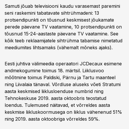
Samuti jõuab televisiooni kaudu varasemast paremini
seni raskemini tabatavate sihtrühmadeni: 13
protsendipunkti on tõusnud keskmisest jõukamate
perede päevane TV vaatamine, 10 protsendipunkti on
tõusnud 15-24-aastaste päevane TV vaatamine. See
kõik teeb reklaamijatele sihtrühma tabamise nimetatud
meediumites lihtsamaks (vähemalt mõneks ajaks).
Eesti juhtiva välimeedia operaatori JCDecaux esimene
andmekogumine toimus 18. märtsil. Liiklusvoo
mõõtmine toimus Paldiski, Pärnu ja Tartu maanteel
ning Liivalaia tänaval. Võrdluse aluseks võeti Stratumi
aasta keskmised liiklusloenduse numbrid ning
Tehnokeskuse 2019. aasta oktoobris teostatud
loendus. Tulemused näitavad, et võrreldes aasta
keskmise liikluskoormusega on liiklus vähenenud 51%
ning 2019. aasta oktoobriga võrreldes 59%.