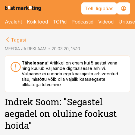
Telli ligipääs
Avaleht
Kõik lood
TOPid
Podcastid
Videod
Üritus
cebook
cebook
Tagasi
Twitter)
Twitter)
MEEDIA JA REKLAAM
20.03.20, 15:10
kedIn
kedIn
Tähelepanu!
Artikkel on enam kui 5 aastat vana
ning kuulub väljaande digitaalsesse arhiivi.
ail
ail
Väljaanne ei uuenda ega kaasajasta arhiveeritud
sisu, mistõttu võib olla vajalik kaasaegsete
k
k
allikatega tutvumine
Indrek Soom: "Segastel
aegadel on oluline fookust
hoida"