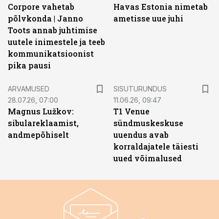
Corpore vahetab
Havas Estonia nimetab
põlvkonda | Janno
ametisse uue juhi
Toots annab juhtimise
uutele inimestele ja teeb
kommunikatsioonist
pika pausi
ST
ARVAMUSED
SISUTURUNDUS
28.07.26, 07:00
11.06.26, 09:47
Magnus Lužkov:
T1 Venue
sibulareklaamist,
sündmuskeskuse
andmepõhiselt
uuendus avab
korraldajatele täiesti
uued võimalused