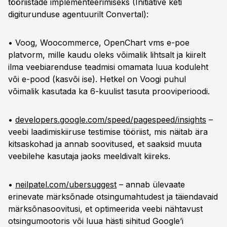
tööriistade implementeerimiseks (Initiative keti
digiturunduse agentuurilt Convertal):
• Voog, Woocommerce, OpenChart vms e-poe
platvorm, mille kaudu oleks võimalik lihtsalt ja kiirelt
ilma veebiarenduse teadmisi omamata luua koduleht
või e-pood (kasvõi ise). Hetkel on Voogi puhul
võimalik kasutada ka 6-kuulist tasuta prooviperioodi.
•
developers.google.com/speed/pagespeed/insights
–
veebi laadimiskiiruse testimise tööriist, mis näitab ära
kitsaskohad ja annab soovitused, et saaksid muuta
veebilehe kasutaja jaoks meeldivalt kiireks.
•
neilpatel.com/ubersuggest
– annab ülevaate
erinevate märksõnade otsingumahtudest ja täiendavaid
märksõnasoovitusi, et optimeerida veebi nähtavust
otsingumootoris või luua hästi sihitud Google’i