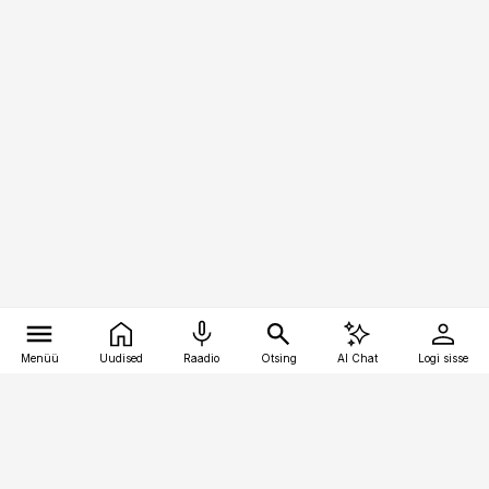
Menüü
Uudised
Raadio
Otsing
AI Chat
Logi sisse
Vana-Lõuna 39/1, 19094 Tallinn
(+372) 667 0111