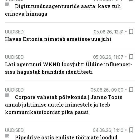
Digiturundusagentuuride aasta: kasv tuli
erineva hinnaga
UUDISED
05.08.26, 12:31
Havas Estonia nimetab ametisse uue juhi
UUDISED
05.08.26, 11:07
Läti agentuuri WKND loovjuht: Üldine influencer-
sisu hägustab brändide identiteeti
UUDISED
05.08.26, 09:00
Corpore vahetab põlvkonda | Janno Toots
annab juhtimise uutele inimestele ja teeb
kommunikatsioonist pika pausi
UUDISED
04.08.26, 14:10
Pipedrive ostis endiste töötajate loodud