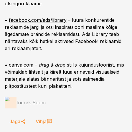
otsingureklaame.
•
facebook.com/ads/library
– luura konkurentide
reklaamide järgi ja otsi inspiratsiooni maailma kõige
ägedamate brändide reklaamidest. Ads Library teeb
nähtavaks kõik hetkel aktiivsed Facebooki reklaamid
eri reklaamijatelt.
•
canva.com
–
drag & dro
p stiilis kujundustööriist, mis
võimaldab lihtsalt ja kiirelt luua erinevaid visuaalseid
materjale alates bänneritest ja sotsiaalmeedia
piltpostitustest kuni plakatiteni.
Indrek Soom
Jaga
Vihja