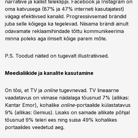
narratiive ja kallist teleklippi. Facebook ja Instagram on
oma katvusega (87% ja 47% interneti kasutajatest)
vägagi efektiivsed kanalid. Progressiivsemad brändid
juba selle kõigega ka tegelevad. Niisama brändi ainult
odavamate reklaamihindade tõttu kommunikeerima
minna poleks aga ilmselt kõige parem mõte.
P.S. Toodud näited on tugevalt illustratiivsed.
Meedialiikide ja kanalite kasutamine
On tõsi, et TV ja
online
tugevnevad. TV lineaarne
vaadatavus on viimase nädalaga tõusnud 7% (allikas:
Kantar Emor), kohalike
online-
portaalide külastatavus
9% (allikas: Gemius). Lisaks on samade allikate põhjal
tõusnud 9% teleri ees ning suisa 49% kohalikes
portaalides veedetud aeg.