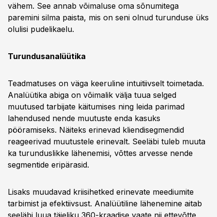
vähem. See annab võimaluse oma sõnumitega
paremini silma paista, mis on seni olnud turunduse üks
olulisi pudelikaelu.
Turundusanalüütika
Teadmatuses on väga keeruline intuitiivselt toimetada.
Analüütika abiga on võimalik välja tuua selged
muutused tarbijate käitumises ning leida parimad
lahendused nende muutuste enda kasuks
pööramiseks. Näiteks erinevad kliendisegmendid
reageerivad muutustele erinevalt. Seeläbi tuleb muuta
ka turunduslikke lähenemisi, võttes arvesse nende
segmentide eripärasid.
Lisaks muudavad kriisihetked erinevate meediumite
tarbimist ja efektiivsust. Analüütiline lähenemine aitab
seeläbi luua täieliku 360-kraadise vaate nii ettevõtte