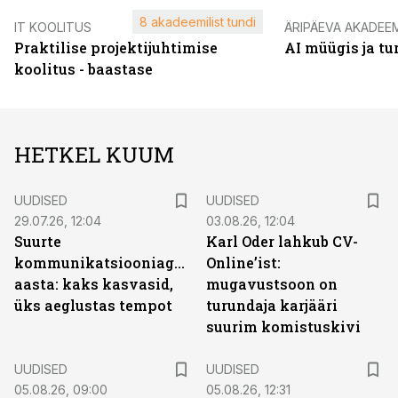
8 akadeemilist tundi
IT KOOLITUS
ÄRIPÄEVA AKADEE
Praktilise projektijuhtimise
AI müügis ja t
koolitus - baastase
HETKEL KUUM
UUDISED
UUDISED
29.07.26, 12:04
03.08.26, 12:04
Suurte
Karl Oder lahkub CV-
kommunikatsiooniagentuuride
Online’ist:
aasta: kaks kasvasid,
mugavustsoon on
üks aeglustas tempot
turundaja karjääri
suurim komistuskivi
UUDISED
UUDISED
05.08.26, 09:00
05.08.26, 12:31