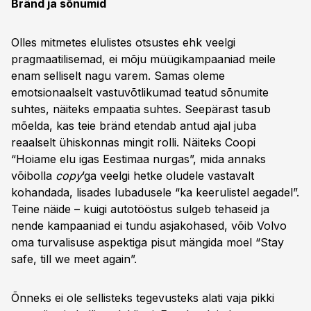
Bränd ja sõnumid
Olles mitmetes elulistes otsustes ehk veelgi
pragmaatilisemad, ei mõju müügikampaaniad meile
enam selliselt nagu varem. Samas oleme
emotsionaalselt vastuvõtlikumad teatud sõnumite
suhtes, näiteks empaatia suhtes. Seepärast tasub
mõelda, kas teie bränd etendab antud ajal juba
reaalselt ühiskonnas mingit rolli. Näiteks Coopi
“Hoiame elu igas Eestimaa nurgas”, mida annaks
võibolla
copy
’ga veelgi hetke oludele vastavalt
kohandada, lisades lubadusele “ka keerulistel aegadel”.
Teine näide – kuigi autotööstus sulgeb tehaseid ja
nende kampaaniad ei tundu asjakohased, võib Volvo
oma turvalisuse aspektiga pisut mängida moel “Stay
safe, till we meet again”.
Õnneks ei ole sellisteks tegevusteks alati vaja pikki