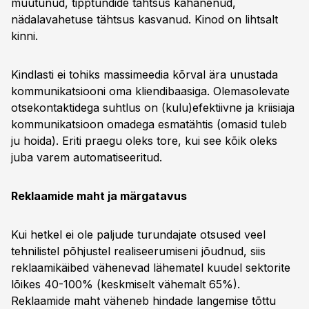
muutunud, tipptundide tähtsus kahanenud,
nädalavahetuse tähtsus kasvanud. Kinod on lihtsalt
kinni.
Kindlasti ei tohiks massimeedia kõrval ära unustada
kommunikatsiooni oma kliendibaasiga. Olemasolevate
otsekontaktidega suhtlus on (kulu)efektiivne ja kriisiaja
kommunikatsioon omadega esmatähtis (omasid tuleb
ju hoida). Eriti praegu oleks tore, kui see kõik oleks
juba varem automatiseeritud.
Reklaamide maht ja märgatavus
Kui hetkel ei ole paljude turundajate otsused veel
tehnilistel põhjustel realiseerumiseni jõudnud, siis
reklaamikäibed vähenevad lähematel kuudel sektorite
lõikes 40-100% (keskmiselt vähemalt 65%).
Reklaamide maht väheneb hindade langemise tõttu