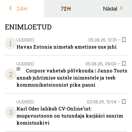
24H
72H
Nädal
ENIMLOETUD
UUDISED
05.08.26, 12:31
1
Havas Estonia nimetab ametisse uue juhi
UUDISED
05.08.26, 09:00
Corpore vahetab põlvkonda | Janno Toots
2
annab juhtimise uutele inimestele ja teeb
kommunikatsioonist pika pausi
UUDISED
03.08.26, 12:04
Karl Oder lahkub CV-Online’ist:
3
mugavustsoon on turundaja karjääri suurim
komistuskivi