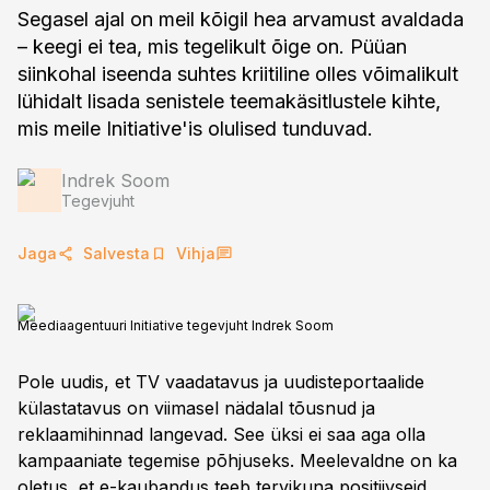
Segasel ajal on meil kõigil hea arvamust avaldada
– keegi ei tea, mis tegelikult õige on. Püüan
siinkohal iseenda suhtes kriitiline olles võimalikult
lühidalt lisada senistele teemakäsitlustele kihte,
mis meile Initiative'is olulised tunduvad.
Indrek Soom
Tegevjuht
Jaga
Salvesta
Vihja
Meediaagentuuri Initiative tegevjuht Indrek Soom
Pole uudis, et TV vaadatavus ja uudisteportaalide
külastatavus on viimasel nädalal tõusnud ja
reklaamihinnad langevad. See üksi ei saa aga olla
kampaaniate tegemise põhjuseks. Meelevaldne on ka
oletus, et e-kaubandus teeb tervikuna positiivseid