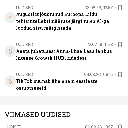
UUDISED
03.08.26, 13:57
Augustist jõustunud Euroopa Liidu
4
tehisintellektimääruse järgi tuleb AI-ga
loodud sisu märgistada
UUDISED
22.07.26, 11:53
5
Aasta juhatuses: Anna-Liisa Laas lahkus
Intense Growth HUBi ridadest
UUDISED
04.08.26, 09:15
6
TikTok suunab üha enam eestlaste
ostuotsuseid
VIIMASED UUDISED
UUDISED
06.08.26, 13:17