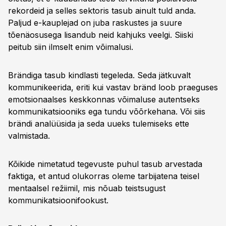
rekordeid ja selles sektoris tasub ainult tuld anda.
Paljud e-kauplejad on juba raskustes ja suure
tõenäosusega lisandub neid kahjuks veelgi. Siiski
peitub siin ilmselt enim võimalusi.
Brändiga tasub kindlasti tegeleda. Seda jätkuvalt
kommunikeerida, eriti kui vastav bränd loob praeguses
emotsionaalses keskkonnas võimaluse autentseks
kommunikatsiooniks ega tundu võõrkehana. Või siis
brändi analüüsida ja seda uueks tulemiseks ette
valmistada.
Kõikide nimetatud tegevuste puhul tasub arvestada
faktiga, et antud olukorras oleme tarbijatena teisel
mentaalsel režiimil, mis nõuab teistsugust
kommunikatsioonifookust.