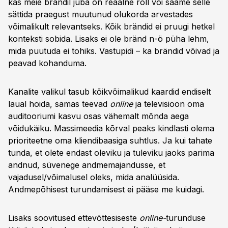
kas meie brändil juba on reaalne roll või saame selle
sättida praegust muutunud olukorda arvestades
võimalikult relevantseks. Kõik brändid ei pruugi hetkel
konteksti sobida. Lisaks ei ole bränd n-ö püha lehm,
mida puutuda ei tohiks. Vastupidi – ka brändid võivad ja
peavad kohanduma.
Kanalite valikul tasub kõikvõimalikud kaardid endiselt
laual hoida, samas teevad
online
ja televisioon oma
auditooriumi kasvu osas vähemalt mõnda aega
võidukäiku. Massimeedia kõrval peaks kindlasti olema
prioriteetne oma kliendibaasiga suhtlus. Ja kui tahate
tunda, et olete endast oleviku ja tuleviku jaoks parima
andnud, süvenege andmemajandusse, et
vajadusel/võimalusel oleks, mida analüüsida.
Andmepõhisest turundamisest ei pääse me kuidagi.
Lisaks soovitused ettevõttesiseste
online-
turunduse