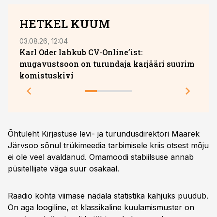
HETKEL KUUM
03.08.26, 12:04
05.08.
Karl Oder lahkub CV-Online’ist:
Hava
mugavustsoon on turundaja karjääri suurim
komistuskivi
Õhtuleht Kirjastuse levi- ja turundusdirektori Maarek
Järvsoo sõnul trükimeedia tarbimisele kriis otsest mõju
ei ole veel avaldanud. Omamoodi stabiilsuse annab
püsitellijate väga suur osakaal.
Raadio kohta viimase nädala statistika kahjuks puudub.
On aga loogiline, et klassikaline kuulamismuster on