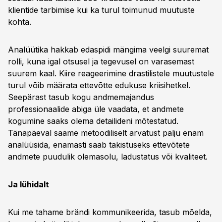
klientide tarbimise kui ka turul toimunud muutuste
kohta.
Analüütika hakkab edaspidi mängima veelgi suuremat
rolli, kuna igal otsusel ja tegevusel on varasemast
suurem kaal. Kiire reageerimine drastilistele muutustele
turul võib määrata ettevõtte edukuse kriisihetkel.
Seepärast tasub kogu andmemajandus
professionaalide abiga üle vaadata, et andmete
kogumine saaks olema detailideni mõtestatud.
Tänapäeval saame metoodiliselt arvatust palju enam
analüüsida, enamasti saab takistuseks ettevõtete
andmete puudulik olemasolu, ladustatus või kvaliteet.
Ja lühidalt
Kui me tahame brändi kommunikeerida, tasub mõelda,