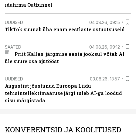
idufirma Outfunnel
UUDISED
04.08.26, 09:15
TikTok suunab üha enam eestlaste ostuotsuseid
SAATED
04.08.26, 09:12
Priit Kallas: järgmise aasta jooksul võtab AI
üle suure osa ajutööst
UUDISED
03.08.26, 13:57
Augustist jõustunud Euroopa Liidu
tehisintellektimääruse järgi tuleb AI-ga loodud
sisu märgistada
KONVERENTSID JA KOOLITUSED