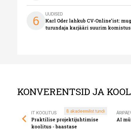
UUDISED
6
Karl Oder lahkub CV-Online’ist: m
turundaja karjääri suurim komistus
KONVERENTSID JA KOO
8 akadeemilist tundi
IT KOOLITUS
ÄRIPÄE
Praktilise projektijuhtimise
AI mü
koolitus - baastase