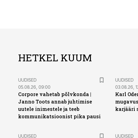
HETKEL KUUM
UUDISED
UUDISED
05.08.26, 09:00
03.08.26, 1
Corpore vahetab põlvkonda |
Karl Oder
Janno Toots annab juhtimise
mugavust
uutele inimestele ja teeb
karjääri
kommunikatsioonist pika pausi
UUDISED
UUDISED