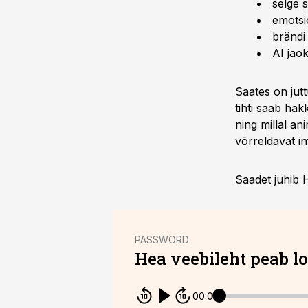
selge s
emotsi
brändi 
AI jao
Saates on jutt
tihti saab ha
ning millal an
võrreldavat in
Saadet juhib H
PASSWORD
Hea veebileht peab l
00:00