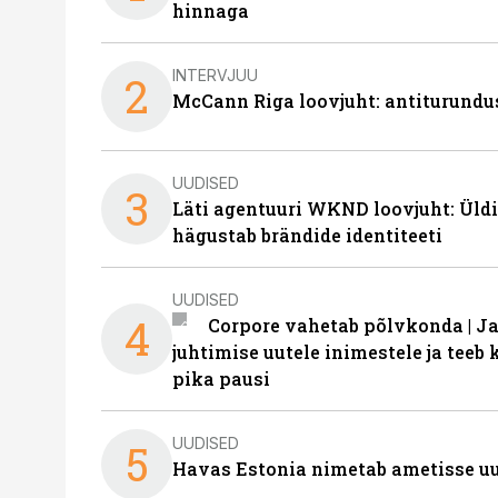
hinnaga
INTERVJUU
2
McCann Riga loovjuht: antiturundu
UUDISED
3
Läti agentuuri WKND loovjuht: Üldi
hägustab brändide identiteeti
UUDISED
4
Corpore vahetab põlvkonda | J
juhtimise uutele inimestele ja tee
pika pausi
UUDISED
5
Havas Estonia nimetab ametisse uu