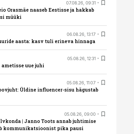
07.08.26, 09:31
eio Orasmäe naaseb Eestisse ja hakkab
si müüki
06.08.26, 13:17
uride aasta: kasv tuli erineva hinnaga
05.08.26, 12:31
ametisse uue juhi
05.08.26, 11:07
ovjuht: Üldine influencer-sisu hägustab
05.08.26, 09:00
lvkonda | Janno Toots annab juhtimise
eeb kommunikatsioonist pika pausi