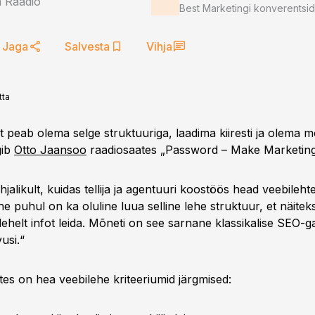
a Raadio
Best Marketingi konverentsi
Jaga
Salvesta
Vihja
tta
 peab olema selge struktuuriga, laadima kiiresti ja olema mo
gib
Otto Jaansoo
raadiosaates „Password – Make Marketing
hjalikult, kuidas tellija ja agentuuri koostöös head veebileht
he puhul on ka oluline luua selline lehe struktuur, et näit
ehelt infot leida. Mõneti on see sarnane klassikalise SEO-g
usi.“
es on hea veebilehe kriteeriumid järgmised: