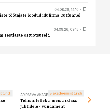
04.08.26, 14:10
iste töötajate loodud idufirma Outfunnel
04.08.26, 09:15
m eestlaste ostuotsuseid
t tundi
8 akadeemilist tundi
ÄRIPÄEVA AKADEEMIA
ÄRIPÄEVA 
ise
Tehisintellekti meistriklass
Edukate f
juhtidele - vundament
kliendiü