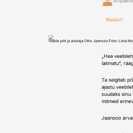
Äripäev
Kuula
Hable juht ja asutaja Otto Jaansoo.
Foto:
Liina No
„Hea veebileht
laitmatu“, rää
Ta selgitab põ
ajastu veebile
suudaks sinu l
mitmeid erinev
Jaansoo arvat