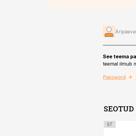
Äripäeva
See teema pa
teemal ilmub m
Password
SEOTUD
ST