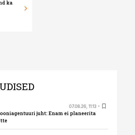
ind ka
Kuidas mõõta 
ärile väärtust
UDISED
07.08.26, 11:13
oniagentuuri juht: Enam ei planeerita
tte