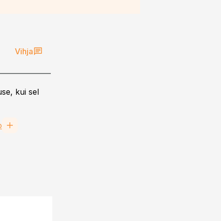
Vihja
se, kui sel
o
ST
21.08.25, 13:23