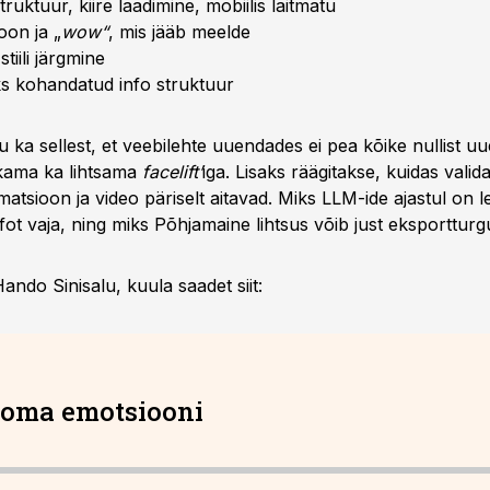
truktuur, kiire laadimine, mobiilis laitmatu
oon ja „
wow“
, mis jääb meelde
stiili järgmine
ks kohandatud info struktuur
u ka sellest, et veebilehte uuendades ei pea kõike nullist uu
kkama ka lihtsama
facelift’
iga. Lisaks räägitakse, kuidas valid
imatsioon ja video päriselt aitavad. Miks LLM-ide ajastul on
fot vaja, ning miks Põhjamaine lihtsus võib just eksportturg
ando Sinisalu, kuula saadet siit:
ooma emotsiooni