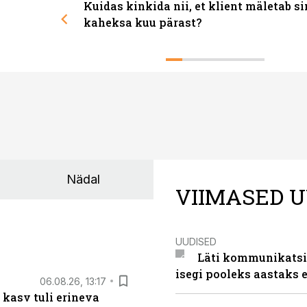
Kuidas kinkida nii, et klient mäletab s
kaheksa kuu pärast?
Nädal
VIIMASED U
UUDISED
Läti kommunikatsio
isegi pooleks aastaks e
06.08.26, 13:17
 kasv tuli erineva