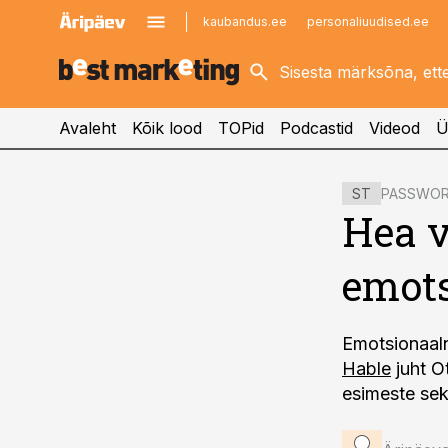
kaubandus.ee
personaliuudised.ee
kinnisvarauudised.ee
imelineajalugu.ee
logistikauudised.ee
imelineteadus.ee
Avaleht
Kõik lood
TOPid
Podcastid
Videod
Ü
cebook
cebook
PASSWO
ST
Twitter)
Twitter)
Hea v
kedIn
kedIn
emots
ail
ail
k
k
Emotsionaaln
Hable
juht O
esimeste sek