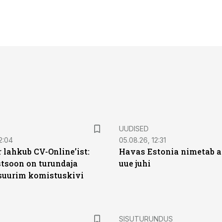
UUDISED
2:04
05.08.26, 12:31
 lahkub CV-Online’ist:
Havas Estonia nimetab 
soon on turundaja
uue juhi
 suurim komistuskivi
ST
SISUTURUNDUS