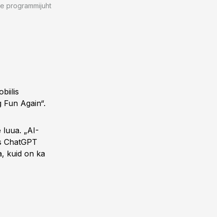
de programmijuht
biilis
 Fun Again“.
e luua. „AI-
eks ChatGPT
a, kuid on ka