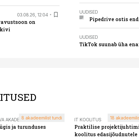
UUDISED
03.08.26, 12:04
Pipedrive ostis end
ugavustsoon on
kivi
UUDISED
TikTok suunab üha ena
LITUSED
8 akadeemilist tundi
18 akadeemilis
VA AKADEEMIA
IT KOOLITUS
ügis ja turunduses
Praktilise projektijuhtim
koolitus edasijõudnutele