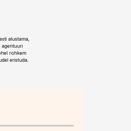
esti alustama,
a agentuuri
 lehel rohkem
udel eristuda.