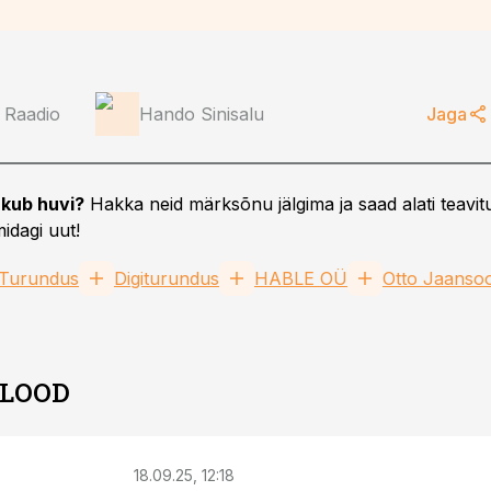
 Raadio
Hando Sinisalu
Jaga
kub huvi?
Hakka neid märksõnu jälgima ja saad alati teavitu
idagi uut!
Turundus
Digiturundus
HABLE OÜ
Otto Jaanso
 LOOD
18.09.25, 12:18