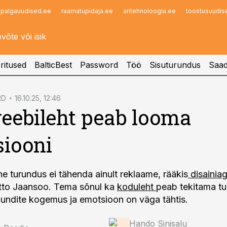
palgauudised.ee
raamatupidaja.ee
aritehnoloogia.ee
toostusuudis
Infopank
Radar
ritused
BalticBest
Password
Töö
Sisuturundus
Saad
RD
16.10.25, 12:46
eebileht peab looma
iooni
e turundus ei tähenda ainult reklaame, rääkis
disainia
tto Jaansoo. Tema sõnul ka
koduleht
peab tekitama tu
undite kogemus ja emotsioon on väga tähtis.
Hando Sinisalu