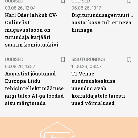
UUDISED
UUDISED
03.08.26, 12:04
06.08.26, 13:17
Karl Oder lahkub CV-
Digiturundusagentuuride
Online’ist:
aasta: kasv tuli erineva
mugavustsoon on
hinnaga
turundaja karjääri
suurim komistuskivi
ST
UUDISED
SISUTURUNDUS
03.08.26, 13:57
11.06.26, 09:47
Augustist jõustunud
T1 Venue
Euroopa Liidu
sündmuskeskuse
tehisintellektimääruse
uuendus avab
järgi tuleb AI-ga loodud
korraldajatele täiesti
sisu märgistada
uued võimalused