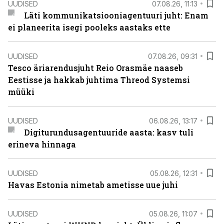
UUDISED
07.08.26, 11:13
Läti kommunikatsiooniagentuuri juht: Enam
ei planeerita isegi pooleks aastaks ette
UUDISED
07.08.26, 09:31
Tesco äriarendusjuht Reio Orasmäe naaseb
Eestisse ja hakkab juhtima Threod Systemsi
müüki
UUDISED
06.08.26, 13:17
Digiturundusagentuuride aasta: kasv tuli
erineva hinnaga
UUDISED
05.08.26, 12:31
Havas Estonia nimetab ametisse uue juhi
UUDISED
05.08.26, 11:07