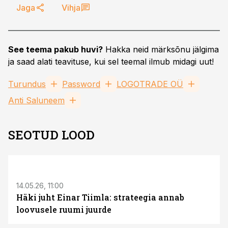
Jaga
Vihja
See teema pakub huvi?
Hakka neid märksõnu jälgima
ja saad alati teavituse, kui sel teemal ilmub midagi uut!
Turundus
Password
LOGOTRADE OÜ
Anti Saluneem
SEOTUD LOOD
ST
14.05.26, 11:00
Häki juht Einar Tiimla: strateegia annab
loovusele ruumi juurde