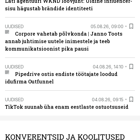
Läti agentuuri WKND loovjuht: Üldine influencer-
sisu hägustab brändide identiteeti
UUDISED
05.08.26, 09:00
Corpore vahetab põlvkonda | Janno Toots
annab juhtimise uutele inimestele ja teeb
kommunikatsioonist pika pausi
UUDISED
04.08.26, 14:10
Pipedrive ostis endiste töötajate loodud
idufirma Outfunnel
UUDISED
04.08.26, 09:15
TikTok suunab üha enam eestlaste ostuotsuseid
KONVERENTSID JA KOOLITUSED