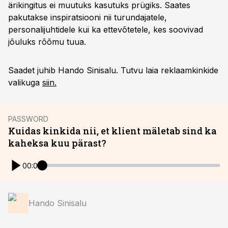
ärikingitus ei muutuks kasutuks prügiks. Saates
pakutakse inspiratsiooni nii turundajatele,
personalijuhtidele kui ka ettevõtetele, kes soovivad
jõuluks rõõmu tuua.
Saadet juhib Hando Sinisalu. Tutvu laia reklaamkinkide
valikuga
siin.
PASSWORD
Kuidas kinkida nii, et klient mäletab sind ka
kaheksa kuu pärast?
00:00
Hando Sinisalu