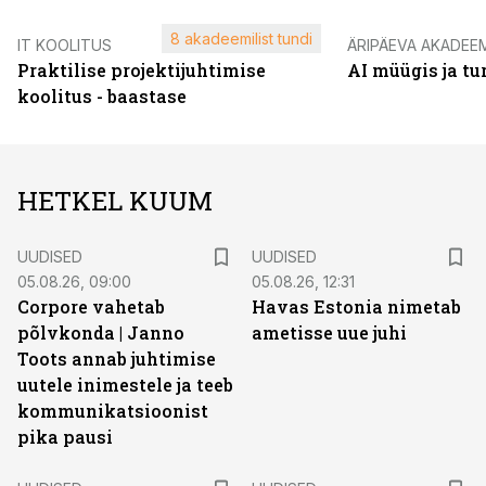
8 akadeemilist tundi
IT KOOLITUS
ÄRIPÄEVA AKADEE
Praktilise projektijuhtimise
AI müügis ja t
koolitus - baastase
HETKEL KUUM
UUDISED
UUDISED
05.08.26, 09:00
05.08.26, 12:31
Corpore vahetab
Havas Estonia nimetab
põlvkonda | Janno
ametisse uue juhi
Toots annab juhtimise
uutele inimestele ja teeb
kommunikatsioonist
pika pausi