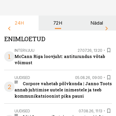
24H
72H
Nädal
ENIMLOETUD
INTERVJUU
27.07.26, 13:20
1
McCann Riga loovjuht: antiturundus võtab
võimust
UUDISED
05.08.26, 09:00
Corpore vahetab põlvkonda | Janno Toots
2
annab juhtimise uutele inimestele ja teeb
kommunikatsioonist pika pausi
UUDISED
07.08.26, 11:13