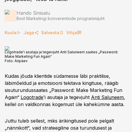
Hando Sinisalu
Best Marketingi konverentside programmijuht
Kuula
Jaga
Salvesta
Vihja
Logotrade'i asutaja ja tegevjuht Anti Saluneem saates „Password:
Make Marketing Fun Again“
Foto:
Äripäev
Kuidas jõuda klientide südamesse läbi praktilise,
läbimõeldud ja emotsiooni tekitava kingituse, räägib
sisuturundussaates „Password: Make Marketing Fun
Again“
Logotrade
'i asutaja ja tegevjuht
Anti Saluneem
,
kellel on valdkonnas kogemust üle kahekümne aasta.
Juttu tuleb sellest, miks ärikingitused pole pelgalt
„nännikott“, vaid strateegiline osa turundusest ja