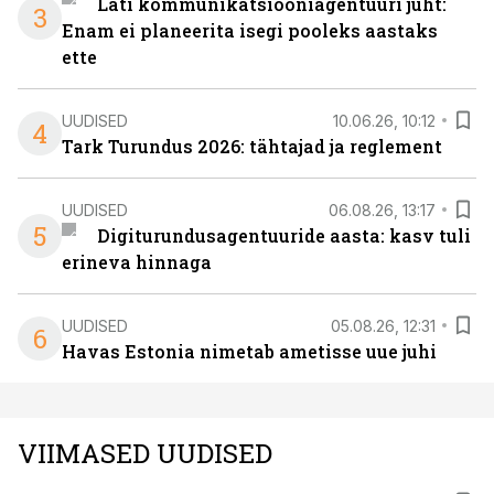
Läti kommunikatsiooniagentuuri juht:
3
Enam ei planeerita isegi pooleks aastaks
ette
UUDISED
10.06.26, 10:12
4
Tark Turundus 2026: tähtajad ja reglement
UUDISED
06.08.26, 13:17
5
Digiturundusagentuuride aasta: kasv tuli
erineva hinnaga
UUDISED
05.08.26, 12:31
6
Havas Estonia nimetab ametisse uue juhi
VIIMASED UUDISED