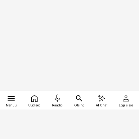
Menüü
Uudised
Raadio
Otsing
AI Chat
Logi sisse
Vana-Lõuna 39/1, 19094 Tallinn