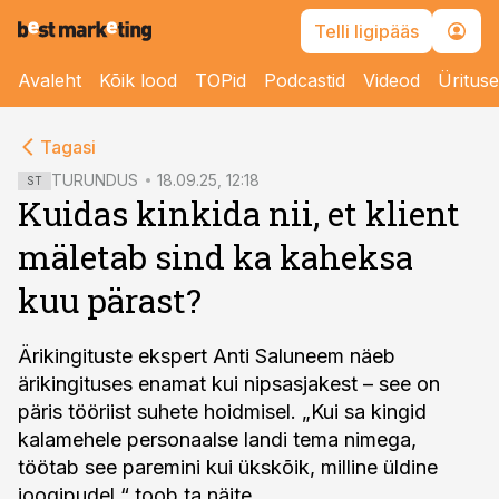
Telli ligipääs
Avaleht
Kõik lood
TOPid
Podcastid
Videod
Üritus
cebook
cebook
Tagasi
Twitter)
Twitter)
TURUNDUS
18.09.25, 12:18
ST
Kuidas kinkida nii, et klient
kedIn
kedIn
mäletab sind ka kaheksa
ail
ail
kuu pärast?
k
k
Ärikingituste ekspert Anti Saluneem näeb
ärikingituses enamat kui nipsasjakest – see on
päris tööriist suhete hoidmisel. „Kui sa kingid
kalamehele personaalse landi tema nimega,
töötab see paremini kui ükskõik, milline üldine
joogipudel,“ toob ta näite.