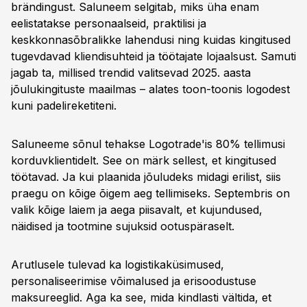
brändingust. Saluneem selgitab, miks üha enam
eelistatakse personaalseid, praktilisi ja
keskkonnasõbralikke lahendusi ning kuidas kingitused
tugevdavad kliendisuhteid ja töötajate lojaalsust. Samuti
jagab ta, millised trendid valitsevad 2025. aasta
jõulukingituste maailmas – alates toon-toonis logodest
kuni padelireketiteni.
Saluneeme sõnul tehakse Logotrade'is 80% tellimusi
korduvklientidelt. See on märk sellest, et kingitused
töötavad. Ja kui plaanida jõuludeks midagi erilist, siis
praegu on kõige õigem aeg tellimiseks. Septembris on
valik kõige laiem ja aega piisavalt, et kujundused,
näidised ja tootmine sujuksid ootuspäraselt.
Arutlusele tulevad ka logistikaküsimused,
personaliseerimise võimalused ja erisoodustuse
maksureeglid. Aga ka see, mida kindlasti vältida, et