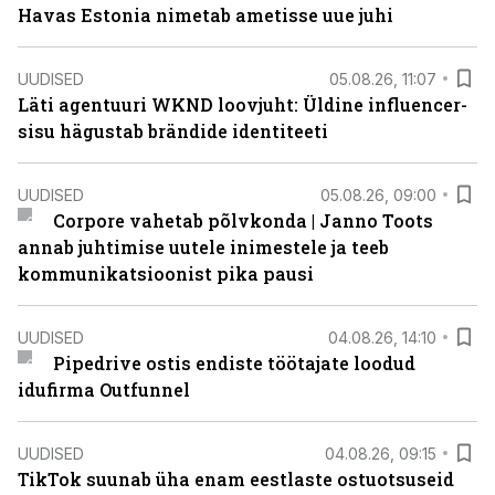
Havas Estonia nimetab ametisse uue juhi
UUDISED
05.08.26, 11:07
Läti agentuuri WKND loovjuht: Üldine influencer-
sisu hägustab brändide identiteeti
UUDISED
05.08.26, 09:00
Corpore vahetab põlvkonda | Janno Toots
annab juhtimise uutele inimestele ja teeb
kommunikatsioonist pika pausi
UUDISED
04.08.26, 14:10
Pipedrive ostis endiste töötajate loodud
idufirma Outfunnel
UUDISED
04.08.26, 09:15
TikTok suunab üha enam eestlaste ostuotsuseid