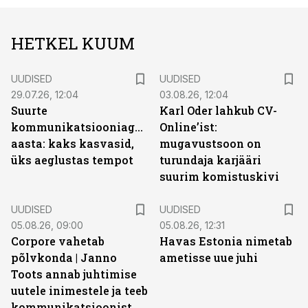
HETKEL KUUM
UUDISED
UUDISED
29.07.26, 12:04
03.08.26, 12:04
Suurte
Karl Oder lahkub CV-
kommunikatsiooniagentuuride
Online’ist:
aasta: kaks kasvasid,
mugavustsoon on
üks aeglustas tempot
turundaja karjääri
suurim komistuskivi
UUDISED
UUDISED
05.08.26, 09:00
05.08.26, 12:31
Corpore vahetab
Havas Estonia nimetab
põlvkonda | Janno
ametisse uue juhi
Toots annab juhtimise
uutele inimestele ja teeb
kommunikatsioonist