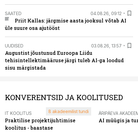
SAATED
04.08.26, 09:12
Priit Kallas: järgmise aasta jooksul võtab AI
üle suure osa ajutööst
UUDISED
03.08.26, 13:57
Augustist jõustunud Euroopa Liidu
tehisintellektimääruse järgi tuleb AI-ga loodud
sisu märgistada
KONVERENTSID JA KOOLITUSED
8 akadeemilist tundi
IT KOOLITUS
ÄRIPÄEVA AKADEE
Praktilise projektijuhtimise
AI müügis ja t
koolitus - baastase