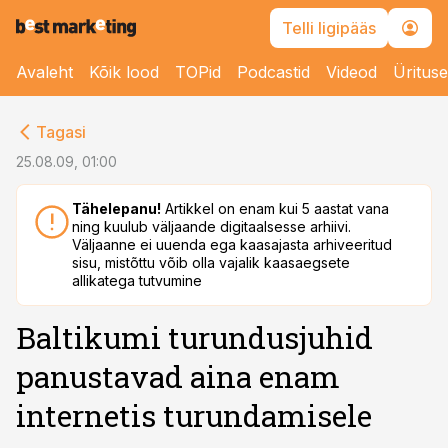
Telli ligipääs
Avaleht
Kõik lood
TOPid
Podcastid
Videod
Üritus
cebook
Tagasi
Twitter)
25.08.09, 01:00
kedIn
Tähelepanu!
Artikkel on enam kui 5 aastat vana
ning kuulub väljaande digitaalsesse arhiivi.
ail
Väljaanne ei uuenda ega kaasajasta arhiveeritud
sisu, mistõttu võib olla vajalik kaasaegsete
k
allikatega tutvumine
Baltikumi turundusjuhid
panustavad aina enam
internetis turundamisele