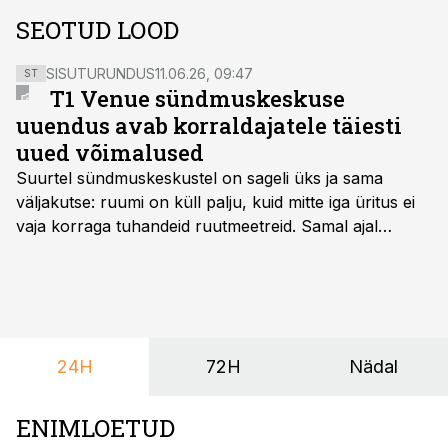
SEOTUD LOOD
SISUTURUNDUS
11.06.26, 09:47
ST
T1 Venue sündmuskeskuse
uuendus avab korraldajatele täiesti
uued võimalused
Suurtel sündmuskeskustel on sageli üks ja sama
väljakutse: ruumi on küll palju, kuid mitte iga üritus ei
vaja korraga tuhandeid ruutmeetreid. Samal ajal
soovivad ettevõtted ja korraldajad üha enam
paindlikkust – võimalust ühendada konverents, gala,
töötoad, meelelahutus ja võrgustumine tervikuks, ilma
et peaks kasutama mitut erinevat asukohta. T1
keskuses tegutsev sündmuskeskus T1 Venue on just
24H
72H
Nädal
nendele vajadustele vastanud uuendusega, mis pakub
senisest oluliselt rohkem lahendusi.
ENIMLOETUD