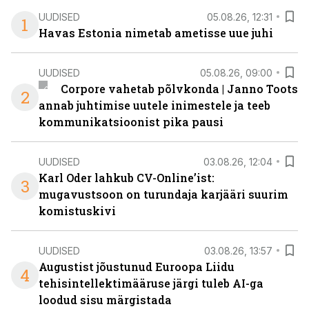
UUDISED
05.08.26, 12:31
1
Havas Estonia nimetab ametisse uue juhi
UUDISED
05.08.26, 09:00
Corpore vahetab põlvkonda | Janno Toots
2
annab juhtimise uutele inimestele ja teeb
kommunikatsioonist pika pausi
UUDISED
03.08.26, 12:04
Karl Oder lahkub CV-Online’ist:
3
mugavustsoon on turundaja karjääri suurim
komistuskivi
UUDISED
03.08.26, 13:57
Augustist jõustunud Euroopa Liidu
4
tehisintellektimääruse järgi tuleb AI-ga
loodud sisu märgistada