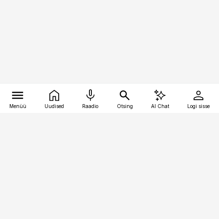
Menüü
Uudised
Raadio
Otsing
AI Chat
Logi sisse
Vana-Lõuna 39/1, 19094 Tallinn
(+372) 667 0111
bestmarketing@best-marketing.ee
Telli
Reklaam
Firmast