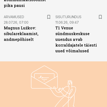
pika pausi
ST
ARVAMUSED
SISUTURUNDUS
28.07.26, 07:00
11.06.26, 09:47
Magnus Lužkov:
T1 Venue
sibulareklaamist,
sündmuskeskuse
andmepõhiselt
uuendus avab
korraldajatele täiesti
uued võimalused