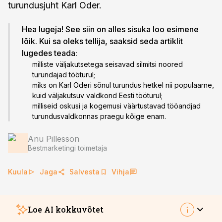
turundusjuht Karl Oder.
Hea lugeja! See siin on alles sisuka loo esimene
lõik. Kui sa oleks tellija, saaksid seda artiklit
lugedes teada:
milliste väljakutsetega seisavad silmitsi noored
turundajad tööturul;
miks on Karl Oderi sõnul turundus hetkel nii populaarne,
kuid väljakutsuv valdkond Eesti tööturul;
milliseid oskusi ja kogemusi väärtustavad tööandjad
turundusvaldkonnas praegu kõige enam.
Anu Pillesson
Bestmarketingi toimetaja
Kuula
Jaga
Salvesta
Vihja
Loe AI kokkuvõtet