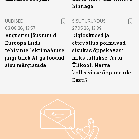
hinnaga
ST
UUDISED
SISUTURUNDUS
03.08.26, 13:57
27.05.26, 13:39
Augustist jõustunud
Digioskused ja
Euroopa Liidu
ettevõtlus põimuvad
tehisintellektimääruse
sisukas õppekavas:
järgi tuleb AI-ga loodud
miks tullakse Tartu
sisu märgistada
Ülikooli Narva
kolledžisse õppima üle
Eesti?