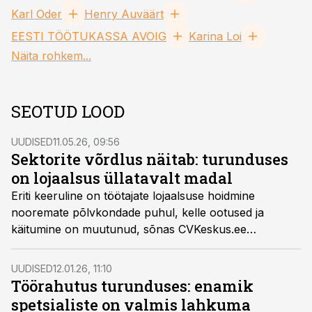
Karl Oder
Henry Auväärt
EESTI TÖÖTUKASSA AVOIG
Karina Loi
Näita rohkem...
SEOTUD LOOD
UUDISED
11.05.26, 09:56
Sektorite võrdlus näitab: turunduses
on lojaalsus üllatavalt madal
Eriti keeruline on töötajate lojaalsuse hoidmine
nooremate põlvkondade puhul, kelle ootused ja
käitumine on muutunud, sõnas CVKeskus.ee
turundusjuht Henry Auväärt.
UUDISED
12.01.26, 11:10
Töörahutus turunduses: enamik
spetsialiste on valmis lahkuma