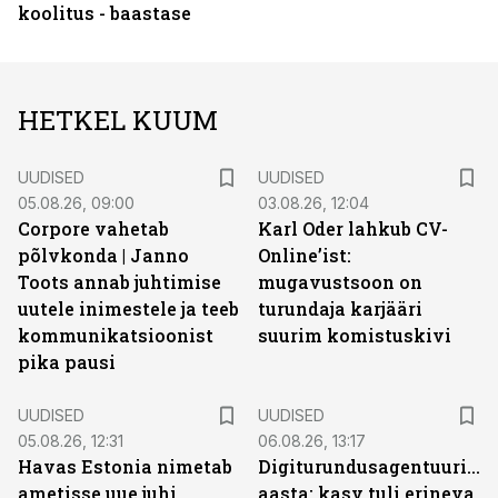
koolitus - baastase
HETKEL KUUM
UUDISED
UUDISED
05.08.26, 09:00
03.08.26, 12:04
Corpore vahetab
Karl Oder lahkub CV-
põlvkonda | Janno
Online’ist:
Toots annab juhtimise
mugavustsoon on
uutele inimestele ja teeb
turundaja karjääri
kommunikatsioonist
suurim komistuskivi
pika pausi
UUDISED
UUDISED
05.08.26, 12:31
06.08.26, 13:17
Havas Estonia nimetab
Digiturundusagentuuride
ametisse uue juhi
aasta: kasv tuli erineva