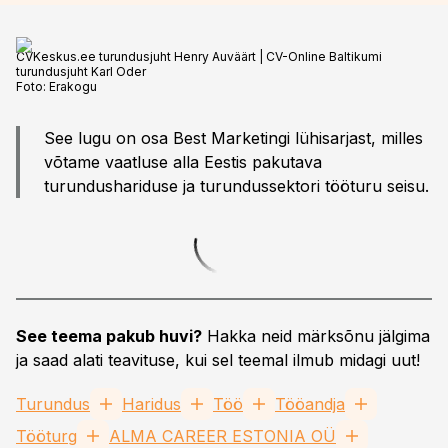
CVKeskus.ee turundusjuht Henry Auväärt | CV-Online Baltikumi
turundusjuht Karl Oder
Foto:
Erakogu
See lugu on osa Best Marketingi lühisarjast, milles
võtame vaatluse alla Eestis pakutava
turundushariduse ja turundussektori tööturu seisu.
See teema pakub huvi?
Hakka neid märksõnu jälgima
ja saad alati teavituse, kui sel teemal ilmub midagi uut!
Turundus
Haridus
Töö
Tööandja
Tööturg
ALMA CAREER ESTONIA OÜ