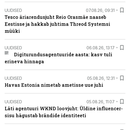
UUDISED
07.08.26, 09:31
Tesco äriarendusjuht Reio Orasmäe naaseb
Eestisse ja hakkab juhtima Threod Systemsi
müüki
UUDISED
06.08.26, 13:17
Digiturundusagentuuride aasta: kasv tuli
erineva hinnaga
UUDISED
05.08.26, 12:31
Havas Estonia nimetab ametisse uue juhi
UUDISED
05.08.26, 11:07
Läti agentuuri WKND loovjuht: Üldine influencer-
sisu hägustab brändide identiteeti