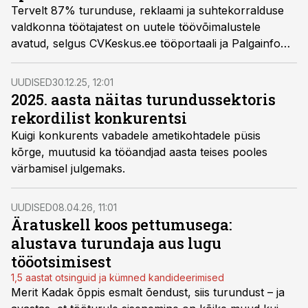
Tervelt 87% turunduse, reklaami ja suhtekorralduse
valdkonna töötajatest on uutele töövõimalustele
avatud, selgus CVKeskus.ee tööportaali ja Palgainfo
Agentuuri küsitlusest.
UUDISED
30.12.25, 12:01
2025. aasta näitas turundussektoris
rekordilist konkurentsi
Kuigi konkurents vabadele ametikohtadele püsis
kõrge, muutusid ka tööandjad aasta teises pooles
värbamisel julgemaks.
UUDISED
08.04.26, 11:01
Äratuskell koos pettumusega:
alustava turundaja aus lugu
tööotsimisest
1,5 aastat otsinguid ja kümned kandideerimised
Merit Kadak õppis esmalt õendust, siis turundust – ja