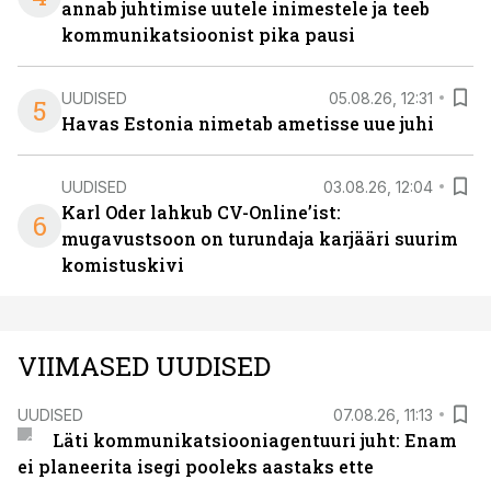
annab juhtimise uutele inimestele ja teeb
kommunikatsioonist pika pausi
UUDISED
05.08.26, 12:31
5
Havas Estonia nimetab ametisse uue juhi
UUDISED
03.08.26, 12:04
Karl Oder lahkub CV-Online’ist:
6
mugavustsoon on turundaja karjääri suurim
komistuskivi
VIIMASED UUDISED
UUDISED
07.08.26, 11:13
Läti kommunikatsiooniagentuuri juht: Enam
ei planeerita isegi pooleks aastaks ette