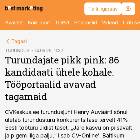
Telli ligipääs
Avaleht
Kõik lood
TOPid
Podcastid
Videod
Üritus
cebook
Tagasi
Twitter)
TURUNDUS
14.05.26, 11:37
Turundajate pikk pink: 86
kedIn
kandidaati ühele kohale.
ail
Tööportaalid avavad
k
tagamaid
CVKeskus.ee turundusjuhi Henry Auväärti sõnul
ületab turundusturu konkurentsitase tervelt 41%
Eesti tööturu üldist taset. „Järelkasvu on piisavalt
ja pigem liiga palju,“ lisab CV-Online’i Baltikumi