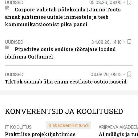
UUDISED
05.08.26, 09:00
Corpore vahetab põlvkonda | Janno Toots
annab juhtimise uutele inimestele ja teeb
kommunikatsioonist pika pausi
UUDISED
04.08.26, 14:10
Pipedrive ostis endiste töötajate loodud
idufirma Outfunnel
UUDISED
04.08.26, 09:15
TikTok suunab üha enam eestlaste ostuotsuseid
KONVERENTSID JA KOOLITUSED
8 akadeemilist tundi
IT KOOLITUS
ÄRIPÄEVA AKADEE
Praktilise projektijuhtimise
AI müügis ja t