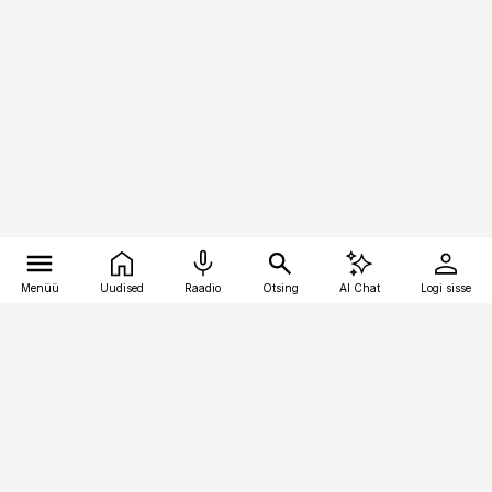
Menüü
Uudised
Raadio
Otsing
AI Chat
Logi sisse
Vana-Lõuna 39/1, 19094 Tallinn
(+372) 667 0111
bestmarketing@best-marketing.ee