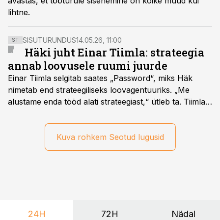
avastas, et tööturule sisenemine on kõike muud kui
lihtne.
SISUTURUNDUS
14.05.26, 11:00
ST
Häki juht Einar Tiimla: strateegia
annab loovusele ruumi juurde
Einar Tiimla selgitab saates „Password“, miks Häk
nimetab end strateegiliseks loovagentuuriks. „Me
alustame enda tööd alati strateegiast,“ ütleb ta. Tiimla
sõnul aitab põhjalik eeltöö vältida olukorda, kus klient
hakkab alles esimeste visuaalide pealt mõtlema, mida
ta tegelikult tahab.
Kuva rohkem Seotud lugusid
24H
72H
Nädal