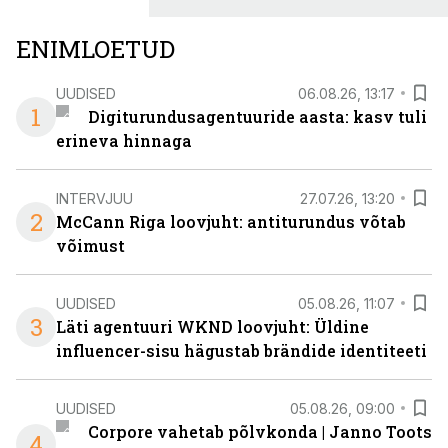
ENIMLOETUD
UUDISED
06.08.26, 13:17
1
Digiturundusagentuuride aasta: kasv tuli
erineva hinnaga
INTERVJUU
27.07.26, 13:20
2
McCann Riga loovjuht: antiturundus võtab
võimust
UUDISED
05.08.26, 11:07
3
Läti agentuuri WKND loovjuht: Üldine
influencer-sisu hägustab brändide identiteeti
UUDISED
05.08.26, 09:00
Corpore vahetab põlvkonda | Janno Toots
4