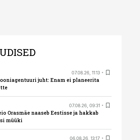
UDISED
07.08.26, 11:13
oniagentuuri juht: Enam ei planeerita
tte
07.08.26, 09:31
eio Orasmäe naaseb Eestisse ja hakkab
si müüki
06.08.26, 13:17