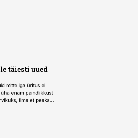
e täiesti uued
 mitte iga üritus ei
d üha enam paindlikkust
vikuks, ilma et peaks
 on just nendele