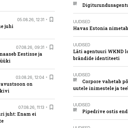
Digiturundusagentu
05.08.26, 12:31
UUDISED
e juhi
Havas Estonia nimetab 
UUDISED
07.08.26, 09:31
Läti agentuuri WKND lo
naaseb Eestisse ja
brändide identiteeti
müüki
UUDISED
03.08.26, 12:04
Corpore vahetab põ
ugavustsoon on
uutele inimestele ja t
kivi
UUDISED
07.08.26, 11:13
Pipedrive ostis end
i juht: Enam ei
te
UUDISED