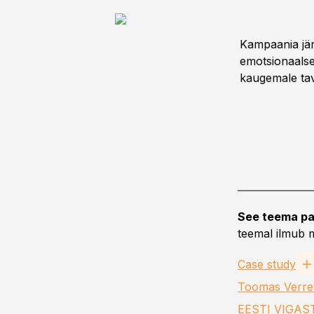
Kampaania järe
emotsionaalse
kaugemale ta
See teema pa
teemal ilmub m
Case study
Toomas Verre