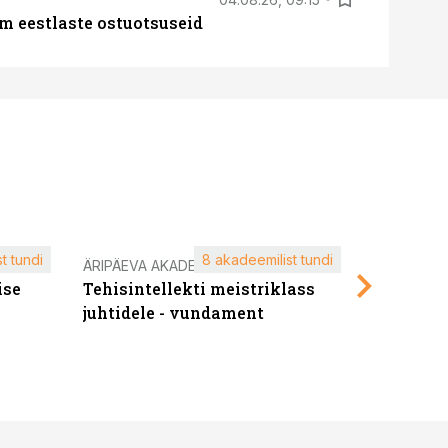
m eestlaste ostuotsuseid
t tundi
8 akadeemilist tundi
ÄRIPÄEVA AKADEEMIA
ÄRIPÄEVA 
ise
Tehisintellekti meistriklass
Edukate f
juhtidele - vundament
kliendiü