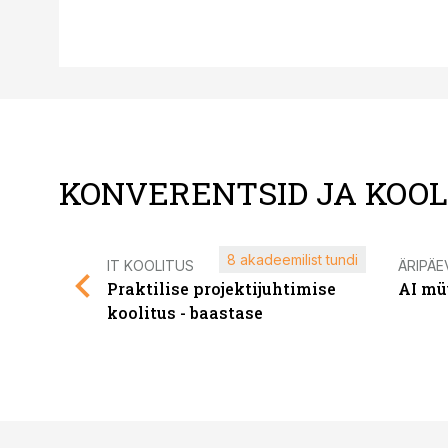
KONVERENTSID JA KOO
8 akadeemilist tundi
IT KOOLITUS
ÄRIPÄE
Praktilise projektijuhtimise
AI mü
koolitus - baastase