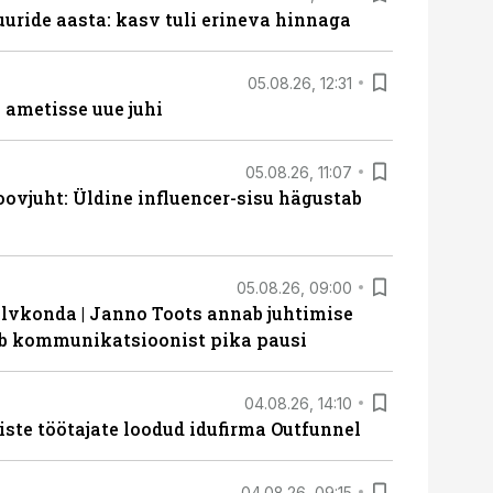
uride aasta: kasv tuli erineva hinnaga
05.08.26, 12:31
ametisse uue juhi
05.08.26, 11:07
ovjuht: Üldine influencer-sisu hägustab
05.08.26, 09:00
lvkonda | Janno Toots annab juhtimise
eeb kommunikatsioonist pika pausi
04.08.26, 14:10
iste töötajate loodud idufirma Outfunnel
04.08.26, 09:15