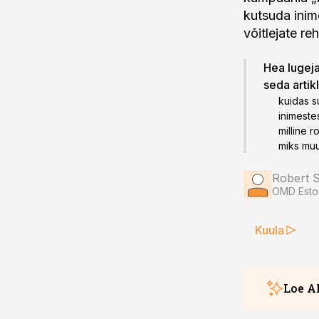
kutsuda inim
võitlejate reh
Hea lugeja!
seda artik
kuidas s
inimestes
milline r
miks muu
Robert 
OMD Esto
Kuula
Loe A