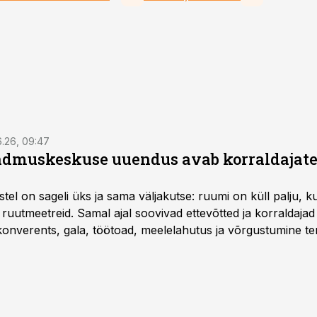
6.26, 09:47
dmuskeskuse uuendus avab korraldajatel
l on sageli üks ja sama väljakutse: ruumi on küll palju, kuid
 ruutmeetreid. Samal ajal soovivad ettevõtted ja korraldaja
onverents, gala, töötoad, meelelahutus ja võrgustumine ter
at asukohta. T1 keskuses tegutsev sündmuskeskus T1 Venue
uendusega, mis pakub senisest oluliselt rohkem lahendusi.