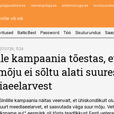
palgauudised.ee
raamatupidaja.ee
aritehnoloogia.ee
toostusuudis
Infopank
Radar
ritused
BalticBest
Password
Töö
Sisuturundus
Saad
07.07.26, 11:24
ille kampaania tõestas, e
mõju ei sõltu alati suure
aeelarvest
inilille kampaania näitas veenvalt, et ühiskondlikult o
i suurt meediaeelarvet, et saavutada väga suur mõju. Ve
nname au!“ eesmärk oli tõsta teadlikkust Eesti vetera