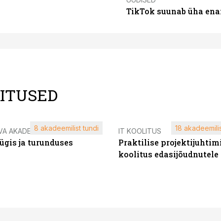
TikTok suunab üha ena
LITUSED
8 akadeemilist tundi
18 akadeemilis
VA AKADEEMIA
IT KOOLITUS
ügis ja turunduses
Praktilise projektijuhtim
koolitus edasijõudnutele