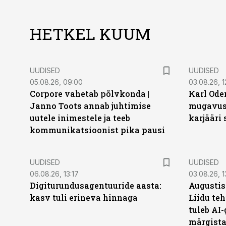
HETKEL KUUM
UUDISED
UUDISED
05.08.26, 09:00
03.08.26, 1
Corpore vahetab põlvkonda |
Karl Oder
Janno Toots annab juhtimise
mugavust
uutele inimestele ja teeb
karjääri
kommunikatsioonist pika pausi
UUDISED
UUDISED
06.08.26, 13:17
03.08.26, 1
Digiturundusagentuuride aasta:
Augustis
kasv tuli erineva hinnaga
Liidu teh
tuleb AI-
märgist