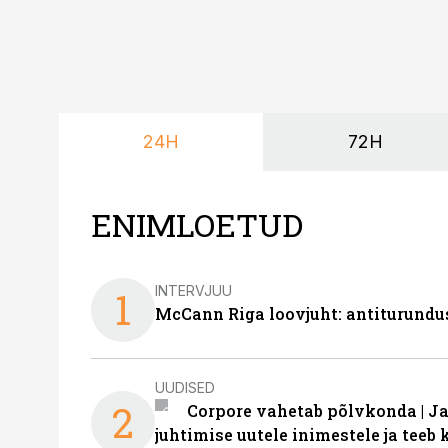
24H
72H
ENIMLOETUD
INTERVJUU
1
McCann Riga loovjuht: antiturundu
UUDISED
2
Corpore vahetab põlvkonda | J
juhtimise uutele inimestele ja tee