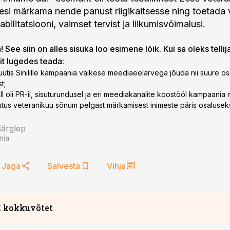
esi märkama nende panust riigikaitsesse ning toetada 
abilitatsiooni, vaimset tervist ja liikumisvõimalusi.
 See siin on alles sisuka loo esimene lõik. Kui sa oleks tellij
lit lugedes teada:
uutis Sinilille kampaania väikese meediaeelarvega jõuda nii suure os
t;
oll oli PR-il, sisuturundusel ja eri meediakanalite koostööl kampaania 
tus veteranikuu sõnum pelgast märkamisest inimeste päris osalusek
Särglep
nia
Jaga
Salvesta
Vihja
I kokkuvõtet