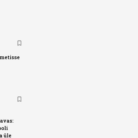
ametisse
s
avas:
ooli
a üle