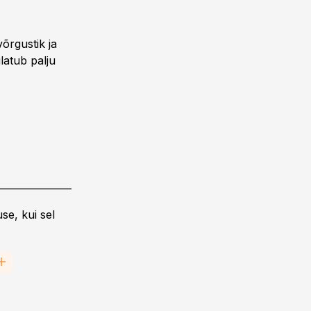
õrgustik ja
latub palju
se, kui sel