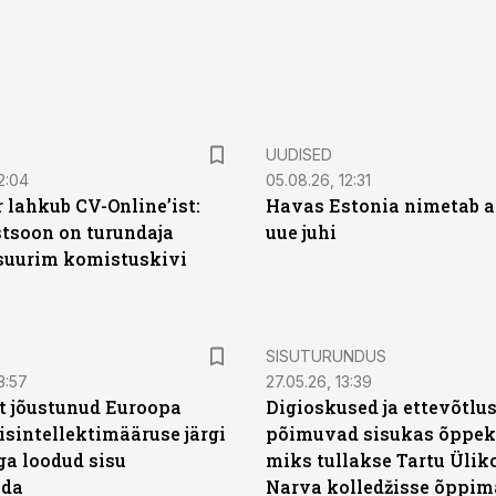
UUDISED
2:04
05.08.26, 12:31
 lahkub CV-Online’ist:
Havas Estonia nimetab 
soon on turundaja
uue juhi
 suurim komistuskivi
ST
SISUTURUNDUS
3:57
27.05.26, 13:39
t jõustunud Euroopa
Digioskused ja ettevõtlu
isintellektimääruse järgi
põimuvad sisukas õppek
ga loodud sisu
miks tullakse Tartu Ülik
ada
Narva kolledžisse õppim