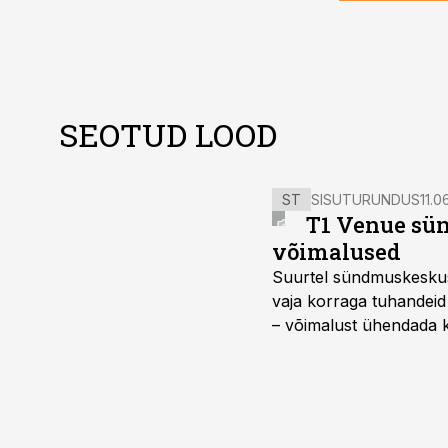
SEOTUD LOOD
ST
SISUTURUNDUS
11.0
T1 Venue sün
võimalused
Suurtel sündmuskeskuste
vaja korraga tuhandeid
– võimalust ühendada k
kasutama mitut erinev
vajadustele vastanud u