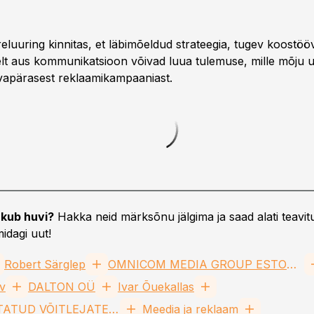
luuring kinnitas, et läbimõeldud strateegia, tugev koostööv
lt aus kommunikatsioon võivad luua tulemuse, mille mõju u
vapärasest reklaamikampaaniast.
kub huvi?
Hakka neid märksõnu jälgima ja saad alati teavitu
idagi uut!
Robert Särglep
OMNICOM MEDIA GROUP ESTONIA OÜ
v
DALTON OÜ
Ivar Õuekallas
EESTI VIGASTATUD VÕITLEJATE ÜHING (EVVÜ) MTÜ
Meedia ja reklaam