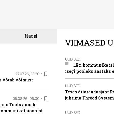
Nädal
VIIMASED U
UUDISED
Läti kommunikatsio
isegi pooleks aastaks e
27.07.26, 13:20
s võtab võimust
UUDISED
Tesco äriarendusjuht R
juhtima Threod System
05.08.26, 09:00
anno Toots annab
b kommunikatsioonist
UUDISED