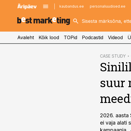
kaubandus.ee
personaliuudised.ee
kinnisvarauudised.ee
imelineajalugu.ee
logistikauudised.ee
imelineteadus.ee
Avaleht
Kõik lood
TOPid
Podcastid
Videod
Ü
cebook
CASE STUDY
Sinil
Twitter)
kedIn
suur 
ail
meedi
k
2026. aasta S
ei vaja alat
kampaania „A