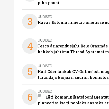
pika pausi
UUDISED
3
Havas Estonia nimetab ametisse uu
UUDISED
4
Tesco äriarendusjuht Reio Orasmäe 
hakkab juhtima Threod Systemsi 
UUDISED
5
Karl Oder lahkub CV-Online’ist: m
turundaja karjääri suurim komistus
UUDISED
6
Läti kommunikatsiooniagentuur
planeerita isegi pooleks aastaks et