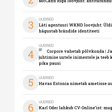
McCann Riga loovjuht: antiturundu
UUDISED
3
Läti agentuuri WKND loovjuht: Üldi
hägustab brändide identiteeti
UUDISED
4
Corpore vahetab põlvkonda | J
juhtimise uutele inimestele ja tee
pika pausi
UUDISED
5
Havas Estonia nimetab ametisse uu
UUDISED
6
Karl Oder lahkub CV-Online’ist: m