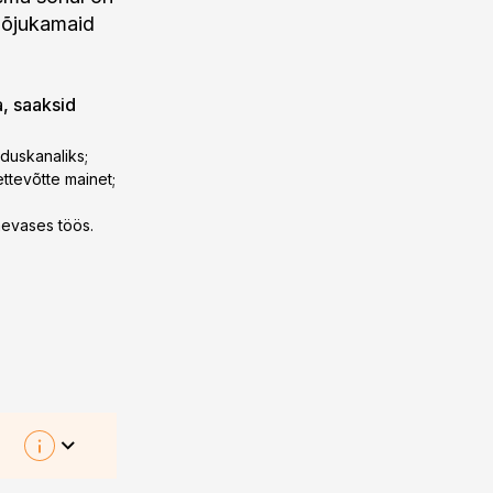
 mõjukamaid
a, saaksid
duskanaliks;
ettevõtte mainet;
äevases töös.