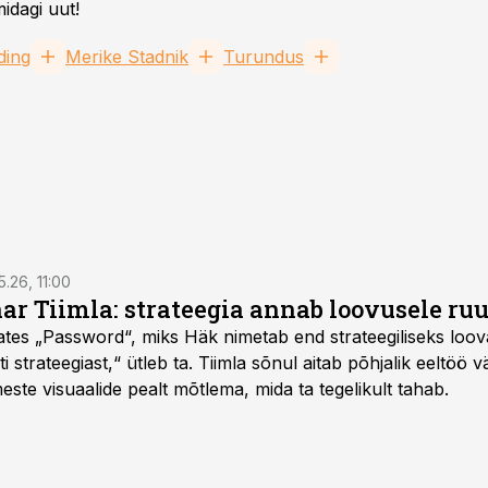
idagi uut!
ding
Merike Stadnik
Turundus
5.26, 11:00
nar Tiimla: strateegia annab loovusele ru
saates „Password“, miks Häk nimetab end strateegiliseks loo
 strateegiast,“ ütleb ta. Tiimla sõnul aitab põhjalik eeltöö v
meste visuaalide pealt mõtlema, mida ta tegelikult tahab.