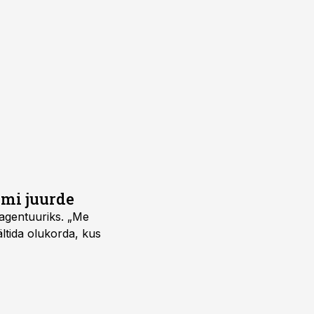
umi juurde
vagentuuriks. „Me
ältida olukorda, kus