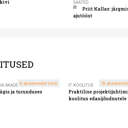
kivi
SAATED
Priit Kallas: järgm
ajutööst
LITUSED
8 akadeemilist tundi
18 akadeemilis
VA AKADEEMIA
IT KOOLITUS
ügis ja turunduses
Praktilise projektijuhtim
koolitus edasijõudnutele