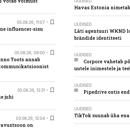
s võtab võimust
UUDISED
Havas Estonia nimetab 
05.08.26, 11:07
UUDISED
ne influencer-sisu
Läti agentuuri WKND lo
brändide identiteeti
05.08.26, 09:00
UUDISED
anno Toots annab
Corpore vahetab põ
b kommunikatsioonist
uutele inimestele ja t
UUDISED
05.08.26, 12:31
Pipedrive ostis end
e juhi
UUDISED
TikTok suunab üha ena
03.08.26, 12:04
ugavustsoon on