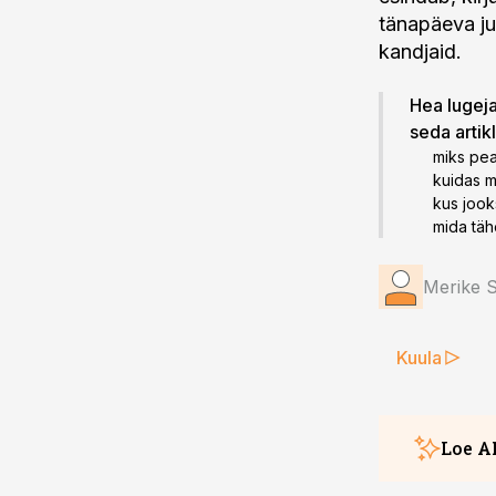
tänapäeva ju
kandjaid.
Hea lugeja!
seda artik
miks pea
kuidas m
kus jook
mida täh
Merike S
Kuula
Loe A