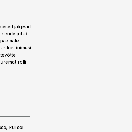
mesed jälgivad
s nende juhid
mpaaniate
 oskus inimesi
tevõtte
uremat rolli
se, kui sel