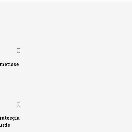
ametisse
trateegia
urde