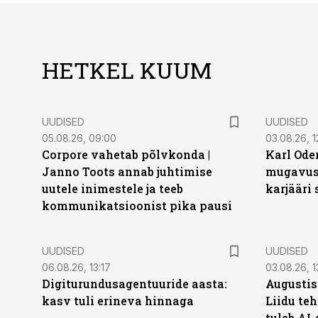
HETKEL KUUM
UUDISED
UUDISED
05.08.26, 09:00
03.08.26, 1
Corpore vahetab põlvkonda |
Karl Oder
Janno Toots annab juhtimise
mugavust
uutele inimestele ja teeb
karjääri
kommunikatsioonist pika pausi
UUDISED
UUDISED
06.08.26, 13:17
03.08.26, 1
Digiturundusagentuuride aasta:
Augustis
kasv tuli erineva hinnaga
Liidu teh
tuleb AI-