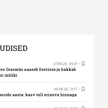
UDISED
07.08.26, 09:31
eio Orasmäe naaseb Eestisse ja hakkab
si müüki
06.08.26, 13:17
uride aasta: kasv tuli erineva hinnaga