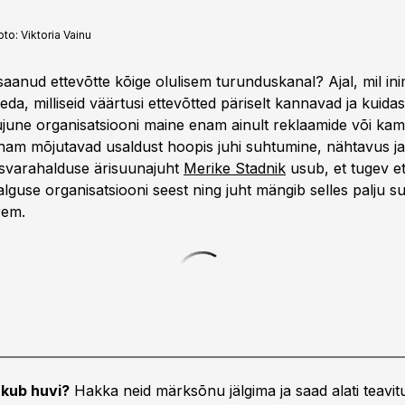
oto:
Viktoria Vainu
saanud ettevõtte kõige olulisem turunduskanal? Ajal, mil ini
a, milliseid väärtusi ettevõtted päriselt kannavad ja kuida
kujune organisatsiooni maine enam ainult reklaamide või ka
am mõjutavad usaldust hoopis juhi suhtumine, nähtavus ja
isvarahalduse ärisuunajuht
Merike Stadnik
usub, et tugev et
guse organisatsiooni seest ning juht mängib selles palju su
rem.
kub huvi?
Hakka neid märksõnu jälgima ja saad alati teavitu