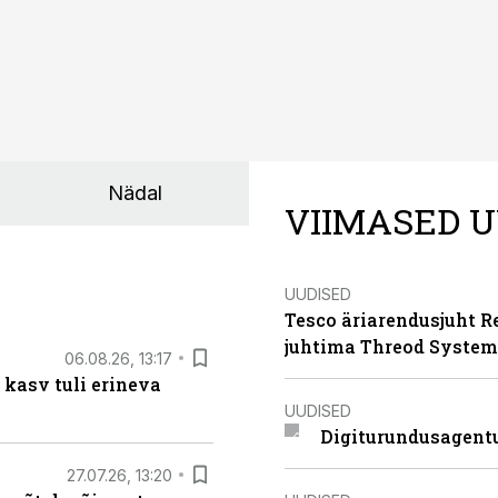
Nädal
VIIMASED U
UUDISED
Tesco äriarendusjuht R
juhtima Threod System
06.08.26, 13:17
 kasv tuli erineva
UUDISED
Digiturundusagentu
27.07.26, 13:20