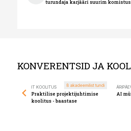
turundaja karjääri suurim komistus
KONVERENTSID JA KOO
8 akadeemilist tundi
IT KOOLITUS
ÄRIPÄE
Praktilise projektijuhtimise
AI mü
koolitus - baastase