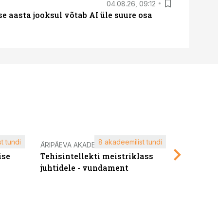
04.08.26, 09:12
ise aasta jooksul võtab AI üle suure osa
t tundi
8 akadeemilist tundi
ÄRIPÄEVA AKADEEMIA
ÄRIPÄEVA 
ise
Tehisintellekti meistriklass
Edukate f
juhtidele - vundament
kliendiü