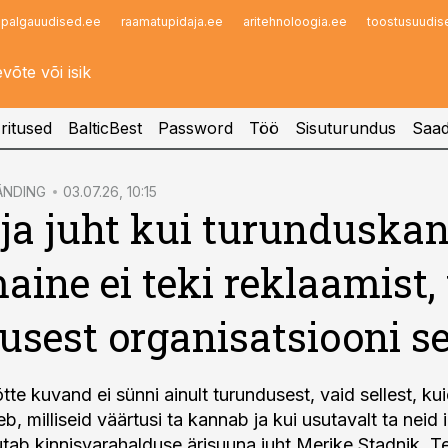
palgauudised.ee
raamatupidaja.ee
aritehnoloogia.ee
toostusuudis
Infopank
Radar
ritused
BalticBest
Password
Töö
Sisuturundus
Saad
ÄNDING
03.07.26, 10:15
ja juht kui turunduskan
aine ei teki reklaamist,
usest organisatsiooni s
te kuvand ei sünni ainult turundusest, vaid sellest, kui
eb, milliseid väärtusi ta kannab ja kui usutavalt ta neid
jutab kinnisvarahalduse ärisuuna juht Merike Stadnik. 