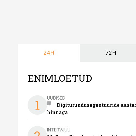
24H
72H
ENIMLOETUD
UUDISED
1
Digiturundusagentuuride aasta:
hinnaga
INTERVJUU
2