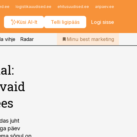
Iseteenindus
ed.ee
logistikauudised.ee
ehitusuudised.ee
aripaev.ee
finantsu
Telli Bestmarketing
Küsi AI-lt
Telli ligipääs
Logi sisse
a vihje
Radar
Minu best marketing
al:
 vaid
ees
das juht
 iga päev
Tema sõnul on