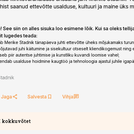
hist saanud ettevõtte usalduse, kultuuri ja maine üks
 See siin on alles sisuka loo esimene lõik. Kui sa oleks tellij
lit lugedes teada:
b Merike Stadnik tänapäeva juhti ettevõtte üheks mõjukamaks turun
õjutavad juhi käitumine ja sisekultuur otseselt kliendikogemust ning 
seb piir autentse juhtimise ja kunstliku kuvandi loomise vahel;
endab usalduse hoidmine kaugtöö ja tehnoloogia ajastul juhile igap
tadnik
Jaga
Salvesta
Vihja
I kokkuvõtet