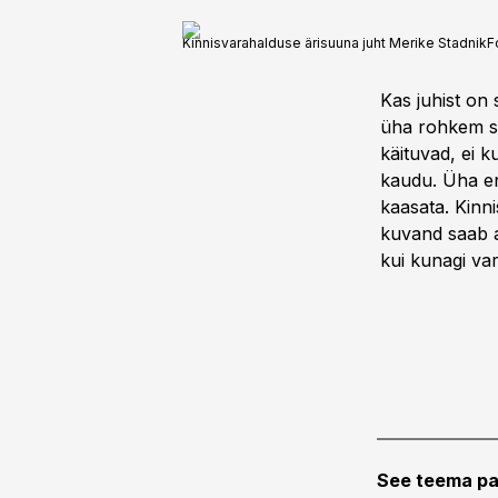
Kinnisvarahalduse ärisuuna juht Merike Stadnik
F
Kas juhist on 
üha rohkem sed
käituvad, ei 
kaudu. Üha en
kaasata. Kinn
kuvand saab al
kui kunagi va
See teema pa