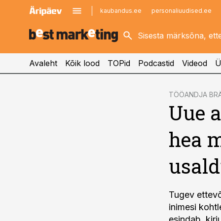
kaubandus.ee
personaliuudised.ee
kinnisvarauudised.ee
imelineajalugu.ee
logistikauudised.ee
imelineteadus.ee
Avaleht
Kõik lood
TOPid
Podcastid
Videod
Ü
cebook
TÖÖANDJA BR
Uue a
Twitter)
kedIn
hea m
ail
usald
k
Tugev ettevõt
inimesi kohtl
esindab, kir