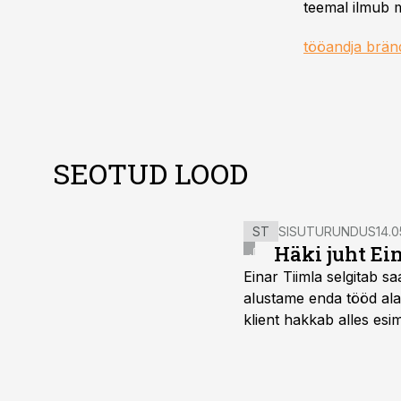
teemal ilmub m
tööandja brän
SEOTUD LOOD
ST
SISUTURUNDUS
14.0
Häki juht Ei
Einar Tiimla selgitab 
alustame enda tööd alati
klient hakkab alles esi