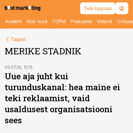
Telli ligipääs
Avaleht
Kõik lood
TOPid
Podcastid
Videod
Üritus
Tagasi
MERIKE STADNIK
03.07.26, 10:15
Uue aja juht kui
turunduskanal: hea maine ei
teki reklaamist, vaid
usaldusest organisatsiooni
sees