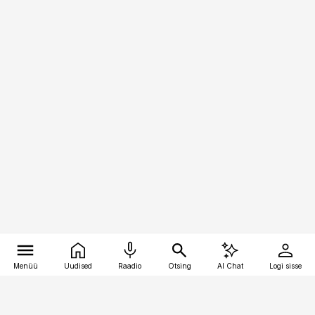
Menüü
Uudised
Raadio
Otsing
AI Chat
Logi sisse