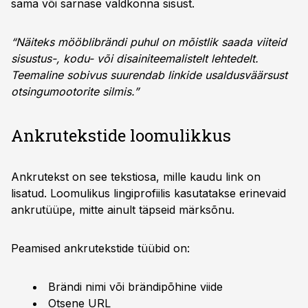
sama või sarnase valdkonna sisust.
“Näiteks mööblibrändi puhul on mõistlik saada viiteid
sisustus-, kodu- või disainiteemalistelt lehtedelt.
Teemaline sobivus suurendab linkide usaldusväärsust
otsingumootorite silmis.”
Ankrutekstide loomulikkus
Ankrutekst on see tekstiosa, mille kaudu link on
lisatud. Loomulikus lingiprofiilis kasutatakse erinevaid
ankrutüüpe, mitte ainult täpseid märksõnu.
Peamised ankrutekstide tüübid on:
Brändi nimi või brändipõhine viide
Otsene URL