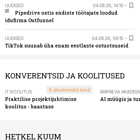
UUDISED
04.08.26, 14:10
Pipedrive ostis endiste töötajate loodud
idufirma Outfunnel
UUDISED
04.08.26, 09:15
TikTok suunab üha enam eestlaste ostuotsuseid
KONVERENTSID JA KOOLITUSED
8 akadeemilist tundi
IT KOOLITUS
ÄRIPÄEVA AKADEE
Praktilise projektijuhtimise
AI müügis ja t
koolitus - baastase
HETKEL KUUM