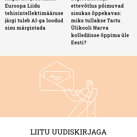
Euroopa Liidu
ettevõtlus põimuvad
tehisintellektimääruse
sisukas õppekavas:
järgi tuleb AI-ga loodud
miks tullakse Tartu
sisu märgistada
Ülikooli Narva
kolledžisse õppima üle
Eesti?
LIITU UUDISKIRJAGA