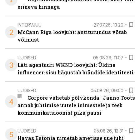
erineva hinnaga
INTERVJUU
27.07.26, 13:20
2
McCann Riga loovjuht: antiturundus võtab
võimust
UUDISED
05.08.26, 11:07
3
Läti agentuuri WKND loovjuht: Üldine
influencer-sisu hägustab brändide identiteeti
UUDISED
05.08.26, 09:00
Corpore vahetab põlvkonda | Janno Toots
4
annab juhtimise uutele inimestele ja teeb
kommunikatsioonist pika pausi
UUDISED
05.08.26, 12:31
5
Havas Estonia nimetab ametisse uue juhi