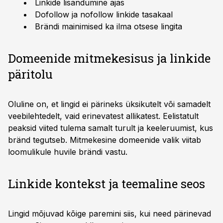
Linkide lisandumine ajas
Dofollow ja nofollow linkide tasakaal
Brändi mainimised ka ilma otsese lingita
Domeenide mitmekesisus ja linkide
päritolu
Oluline on, et lingid ei pärineks üksikutelt või samadelt
veebilehtedelt, vaid erinevatest allikatest. Eelistatult
peaksid viited tulema samalt turult ja keeleruumist, kus
bränd tegutseb. Mitmekesine domeenide valik viitab
loomulikule huvile brändi vastu.
Linkide kontekst ja teemaline seos
Lingid mõjuvad kõige paremini siis, kui need pärinevad