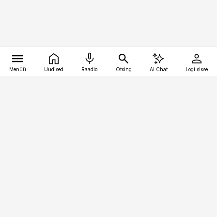
Menüü
Uudised
Raadio
Otsing
AI Chat
Logi sisse
Vana-Lõuna 39/1, 19094 Tallinn
(+372) 667 0111
bestmarketing@best-marketing.ee
Telli
Reklaam
Firmast
Sisu kasutamisõigused
Ajakirjaniku