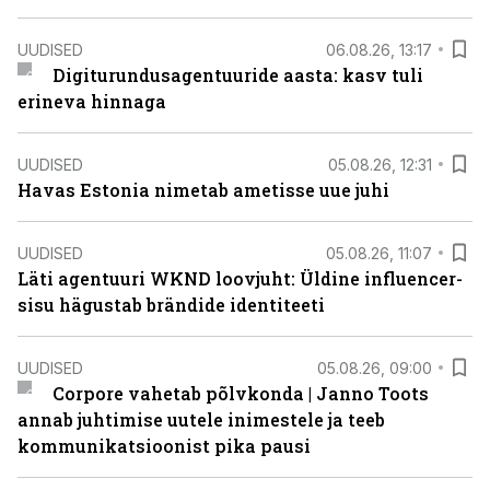
UUDISED
06.08.26, 13:17
Digiturundusagentuuride aasta: kasv tuli
erineva hinnaga
UUDISED
05.08.26, 12:31
Havas Estonia nimetab ametisse uue juhi
UUDISED
05.08.26, 11:07
Läti agentuuri WKND loovjuht: Üldine influencer-
sisu hägustab brändide identiteeti
UUDISED
05.08.26, 09:00
Corpore vahetab põlvkonda | Janno Toots
annab juhtimise uutele inimestele ja teeb
kommunikatsioonist pika pausi