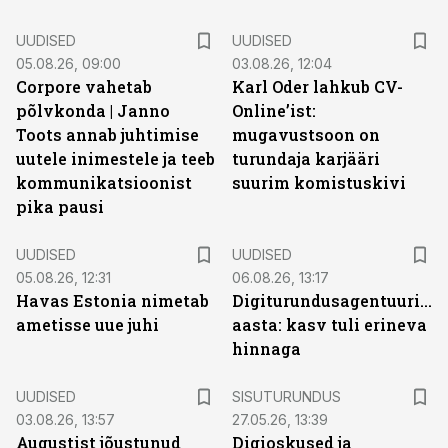
UUDISED
UUDISED
05.08.26, 09:00
03.08.26, 12:04
Corpore vahetab
Karl Oder lahkub CV-
põlvkonda | Janno
Online’ist:
Toots annab juhtimise
mugavustsoon on
uutele inimestele ja teeb
turundaja karjääri
kommunikatsioonist
suurim komistuskivi
pika pausi
UUDISED
UUDISED
05.08.26, 12:31
06.08.26, 13:17
Havas Estonia nimetab
Digiturundusagentuuride
ametisse uue juhi
aasta: kasv tuli erineva
hinnaga
ST
UUDISED
SISUTURUNDUS
03.08.26, 13:57
27.05.26, 13:39
Augustist jõustunud
Digioskused ja