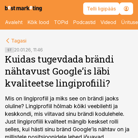
Telli ligipääs
Avaleht
Kõik lood
TOPid
Podcastid
Videod
Üritus
cebook
cebook
Tagasi
Twitter)
Twitter)
20.01.26, 11:46
ST
Kuidas tugevdada brändi
kedIn
kedIn
nähtavust Google’is läbi
ail
ail
kvaliteetse lingiprofiili?
k
k
Mis on lingiprofiil ja miks see on brändi jaoks
oluline?
Lingiprofiil hõlmab kõiki veebilehti ja
keskkondi, mis viitavad sinu brändi kodulehele.
Just lingiprofiili kvaliteet mängib keskset rolli
selles, kui hästi sinu bränd Google’is nähtav on ja
millistele positsioonidele lehed jõuavad.