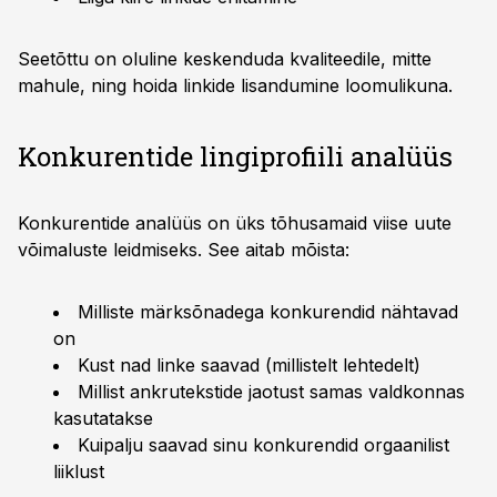
Seetõttu on oluline keskenduda kvaliteedile, mitte
mahule, ning hoida linkide lisandumine loomulikuna.
Konkurentide lingiprofiili analüüs
Konkurentide analüüs on üks tõhusamaid viise uute
võimaluste leidmiseks. See aitab mõista:
Milliste märksõnadega konkurendid nähtavad
on
Kust nad linke saavad (millistelt lehtedelt)
Millist ankrutekstide jaotust samas valdkonnas
kasutatakse
Kuipalju saavad sinu konkurendid orgaanilist
liiklust