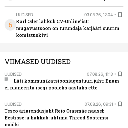
UUDISED
03.08.26, 12:04
Karl Oder lahkub CV-Online’ist:
6
mugavustsoon on turundaja karjääri suurim
komistuskivi
VIIMASED UUDISED
UUDISED
07.08.26, 11:13
Läti kommunikatsiooniagentuuri juht: Enam
ei planeerita isegi pooleks aastaks ette
UUDISED
07.08.26, 09:31
Tesco äriarendusjuht Reio Orasmäe naaseb
Eestisse ja hakkab juhtima Threod Systemsi
müüki