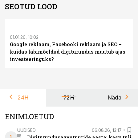
SEOTUD LOOD
ST
S
01.01.26, 10:02
Google reklaam, Facebooki reklaam ja SEO –
kuidas läbimõeldud digiturundus muutub ajas
investeeringuks?
24H
72H
Nädal
ENIMLOETUD
UUDISED
06.08.26, 13:17
1
Digiturundusagentuuride aasta: kasv tuli