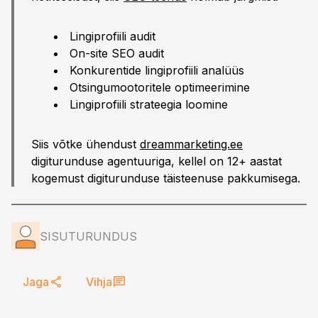
Lingiprofiili audit
On-site SEO audit
Konkurentide lingiprofiili analüüs
Otsingumootoritele optimeerimine
Lingiprofiili strateegia loomine
Siis võtke ühendust
dreammarketing.ee
digiturunduse agentuuriga, kellel on 12+ aastat
kogemust digiturunduse täisteenuse pakkumisega.
SISUTURUNDUS
Jaga
Vihja