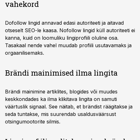
vahekord
Dofollow lingid annavad edasi autoriteeti ja aitavad
otseselt SEO-le kaasa. Nofollow lingid küll autoriteeti ei
kanna, kuid on loomuliku lingiprofiili oluline osa.
Tasakaal nende vahel muudab profiili usutavamaks ja
orgaanilisemaks.
Brändi mainimised ilma lingita
Brändi mainimine artiklites, blogides või muudes
keskkondades ka ilma klikitava lingita on samuti
väärtuslik signaal. See näitab, et brändist räägitakse ja
seda tuntakse, mis suurendab usaldusväärsust
otsingumootorite silmis.