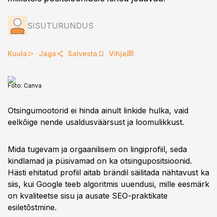
SISUTURUNDUS
Kuula
Jaga
Salvesta
Vihja
Foto:
Canva
Otsingumootorid ei hinda ainult linkide hulka, vaid
eelkõige nende usaldusväärsust ja loomulikkust.
Mida tugevam ja orgaanilisem on lingiprofiil, seda
kindlamad ja püsivamad on ka otsingupositsioonid.
Hästi ehitatud profiil aitab brändil säilitada nähtavust ka
siis, kui Google teeb algoritmis uuendusi, mille eesmärk
on kvaliteetse sisu ja ausate SEO-praktikate
esiletõstmine.