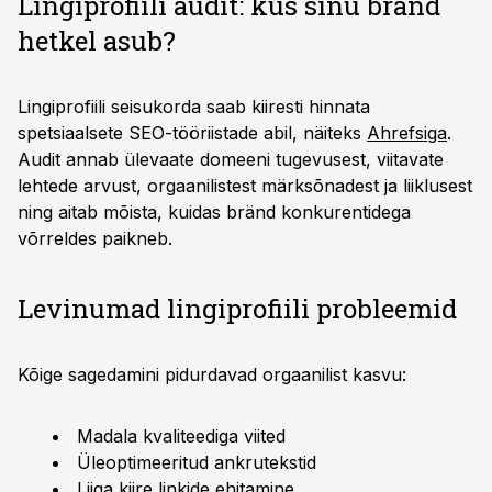
Lingiprofiili audit: kus sinu bränd
hetkel asub?
Lingiprofiili seisukorda saab kiiresti hinnata
spetsiaalsete SEO-tööriistade abil, näiteks
Ahrefsiga
.
Audit annab ülevaate domeeni tugevusest, viitavate
lehtede arvust, orgaanilistest märksõnadest ja liiklusest
ning aitab mõista, kuidas bränd konkurentidega
võrreldes paikneb.
Levinumad lingiprofiili probleemid
Kõige sagedamini pidurdavad orgaanilist kasvu:
Madala kvaliteediga viited
Üleoptimeeritud ankrutekstid
Liiga kiire linkide ehitamine