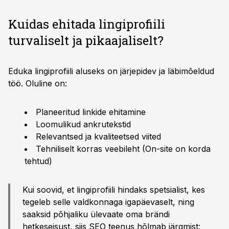
Kuidas ehitada lingiprofiili
turvaliselt ja pikaajaliselt?
Eduka lingiprofiili aluseks on järjepidev ja läbimõeldud
töö. Oluline on:
Planeeritud linkide ehitamine
Loomulikud ankrutekstid
Relevantsed ja kvaliteetsed viited
Tehniliselt korras veebileht (On-site on korda
tehtud)
Kui soovid, et lingiprofiili hindaks spetsialist, kes
tegeleb selle valdkonnaga igapäevaselt, ning
saaksid põhjaliku ülevaate oma brändi
hetkeseisust, siis
SEO teenus
hõlmab järgmist: