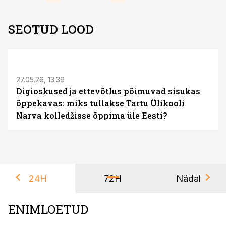
SEOTUD LOOD
ST
27.05.26, 13:39
Digioskused ja ettevõtlus põimuvad sisukas
õppekavas: miks tullakse Tartu Ülikooli
Narva kolledžisse õppima üle Eesti?
24H
72H
Nädal
ENIMLOETUD