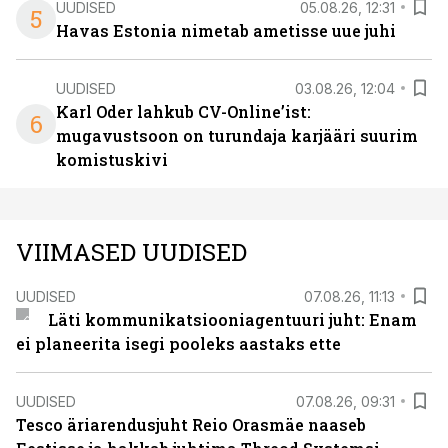
UUDISED
05.08.26, 12:31
5
Havas Estonia nimetab ametisse uue juhi
UUDISED
03.08.26, 12:04
Karl Oder lahkub CV-Online’ist:
6
mugavustsoon on turundaja karjääri suurim
komistuskivi
VIIMASED UUDISED
UUDISED
07.08.26, 11:13
Läti kommunikatsiooniagentuuri juht: Enam
ei planeerita isegi pooleks aastaks ette
UUDISED
07.08.26, 09:31
Tesco äriarendusjuht Reio Orasmäe naaseb