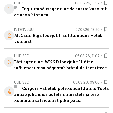
UUDISED
06.08.26, 13:17
1
Digiturundusagentuuride aasta: kasv tuli
erineva hinnaga
INTERVJUU
27.07.26, 13:20
2
McCann Riga loovjuht: antiturundus võtab
võimust
UUDISED
05.08.26, 11:07
3
Läti agentuuri WKND loovjuht: Üldine
influencer-sisu hägustab brändide identiteeti
UUDISED
05.08.26, 09:00
Corpore vahetab põlvkonda | Janno Toots
4
annab juhtimise uutele inimestele ja teeb
kommunikatsioonist pika pausi