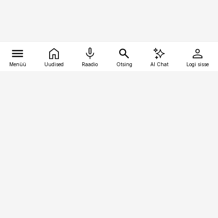
Menüü
Uudised
Raadio
Otsing
AI Chat
Logi sisse
Vana-Lõuna 39/1, 19094 Tallinn
(+372) 667 0111
bestmarketing@best-marketing.ee
Telli
Reklaam
Firmast
Sisu kasutamisõigused
Ajakirjaniku
eetikakoodeks