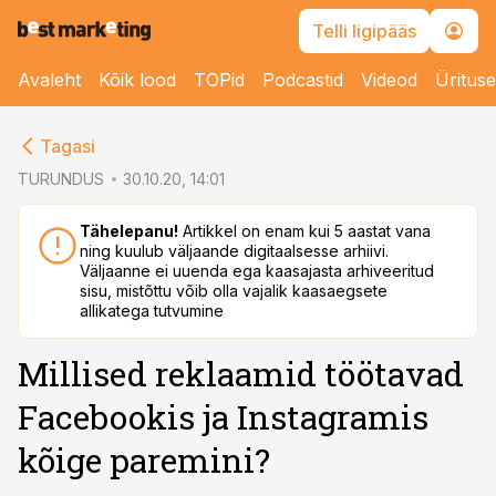
Telli ligipääs
Avaleht
Kõik lood
TOPid
Podcastid
Videod
Üritus
cebook
cebook
Tagasi
Twitter)
Twitter)
TURUNDUS
30.10.20, 14:01
kedIn
kedIn
Tähelepanu!
Artikkel on enam kui 5 aastat vana
ning kuulub väljaande digitaalsesse arhiivi.
ail
ail
Väljaanne ei uuenda ega kaasajasta arhiveeritud
sisu, mistõttu võib olla vajalik kaasaegsete
k
k
allikatega tutvumine
Millised reklaamid töötavad
Facebookis ja Instagramis
kõige paremini?