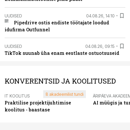
UUDISED
04.08.26, 14:10
Pipedrive ostis endiste töötajate loodud
idufirma Outfunnel
UUDISED
04.08.26, 09:15
TikTok suunab üha enam eestlaste ostuotsuseid
KONVERENTSID JA KOOLITUSED
8 akadeemilist tundi
IT KOOLITUS
ÄRIPÄEVA AKADEE
Praktilise projektijuhtimise
AI müügis ja t
koolitus - baastase