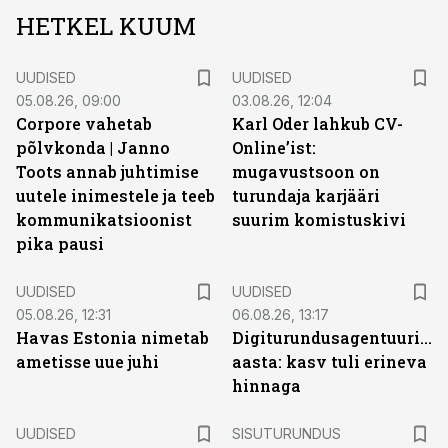
HETKEL KUUM
UUDISED
UUDISED
05.08.26, 09:00
03.08.26, 12:04
Corpore vahetab
Karl Oder lahkub CV-
põlvkonda | Janno
Online’ist:
Toots annab juhtimise
mugavustsoon on
uutele inimestele ja teeb
turundaja karjääri
kommunikatsioonist
suurim komistuskivi
pika pausi
UUDISED
UUDISED
05.08.26, 12:31
06.08.26, 13:17
Havas Estonia nimetab
Digiturundusagentuuride
ametisse uue juhi
aasta: kasv tuli erineva
hinnaga
ST
UUDISED
SISUTURUNDUS