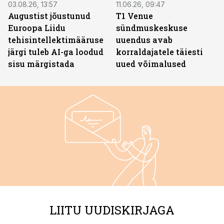
03.08.26, 13:57
11.06.26, 09:47
Augustist jõustunud
T1 Venue
Euroopa Liidu
sündmuskeskuse
tehisintellektimääruse
uuendus avab
järgi tuleb AI-ga loodud
korraldajatele täiesti
sisu märgistada
uued võimalused
LIITU UUDISKIRJAGA