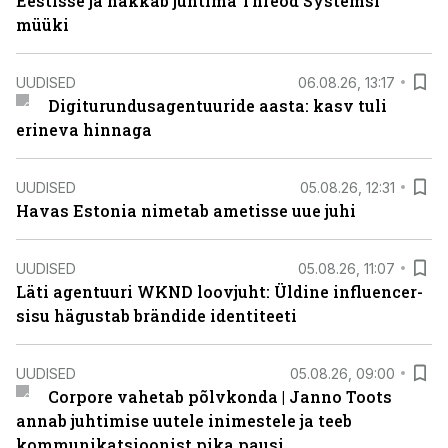
Eestisse ja hakkab juhtima Threod Systemsi
müüki
UUDISED
06.08.26, 13:17
Digiturundusagentuuride aasta: kasv tuli
erineva hinnaga
UUDISED
05.08.26, 12:31
Havas Estonia nimetab ametisse uue juhi
UUDISED
05.08.26, 11:07
Läti agentuuri WKND loovjuht: Üldine influencer-
sisu hägustab brändide identiteeti
UUDISED
05.08.26, 09:00
Corpore vahetab põlvkonda | Janno Toots
annab juhtimise uutele inimestele ja teeb
kommunikatsioonist pika pausi