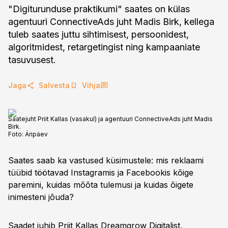
"Digiturunduse praktikumi" saates on külas
agentuuri ConnectiveAds juht Madis Birk, kellega
tuleb saates juttu sihtimisest, persoonidest,
algoritmidest, retargetingist ning kampaaniate
tasuvusest.
Jaga
Salvesta
Vihja
Saatejuht Priit Kallas (vasakul) ja agentuuri ConnectiveAds juht Madis
Birk.
Foto:
Äripäev
Saates saab ka vastused küsimustele: mis reklaami
tüübid töötavad Instagramis ja Facebookis kõige
paremini, kuidas mõõta tulemusi ja kuidas õigete
inimesteni jõuda?
Saadet juhib Priit Kallas Dreamgrow Digitalist.