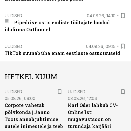
UUDISED
04.08.26, 14:10
Pipedrive ostis endiste töötajate loodud
idufirma Outfunnel
UUDISED
04.08.26, 09:15
TikTok suunab üha enam eestlaste ostuotsuseid
HETKEL KUUM
UUDISED
UUDISED
05.08.26, 09:00
03.08.26, 12:04
Corpore vahetab
Karl Oder lahkub CV-
põlvkonda | Janno
Online’ist:
Toots annab juhtimise
mugavustsoon on
uutele inimestele ja teeb
turundaja karjääri