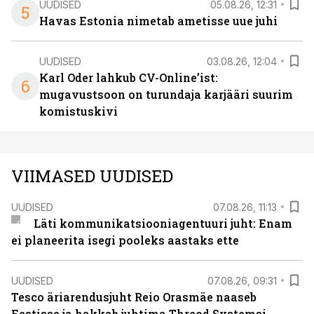
UUDISED
05.08.26, 12:31
5
Havas Estonia nimetab ametisse uue juhi
UUDISED
03.08.26, 12:04
Karl Oder lahkub CV-Online’ist:
6
mugavustsoon on turundaja karjääri suurim
komistuskivi
VIIMASED UUDISED
UUDISED
07.08.26, 11:13
Läti kommunikatsiooniagentuuri juht: Enam
ei planeerita isegi pooleks aastaks ette
UUDISED
07.08.26, 09:31
Tesco äriarendusjuht Reio Orasmäe naaseb
Eestisse ja hakkab juhtima Threod Systemsi