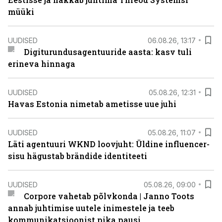
müüki
UUDISED
06.08.26, 13:17
Digiturundusagentuuride aasta: kasv tuli
erineva hinnaga
UUDISED
05.08.26, 12:31
Havas Estonia nimetab ametisse uue juhi
UUDISED
05.08.26, 11:07
Läti agentuuri WKND loovjuht: Üldine influencer-
sisu hägustab brändide identiteeti
UUDISED
05.08.26, 09:00
Corpore vahetab põlvkonda | Janno Toots
annab juhtimise uutele inimestele ja teeb
kommunikatsioonist pika pausi