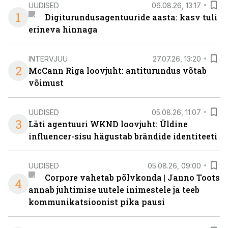
UUDISED
06.08.26, 13:17
1
Digiturundusagentuuride aasta: kasv tuli
erineva hinnaga
INTERVJUU
27.07.26, 13:20
2
McCann Riga loovjuht: antiturundus võtab
võimust
UUDISED
05.08.26, 11:07
3
Läti agentuuri WKND loovjuht: Üldine
influencer-sisu hägustab brändide identiteeti
UUDISED
05.08.26, 09:00
Corpore vahetab põlvkonda | Janno Toots
4
annab juhtimise uutele inimestele ja teeb
kommunikatsioonist pika pausi