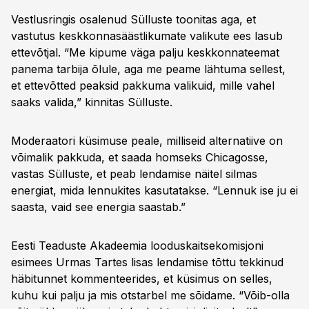
Vestlusringis osalenud Sülluste toonitas aga, et
vastutus keskkonnasäästlikumate valikute ees lasub
ettevõtjal. “Me kipume väga palju keskkonnateemat
panema tarbija õlule, aga me peame lähtuma sellest,
et ettevõtted peaksid pakkuma valikuid, mille vahel
saaks valida,” kinnitas Sülluste.
Moderaatori küsimuse peale, milliseid alternatiive on
võimalik pakkuda, et saada homseks Chicagosse,
vastas Sülluste, et peab lendamise näitel silmas
energiat, mida lennukites kasutatakse. “Lennuk ise ju ei
saasta, vaid see energia saastab.”
Eesti Teaduste Akadeemia looduskaitsekomisjoni
esimees Urmas Tartes lisas lendamise tõttu tekkinud
häbitunnet kommenteerides, et küsimus on selles,
kuhu kui palju ja mis otstarbel me sõidame. “Võib-olla