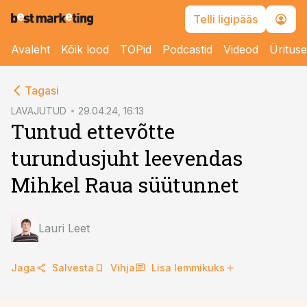
Telli ligipääs
Avaleht
Kõik lood
TOPid
Podcastid
Videod
Üritus
cebook
cebook
Tagasi
Twitter)
Twitter)
LAVAJUTUD
29.04.24, 16:13
Tuntud ettevõtte
kedIn
kedIn
turundusjuht leevendas
ail
ail
Mihkel Raua süütunnet
k
k
Lauri Leet
Jaga
Salvesta
Vihja
Lisa lemmikuks