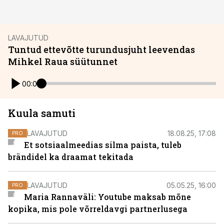
LAVAJUTUD
Tuntud ettevõtte turundusjuht leevendas
Mihkel Raua süütunnet
00:00
Kuula samuti
LAVAJUTUD
18.08.25, 17:08
PRO
Et sotsiaalmeedias silma paista, tuleb
brändidel ka draamat tekitada
LAVAJUTUD
05.05.25, 16:00
PRO
Maria Rannaväli: Youtube maksab mõne
kopika, mis pole võrreldavgi partnerlusega