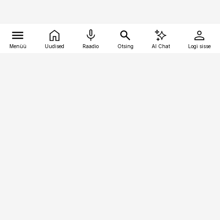
Menüü
Uudised
Raadio
Otsing
AI Chat
Logi sisse
Vana-Lõuna 39/1, 19094 Tallinn
(+372) 667 0111
bestmarketing@best-marketing.ee
Telli
Reklaam
Firmast
Sisu kasutamisõigused
Ajakirjaniku
eetikakoodeks
Üldtingimused
Privaatsustingimused