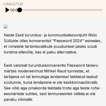
LAVAJUTUD
00:00
Neste Eesti turundus- ja kommunikatsioonijuht Risto
Sülluste ütles konverentsil “Password 2024” esinedes,
et roheliste tarbimisvalikute puudumisel peaks süüdi
tundma ettevõte, kes ei paku alternatiive.
Eesti vanimat turunduskonverentsi Password tänavu
märtsis modereerinud Mihkel Raud tunnistas, et
tarbijana on tal lennukiga lendamisel tekitatud teatud
süütunne, kuna lendamine ei ole keskkonnasõbralik.
See võib aga omakorda tekitada trotsi aga teiste rohe-
eesmärkide suhtes, sest lennureisimist vältida ei ole
paraku võimalik.