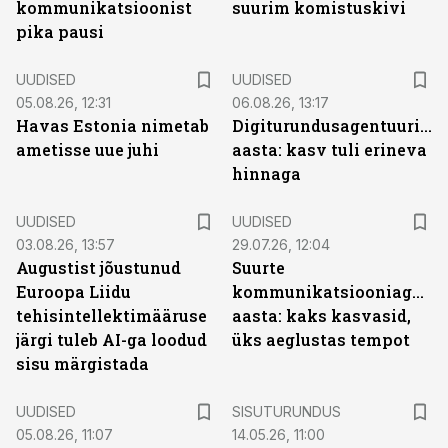
kommunikatsioonist
suurim komistuskivi
pika pausi
UUDISED
UUDISED
05.08.26, 12:31
06.08.26, 13:17
Havas Estonia nimetab
Digiturundusagentuuride
ametisse uue juhi
aasta: kasv tuli erineva
hinnaga
UUDISED
UUDISED
03.08.26, 13:57
29.07.26, 12:04
Augustist jõustunud
Suurte
Euroopa Liidu
kommunikatsiooniagentu
tehisintellektimääruse
aasta: kaks kasvasid,
järgi tuleb AI-ga loodud
üks aeglustas tempot
sisu märgistada
ST
UUDISED
SISUTURUNDUS
05.08.26, 11:07
14.05.26, 11:00