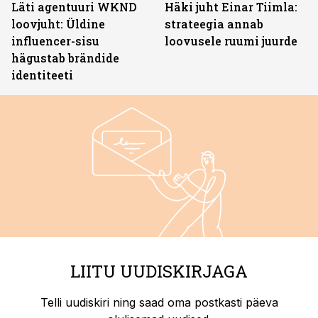
Läti agentuuri WKND
Häki juht Einar Tiimla:
loovjuht: Üldine
strateegia annab
influencer-sisu
loovusele ruumi juurde
hägustab brändide
identiteeti
LIITU UUDISKIRJAGA
Telli uudiskiri ning saad oma postkasti päeva