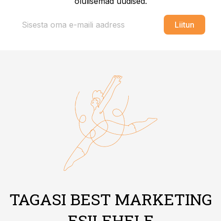
olulisemad uudised.
Liitun
TAGASI BEST MARKETING
ESILEHELE