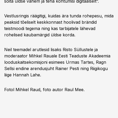
sõita üldse vähem ja teha kohtumisi digitaalselt”.
Vestlusringis räägitigi, kuidas ära tunda rohepesu, mida
peaksid tõeliselt keskkonnast hoolivad brändid
teistmoodi tegema ning kas tarbijatele lähevad
rohelised kaubamärgid üldse korda.
Neil teemadel arutlesid lisaks Risto Süllustele ja
moderaator Mihkel Rauale Eesti Teaduste Akadeemia
looduskaitsekomisjoni esimees Urmas Tartes, Ragn
Sellsi endine arendusjuht Rainer Pesti ning Riigikogu
liige Hannah Lahe.
Fotol Mihkel Raud, foto autor Raul Mee.