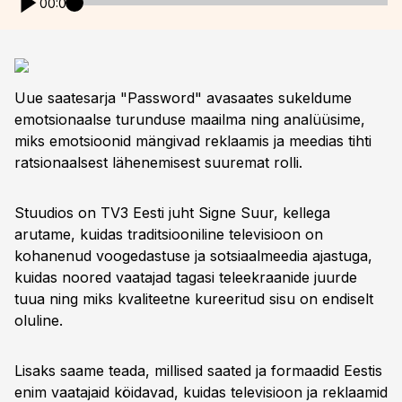
00:00
Uue saatesarja "Password" avasaates sukeldume
emotsionaalse turunduse maailma ning analüüsime,
miks emotsioonid mängivad reklaamis ja meedias tihti
ratsionaalsest lähenemisest suuremat rolli.
Stuudios on TV3 Eesti juht Signe Suur, kellega
arutame, kuidas traditsiooniline televisioon on
kohanenud voogedastuse ja sotsiaalmeedia ajastuga,
kuidas noored vaatajad tagasi teleekraanide juurde
tuua ning miks kvaliteetne kureeritud sisu on endiselt
oluline.
Lisaks saame teada, millised saated ja formaadid Eestis
enim vaatajaid köidavad, kuidas televisioon ja reklaamid