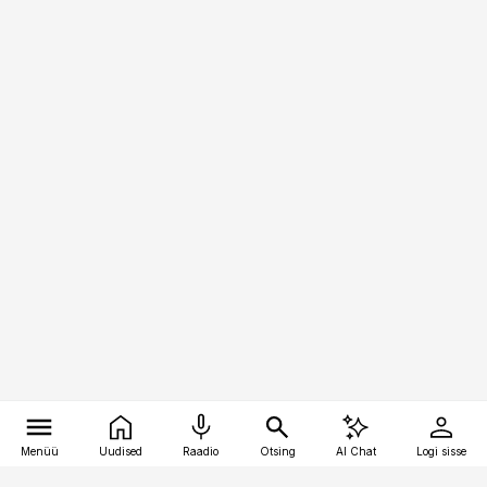
Menüü
Uudised
Raadio
Otsing
AI Chat
Logi sisse