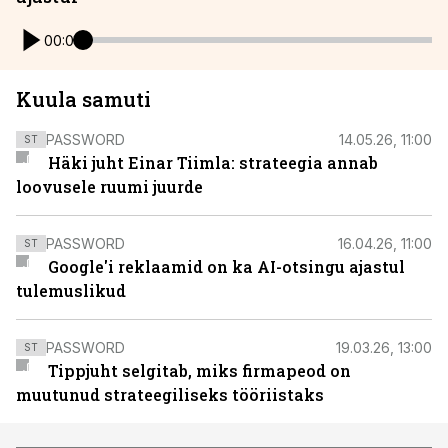
00:00
Kuula samuti
PASSWORD
14.05.26, 11:00
ST
Häki juht Einar Tiimla: strateegia annab
loovusele ruumi juurde
PASSWORD
16.04.26, 11:00
ST
Google'i reklaamid on ka AI-otsingu ajastul
tulemuslikud
PASSWORD
19.03.26, 13:00
ST
Tippjuht selgitab, miks firmapeod on
muutunud strateegiliseks tööriistaks