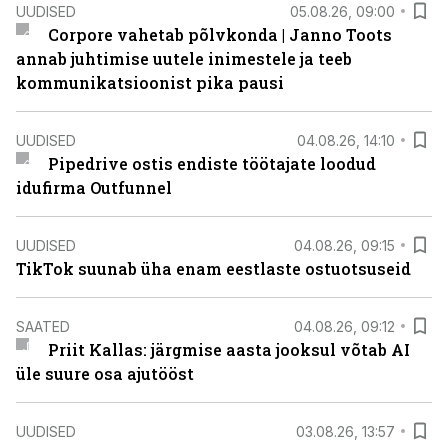
UUDISED
05.08.26, 09:00
Corpore vahetab põlvkonda | Janno Toots
annab juhtimise uutele inimestele ja teeb
kommunikatsioonist pika pausi
UUDISED
04.08.26, 14:10
Pipedrive ostis endiste töötajate loodud
idufirma Outfunnel
UUDISED
04.08.26, 09:15
TikTok suunab üha enam eestlaste ostuotsuseid
SAATED
04.08.26, 09:12
Priit Kallas: järgmise aasta jooksul võtab AI
üle suure osa ajutööst
UUDISED
03.08.26, 13:57