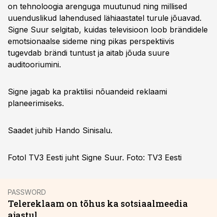
on tehnoloogia arenguga muutunud ning millised
uuenduslikud lahendused lähiaastatel turule jõuavad.
Signe Suur selgitab, kuidas televisioon loob brändidele
emotsionaalse sideme ning pikas perspektiivis
tugevdab brändi tuntust ja aitab jõuda suure
auditooriumini.
Signe jagab ka praktilisi nõuandeid reklaami
planeerimiseks.
Saadet juhib Hando Sinisalu.
Fotol TV3 Eesti juht Signe Suur. Foto: TV3 Eesti
PASSWORD
Telereklaam on tõhus ka sotsiaalmeedia
ajastul