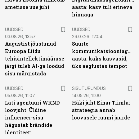
ametisse uue juhi
aasta: kasv tuli erineva
hinnaga
UUDISED
UUDISED
03.08.26, 13:57
29.07.26, 12:04
Augustist jõustunud
Suurte
Euroopa Liidu
kommunikatsiooniagentu
tehisintellektimääruse
aasta: kaks kasvasid,
järgi tuleb AI-ga loodud
üks aeglustas tempot
sisu märgistada
ST
UUDISED
SISUTURUNDUS
05.08.26, 11:07
14.05.26, 11:00
Läti agentuuri WKND
Häki juht Einar Tiimla:
loovjuht: Üldine
strateegia annab
influencer-sisu
loovusele ruumi juurde
hägustab brändide
identiteeti