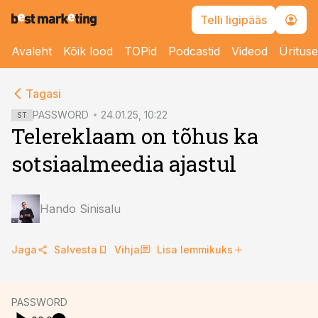
Telli ligipääs
Avaleht
Kõik lood
TOPid
Podcastid
Videod
Üritus
cebook
cebook
Tagasi
Twitter)
Twitter)
PASSWORD
24.01.25, 10:22
ST
Telereklaam on tõhus ka
kedIn
kedIn
sotsiaalmeedia ajastul
ail
ail
k
k
Hando Sinisalu
Jaga
Salvesta
Vihja
Lisa lemmikuks
PASSWORD