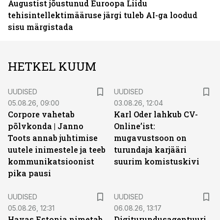
Augustist jõustunud Euroopa Liidu
tehisintellektimääruse järgi tuleb AI-ga loodud
sisu märgistada
HETKEL KUUM
UUDISED
UUDISED
05.08.26, 09:00
03.08.26, 12:04
Corpore vahetab
Karl Oder lahkub CV-
põlvkonda | Janno
Online’ist:
Toots annab juhtimise
mugavustsoon on
uutele inimestele ja teeb
turundaja karjääri
kommunikatsioonist
suurim komistuskivi
pika pausi
UUDISED
UUDISED
05.08.26, 12:31
06.08.26, 13:17
Havas Estonia nimetab
Digiturundusagentuuride