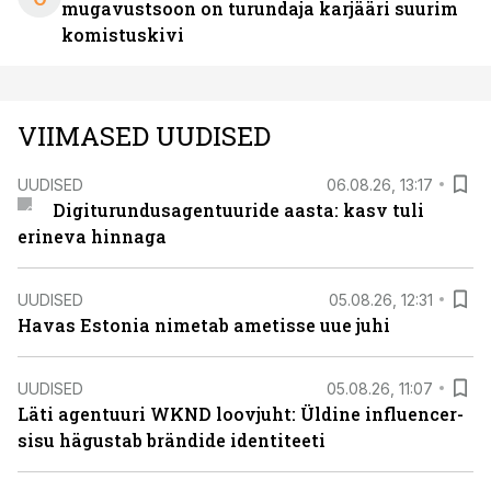
mugavustsoon on turundaja karjääri suurim
komistuskivi
VIIMASED UUDISED
UUDISED
06.08.26, 13:17
Digiturundusagentuuride aasta: kasv tuli
erineva hinnaga
UUDISED
05.08.26, 12:31
Havas Estonia nimetab ametisse uue juhi
UUDISED
05.08.26, 11:07
Läti agentuuri WKND loovjuht: Üldine influencer-
sisu hägustab brändide identiteeti