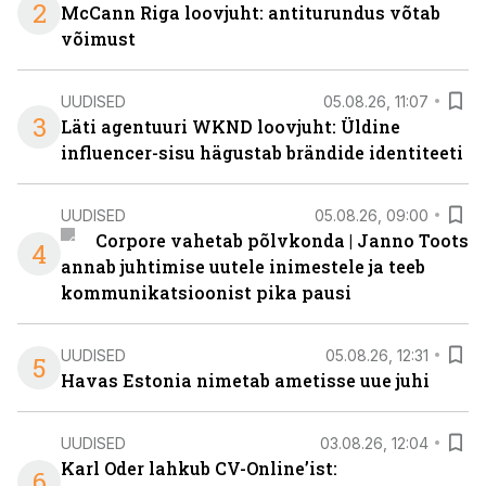
2
McCann Riga loovjuht: antiturundus võtab
võimust
UUDISED
05.08.26, 11:07
3
Läti agentuuri WKND loovjuht: Üldine
influencer-sisu hägustab brändide identiteeti
UUDISED
05.08.26, 09:00
Corpore vahetab põlvkonda | Janno Toots
4
annab juhtimise uutele inimestele ja teeb
kommunikatsioonist pika pausi
UUDISED
05.08.26, 12:31
5
Havas Estonia nimetab ametisse uue juhi
UUDISED
03.08.26, 12:04
Karl Oder lahkub CV-Online’ist:
6