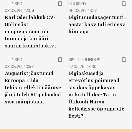
UUDISED
UUDISED
03.08.26, 12:04
06.08.26, 13:17
Karl Oder lahkub CV-
Digiturundusagentuuride
Online’ist:
aasta: kasv tuli erineva
mugavustsoon on
hinnaga
turundaja karjääri
suurim komistuskivi
ST
UUDISED
SISUTURUNDUS
03.08.26, 13:57
27.05.26, 13:39
Augustist jõustunud
Digioskused ja
Euroopa Liidu
ettevõtlus põimuvad
tehisintellektimääruse
sisukas õppekavas:
järgi tuleb AI-ga loodud
miks tullakse Tartu
sisu märgistada
Ülikooli Narva
kolledžisse õppima üle
Eesti?