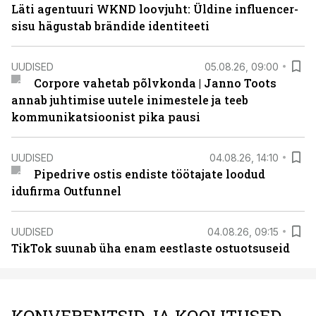
Läti agentuuri WKND loovjuht: Üldine influencer-
sisu hägustab brändide identiteeti
UUDISED
05.08.26, 09:00
Corpore vahetab põlvkonda | Janno Toots
annab juhtimise uutele inimestele ja teeb
kommunikatsioonist pika pausi
UUDISED
04.08.26, 14:10
Pipedrive ostis endiste töötajate loodud
idufirma Outfunnel
UUDISED
04.08.26, 09:15
TikTok suunab üha enam eestlaste ostuotsuseid