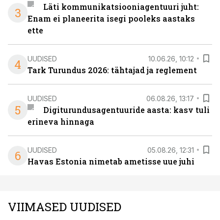
Läti kommunikatsiooniagentuuri juht:
3
Enam ei planeerita isegi pooleks aastaks
ette
UUDISED
10.06.26, 10:12
4
Tark Turundus 2026: tähtajad ja reglement
UUDISED
06.08.26, 13:17
5
Digiturundusagentuuride aasta: kasv tuli
erineva hinnaga
UUDISED
05.08.26, 12:31
6
Havas Estonia nimetab ametisse uue juhi
VIIMASED UUDISED