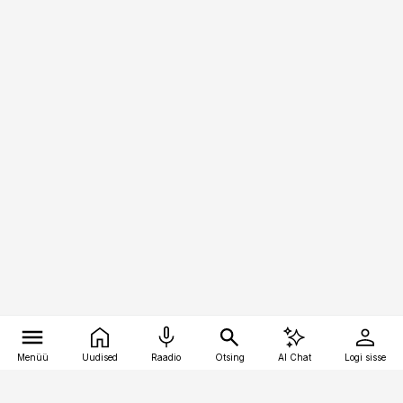
Menüü
Uudised
Raadio
Otsing
AI Chat
Logi sisse