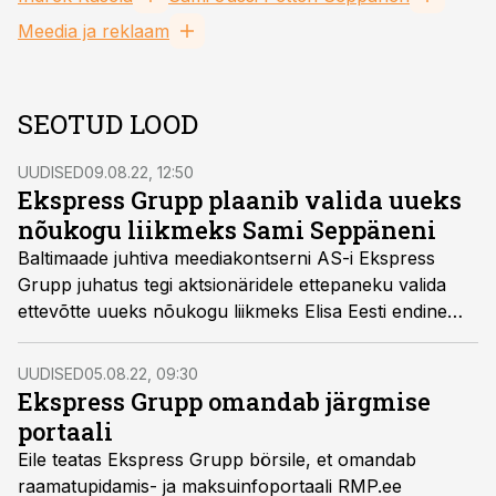
Meedia ja reklaam
SEOTUD LOOD
UUDISED
09.08.22, 12:50
Ekspress Grupp plaanib valida uueks
nõukogu liikmeks Sami Seppäneni
Baltimaade juhtiva meediakontserni AS-i Ekspress
Grupp juhatus tegi aktsionäridele ettepaneku valida
ettevõtte uueks nõukogu liikmeks Elisa Eesti endine
pikaajaline juht Sami Seppänen.
UUDISED
05.08.22, 09:30
Ekspress Grupp omandab järgmise
portaali
Eile teatas Ekspress Grupp börsile, et omandab
raamatupidamis- ja maksuinfoportaali RMP.ee