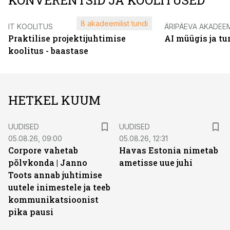
KONVERENTSID JA KOOLITUSED
8 akadeemilist tundi
IT KOOLITUS
ÄRIPÄEVA AKADEE
Praktilise projektijuhtimise
AI müügis ja t
koolitus - baastase
HETKEL KUUM
UUDISED
UUDISED
05.08.26, 09:00
05.08.26, 12:31
Corpore vahetab
Havas Estonia nimetab
põlvkonda | Janno
ametisse uue juhi
Toots annab juhtimise
uutele inimestele ja teeb
kommunikatsioonist
pika pausi