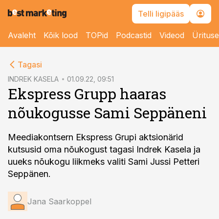
Telli ligipääs
Avaleht
Kõik lood
TOPid
Podcastid
Videod
Üritus
cebook
Tagasi
Twitter)
INDREK KASELA
01.09.22, 09:51
Ekspress Grupp haaras
kedIn
nõukogusse Sami Seppäneni
ail
k
Meediakontsern Ekspress Grupi aktsionärid
kutsusid oma nõukogust tagasi Indrek Kasela ja
uueks nõukogu liikmeks valiti Sami Jussi Petteri
Seppänen.
Jana Saarkoppel