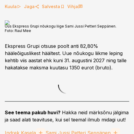
Kuula
Jaga
Salvesta
Vihja
Uus Ekspress Grupi nõukogu liige Sami Jussi Petteri Seppänen.
Foto:
Raul Mee
Ekspress Grupi otsuse poolt anti 82,80%
hääleõiguslikest häältest. Uue nõukogu liikme leping
kehtib viis aastat ehk kuni 31. augustini 2027 ning talle
hakatakse maksma kuutasu 1350 eurot (bruto).
See teema pakub huvi?
Hakka neid märksõnu jälgima
ja saad alati teavituse, kui sel teemal ilmub midagi uut!
Indrek Kasela
Sami Jussi Petteri Seppänen