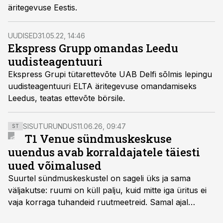
äritegevuse Eestis.
UUDISED
31.05.22, 14:46
Ekspress Grupp omandas Leedu
uudisteagentuuri
Ekspress Grupi tütarettevõte UAB Delfi sõlmis lepingu
uudisteagentuuri ELTA äritegevuse omandamiseks
Leedus, teatas ettevõte börsile.
SISUTURUNDUS
11.06.26, 09:47
ST
T1 Venue sündmuskeskuse
uuendus avab korraldajatele täiesti
uued võimalused
Suurtel sündmuskeskustel on sageli üks ja sama
väljakutse: ruumi on küll palju, kuid mitte iga üritus ei
vaja korraga tuhandeid ruutmeetreid. Samal ajal
soovivad ettevõtted ja korraldajad üha enam