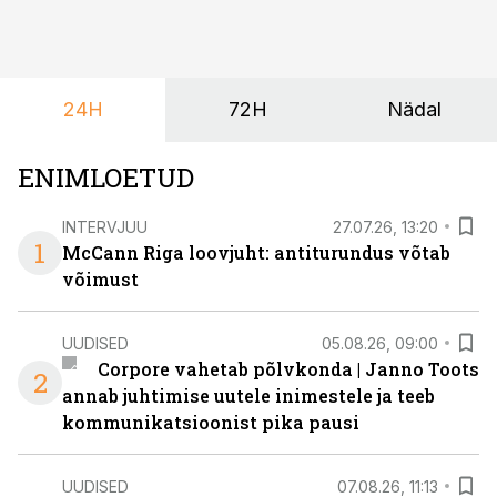
paindlikkust – võimalust ühendada konverents, gala,
töötoad, meelelahutus ja võrgustumine tervikuks, ilma
et peaks kasutama mitut erinevat asukohta. T1
keskuses tegutsev sündmuskeskus T1 Venue on just
24H
72H
Nädal
nendele vajadustele vastanud uuendusega, mis pakub
senisest oluliselt rohkem lahendusi.
ENIMLOETUD
INTERVJUU
27.07.26, 13:20
1
McCann Riga loovjuht: antiturundus võtab
võimust
UUDISED
05.08.26, 09:00
Corpore vahetab põlvkonda | Janno Toots
2
annab juhtimise uutele inimestele ja teeb
kommunikatsioonist pika pausi
UUDISED
07.08.26, 11:13