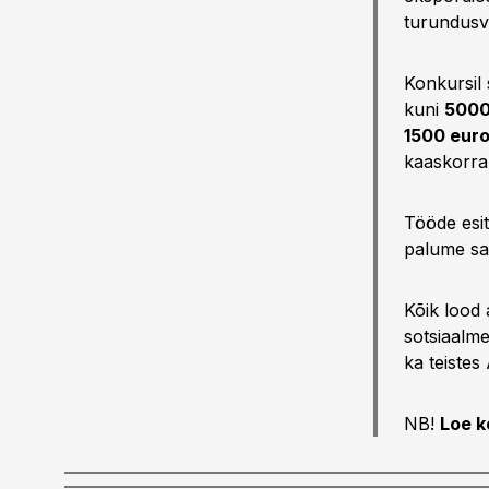
turundusv
Konkursil 
kuni
5000
1500 euro
kaaskorral
Tööde esit
palume sa
Kõik lood 
sotsiaalme
ka teistes
NB!
Loe k