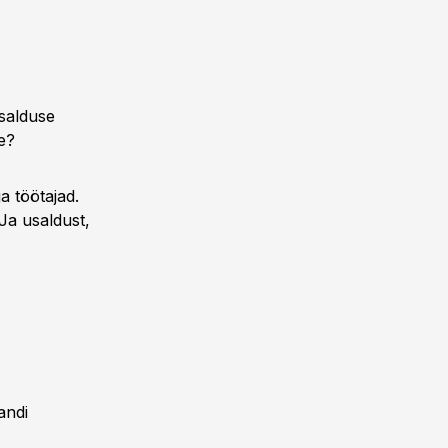
usalduse
le?
a töötajad.
Ja usaldust,
andi