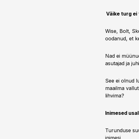
Väike turg ei
Wise, Bolt, Sk
oodanud, et ke
Nad ei müünud 
asutajad ja ju
See ei olnud l
maailma valluta
lihvima?
Inimesed usal
Turunduse suur
inimesi.