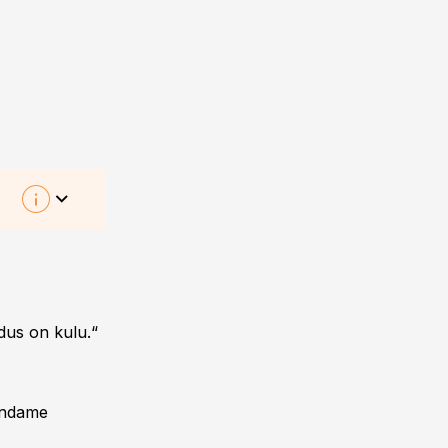
ele
ikud lood
älja, et
ndus on kulu.“
amatus on
, mitte
i
rundame
ukas olla.