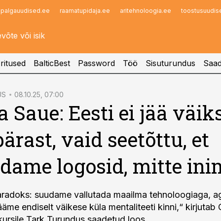
palgauudised.ee
raamatupidaja.ee
aritehnoloogia.ee
toostusuudis
Infopank
Radar
ritused
BalticBest
Password
Töö
Sisuturundus
Saad
US
08.10.25, 07:00
ja Saue: Eesti ei jää väi
ärast, vaid seetõttu, et
dame logosid, mitte ini
aradoks: suudame vallutada maailma tehnoloogiaga, a
äme endiselt väikese küla mentaliteeti kinni,“ kirjutab 
ursile
Tark Turundus
saadetud loos.