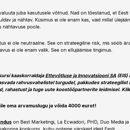
valuuta juba kasutusele võtnud. Nad on tõestanud, et Eesti 
ldav ja nähtav. Küsimus ei ole enam kas, vaid millal ülejää
 nähtavuse poole.
s ei ole neutraalne. See on strateegiline risk, mis sööb är
avus ei ole enam valik. See on ellujäämise tingimus.
rsi kaaskorraldaja
Ettevõtluse ja Innovatsiooni SA
(EIS) 
asvada rahvusvahelistel turgudel, pakkudes strateegilist
d, rahastust ja tuge uute koostööpartnerite leidmisel. Klik
le oma arvamuslugu ja võida 4000 eurot!
undus
on Best Marketingi, La Ecwadori, PHD, Duo Media ja 
sakonna konkurss, kuhu ootame värskeid ideid Eesti