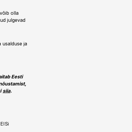
võib olla
nud julgevad
a usalduse ja
aitab Eesti
 nõustamist,
i
siia
.
EISi