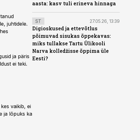
aasta: kasv tuli erineva hinnaga
otanud
ST
27.05.26, 13:39
e, juhtidele.
Digioskused ja ettevõtlus
ahes
põimuvad sisukas õppekavas:
miks tullakse Tartu Ülikooli
Narva kolledžisse õppima üle
usid ja päris
Eesti?
dust ei teki.
es vaikib, ei
le ja lõpuks ka