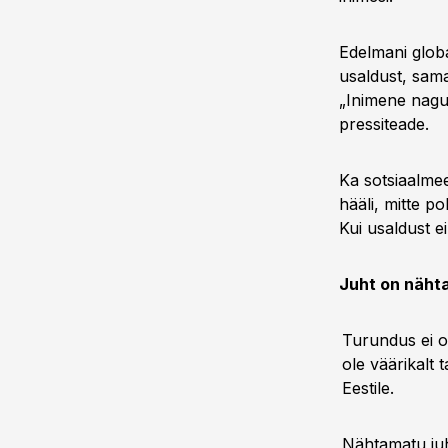
Edelmani globa
usaldust, samal
„Inimene nagu 
pressiteade.
Ka sotsiaalmee
hääli, mitte po
Kui usaldust ei
Juht on näht
Turundus ei o
ole väärikalt 
Eestile.
Nähtamatu juh