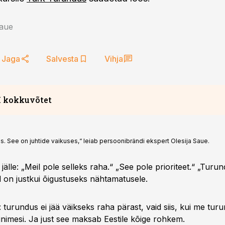
Saue
Jaga
Salvesta
Vihja
I kokkuvõtet
aue rõhutab, et Eestis turunduses keskendutakse liialt logod
s. See on juhtide vaikuses,“ leiab persoonibrändi ekspert Olesija Saue.
semel, mis takistab arengut. Ta märgib, et nähtavus ja isikl
i, nagu tõestavad Wise, Bolt ja teised startupid. Saue toob v
 jälle: „Meil pole selleks raha.“ „See pole prioriteet.“ „Turu
usaldavad pigem teisi inimesi kui brände, ning juhtide näht
on justkui õigustuseks nähtamatusele.
le risk. Ta kutsub turundajaid üles olema usalduse arhitektid
aaniate täitjad. Nähtavus on strateegiline valuuta, mida Eest
 turundus ei jää väikseks raha pärast, vaid siis, kui me tu
d peaksid rohkem kasutama, et rahvusvahelistel turgudel ed
 inimesi. Ja just see maksab Eestile kõige rohkem.