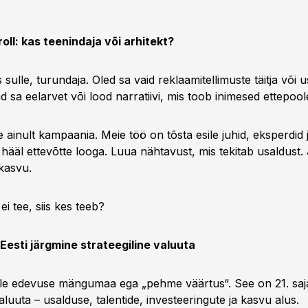
oll: kas teenindaja või arhitekt?
ulle, turundaja. Oled sa vaid reklaamitellimuste täitja või 
d sa eelarvet või lood narratiivi, mis toob inimesed ettepoo
e ainult kampaania. Meie töö on tõsta esile juhid, eksperdid j
hääl ettevõtte looga. Luua nähtavust, mis tekitab usaldust. 
kasvu.
ei tee, siis kes teeb?
esti järgmine strateegiline valuuta
le edevuse mängumaa ega „pehme väärtus“. See on 21. saj
valuuta – usalduse, talentide, investeeringute ja kasvu alus.