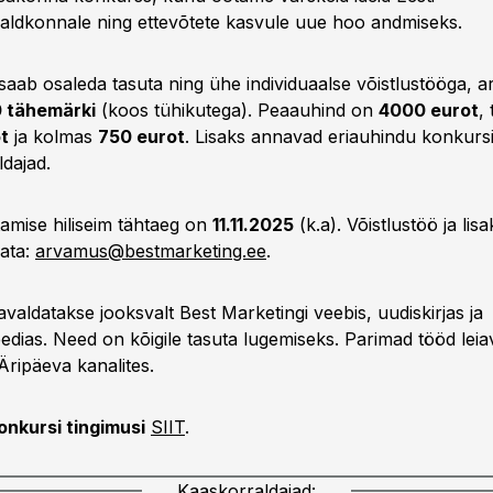
aldkonnale ning ettevõtete kasvule uue hoo andmiseks.
saab osaleda tasuta ning ühe individuaalse võistlustööga, ar
 tähemärki
(koos tühikutega). Peaauhind on
4000 eurot
,
t
ja kolmas
750 eurot
. Lisaks annavad eriauhindu konkurs
dajad.
amise hiliseim tähtaeg on
11.11.2025
(k.a). Võistlustöö ja li
ata:
arvamus@bestmarketing.ee
.
avaldatakse jooksvalt Best Marketingi veebis, uudiskirjas ja
edias. Need on kõigile tasuta lugemiseks. Parimad tööd leia
 Äripäeva kanalites.
onkursi tingimusi
SIIT
.
Kaaskorraldajad: