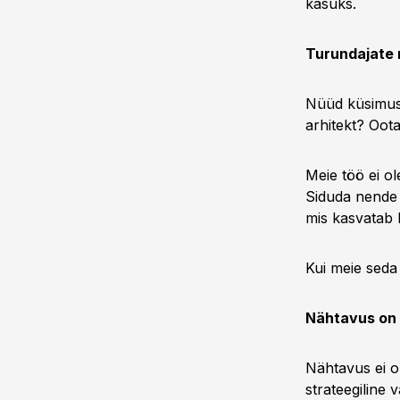
kasuks.
Turundajate r
Nüüd küsimus s
arhitekt? Oota
Meie töö ei ol
Siduda nende 
mis kasvatab 
Kui meie seda 
Nähtavus on E
Nähtavus ei o
strateegiline 