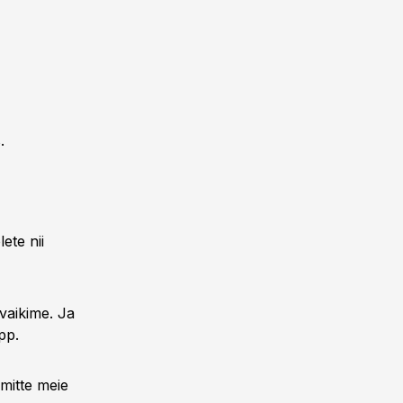
.
ete nii
vaikime. Ja
pp.
 mitte meie