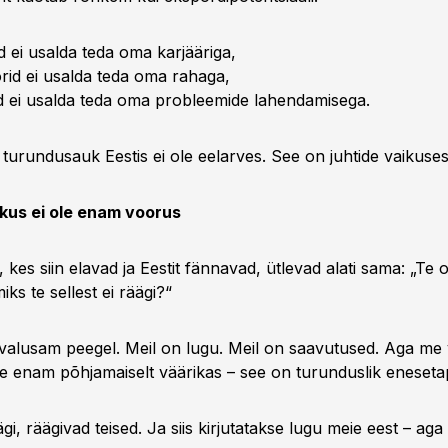
d ei usalda teda oma karjääriga,
orid ei usalda teda oma rahaga,
id ei usalda teda oma probleemide lahendamisega.
turundusauk Eestis ei ole eelarves. See on juhtide vaikuses
kkus ei ole enam voorus
 kes siin elavad ja Eestit fännavad, ütlevad alati sama: „Te ol
ks te sellest ei räägi?“
valusam peegel. Meil on lugu. Meil on saavutused. Aga me 
ole enam põhjamaiselt väärikas – see on turunduslik eneseta
ägi, räägivad teised. Ja siis kirjutatakse lugu meie eest – aga