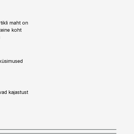
tikli maht on
 teine koht
i
saküsimused
vad kajastust