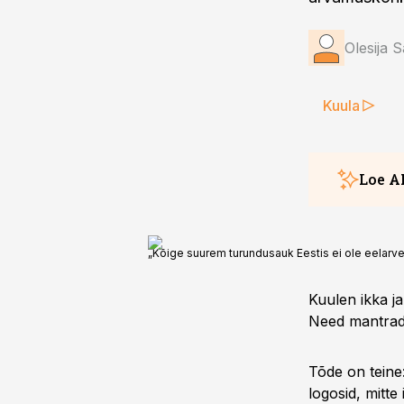
Olesija 
Kuula
Loe A
Olesija S
„Kõige suurem turundusauk Eestis ei ole eelarve
inimeste a
on edu võt
Kuulen ikka ja
inimesed 
Need mantrad 
ettevõtete
vaid kamp
Tõde on teine:
ettevõtte
logosid, mitte