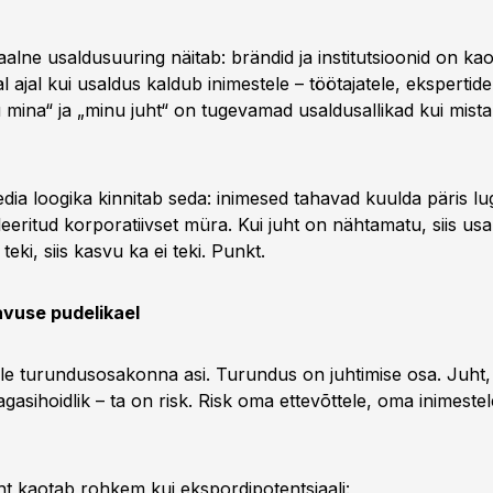
alne usaldusuuring näitab: brändid ja institutsioonid on ka
 ajal kui usaldus kaldub inimestele – töötajatele, ekspertidel
mina“ ja „minu juht“ on tugevamad usaldusallikad kui mist
dia loogika kinnitab seda: inimesed tahavad kuulda päris lug
leeritud korporatiivset müra. Kui juht on nähtamatu, siis usal
 teki, siis kasvu ka ei teki. Punkt.
avuse pudelikael
le turundusosakonna asi. Turundus on juhtimise osa. Juht, k
tagasihoidlik – ta on risk. Risk oma ettevõttele, oma inimeste
t kaotab rohkem kui ekspordipotentsiaali: