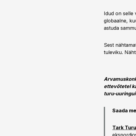
Idud on selle 
globaalne, kuu
astuda sammu
Sest nähtamatu
tuleviku. Näht
Arvamuskonku
ettevõtetel k
turu-uuringui
Saada mei
Tark Tur
ekspordio