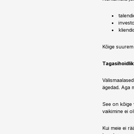
talendi
invest
kliend
Kõige suurem 
Tagasihoidli
Välismaalased,
ägedad. Aga mi
See on kõige 
vaikimine ei 
Kui meie ei rä