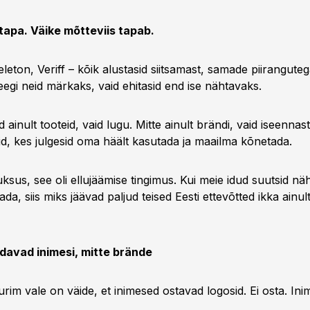
 tapa. Väike mõtteviis tapab.
eleton, Veriff – kõik alustasid siitsamast, samade piiranguteg
egi neid märkaks, vaid ehitasid end ise nähtavaks.
ainult tooteid, vaid lugu. Mitte ainult brändi, vaid iseennas
hid, kes julgesid oma häält kasutada ja maailma kõnetada.
uksus, see oli ellujäämise tingimus. Kui meie idud suutsid n
da, siis miks jäävad paljud teised Eesti ettevõtted ikka ainul
davad inimesi, mitte brände
im vale on väide, et inimesed ostavad logosid. Ei osta. In