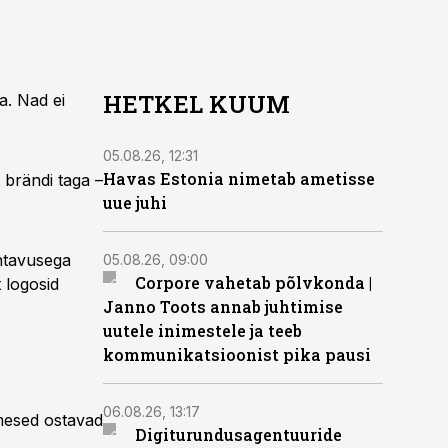
HETKEL KUUM
a. Nad ei
05.08.26, 12:31
Havas Estonia nimetab ametisse
t brändi taga –
uue juhi
ähtavusega
05.08.26, 09:00
Corpore vahetab põlvkonda |
t logosid
Janno Toots annab juhtimise
uutele inimestele ja teeb
kommunikatsioonist pika pausi
06.08.26, 13:17
imesed ostavad
Digiturundusagentuuride