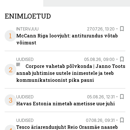
ENIMLOETUD
INTERVJUU
27.07.26, 13:20
1
McCann Riga loovjuht: antiturundus võtab
võimust
UUDISED
05.08.26, 09:00
Corpore vahetab põlvkonda | Janno Toots
2
annab juhtimise uutele inimestele ja teeb
kommunikatsioonist pika pausi
UUDISED
05.08.26, 12:31
3
Havas Estonia nimetab ametisse uue juhi
UUDISED
07.08.26, 09:31
Tesco äriarendusjuht Reio Orasmäe naaseb