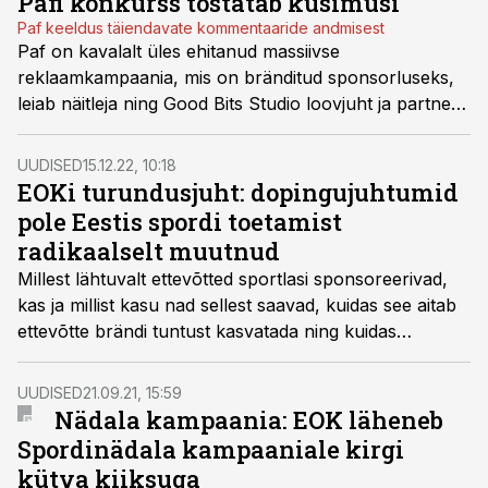
Pafi konkurss tõstatab küsimusi
Paf keeldus täiendavate kommentaaride andmisest
Paf on kavalalt üles ehitanud massiivse
reklaamkampaania, mis on bränditud sponsorluseks,
leiab näitleja ning Good Bits Studio loovjuht ja partner
Henrik Kalmet.
UUDISED
15.12.22, 10:18
EOKi turundusjuht: dopingujuhtumid
pole Eestis spordi toetamist
radikaalselt muutnud
Millest lähtuvalt ettevõtted sportlasi sponsoreerivad,
kas ja millist kasu nad sellest saavad, kuidas see aitab
ettevõtte brändi tuntust kasvatada ning kuidas
käitutakse sportlaste rikkumiste puhul, räägivad EOKi
turundusjuht Margus Kiiver, META Advisory asutaja ja
UUDISED
21.09.21, 15:59
partner Andreas Kaju ning Alexela grupi turundusjuht
Nädala kampaania: EOK läheneb
ja ESG valdkonna eestvedaja Kadri Ambos.
Spordinädala kampaaniale kirgi
kütva kiiksuga