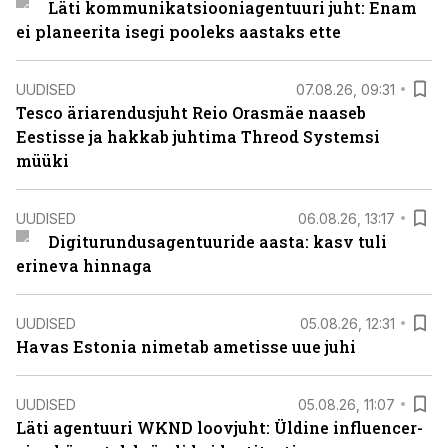
Läti kommunikatsiooniagentuuri juht: Enam
ei planeerita isegi pooleks aastaks ette
UUDISED
07.08.26, 09:31
Tesco äriarendusjuht Reio Orasmäe naaseb
Eestisse ja hakkab juhtima Threod Systemsi
müüki
UUDISED
06.08.26, 13:17
Digiturundusagentuuride aasta: kasv tuli
erineva hinnaga
UUDISED
05.08.26, 12:31
Havas Estonia nimetab ametisse uue juhi
UUDISED
05.08.26, 11:07
Läti agentuuri WKND loovjuht: Üldine influencer-