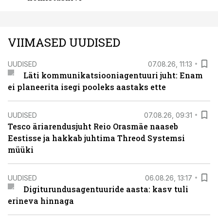
VIIMASED UUDISED
UUDISED
07.08.26, 11:13
Läti kommunikatsiooniagentuuri juht: Enam
ei planeerita isegi pooleks aastaks ette
UUDISED
07.08.26, 09:31
Tesco äriarendusjuht Reio Orasmäe naaseb
Eestisse ja hakkab juhtima Threod Systemsi
müüki
UUDISED
06.08.26, 13:17
Digiturundusagentuuride aasta: kasv tuli
erineva hinnaga