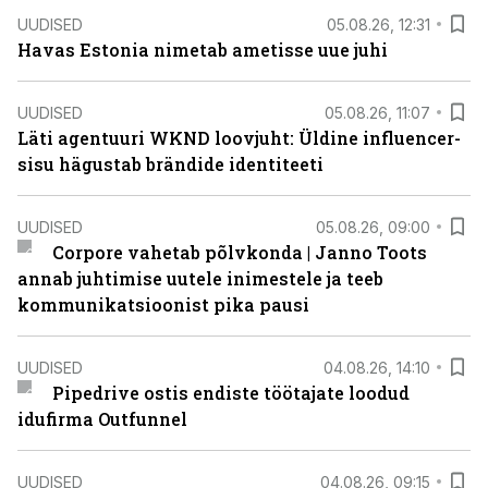
UUDISED
05.08.26, 12:31
Havas Estonia nimetab ametisse uue juhi
UUDISED
05.08.26, 11:07
Läti agentuuri WKND loovjuht: Üldine influencer-
sisu hägustab brändide identiteeti
UUDISED
05.08.26, 09:00
Corpore vahetab põlvkonda | Janno Toots
annab juhtimise uutele inimestele ja teeb
kommunikatsioonist pika pausi
UUDISED
04.08.26, 14:10
Pipedrive ostis endiste töötajate loodud
idufirma Outfunnel
UUDISED
04.08.26, 09:15