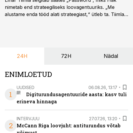
Einar Tiimla selgitab saates „Password“, miks Häk
nimetab end strateegiliseks loovagentuuriks. „Me
alustame enda tööd alati strateegiast,“ ütleb ta. Tiimla
sõnul aitab põhjalik eeltöö vältida olukorda, kus klient
hakkab alles esimeste visuaalide pealt mõtlema, mida
ta tegelikult tahab.
24H
72H
Nädal
ENIMLOETUD
UUDISED
06.08.26, 13:17
1
Digiturundusagentuuride aasta: kasv tuli
erineva hinnaga
INTERVJUU
27.07.26, 13:20
2
McCann Riga loovjuht: antiturundus võtab
võimust