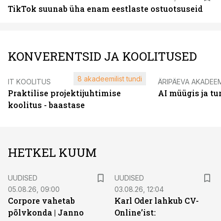
TikTok suunab üha enam eestlaste ostuotsuseid
KONVERENTSID JA KOOLITUSED
8 akadeemilist tundi
IT KOOLITUS
ÄRIPÄEVA AKADEE
Praktilise projektijuhtimise
AI müügis ja t
koolitus - baastase
HETKEL KUUM
UUDISED
UUDISED
05.08.26, 09:00
03.08.26, 12:04
Corpore vahetab
Karl Oder lahkub CV-
põlvkonda | Janno
Online’ist: