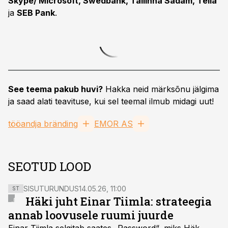
Skype/ Microsoft, Swedbank, Tallinna Sadam, Telia
ja
SEB Pank
.
See teema pakub huvi?
Hakka neid märksõnu jälgima
ja saad alati teavituse, kui sel teemal ilmub midagi uut!
tööandja bränding
EMOR AS
SEOTUD LOOD
SISUTURUNDUS
14.05.26, 11:00
ST
Häki juht Einar Tiimla: strateegia
annab loovusele ruumi juurde