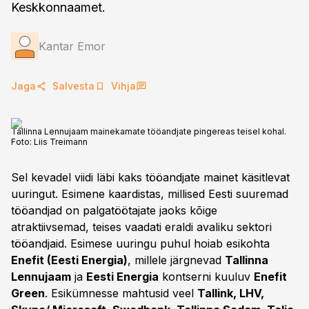
Keskkonnaamet.
Kantar Emor
Jaga
Salvesta
Vihja
Tallinna Lennujaam mainekamate tööandjate pingereas teisel kohal.
Foto:
Liis Treimann
Sel kevadel viidi läbi kaks tööandjate mainet käsitlevat
uuringut. Esimene kaardistas, millised Eesti suuremad
tööandjad on palgatöötajate jaoks kõige
atraktiivsemad, teises vaadati eraldi avaliku sektori
tööandjaid. Esimese uuringu puhul hoiab esikohta
Enefit (Eesti Energia)
, millele järgnevad
Tallinna
Lennujaam
ja
Eesti Energia
kontserni kuuluv
Enefit
Green
. Esikümnesse mahtusid veel
Tallink, LHV,