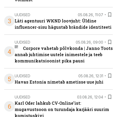
UUDISED
05.08.26, 11:07
3
Läti agentuuri WKND loovjuht: Üldine
influencer-sisu hägustab brändide identiteeti
UUDISED
05.08.26, 09:00
Corpore vahetab põlvkonda | Janno Toots
4
annab juhtimise uutele inimestele ja teeb
kommunikatsioonist pika pausi
UUDISED
05.08.26, 12:31
5
Havas Estonia nimetab ametisse uue juhi
UUDISED
03.08.26, 12:04
Karl Oder lahkub CV-Online’ist:
6
mugavustsoon on turundaja karjääri suurim
komistuskivi