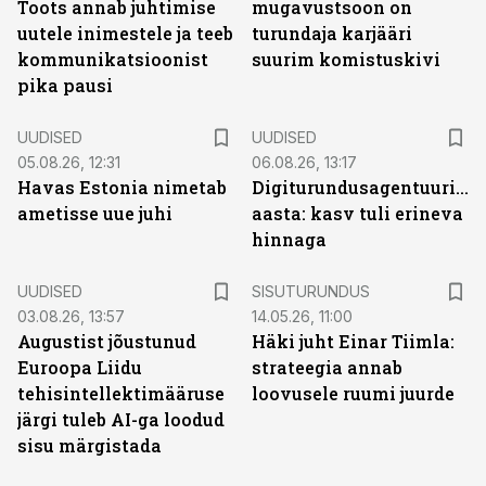
Toots annab juhtimise
mugavustsoon on
uutele inimestele ja teeb
turundaja karjääri
kommunikatsioonist
suurim komistuskivi
pika pausi
UUDISED
UUDISED
05.08.26, 12:31
06.08.26, 13:17
Havas Estonia nimetab
Digiturundusagentuuride
ametisse uue juhi
aasta: kasv tuli erineva
hinnaga
ST
UUDISED
SISUTURUNDUS
03.08.26, 13:57
14.05.26, 11:00
Augustist jõustunud
Häki juht Einar Tiimla:
Euroopa Liidu
strateegia annab
tehisintellektimääruse
loovusele ruumi juurde
järgi tuleb AI-ga loodud
sisu märgistada