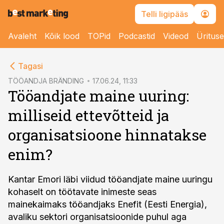
Telli ligipääs
Avaleht
Kõik lood
TOPid
Podcastid
Videod
Üritus
cebook
Tagasi
Twitter)
TÖÖANDJA BRÄNDING
17.06.24, 11:33
Tööandjate maine uuring:
kedIn
milliseid ettevõtteid ja
ail
organisatsioone hinnatakse
k
enim?
Kantar Emori läbi viidud tööandjate maine uuringu
kohaselt on töötavate inimeste seas
mainekaimaks tööandjaks Enefit (Eesti Energia),
avaliku sektori organisatsioonide puhul aga