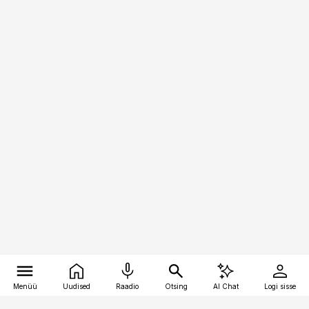
Menüü
Uudised
Raadio
Otsing
AI Chat
Logi sisse