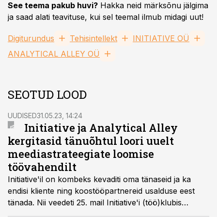
See teema pakub huvi?
Hakka neid märksõnu jälgima
ja saad alati teavituse, kui sel teemal ilmub midagi uut!
Digiturundus
Tehisintellekt
INITIATIVE OÜ
ANALYTICAL ALLEY OÜ
SEOTUD LOOD
UUDISED
31.05.23, 14:24
Initiative ja Analytical Alley
kergitasid tänuõhtul loori uuelt
meediastrateegiate loomise
töövahendilt
Initiative'il on kombeks kevaditi oma tänaseid ja ka
endisi kliente ning koostööpartnereid usalduse eest
tänada. Nii veedeti 25. mail Initiative'i (töö)klubis
meeleolukas õhtu, kus muu hulgas tutvustati siinses