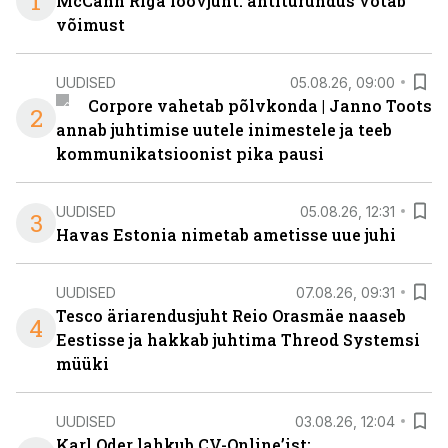
1
McCann Riga loovjuht: antiturundus võtab
võimust
UUDISED
05.08.26, 09:00
Corpore vahetab põlvkonda | Janno Toots
2
annab juhtimise uutele inimestele ja teeb
kommunikatsioonist pika pausi
UUDISED
05.08.26, 12:31
3
Havas Estonia nimetab ametisse uue juhi
UUDISED
07.08.26, 09:31
Tesco äriarendusjuht Reio Orasmäe naaseb
4
Eestisse ja hakkab juhtima Threod Systemsi
müüki
UUDISED
03.08.26, 12:04
Karl Oder lahkub CV-Online’ist: