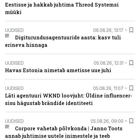
Eestisse ja hakkab juhtima Threod Systemsi
müüki
UUDISED
06.08.26, 13:17
Digiturundusagentuuride aasta: kasv tuli
erineva hinnaga
UUDISED
05.08.26, 12:31
Havas Estonia nimetab ametisse uue juhi
UUDISED
05.08.26, 11:07
Läti agentuuri WKND loovjuht: Üldine influencer-
sisu hägustab brändide identiteeti
UUDISED
05.08.26, 09:00
Corpore vahetab põlvkonda | Janno Toots
annab juhtimise uutele inimestele ja teeb