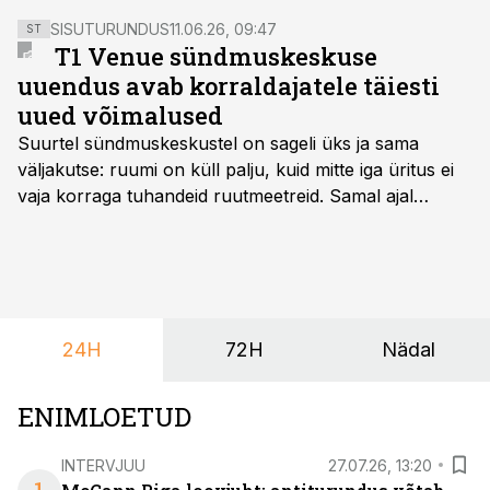
regioonis unikaalset AI baasil töötavat
SISUTURUNDUS
11.06.26, 09:47
ST
meediastrateegiate loomise töövahendit ja räägiti
T1 Venue sündmuskeskuse
cultural branding'u võludest.
uuendus avab korraldajatele täiesti
uued võimalused
Suurtel sündmuskeskustel on sageli üks ja sama
väljakutse: ruumi on küll palju, kuid mitte iga üritus ei
vaja korraga tuhandeid ruutmeetreid. Samal ajal
soovivad ettevõtted ja korraldajad üha enam
paindlikkust – võimalust ühendada konverents, gala,
töötoad, meelelahutus ja võrgustumine tervikuks, ilma
et peaks kasutama mitut erinevat asukohta. T1
keskuses tegutsev sündmuskeskus T1 Venue on just
24H
72H
Nädal
nendele vajadustele vastanud uuendusega, mis pakub
senisest oluliselt rohkem lahendusi.
ENIMLOETUD
INTERVJUU
27.07.26, 13:20