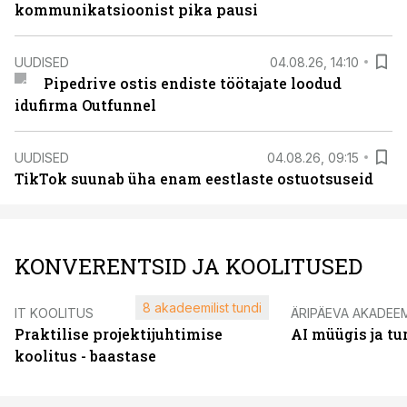
kommunikatsioonist pika pausi
UUDISED
04.08.26, 14:10
Pipedrive ostis endiste töötajate loodud
idufirma Outfunnel
UUDISED
04.08.26, 09:15
TikTok suunab üha enam eestlaste ostuotsuseid
KONVERENTSID JA KOOLITUSED
8 akadeemilist tundi
IT KOOLITUS
ÄRIPÄEVA AKADEE
Praktilise projektijuhtimise
AI müügis ja t
koolitus - baastase