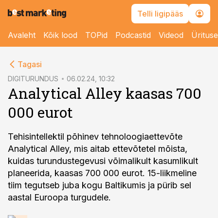
Telli ligipääs
Avaleht
Kõik lood
TOPid
Podcastid
Videod
Üritus
cebook
Tagasi
Twitter)
DIGITURUNDUS
06.02.24, 10:32
Analytical Alley kaasas 700
kedIn
000 eurot
ail
k
Tehisintellektil põhinev tehnoloogiaettevõte
Analytical Alley, mis aitab ettevõtetel mõista,
kuidas turundustegevusi võimalikult kasumlikult
planeerida, kaasas 700 000 eurot. 15-liikmeline
tiim tegutseb juba kogu Baltikumis ja pürib sel
aastal Euroopa turgudele.