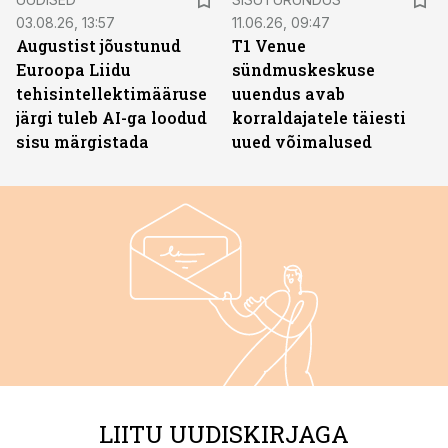
03.08.26, 13:57
11.06.26, 09:47
Augustist jõustunud
T1 Venue
Euroopa Liidu
sündmuskeskuse
tehisintellektimääruse
uuendus avab
järgi tuleb AI-ga loodud
korraldajatele täiesti
sisu märgistada
uued võimalused
LIITU UUDISKIRJAGA