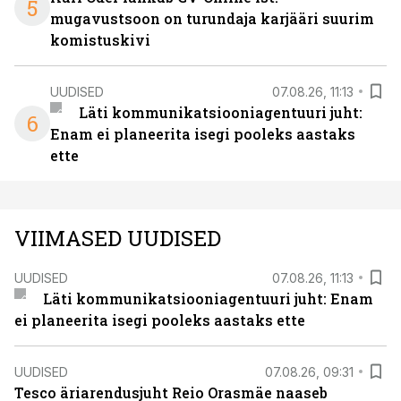
5
mugavustsoon on turundaja karjääri suurim
komistuskivi
UUDISED
07.08.26, 11:13
Läti kommunikatsiooniagentuuri juht:
6
Enam ei planeerita isegi pooleks aastaks
ette
VIIMASED UUDISED
UUDISED
07.08.26, 11:13
Läti kommunikatsiooniagentuuri juht: Enam
ei planeerita isegi pooleks aastaks ette
UUDISED
07.08.26, 09:31
Tesco äriarendusjuht Reio Orasmäe naaseb