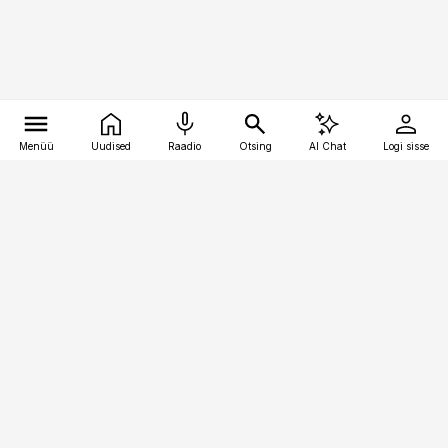
Menüü
Uudised
Raadio
Otsing
AI Chat
Logi sisse
Vana-Lõuna 39/1, 19094 Tallinn
(+372) 667 0111
bestmarketing@best-marketing.ee
Telli
Reklaam
Firmast
Sisu kasutamisõigused
Ajakirjaniku