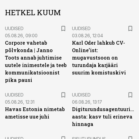
HETKEL KUUM
UUDISED
UUDISED
05.08.26, 09:00
03.08.26, 12:04
Corpore vahetab
Karl Oder lahkub CV-
põlvkonda | Janno
Online’ist:
Toots annab juhtimise
mugavustsoon on
uutele inimestele ja teeb
turundaja karjääri
kommunikatsioonist
suurim komistuskivi
pika pausi
UUDISED
UUDISED
05.08.26, 12:31
06.08.26, 13:17
Havas Estonia nimetab
Digiturundusagentuuride
ametisse uue juhi
aasta: kasv tuli erineva
hinnaga
ST
UUDISED
SISUTURUNDUS