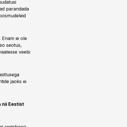
uudatusi
vad parandada
noosmudeleid
.
 Enam ei ole
deo seotus,
vaatesse veebi
sitlusega
ide jaoks ei
 nii Eestist
i registreeri,