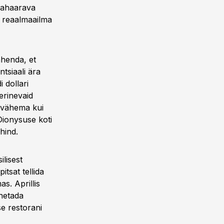
sahaarava
 reaalmaailma
ähenda, et
tsiaali ära
 dollari
erinevaid
 vähema kui
Dionysuse koti
hind.
lisest
tsat tellida
s. Aprillis
ahetada
e restorani