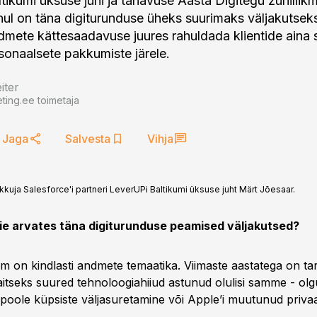
tikumi üksuse juhi ja tänavuse Aasta Digitegu žüriiliik
ul on täna digiturunduse üheks suurimaks väljakutseks
mete kättesaadavuse juures rahuldada klientide aina 
sonaalsete pakkumiste järele.
iter
ting.ee toimetaja
Jaga
Salvesta
Vihja
kuja Salesforce'i partneri LeverUPi Baltikumi üksuse juht Märt Jõesaar.
eie arvates täna digiturunduse peamised väljakutsed?
m on kindlasti andmete temaatika. Viimaste aastatega on tar
aitseks suured tehnoloogiahiiud astunud olulisi samme - olg
oole küpsiste väljasuretamine või Apple’i muutunud privaat