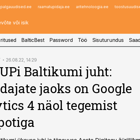
palgauudised.ee
raamatupidaja.ee
aritehnoloogia.ee
toostusuudis
Infopank
Radar
ritused
BalticBest
Password
Töö
Sisuturundus
Saad
T
26.08.22, 14:29
UPi Baltikumi juht:
dajate jaoks on Google
tics 4 näol tegemist
potiga