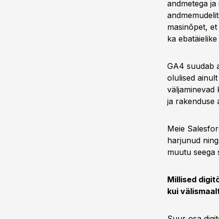
andmetega ja 
andmemudelit
masinõpet, et
ka ebatäielike
GA4 suudab ar
olulised ainul
väljaminevad 
ja rakenduse
Meie Salesfor
harjunud ning
muutu seega s
Millised digi
kui välismaal
Suur osa digit