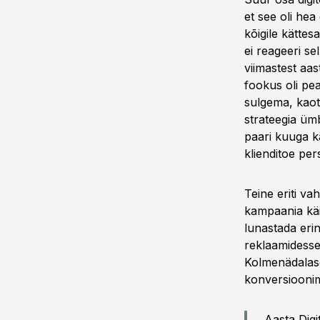
et see oli hea
kõigile kättes
ei reageeri se
viimastest aa
fookus oli pe
sulgema, kaota
strateegia üm
paari kuuga k
klienditoe per
Teine eriti va
kampaania käig
lunastada erin
reklaamidesse,
Kolmenädalase
konversioonim
Aasta Dig