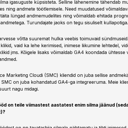
ilma igasuguste küpsisteta. Selline lähenemine tähendab m
es ning andmete töötlemisele. Need muudatused võimalda
 täita lüngad andmemudelites ning võimaldab ehitada prog
 andmetega. Turundajate jaoks on tegu sisuliselt kullapotiga
vesse võtta suuremat hulka veebis toimuvaid sündmuseid.
t klikid, vaid ka lehe kerimised, inimese liikumine lehtedel, vi
klikid jms. Kõigele lisaks võimaldab GA4 koondada ühtesse 
 andmed.
ce Marketing Cloudi (SMC) kliendid on juba sellise andmekä
 SMC on juba kohandatud GA4-ga integreeruma. Meie klient
uurt nagu midagi.
tööd on teile viimastest aastatest enim silma jäänud (seda
t)?
öödest on nn tavatarbija silmale nähtamatu ja tihti inimesed e