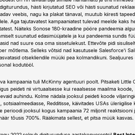
 digiturundus, hästi kirjutatud SEO või hästi suunatud rekla
aadav veebis, nagu ka plakat tänaval, muutub kiiresti tapeed
llele. Aga tajutavatest kampaaniatest tulevad meelde kaks h
statest. Näiteks Sonose 180-kraadine pööre pandeemia alg
amiselt suunatud edasimüüjatele ja kui pandeemia sundis füü
sid nad suure osa oma sissetulekust. Ettevõte pidi sisulise
ber mõtlema. Selleks võtsid nad kasutusele Salesforce'i Sal
asvatasid otsekliendile müüki pea kolmandikuni. Sealjuures 
sonal kodutööl.
hva kampaania tuli McKinny agentuuri poolt. Pitsaketi Little
us peideti nii virtuaalsesse kui reaalsesse maailma koode, m
evaid auhindu. Kolme nädala jooksul peideti koode viljaring
 sotsiaalmeediasse, Redditisse, käivitades USAs üleriigilise k
 perioodi jooksul kogus kampaania 72 miljonit reaktsiooni 
äär tõusis 700%. Rääkimata sellest, et pitsa müük kasvas.
itegu 2022
selgub digiturunduse aastakonverentsil
Best Int