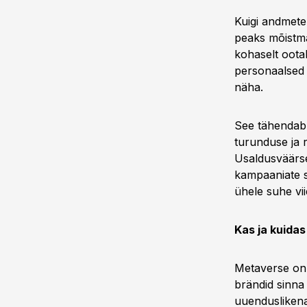
Kuigi andmete
peaks mõistma
kohaselt ootab
personaalsed 
näha.
See tähendab,
turunduse ja 
Usaldusväärse
kampaaniate s
ühele suhe vii
Kas ja kuida
Metaverse on j
brändid sinna
uuenduslikena