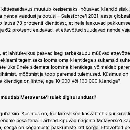
 kättesaadavus muutub kesisemaks, nõuavad kliendid siiski, 
 nende vajadusi ja ootusi – Salesforce’i 2021. aasta globaa
 lausa 73 protsenti klientidest, et neile laekuvad pakkumis
ja 62 protsenti eeldavad, et ettevõtted suudavad nende vaja
 et lähitulevikus peavad isegi tarbekaupu müüvad ettevõtt
reklaami tegemiseks looma oma klientidega sisukamaid suhte
te üks ühele sidemete loomine klientidega võimaldab pare
ihtimist, mõõtmist ja toob paremad tulemused. Küsimus on 
e kliendiga on lihtne, aga 10 000 või 100 000 kliendiga?
s muudab Metaverse’i tulek digiturundust?
uba siin. Küsimus on, kui kiiresti see kasvab ehk kui kiires
 endale pesa teha. Tarbijad kipuvad nägema Metaverse’i k
, seega on kogemuste pakkumiste latt kõrge. Ettevõtted p