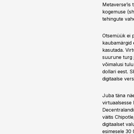
Metaverse’is 
kogemuse (sh 
tehingute vahe
Otsemüük ei p
kaubamärgid e
kasutada. Virt
suurune turg 
võimalusi tul
dollari eest. 
digitaalse ver
Juba täna näe
virtuaalsesse 
Decentralandis
väitis Chipot
digitaalset v
esimesele 30 0