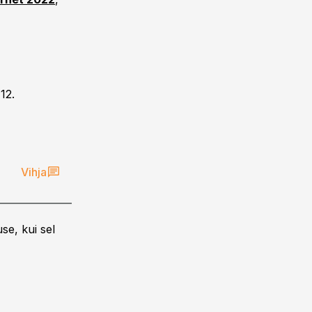
12.
Vihja
se, kui sel