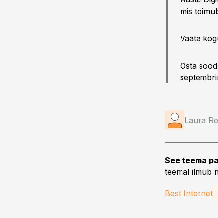
mis toimu
Vaata kogu
Osta sood
septembrin
Laura Re
See teema pa
teemal ilmub m
Best Internet