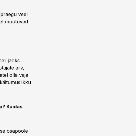
i praegu veel
kel muutuvad
e’i jaoks
tajate arv,
tel olla vaja
käitumuslikku
a? Kuidas
ese osapoole