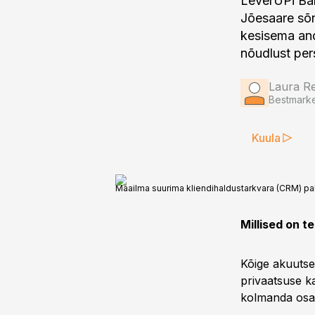
LeverUPi Bal
Jõesaare sõn
kesisema and
nõudlust per
Laura Re
Bestmarke
Kuula
Maailma suurima kliendihaldustarkvara (CRM) pak
Millised on t
Kõige akuutse
privaatsuse k
kolmanda osap