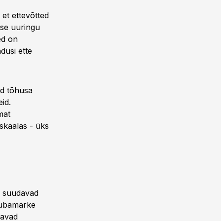
et ettevõtted
lse uuringu
ed on
dusi ette
ed tõhusa
id.
mat
skaalas - üks
ti suudavad
aubamärke
eavad