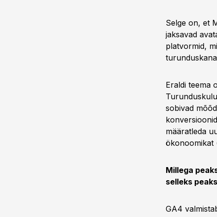
Selge on, et M
jaksavad avat
platvormid, m
turunduskanal
Eraldi teema 
Turunduskulud
sobivad mõõdik
konversioonid,
määratleda uu
ökonoomikat (
Millega peak
selleks peak
GA4 valmistab