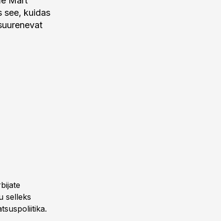
me Märt
 see, kuidas
suurenevat
bijate
u selleks
suspoliitika.