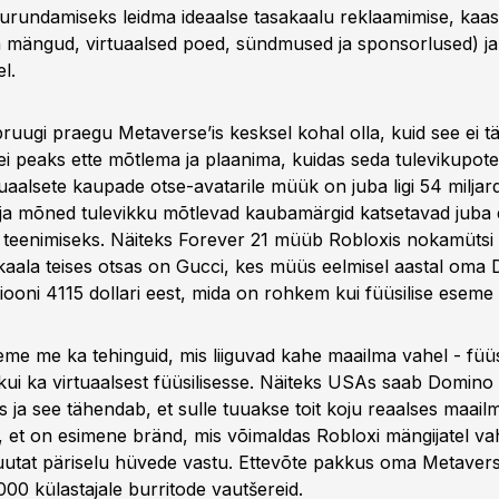
turundamiseks leidma ideaalse tasakaalu reklaamimise, kaa
mängud, virtuaalsed poed, sündmused ja sponsorlused) ja
l.
ruugi praegu Metaverse’is kesksel kohal olla, kuid see ei t
i peaks ette mõtlema ja plaanima, kuidas seda tulevikupoten
uaalsete kaupade otse-avatarile müük on juba ligi 54 miljardi
ja mõned tulevikku mõtlevad kaubamärgid katsetavad juba 
u teenimiseks. Näiteks Forever 21 müüb Robloxis nokamütsi
Skaala teises otsas on Gucci, kes müüs eelmisel aastal oma 
siooni 4115 dollari eest, mida on rohkem kui füüsilise eseme 
me me ka tehinguid, mis liiguvad kahe maailma vahel - füüsi
kui ka virtuaalsest füüsilisesse. Näiteks USAs saab Domino pi
 ja see tähendab, et sulle tuuakse toit koju reaalses maailma
le, et on esimene bränd, mis võimaldas Robloxi mängijatel v
aluutat päriselu hüvede vastu. Ettevõte pakkus oma Metavers
00 külastajale burritode vautšereid.