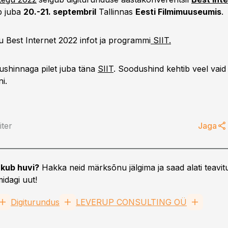
b juba
20.-21. septembril
Tallinnas
Eesti Filmimuuseumis
.
 Best Internet 2022 infot ja programmi
SIIT.
ushinnaga pilet juba täna
SIIT
. Soodushind kehtib veel vaid 
i.
iter
Jaga
kub huvi?
Hakka neid märksõnu jälgima ja saad alati teavitu
idagi uut!
Digiturundus
LEVERUP CONSULTING OÜ