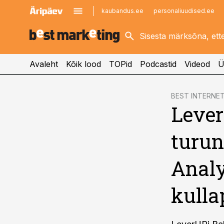
kaubandus.ee
personaliuudised.ee
kinnisvarauudised.ee
imelineajalugu.ee
logistikauudised.ee
imelineteadus.ee
Avaleht
Kõik lood
TOPid
Podcastid
Videod
Ü
cebook
cebook
BEST INTERNE
Lever
Twitter)
Twitter)
kedIn
kedIn
turun
ail
ail
Analy
k
k
kulla