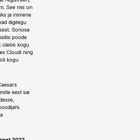
am. See mis on
iks ja inimene
ead digitegu
usest. Sonose
silisi poode
lt üleöö kogu
es Cloudi ning
oli kogu
 Caesars
ille eest sai
idesse,
oodijahi.
ja
ernet 2022
,