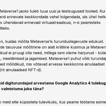
etaverse’i jaoks tuleb luua uusi ja teistsuguseid tooteid. Ku
arid erinevate keskkondade vahel tolgendada, siis ühel het
is ühendavad erinevaid virtuaalreaalsusi, n-ö peamisteks
iteks.
on, kuidas mõõta Metaverse’is turundustegevuste edukust.
e tasuvuse mõõtmine on alati kriitiline küsimus ja Metavers
ud ei pruugi olla need, millega seni oleme harjunud - külas
 meeldimised ja jagamised. Metaverse’i puhul võib turundaja
ed mõõdikud, mis võtavad arvesse keskkonna ainulaadset 
nt ainulaadsed NFT-d).
sid digiturundajad arvestama Google Analytics 4 tulekug
s valmistuma juba täna?
 meid ette küpsisteta tulevikuks, kus peame töötama esim